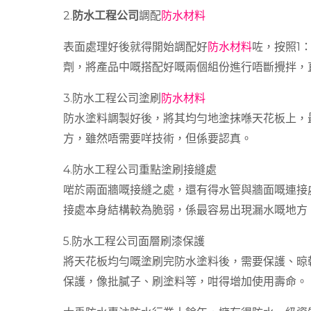
2.
防水工程公司
調配
防水材料
表面處理好後就得開始調配好
防水材料
咗，按照1
劑，將產品中嘅搭配好嘅兩個組份進行唔斷攪拌，
3.防水工程公司塗刷
防水材料
防水塗料調製好後，將其均勻地塗抹喺天花板上，
方，雖然唔需要咩技術，但係要認真。
4.防水工程公司重點塗刷接縫處
啱於兩面牆嘅接縫之處，還有得水管與牆面嘅連接
接處本身結構較為脆弱，係最容易出現漏水嘅地方
5.防水工程公司面層刷漆保護
將天花板均勻嘅塗刷完防水塗料後，需要保護、晾
保護，像批膩子、刷塗料等，咁得增加使用壽命。