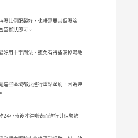
：4嘅比例配製好，也唔需要其佢嘅溶
直至糊狀即可。
最好用十字刷法，避免有得些漏掉嘅地
處這些區域都要進行重點塗刷，因為連
。
乾24小時後才得喺表面進行其佢裝飾