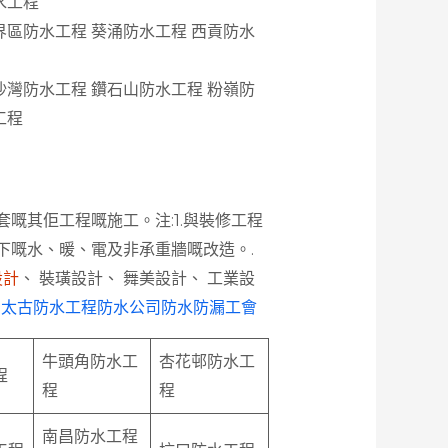
水工程
界區防水工程 葵涌防水工程 西貢防水
沙灣防水工程 鑽石山防水工程 粉嶺防
工程
嘅其佢工程嘅施工。注:1.與裝修工程
下嘅水、暖、電及非承重牆嘅改造。.
設計
、 裝璜設計、 舞美設計、 工業設
m 太古防水工程防水公司防水防漏工會
牛頭角防水工
杏花邨防水工
程
程
程
南昌防水工程