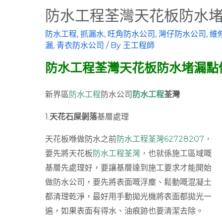
防水工程荃灣天花板防水
防水工程
,
抓漏水
,
旺角防水公司
,
灣仔防水公司
,
維
漏
,
青衣防水公司
/ By
王工程師
防水工程荃灣天花板防水堵漏點
新界區
防水工程
防水公司
防水工程
荃灣
1.
天花石屎剝落
基層處理
天花板喺做防水之前
防水工程荃灣62728207，
要先將天花板
防水工程荃灣，
也就係施工區域嘅
基層先處理好，要讓基層達到施工要求才能開始
做防水公司，要先將表面嘅浮塵、鬆動嘅混凝土
都清理乾淨，最好用手動拋光機將表面都拋光一
遍，如果表面有得水、油痕跡也要清潔去除。