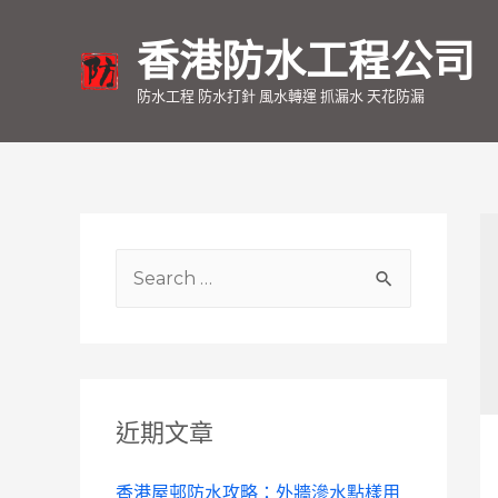
香港防水工程公司
防水工程 防水打針 風水轉運 抓漏水 天花防漏
S
e
a
r
c
近期文章
h
f
香港屋邨防水攻略：外牆滲水點樣用