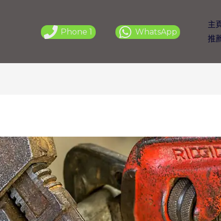
主
Phone 1
WhatsApp
推