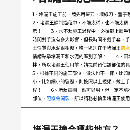
1、堵漏王施工前，請先用鏟刀、墻紙刀、鏨
2、堵漏王調制過程中，不能太稀，也不能太稠
示！ 3、水不漏施工過程中，必須戴上膠手
時間對手沒有多大影響，但長時間不戴手套，
王性質與水泥很相似，唯一區別在于堵漏王
防
情請點擊堵漏王和水泥的區別了解。 4、因
拌，所以堵漏王使用前，請提前預估該部位
5、根據不同的施工部位，做法也不一樣，比如
小，比如細小的裂縫，則按照以上視頻，戴上
程！ 6、堵漏靈稠一點可以用，但一定不能
部位，
照樣會開裂
，所以請務必慎重堵漏王使
堵漏王適合哪些地方？