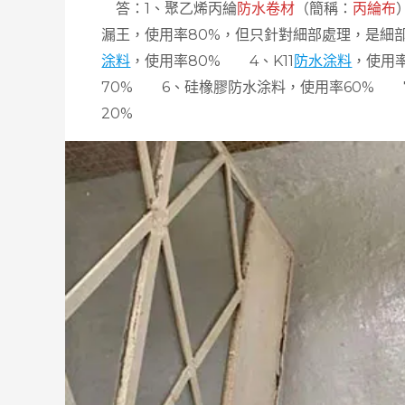
答：1、聚乙烯丙綸
防水卷材
（簡稱：
丙綸布
漏王，使用率80%，但只針對細部處理，是細
涂料
，使用率80% 4、K11
防水涂料
，使用
70% 6、硅橡膠防水涂料，使用率60% 
20%