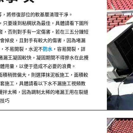
子等，將修復部位的軟基層清理干凈。
，只要達到粘稠狀為最佳，具體請看下圖所
套，否則對手有一定傷害，若在三五分鐘短
手會掉皮，且對手有較大的傷害，因為堵漏
水
，不易開裂，水泥不
防水
，容易開裂，詳
堵漏王凝固較快，凝固期間不得摻水在此攪
的具體用量，以便于造成不必要的浪費。
面積稍微偏大，則選擇抹泥板施工，面積較
手套施工，具體請看以下水不漏施工視頻教
攪拌太稀，因為調制太稀的堵漏王用在裂縫
用技巧