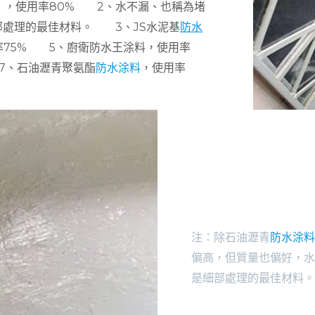
），使用率80% 2、水不漏、也稱為堵
部處理的最佳材料。 3、JS水泥基
防水
率75% 5、廚衛防水王涂料，使用率
7、石油瀝青聚氨酯
防水涂料
，使用率
QUICK SERV
– 24/7
注：除石油瀝青
防水涂料
偏高，但質量也偏好，水
是細部處理的最佳材料。
+1 910-626