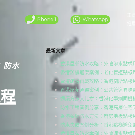
主
Phone 1
WhatsApp
推
最新文章
香港屋邨防水攻略：外牆滲水點樣
 防水
香港舊樓通渠案例：老化管道點樣
管道疏通實戰攻略：香港廁所點樣
香港屋苑通渠案例：公共管道異味
工程
通渠方法大比拼：香港化學劑同機
防水工程案例分享：香港高層住宅
香港餐廳防水方法：廚房地板點樣
防水失敗案例分析：香港點樣避免
香港屋苑防水案例：外牆漏水點樣