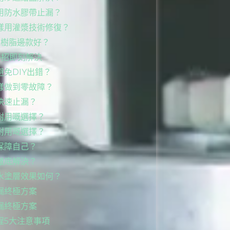
用防水膠帶止漏？
樣用灌漿技術修復？
氧樹脂邊款好？
3招即刻解決
免DIY出錯？
樣做到零故障？
快速止漏？
耐用嘅選擇？
耐用嘅選擇？
保障自己？
徹底解決？
水塗層效果如何？
漏終極方案
漏終極方案
程5大注意事項