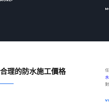
MORE
M
合理的防水施工價格
任
水
對
V