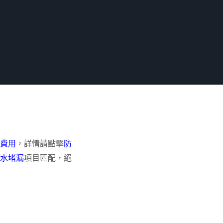
費用
，詳情請點擊
防
水堵漏
項目匹配，絕