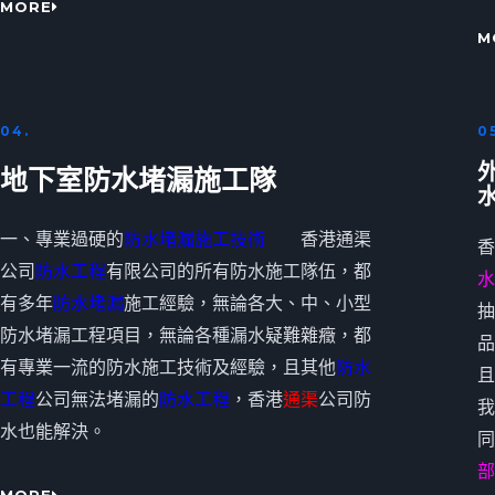
MORE
M
04.
0
地下室防水堵漏施工隊
一、專業過硬的
防水堵漏施工技術
香港通渠
香
公司
防水工程
有限公司的所有防水施工隊伍，都
水
有多年
防水堵漏
施工經驗，無論各大、中、小型
抽
防水堵漏工程項目，無論各種漏水疑難雜癥，都
品
有專業一流的防水施工技術及經驗，且其他
防水
且
工程
公司無法堵漏的
防水工程
，香港
通渠
公司防
我
水也能解決。
同
部