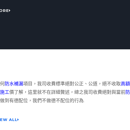
ORE
何
防水補漏
項目，我司收費標準絕對公正、公道，絕不收取
高額
施工
價了解，這里就不在詳細贅述，總之我司收費絕對與當前
防
做到有德配位，我們不做德不配位的行為.
IEW ALL