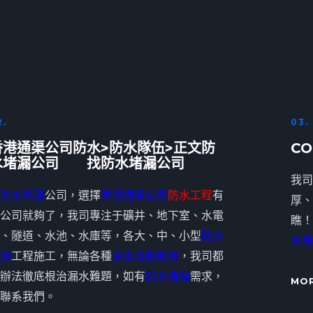
2.
03.
香港通渠公司防水>防水隊伍>正文防
CO
水堵漏公司 找防水堵漏公司
我司
防水堵漏
公司，選擇
香港通渠公司
防水工程
有
厚、
公司就夠了，我司專注于礦井、地下室、水電
瞧！
、隧道、水池、水庫等，各大、中、小型
防水
水堵
漏
工程施工，無論各種
漏水疑難雜癥
，我司都
辦法徹底根治漏水難題，如有
防水堵漏
需求，
MO
聯系我們。