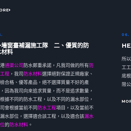
ORE
5.
06.
外墻窗臺補漏施工隊 二、優質的防
HE
水材料
所以
港
通渠公司
防水鄭重承諾，凡我司做的所有
防
工工
工程
，我司
防水材料
選擇絕對保證正規廠家、
底根
檢合格、優等產品，絕不選擇質量不好的產
限公
，因為我司向來追求質量，而不是追求數量，
根據不同的防水工程，以及不同的漏水部位，
MO
司會根據當前不同
防水工程
項目，以及當前不
漏水部位，選擇適合該工程，以及適合該
漏水
位
的
防水材料
。