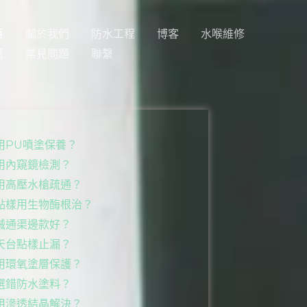
頁
關於我們
防水工程
博客
水喉維修
薦
常見問題
聯繫
用PU噴塗保養？
用內窺鏡檢測？
用高壓水槍疏通？
點樣用生物酶根治？
械通渠邊款好？
天台點樣止漏？
用環氧塗層保護？
選錯防水塗料？
用滲透結晶解決？