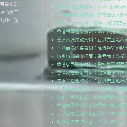
有最少20
防水防漏實戰攻略：香港廁所點樣
場防水工
香港屋苑防水案例：天花板漏水點
各地。我
防水方法大比拼：香港PU膜同環
香港村屋通渠方法：鄉郊管道堵塞
管道疏通失敗案例：香港業主點樣避
香港商場通渠實例：高流量管道點
防水防漏急救指南：香港雨季點樣
香港家居防水材料：點揀最環保同
香港家居防水材料：點揀最環保同
防水工程合約陷阱：香港業主點樣
香港舊樓外牆滲水：防水工程點樣
防水工程新技術：香港應用納米防
香港高層住宅滲水點算好？防水防
香港高層住宅滲水點算好？防水防
點樣揀專業防水公司？香港防水工