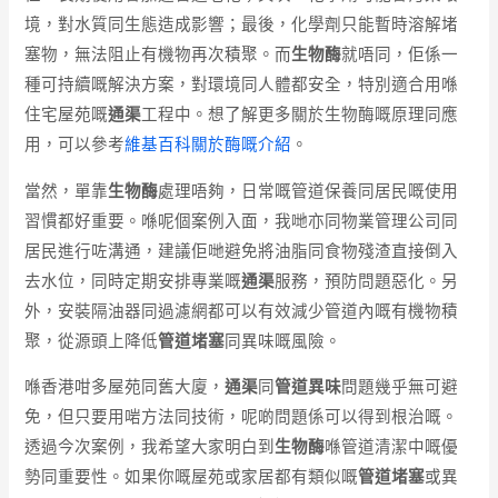
境，對水質同生態造成影響；最後，化學劑只能暫時溶解堵
塞物，無法阻止有機物再次積聚。而
生物酶
就唔同，佢係一
種可持續嘅解決方案，對環境同人體都安全，特別適合用喺
住宅屋苑嘅
通渠
工程中。想了解更多關於生物酶嘅原理同應
用，可以參考
維基百科關於酶嘅介紹
。
當然，單靠
生物酶
處理唔夠，日常嘅管道保養同居民嘅使用
習慣都好重要。喺呢個案例入面，我哋亦同物業管理公司同
居民進行咗溝通，建議佢哋避免將油脂同食物殘渣直接倒入
去水位，同時定期安排專業嘅
通渠
服務，預防問題惡化。另
外，安裝隔油器同過濾網都可以有效減少管道內嘅有機物積
聚，從源頭上降低
管道堵塞
同異味嘅風險。
喺香港咁多屋苑同舊大廈，
通渠
同
管道異味
問題幾乎無可避
免，但只要用啱方法同技術，呢啲問題係可以得到根治嘅。
透過今次案例，我希望大家明白到
生物酶
喺管道清潔中嘅優
勢同重要性。如果你嘅屋苑或家居都有類似嘅
管道堵塞
或異