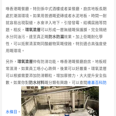
喺香港嘅餐廳，特別係中式酒樓或者茶餐廳，廚房地板長期
處於潮濕環境。如果用普通嘅瓷磚或者水泥地板，時間一耐
就容易出現裂縫，水會滲入地下，引發發霉、結構腐蝕等問
題。相反，
環氧塗層
可以形成一層無縫嘅保護膜，完全隔絕
水分同油污，達至真正嘅
防水防漏
效果。加上佢嘅耐化學
性，可以抵禦清潔劑同酸鹼物質嘅侵蝕，特別適合高強度使
用嘅環境。
另外，
環氧塗層
仲有防滑功能。喺香港嘅餐廳廚房，地板經
常濕滑，如果員工唔小心跌倒，後果可以好嚴重。環氧塗層
可以根據需要添加防滑顆粒，增加摩擦力，大大提升安全指
數。如果你對
防水材料
嘅分類有興趣，可以查閱
維基百科防
水條目
。