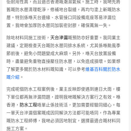
佢耐用性高，而且適合香港嘅潮濕氣候。施工時，我哋先將
舊嘅防水層清理乾淨，修補地台裂縫，再均勻塗上新嘅防水
層。特別係喺天台邊緣、水管接口同設備底座等易滲漏位
置，我哋會加厚防水層同加裝密封膠，確保萬無一失。
除咗材料同施工技術，
天台滲漏
嘅預防亦好重要。我同業主
建議，定期檢查天台嘅防水層同排水系統，尤其係喺颱風季
節前後，避免小問題變成大麻煩。另外，喺天台放置設備
時，盡量避免重物直接壓住防水層，以免造成損壞。如果想
了解更多關於防水材料嘅知識，可以參考
維基百科關於防水
嘅介紹
。
完成呢個防水工程案例後，業主反映即使遇到連日大雨，樓
下單位都再無滲漏問題，證明我哋嘅解決方案行之有效。喺
香港，
防水工程
唔單止係技術活，更加需要經驗同細心。每
一單天台滲漏個案嘅成因同解決方法都可能唔同，作為專業
嘅防水工程師傅，我哋必須因地制宜，選擇最適合嘅材料同
施工方案。