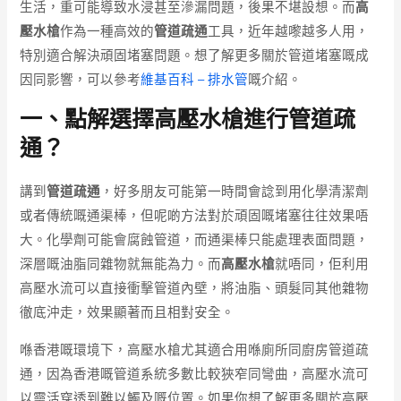
生活，重可能導致水浸甚至滲漏問題，後果不堪設想。而
高
壓水槍
作為一種高效的
管道疏通
工具，近年越嚟越多人用，
特別適合解決頑固堵塞問題。想了解更多關於管道堵塞嘅成
因同影響，可以參考
維基百科 – 排水管
嘅介紹。
一、點解選擇高壓水槍進行管道疏
通？
講到
管道疏通
，好多朋友可能第一時間會諗到用化學清潔劑
或者傳統嘅通渠棒，但呢啲方法對於頑固嘅堵塞往往效果唔
大。化學劑可能會腐蝕管道，而通渠棒只能處理表面問題，
深層嘅油脂同雜物就無能為力。而
高壓水槍
就唔同，佢利用
高壓水流可以直接衝擊管道內壁，將油脂、頭髮同其他雜物
徹底沖走，效果顯著而且相對安全。
喺香港嘅環境下，高壓水槍尤其適合用喺廁所同廚房管道疏
通，因為香港嘅管道系統多數比較狹窄同彎曲，高壓水流可
以靈活穿透到難以觸及嘅位置。如果你想了解更多關於高壓