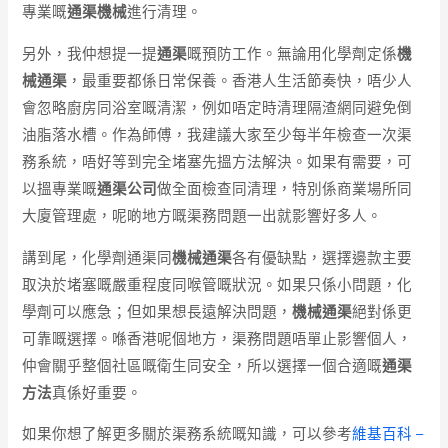
專業嘅
通渠機械
進行清理。
另外，我仲想提一提
通渠
嘅預防工作。無論用化學劑定係
機
械通渠
，最重要都係日常保養。香港人生活節奏快，唔少人
會忽略廚房同浴室嘅清潔，例如唔定時清理隔渣網同避免倒
油脂落水槽。作為師傅，我建議大家至少每半年檢查一次渠
務系統，唔好等到完全堵塞先搵方法解決。如果有需要，可
以搵專業嘅
通渠公司
做全面檢查同清理，特別係商業場所同
大廈管理處，呢啲地方嘅渠務問題一出就影響好多人。
講到尾，化學劑通渠同
機械通渠
各有優缺點，選擇邊款主要
取決於堵塞嘅嚴重程度同喉管嘅狀況。如果只係小問題，化
學劑可以應急；但如果想長遠解決問題，
機械通渠
絕對係更
可靠嘅選擇。喺香港呢個地方，渠務問題唔單止影響個人，
仲會關乎整個社區嘅衛生同安全，所以選擇一個合適嘅
通渠
方法
真係好重要。
如果你想了解更多關於渠務系統嘅知識，可以參考
維基百科 –