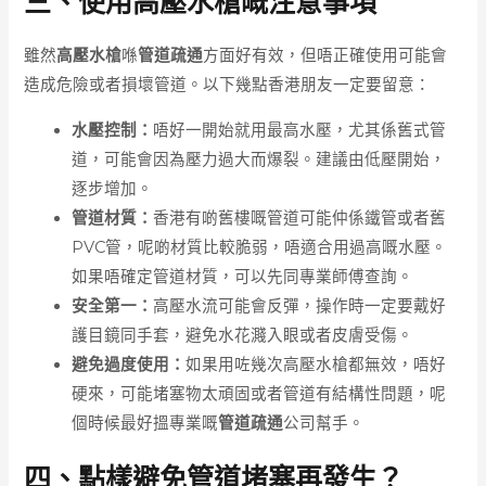
三、使用高壓水槍嘅注意事項
雖然
高壓水槍
喺
管道疏通
方面好有效，但唔正確使用可能會
造成危險或者損壞管道。以下幾點香港朋友一定要留意：
水壓控制：
唔好一開始就用最高水壓，尤其係舊式管
道，可能會因為壓力過大而爆裂。建議由低壓開始，
逐步增加。
管道材質：
香港有啲舊樓嘅管道可能仲係鐵管或者舊
PVC管，呢啲材質比較脆弱，唔適合用過高嘅水壓。
如果唔確定管道材質，可以先同專業師傅查詢。
安全第一：
高壓水流可能會反彈，操作時一定要戴好
護目鏡同手套，避免水花濺入眼或者皮膚受傷。
避免過度使用：
如果用咗幾次高壓水槍都無效，唔好
硬來，可能堵塞物太頑固或者管道有結構性問題，呢
個時候最好搵專業嘅
管道疏通
公司幫手。
四、點樣避免管道堵塞再發生？