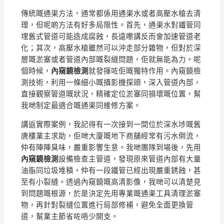
傳統嘅通渠方法，通常都係用通渠水或者高壓水槍去清
理，但呢啲方法有好多局限性。首先，通渠水對鐵管同
埋舊式管道可能造成腐蝕，長遠嚟講反而會加速管道老
化；其次，高壓水槍雖然可以沖走部分雜物，但對於深
層嘅淤塞或者管道內部嘅裂縫問題，佢就無能為力。呢
個時候，
內窺鏡檢測
就發揮咗佢嘅獨特作用。內窺鏡檢
測技術，利用一條細小嘅攝影機探頭，深入管道內部，
直接觀察管道嘅狀況，精確定位淤塞同損壞嘅位置，幫
我哋制定最適合嘅通渠同維修方案。
講返實際案例，我記得有一次接到一間位於深水埗嘅舊
唐樓業主求助，佢哋大廈嘅地下商舖經常有污水倒流，
仲有陣陣臭味，嚴重影響生意。我哋團隊到場後，先用
內窺鏡檢測
設備檢查主管道，發現原來管道內部有大量
油脂同垃圾堆積，仲有一段鐵管已經出現嚴重銹蝕，甚
至有小裂縫。透過內窺鏡嘅高清影像，我哋可以清楚見
到問題嘅根源，於是決定先用專業嘅通渠工具清理淤塞
物，再針對裂縫位置進行局部修補，避免全面更換管
道，幫業主節省咗唔少開支。