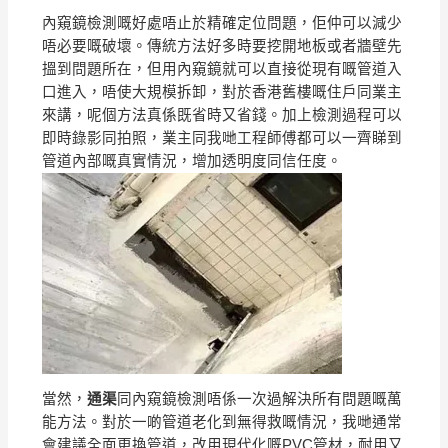
內窺鏡檢測嘅好處唔止於精確定位問題，佢仲可以減少
唔必要嘅破壞。傳統方法好多時要挖開地板或者牆壁先
搵到問題所在，但用內窺鏡就可以直接從現有嘅管道入
口進入，唔使大規模拆卸，對於香港舊樓嘅住戶同業主
來講，呢個方法真係既省時又省錢。加上檢測過程可以
即時錄影同拍照，業主同我哋工程師傅都可以一齊睇到
管道內部嘅真實情況，增加透明度同信任度。
當然，
通渠
同內窺鏡檢測唔係一次過解決所有問題嘅萬
能方法。對於一啲管道老化到無得救嘅情況，我哋通常
會建議全面更換管道，改用現代化嘅PVC管材，耐用又