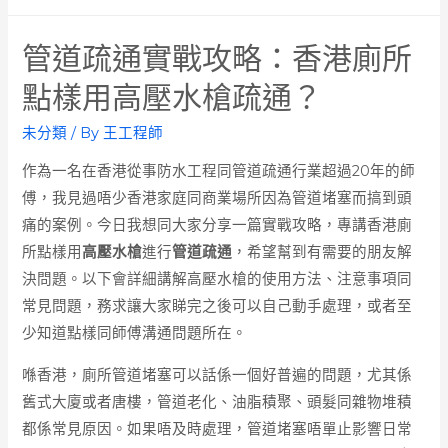
管道疏通實戰攻略：香港廁所
點樣用高壓水槍疏通？
未分類
/ By
王工程師
作為一名在香港從事防水工程同管道疏通行業超過20年的師
傅，我見過唔少香港家庭同商業場所因為管道堵塞而搞到頭
痛的案例。今日我想同大家分享一篇實戰攻略，專講香港廁
所點樣用
高壓水槍
進行
管道疏通
，希望幫到有需要的朋友解
決問題。以下會詳細講解高壓水槍的使用方法、注意事項同
常見問題，務求讓大家睇完之後可以自己動手處理，或者至
少知道點樣同師傅溝通問題所在。
喺香港，廁所管道堵塞可以話係一個好普遍的問題，尤其係
舊式大廈或者唐樓，管道老化、油脂積聚、頭髮同雜物堆積
都係常見原因。如果唔及時處理，管道堵塞唔單止影響日常