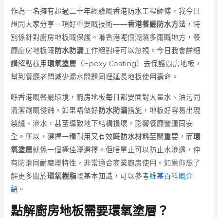
作為一名擁有超過二十年經驗嘅香港防水工程師傅，我今日
想同大家分享一項好重要嘅技術——
香港餐廳防水方法
，特
別係針對廚房地板嘅保護。喺香港呢個潮濕多雨嘅地方，餐
廳廚房地板嘅
防水防漏
工作絕對唔可以忽視。今日我會詳細
講解點樣用
環氧塗層
（Epoxy Coating）去保護廚房地板，
幫到餐廳老闆減少漏水問題同埋延長地板使用壽命。
喺香港嘅餐廳環境，廚房地板每日都要面對大量水、油污同
清潔劑嘅侵蝕。如果唔做好
防水防漏
措施，地板好容易出現
裂縫、滲水，甚至導致地下結構損壞，影響餐廳營運同安
全。所以，選擇一種耐用又有效嘅
防水材料
至關重要，而
環
氧塗層
就係一個極佳嘅選擇。佢唔單止可以防止水滲透，仲
有防滑同耐磨嘅特性，非常適合商業廚房使用。如果你想了
解更多關於
環氧樹脂
嘅基本知識，可以參考
維基百科嘅介
紹
。
點解廚房地板需要環氧塗層？