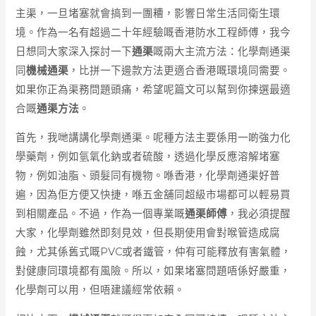
主渠，一旦堵塞就會搞到一團糟，影響日常生活同衛生環
境。作為一名有超過二十年經驗嘅香港防水工程師傅，我今
日想同大家深入探討一下
通渠
嘅兩大主流方法：化學劑通渠
同
機械通渠
，比拼一下邊款方法更適合香港嘅環境同需要。
如果你正為渠務問題頭痛，希望呢篇文可以幫到你揀選最適
合嘅
通渠方法
。
首先，我哋講講化學劑通渠。呢種方法主要係用一啲強力化
學藥劑，例如氫氧化鈉或者硫酸，透過化學反應溶解堵塞
物，例如油脂、頭髮同有機物。喺香港，化學劑通渠好普
遍，因為佢方便又快捷，喺五金舖同超級市場都可以輕易買
到相關產品。不過，作為一個專業嘅
通渠師傅
，我必須提醒
大家，化學劑雖然即刻見效，但長期使用會對喉管造成腐
蝕，尤其係舊式嘅PVC或者鐵管，仲有可能釋放有害氣體，
對健康同環境都有風險。所以，如果堵塞問題唔係好嚴重，
化學劑可以用，但唔建議經常依賴。