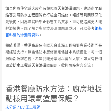
如果你嘅住宅或大廈亦有類似嘅
天台滲漏
問題，建議盡早聯
絡專業嘅防水工程團隊進行檢查同維修。唔好等到問題惡化
先後悔，因為滲漏唔單止影響生活質素，重可能造成更大嘅
經濟損失。想了解更多關於滲漏問題嘅成因，可以參考
維基
百科關於滲漏嘅資料
。
總結嚟講，香港高層住宅嘅天台止漏工程需要專業技術同長
期經驗支持。無論係防水層修補定係排水系統優化，每一個
細節都唔容忽視。希望我嘅分享可以幫到大家，如果有任何
關於
防水工程
或
天台滲漏
嘅問題，歡迎隨時留言交流！
香港餐廳防水方法：廚房地板
點樣用環氧塗層保護？
未分類
/ By
王工程師