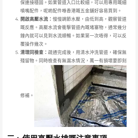
保連接穩固。如果管道入口比較細，可以用專用嘅細
噴嘴配件，呢啲配件喺香港嘅五金舖好容易買到。
開啟高壓水流：
慢慢調節水壓，由低到高，觀察管道
嘅反應。高壓水流會衝擊管道內嘅堵塞物，通常幾分
鐘內就可以見到水流順暢。如果第一次唔得，可以反
覆操作幾次。
清理同檢查：
疏通完成後，用清水沖洗管道，確保無
殘留物。同時檢查有無漏水情況，萬一有損壞要即刻
修補。