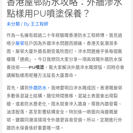
香港屋邨防水攻略：外牆滲水
點樣用PU噴塗保養？
未分類
/ By
王工程師
作為一名擁有超過二十年經驗嘅香港防水工程師傅，我見過
唔少
屋邨
住戶因為外牆滲水問題而頭痛。香港天氣潮濕多
雨，屋邨大廈外牆長期受風吹雨打，滲水問題幾乎係每個舊
樓嘅「通病」。今日我想同大家分享一項高效嘅外牆防水保
養技術——
PU噴塗
，幫大家解決外牆滲水嘅煩惱，同時亦會
講解點樣用呢種方法延長大廈壽命。
首先，講到
外牆防水
，我哋要明白滲水嘅成因。香港嘅屋邨
多數係混凝土結構，隨住時間推移，混凝土表面會出現裂
縫，或者防水層老化，雨水就會滲入牆身，導致內牆發霉、
油漆脫落，甚至影響結構安全。特別係一啲面向海邊嘅屋
邨，鹽霧同潮濕環境令外牆更容易受損。所以，定期進行外
牆防水保養係好重要嘅一環。