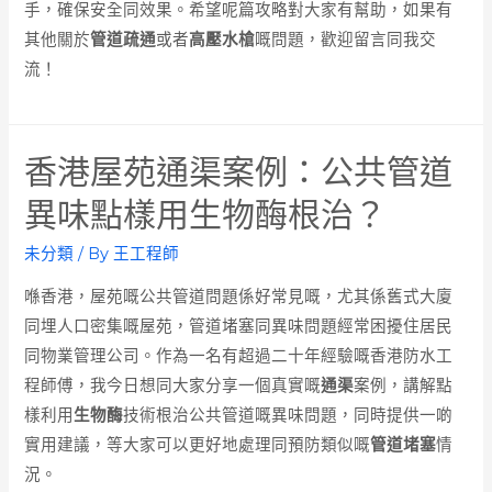
手，確保安全同效果。希望呢篇攻略對大家有幫助，如果有
其他關於
管道疏通
或者
高壓水槍
嘅問題，歡迎留言同我交
流！
香港屋苑通渠案例：公共管道
異味點樣用生物酶根治？
未分類
/ By
王工程師
喺香港，屋苑嘅公共管道問題係好常見嘅，尤其係舊式大廈
同埋人口密集嘅屋苑，管道堵塞同異味問題經常困擾住居民
同物業管理公司。作為一名有超過二十年經驗嘅香港防水工
程師傅，我今日想同大家分享一個真實嘅
通渠
案例，講解點
樣利用
生物酶
技術根治公共管道嘅異味問題，同時提供一啲
實用建議，等大家可以更好地處理同預防類似嘅
管道堵塞
情
況。