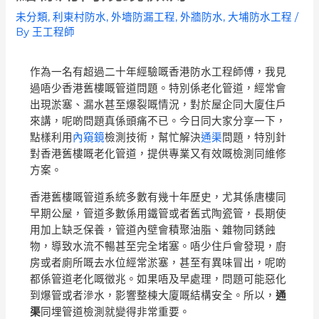
未分類
,
利東村防水
,
外墻防漏工程
,
外牆防水
,
大埔防水工程
/
By
王工程師
作為一名有超過二十年經驗嘅香港防水工程師傅，我見
過唔少香港舊樓嘅管道問題。特別係老化管道，經常會
出現淤塞、漏水甚至爆裂嘅情況，對於屋企同大廈住戶
來講，呢啲問題真係頭痛不已。今日同大家分享一下，
點樣利用
內窺鏡
檢測技術，幫忙解決
通渠
問題，特別針
對香港舊樓嘅老化管道，提供專業又有效嘅檢測同維修
方案。
香港舊樓嘅管道系統多數有幾十年歷史，尤其係唐樓同
早期公屋，管道多數係用鐵管或者舊式陶瓷管，長期使
用加上缺乏保養，管道內壁會積聚油脂、雜物同銹蝕
物，導致水流不暢甚至完全堵塞。唔少住戶會發現，廚
房或者廁所嘅去水位經常淤塞，甚至有異味冒出，呢啲
都係管道老化嘅徵兆。如果唔及早處理，問題可能惡化
到爆管或者滲水，影響整棟大廈嘅結構安全。所以，
通
渠
同埋管道檢測就變得非常重要。