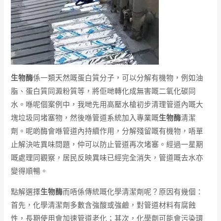
生物酶
係一類天然嘅蛋白質分子，可以分解有機物，例如油
脂、蛋白質同澱粉質等，將佢哋轉化成無害嘅二氧化碳同
水。喺呢個案例中，我哋先用高壓水槍初步清理管道內嘅大
塊垃圾同堵塞物，然後喺管道系統加入專業嘅
生物酶
清潔
劑。呢啲酶會喺管道內持續作用，分解殘留嘅有機物，唔單
止解決咗異味問題，仲可以防止管道再次堵塞。經過一星期
嘅處理同觀察，居民反映異味已經完全消失，管道嘅去水亦
變得順暢。
點解選擇
生物酶
而唔係傳統嘅化學清潔劑呢？原因有幾個：
首先，化學清潔劑多數含強酸或強鹼，對管道材料有腐蝕
性，長期使用會加速管道老化；其次，化學劑可能會污染環