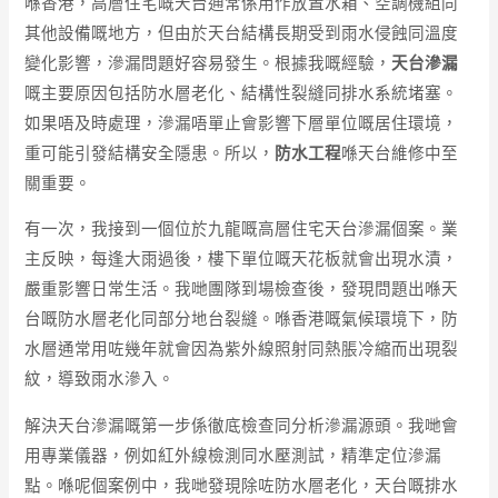
喺香港，高層住宅嘅天台通常係用作放置水箱、空調機組同
其他設備嘅地方，但由於天台結構長期受到雨水侵蝕同溫度
變化影響，滲漏問題好容易發生。根據我嘅經驗，
天台滲漏
嘅主要原因包括防水層老化、結構性裂縫同排水系統堵塞。
如果唔及時處理，滲漏唔單止會影響下層單位嘅居住環境，
重可能引發結構安全隱患。所以，
防水工程
喺天台維修中至
關重要。
有一次，我接到一個位於九龍嘅高層住宅天台滲漏個案。業
主反映，每逢大雨過後，樓下單位嘅天花板就會出現水漬，
嚴重影響日常生活。我哋團隊到場檢查後，發現問題出喺天
台嘅防水層老化同部分地台裂縫。喺香港嘅氣候環境下，防
水層通常用咗幾年就會因為紫外線照射同熱脹冷縮而出現裂
紋，導致雨水滲入。
解決天台滲漏嘅第一步係徹底檢查同分析滲漏源頭。我哋會
用專業儀器，例如紅外線檢測同水壓測試，精準定位滲漏
點。喺呢個案例中，我哋發現除咗防水層老化，天台嘅排水