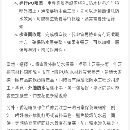
進行PU噴塗
：用專業噴塗設備將PU防水材料均勻噴
喺外牆上，通常要噴兩至三層，先可以達到最佳嘅防
水效果。每層噴塗後要等待乾燥，通常需要幾個鐘
頭。
檢查同收尾
：完成噴塗後，我哋會再檢查有冇漏噴嘅
地方，確保防水層完整。如果有需要，可以加噴一層
保護塗料，增加耐用性。
當然，選擇PU噴塗做外牆防水保養，唔單止要靠技術，仲要
揀啱材料同團隊。市面上嘅PU防水材料質素參差，建議大家
揀一啲有品牌保證嘅產品，同時搵有經驗嘅防水工程公司施
工。毕竟，
外牆防水
唔係小事，萬一做唔好，滲水問題可能
會更加嚴重，仲要花更多錢返修。
另外，香港嘅屋邨住戶仲要注意一啲日常保養嘅細節。例
如，唔好喺外牆亂釘嘢或者掛重物，避免破壞防水層。同
時，定期檢查窗框同排水管有冇堵塞，防止積水滲入牆身。