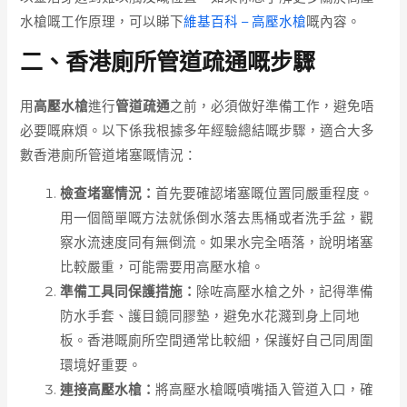
水槍嘅工作原理，可以睇下
維基百科 – 高壓水槍
嘅內容。
二、香港廁所管道疏通嘅步驟
用
高壓水槍
進行
管道疏通
之前，必須做好準備工作，避免唔
必要嘅麻煩。以下係我根據多年經驗總結嘅步驟，適合大多
數香港廁所管道堵塞嘅情況：
檢查堵塞情況：
首先要確認堵塞嘅位置同嚴重程度。
用一個簡單嘅方法就係倒水落去馬桶或者洗手盆，觀
察水流速度同有無倒流。如果水完全唔落，說明堵塞
比較嚴重，可能需要用高壓水槍。
準備工具同保護措施：
除咗高壓水槍之外，記得準備
防水手套、護目鏡同膠墊，避免水花濺到身上同地
板。香港嘅廁所空間通常比較細，保護好自己同周圍
環境好重要。
連接高壓水槍：
將高壓水槍嘅噴嘴插入管道入口，確