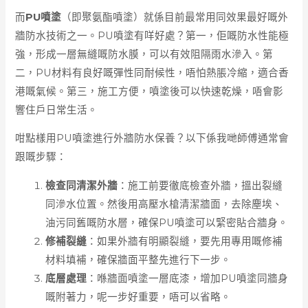
而
PU噴塗
（即聚氨酯噴塗）就係目前最常用同效果最好嘅外
牆防水技術之一。PU噴塗有咩好處？第一，佢嘅防水性能極
強，形成一層無縫嘅防水膜，可以有效阻隔雨水滲入。第
二，PU材料有良好嘅彈性同耐候性，唔怕熱脹冷縮，適合香
港嘅氣候。第三，施工方便，噴塗後可以快速乾燥，唔會影
響住戶日常生活。
咁點樣用PU噴塗進行外牆防水保養？以下係我哋師傅通常會
跟嘅步驟：
檢查同清潔外牆
：施工前要徹底檢查外牆，搵出裂縫
同滲水位置。然後用高壓水槍清潔牆面，去除塵埃、
油污同舊嘅防水層，確保PU噴塗可以緊密貼合牆身。
修補裂縫
：如果外牆有明顯裂縫，要先用專用嘅修補
材料填補，確保牆面平整先進行下一步。
底層處理
：喺牆面噴塗一層底漆，增加PU噴塗同牆身
嘅附著力，呢一步好重要，唔可以省略。