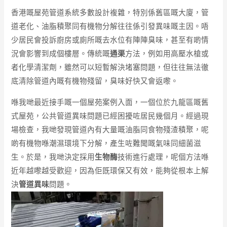
香港嘅屋苑管道系統多數設計複雜，特別係舊區嘅大廈，管
道老化、油脂積聚同有機物分解往往係引發異味嘅主因。唔
少居民會投訴廚房或廁所嘅去水位有陣陣臭味，甚至有啲情
況會影響到成個樓層。傳統嘅
通渠
方法，例如用高壓水槍或
者化學清潔劑，雖然可以短暫解決堵塞問題，但往往無法徹
底清除管道內嘅有機物殘留，臭味好快又會返嚟。
喺我哋最近接手嘅一個屋苑案例入面，一個位於九龍區嘅舊
式屋苑，公共管道異味問題已經困擾咗居民幾個月。經過現
場檢查，我哋發現管道內有大量嘅油脂同食物殘渣積聚，呢
啲有機物喺潮濕環境下分解，產生咗難聞嘅氣味同細菌滋
生。於是，我哋決定採用
生物酶
技術進行處理，呢個方法喺
近年越嚟越受歡迎，因為佢既環保又有效，能夠從根本上解
決
管道異味
問題。