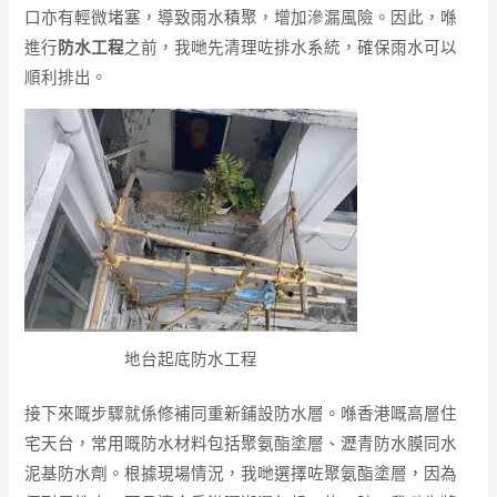
口亦有輕微堵塞，導致雨水積聚，增加滲漏風險。因此，喺
進行
防水工程
之前，我哋先清理咗排水系統，確保雨水可以
順利排出。
地台起底防水工程
接下來嘅步驟就係修補同重新鋪設防水層。喺香港嘅高層住
宅天台，常用嘅防水材料包括聚氨酯塗層、瀝青防水膜同水
泥基防水劑。根據現場情況，我哋選擇咗聚氨酯塗層，因為