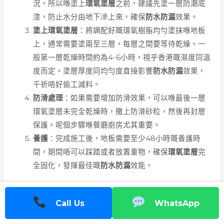
況。所以喺塗上
環氧塗層
之前，建議先塗一層防潮底
漆，防止水分由地下滲上來，確保
防水防漏
效果。
塗上環氧塗層
：將調配好嘅環氧樹脂均勻塗抹喺地板
上，通常需要塗兩至三層，每層之間要等待乾燥。一
般第一層乾燥時間約為4-6小時，視乎香港嘅濕度同溫
度而定。塗層厚度同均勻度直接影響
防水防漏
效果，
千祈唔好偷工減料。
防滑處理
：如果需要增加防滑效果，可以喺最後一層
環氧塗層未完全乾燥時，撒上防滑砂粒，然後再封層
保護。呢個步驟喺餐廳廚房尤其重要。
養護
：完成施工後，地板需要至少48小時嘅養護時
間，期間唔可以踩踏或者放置重物，確保
環氧塗層
完
全固化，發揮最佳嘅
防水防漏
效能。
環氧塗層嘅好處同注意事項
Call Us
WhatsApp
用
環氧塗層
做餐廳廚房地板嘅
防水防漏
保護，有好多好處，