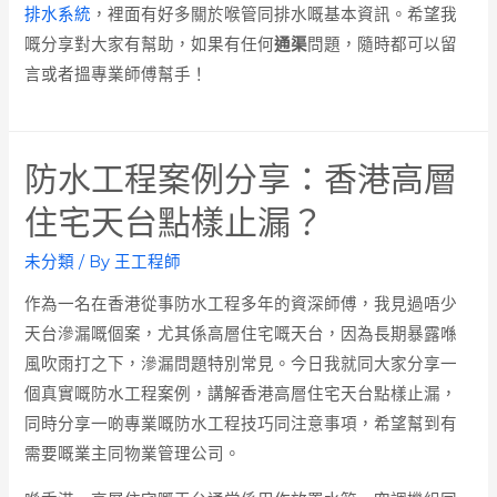
排水系統
，裡面有好多關於喉管同排水嘅基本資訊。希望我
嘅分享對大家有幫助，如果有任何
通渠
問題，隨時都可以留
言或者搵專業師傅幫手！
防水工程案例分享：香港高層
住宅天台點樣止漏？
未分類
/ By
王工程師
作為一名在香港從事防水工程多年的資深師傅，我見過唔少
天台滲漏嘅個案，尤其係高層住宅嘅天台，因為長期暴露喺
風吹雨打之下，滲漏問題特別常見。今日我就同大家分享一
個真實嘅防水工程案例，講解香港高層住宅天台點樣止漏，
同時分享一啲專業嘅防水工程技巧同注意事項，希望幫到有
需要嘅業主同物業管理公司。