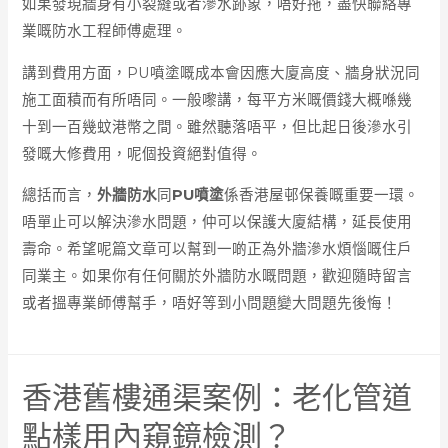
如果發現牆身有小裂縫或者滲水跡象，唔好拖，盡快聯絡專
業嘅防水工程師傅處理。
講到費用方面，PU噴塗嘅成本會因應大廈高度、牆身狀況同
施工面積而有所唔同。一般嚟講，每平方米嘅價錢大概喺幾
十到一百幾蚊港幣之間。雖然聽落唔平，但比起日後滲水引
發嘅大修費用，呢個投資絕對值得。
總括而言，
外牆防水
同
PU噴塗
係香港屋邨保養嘅重要一環。
唔單止可以解決滲水問題，仲可以保護大廈結構，延長使用
壽命。希望呢篇文章可以幫到一啲正為外牆滲水煩惱嘅住戶
同業主。如果你有任何關於外牆防水嘅問題，歡迎隨時留言
或者搵專業師傅幫手，唔好等到小問題變大問題先後悔！
香港舊樓通渠案例：老化管道
點樣用內窺鏡檢測？