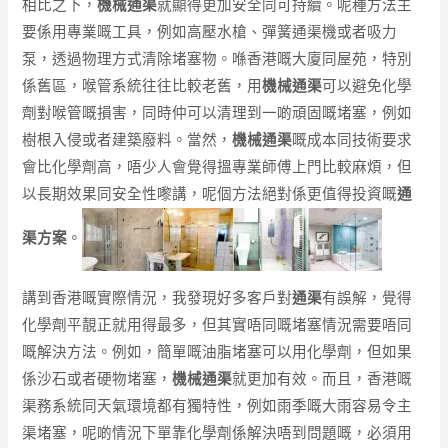
相比之下，
機械通渠
就顯得更加安全同可持續。呢種方法主
要係用專業嘅工具，例如高壓水槍、彈簧通渠機或者吸力
泵，透過物理方式清除堵塞物。喺香港嘅大廈同屋苑，特別
係舊區，喉管系統往往比較老舊，用
機械通渠
可以避免化學
劑對喉管嘅損害，同時仲可以清理到一啲頑固嘅堵塞，例如
樹根入侵或者建築廢料。當然，
機械通渠
嘅成本同技術要求
會比化學劑高，唔少人會覺得搵專業師傅上門比較麻煩，但
以長期效果同安全性嚟講，呢個方法絕對係更值得投資嘅
通
渠方案
。
講到香港嘅實際情況，我發現好多客戶對
通渠
有誤解，覺得
化學劑平靚正就用得最多，但其實唔同嘅堵塞情況需要唔同
嘅解決方法。例如，簡單嘅油脂堵塞可以用化學劑，但如果
係沙石或者硬物堵塞，
機械通渠
就更加有效。而且，香港嘅
渠務系統同天氣環境都有獨特性，例如雨季嘅大雨容易令主
渠堵塞，呢啲情況下單靠化學劑係解決唔到問題嘅，必須用