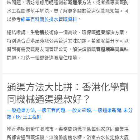
味問題，唔妨考慮用呢種創新嘅
通渠
方法，或者搵專業嘅防
水工程團隊幫手解決。想了解更多關於管道保養嘅知識，可
以參考
維基百科關於排水管嘅資料
。
總結嚟講，
生物酶
技術係一個高效、環保嘅
通渠
解決方案，
特別適合香港屋苑嘅公共管道異味問題。希望呢篇分享可以
幫到有需要嘅朋友同管理公司，解決煩惱嘅
管道堵塞
同異味
問題，打造一個更舒適嘅居住環境。
通渠方法大比拼：香港化學劑
同機械通渠邊款好？
一般通渠方法
,
一般工程问题
,
一般文章類
,
一般通渠新聞
,
未分
類
/ By
王工程師
喺香港呢個繁忙嘅城市，渠務問題幾乎係每個家庭同商業場
所都會遇到嘅煩惱。無論係廚房水槽、浴室去水位定係大廈