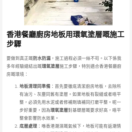
香港餐廳廚房地板用環氧塗層嘅施工
步驟
要做到真正嘅
防水防漏
，施工過程必須一絲不苟。以下係我
多年經驗總結出嘅
環氧塗層
施工步驟，特別適合香港餐廳廚
房嘅環境：
地板清理同準備
：首先要徹底清潔廚房地板，去除所
有油污、灰塵同舊有塗層。如果地板有裂縫或者唔平
整，必須先用水泥或者修補劑填補同打磨平整。呢一
步好重要，因為
環氧塗層
對基礎層嘅要求好高，唔平
整會影響防水效果。
底層處理
：喺香港潮濕嘅氣候下，地板可能有返潮情