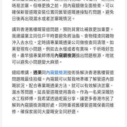
唔易淤塞。但喺更換之前，用內窺鏡做全面檢查，可以
確保新管道嘅安裝位置同舊管道嘅連接點冇問題，避免
日後再出現漏水或者淤塞嘅情況。
講到香港舊樓嘅管道問題，預防其實比補救更加重要。
我建議業主同住戶平時要避免將油脂、食物殘渣同雜物
沖入去水位，定時請專業嘅通渠公司做檢查同清理。如
果發現有小問題，例如去水慢或者有異味，千祈唔好忽
視，盡早搵專業師傅用
內窺鏡檢測
搵出問題根源，咁就
可以避免小問題變大麻煩。
總結嚟講，
通渠
同
內窺鏡檢測
技術係解決香港舊樓管道
問題嘅最佳拍檔。內窺鏡可以幫我哋準確了解管道內部
嘅狀況，配合專業嘅通渠方法，就可以有效解決淤塞、
漏水等問題，延長管道嘅使用壽命。作為一名資深嘅防
水工程師傅，我希望透過呢篇分享，讓更多香港市民了
解到內窺鏡檢測嘅好處，同時重視舊樓管道嘅保養同維
修，確保家居同大廈嘅安全同舒適。