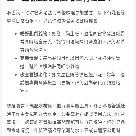
喺香港，預防管道堵塞比事後處理更加重要。以下有幾個簡
單嘅日常習慣，可以幫你減少管道堵塞嘅機會：
唔好亂倒雜物：
頭髮、衛生紙、油脂同食物殘渣係最
常見嘅堵塞元兇，記得用垃圾桶同過濾網，避免呢啲
東西落管道。
定期清潔：
每隔幾個月可以用熱水同小蘇打沖洗管
道，幫忙溶解油脂同細小雜物。
檢查管道老化：
如果屋企嘅管道已經用咗十幾年，建
議搵專業師傅檢查同更換，避免因為老化而頻繁堵
塞。
總結嚟講，
高壓水槍
係一個好實用嘅工具，喺香港嘅
管道疏
通
工作中發揮咗好大作用。只要掌握正確嘅使用方法同注意
事項，一般嘅廁所管道堵塞問題都可以自己解決。但如果遇
到複雜情況，仲係建議搵專業嘅防水工程或者通渠公司幫