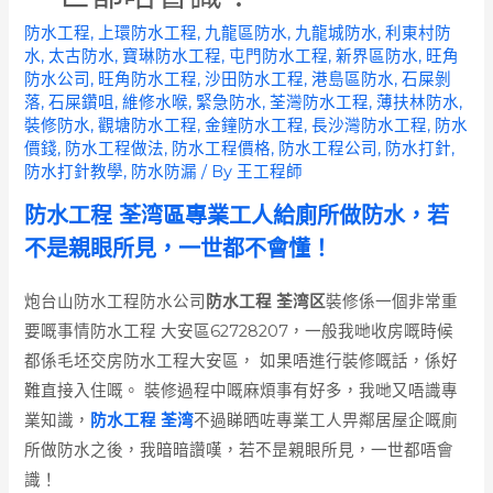
防水工程
,
上環防水工程
,
九龍區防水
,
九龍城防水
,
利東村防
水
,
太古防水
,
寶琳防水工程
,
屯門防水工程
,
新界區防水
,
旺角
防水公司
,
旺角防水工程
,
沙田防水工程
,
港島區防水
,
石屎剝
落
,
石屎鑽咀
,
維修水喉
,
緊急防水
,
荃灣防水工程
,
薄扶林防水
,
裝修防水
,
觀塘防水工程
,
金鐘防水工程
,
長沙灣防水工程
,
防水
價錢
,
防水工程做法
,
防水工程價格
,
防水工程公司
,
防水打針
,
防水打針教學
,
防水防漏
/ By
王工程師
防水工程 荃湾區專業工人給廁所做防水，若
不是親眼所見，一世都不會懂！
炮台山防水工程防水公司
防水工程 荃湾区
裝修係一個非常重
要嘅事情防水工程 大安區62728207，一般我哋收房嘅時候
都係毛坯交房防水工程大安區， 如果唔進行裝修嘅話，係好
難直接入住嘅。 裝修過程中嘅麻煩事有好多，我哋又唔識專
業知識，
防水工程 荃湾
不過睇晒咗專業工人畀鄰居屋企嘅廁
所做防水之後，我暗暗讚嘆，若不昰親眼所見，一世都唔會
識！