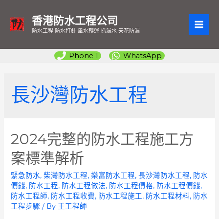
香港防水工程公司
MAI
防水工程 防水打針 風水轉運 抓漏水 天花防漏
ME
Phone 1
WhatsApp
長沙灣防水工程
2024完整的防水工程施工方
案標準解析
緊急防水
,
柴灣防水工程
,
樂富防水工程
,
長沙灣防水工程
,
防水
價錢
,
防水工程
,
防水工程做法
,
防水工程價格
,
防水工程價錢
,
防水工程師
,
防水工程收費
,
防水工程施工
,
防水工程材料
,
防水
工程步驟
/ By
王工程師