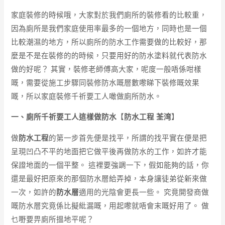
家庭裝修的時候哦，大家對於我們廁所的裝修看的比較重，
因為廁所是我們家庭使用率最多的一個地方，同時也是一個
比較潮濕的地方，所以廁所的防水工作需要做的比較好，那
麼是不是在裝修的的時候，只要用好的防水塗料就代表防水
做的好呢？ 其實，裝修老師傅高大家，呢度一般唔係咁樣
嘅，需要從施工步驟同裝修防水嘅層數嚟睇下裝修嘅效果
嘅，所以家庭裝修千祈要工人噉做廁所防水。
一、廁所千祈要工人這樣做防水
【
防水工程 荃湾
】
做
防水工程
的第一步首先便是找平，所謂的找平實在便是把
呈現凹凸不平的地面把它做平後再做防水的工作，如許才能
保證地面的一個平整。 這裡要強調一下，假如能夠的話，你
還是最好把原來的那個防水層給弄掉，本身讓徒弟從新來做
一次，如許的
防水層
適用的光陰會更長一些。 究竟開發商做
嘅防水層究竟係比擬紕漏嘅，用起嚟就唔會末嘅好用了。 做
乜嘢要畀廁所搵地平呢？