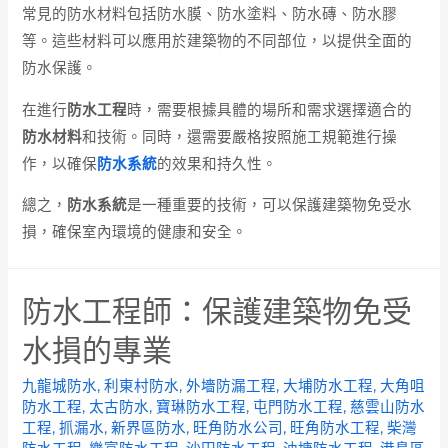
常見的防水材料包括防水膜、防水塗料、防水磚、防水膠
等。這些材料可以應用於建築物的不同部位，以提供全面的
防水保護。
在進行
防水工程
時，需要根據具體的場所和需求選擇適合的
防水材料
和技術。同時，還需要嚴格按照施工規範進行操
作，以確保
防水系統
的效果和持久性。
總之，
防水系統
是一種重要的技術，可以保護建築物免受水
損，確保室內環境的健康和安全。
防水工程師：保護建築物免受
水損的專業
九龍城防水
,
利東村防水
,
外墻防漏工程
,
大埔防水工程
,
大角咀
防水工程
,
太古防水
,
寶琳防水工程
,
屯門防水工程
,
慈雲山防水
工程
,
抓漏水
,
新界區防水
,
旺角防水公司
,
旺角防水工程
,
柴灣