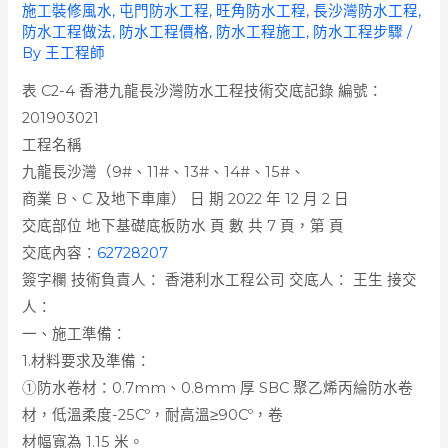
施工裝修風水
,
屯門防水工程
,
旺角防水工程
,
長沙灣防水工程
,
防水工程做法
,
防水工程價格
,
防水工程施工
,
防水工程步驟
/
By
王工程師
表 C2-4 香港九龍長沙灣防水工程技術交底記錄 編號：
201903021
工程名稱
九龍長沙灣（9#、11#、13#、14#、15#、
商業 B、C 及地下車庫） 日 期 2022 年 12 月 2 日
交底部位 地下基礎底板防水 頁 數 共 7 頁，第 頁
交底內容：
62728207
簽字欄 技術負責人： 香港利水工程公司 交底人： 王生 接交
人：
一、施工準備：
1.材料要求及準備：
①防水卷材：0.7mm、0.8mm 厚 SBC 聚乙烯丙綸防水卷
材，低溫柔度-25Cº，耐高溫≥90Cº，卷
材幅寬為 1.15 米。