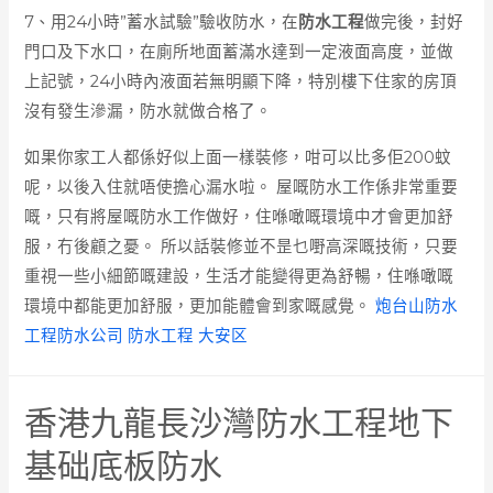
7、用24小時”蓄水試驗”驗收防水，在
防水工程
做完後，封好
門口及下水口，在廁所地面蓄滿水達到一定液面高度，並做
上記號，24小時內液面若無明顯下降，特別樓下住家的房頂
沒有發生滲漏，防水就做合格了。
如果你家工人都係好似上面一樣裝修，咁可以比多佢200蚊
呢，以後入住就唔使擔心漏水啦。 屋嘅防水工作係非常重要
嘅，只有將屋嘅防水工作做好，住喺噉嘅環境中才會更加舒
服，冇後顧之憂。 所以話裝修並不昰乜嘢高深嘅技術，只要
重視一些小細節嘅建設，生活才能變得更為舒暢，住喺噉嘅
環境中都能更加舒服，更加能體會到家嘅感覺。
炮台山防水
工程防水公司 防水工程 大安区
香港九龍長沙灣防水工程地下
基础底板防水