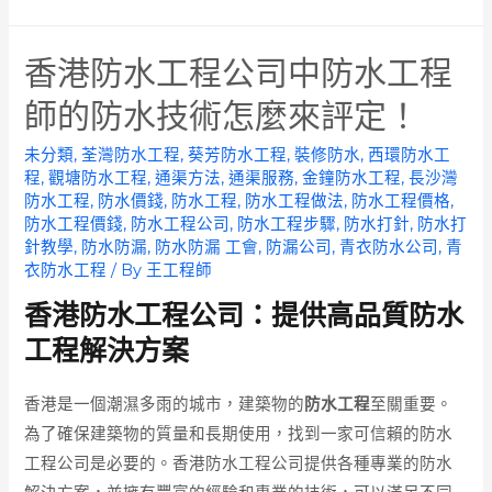
香港防水工程公司中防水工程
師的防水技術怎麼來評定！
未分類
,
荃灣防水工程
,
葵芳防水工程
,
裝修防水
,
西環防水工
程
,
觀塘防水工程
,
通渠方法
,
通渠服務
,
金鐘防水工程
,
長沙灣
防水工程
,
防水價錢
,
防水工程
,
防水工程做法
,
防水工程價格
,
防水工程價錢
,
防水工程公司
,
防水工程步驟
,
防水打針
,
防水打
針教學
,
防水防漏
,
防水防漏 工會
,
防漏公司
,
青衣防水公司
,
青
衣防水工程
/ By
王工程師
香港防水工程公司：提供高品質防水
工程解決方案
香港是一個潮濕多雨的城市，建築物的
防水工程
至關重要。
為了確保建築物的質量和長期使用，找到一家可信賴的防水
工程公司是必要的。香港防水工程公司提供各種專業的防水