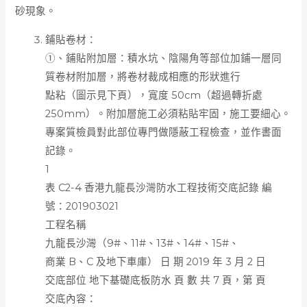
砂現象。
鋪貼卷材：
①、鋪貼附加層：積水坑、陰陽角等部位加鋪一層同
質卷材附加層，將卷材裁成相應的形狀進行
點粘（圖示見下頁），寬度 50cm（超過轉折處
250mm）。附加層施工必須粘貼牢固，施工要細心。
專案質檢員對此部位專門做隱蔽工程檢查，並作書面
記錄。
1
表 C2-4 香港九龍長沙灣防水工程技術交底記錄 編
號：201903021
工程名稱
九龍長沙灣（9#、11#、13#、14#、15#、
商業 B、C 及地下車庫） 日 期 2019 年 3 月 2 日
交底部位 地下基礎底板防水 頁 數 共 7 頁，第 頁
交底內容：