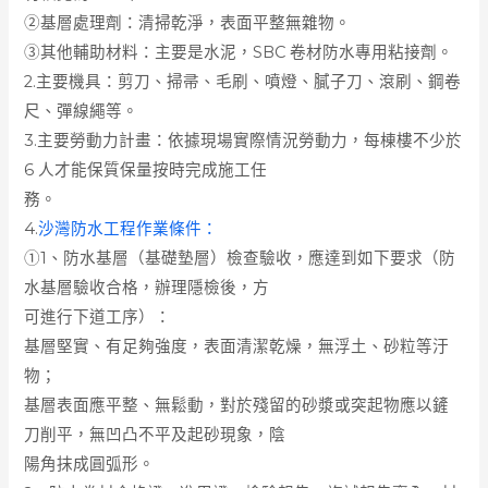
②基層處理劑：清掃乾淨，表面平整無雜物。
③其他輔助材料：主要是水泥，SBC 卷材防水專用粘接劑。
2.主要機具：剪刀、掃帚、毛刷、噴燈、膩子刀、滾刷、鋼卷
尺、彈線繩等。
3.主要勞動力計畫：依據現場實際情況勞動力，每棟樓不少於
6 人才能保質保量按時完成施工任
務。
4.
沙灣防水工程作業條件：
①1、防水基層（基礎墊層）檢查驗收，應達到如下要求（防
水基層驗收合格，辦理隱檢後，方
可進行下道工序）：
基層堅實、有足夠強度，表面清潔乾燥，無浮土、砂粒等汙
物；
基層表面應平整、無鬆動，對於殘留的砂漿或突起物應以鏟
刀削平，無凹凸不平及起砂現象，陰
陽角抹成圓弧形。