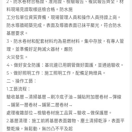
2、防水卷材合格證、准用證、檢驗報告、複試報告齊全，材
料現場見證取樣送檢合格。防水施
工分包單位資質齊備，現場管理人員和操作人員持證上崗。
防水導牆砌築完成，表面及導牆表面已抹平壓光，符合防水
基層要求。
3、防水卷材和配套材料均為易燃材料，集中存放，有專人管
理，並準備好足夠滅火器材，嚴防
火災發生。
4、做好安全防護：基坑邊已用鋼管做好圍護，並通過驗收。
5、做好照明工作：施工照明工作，配備足夠燈具。
二、操作工藝：
1.工藝流程：
驗收基層→清掃基層→刷冷底子油→鋪貼附加層卷材→彈線
→鋪第一層卷材→鋪第二層卷材→
處理複雜部位→檢驗卷材施工品質→驗收→做保護層。
2.基層清理：施工前將基層表面雜物、塵土清掃乾淨，表面平
整乾燥，無鬆動，無凹凸不平及起