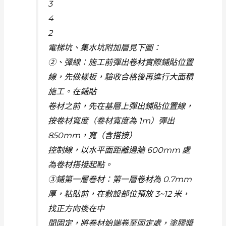
3
4
2
電梯坑、集水坑附加層見下圖：
②、彈線：施工前彈出卷材實際鋪貼位置
線，先做樣板，驗收合格後再進行大面積
施工。在鋪貼
卷材之前，先在基層上彈出鋪貼位置線，
按卷材寬度（卷材寬度為 1m）彈出
850mm，寬（含搭接）
控制線，以水平面距離邊牆 600mm 處
為卷材搭接起點。
③鋪第一層卷材：第一層卷材為 0.7mm
厚，粘貼前，在敷設部位預放 3~12 米，
找正方向後在中
間固定，將卷材始端卷至固定處，塗膠漿