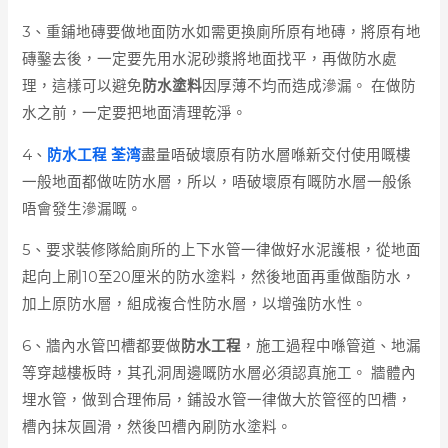
3、重鋪地磚要做地面防水如需更換廁所原有地磚，將原有地
磚鑿去後，一定要先用水泥砂漿將地面找平，再做防水處
理，這樣可以避免
防水塗料
因厚薄不均而造成滲漏。 在做防
水之前，一定要把地面清理乾淨。
4、
防水工程 荃湾
盡量唔破壞原有防水層喺新交付使用嘅樓
一般地面都做咗防水層，所以，唔破壞原有嘅防水層一般係
唔會發生滲漏嘅。
5、要求裝修隊給廁所的上下水管一律做好水泥護根，從地面
起向上刷10至20厘米的防水塗料，然後地面再重做酯防水，
加上原防水層，組成複合性防水層，以增強防水性。
6、牆內水管凹槽都要做
防水工程
，施工過程中喺管道、地漏
等穿越樓板時，其孔洞周邊嘅防水層必須認真施工。 牆體內
埋水管，做到合理佈局，鋪設水管一律做大於管徑的凹槽，
槽內抹灰圓滑，然後凹槽內刷防水塗料。