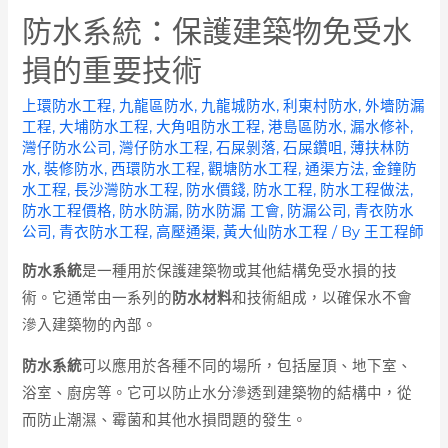
防水系統：保護建築物免受水
損的重要技術
上環防水工程
,
九龍區防水
,
九龍城防水
,
利東村防水
,
外墻防漏
工程
,
大埔防水工程
,
大角咀防水工程
,
港島區防水
,
漏水修补
,
灣仔防水公司
,
灣仔防水工程
,
石屎剝落
,
石屎鑽咀
,
薄扶林防
水
,
裝修防水
,
西環防水工程
,
觀塘防水工程
,
通渠方法
,
金鐘防
水工程
,
長沙灣防水工程
,
防水價錢
,
防水工程
,
防水工程做法
,
防水工程價格
,
防水防漏
,
防水防漏 工會
,
防漏公司
,
青衣防水
公司
,
青衣防水工程
,
高壓通渠
,
黃大仙防水工程
/ By
王工程師
防水系統
是一種用於保護建築物或其他結構免受水損的技
術。它通常由一系列的
防水材料
和技術組成，以確保水不會
滲入建築物的內部。
防水系統
可以應用於各種不同的場所，包括屋頂、地下室、
浴室、廚房等。它可以防止水分滲透到建築物的結構中，從
而防止潮濕、霉菌和其他水損問題的發生。