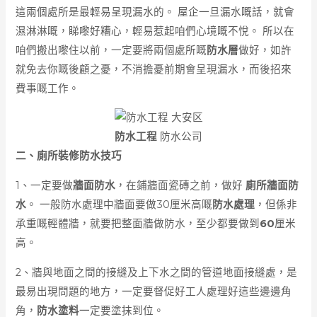
這兩個處所是最輕易呈現漏水的。 屋企一旦漏水嘅話，就會
濕淋淋嘅，睇嚟好糟心，輕易惹起咱們心境嘅不悅。 所以在
咱們搬出嚟住以前，一定要將兩個處所嘅
防水層
做好，如許
就免去你嘅後顧之憂，不消擔憂前期會呈現漏水，而後招來
費事嘅工作。
防水工程
防水公司
二、廁所裝修防水技巧
1、一定要做
牆面防水
，在鋪牆面瓷磚之前，做好
廁所牆面防
水
。 一般防水處理中牆面要做30厘米高嘅
防水處理
，但係非
承重嘅輕體牆，就要把整面牆做防水，至少都要做到
60
厘米
高。
2、牆與地面之間的接縫及上下水之間的管道地面接縫處，是
最易出現問題的地方，一定要督促好工人處理好這些邊邊角
角，
防水塗料
一定要塗抹到位。