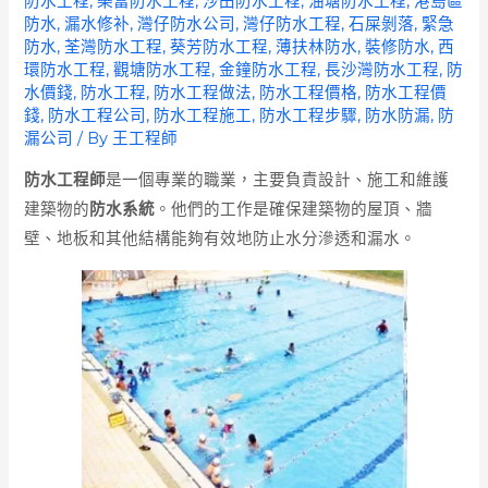
防水工程
,
樂富防水工程
,
沙田防水工程
,
油塘防水工程
,
港島區
防水
,
漏水修补
,
灣仔防水公司
,
灣仔防水工程
,
石屎剝落
,
緊急
防水
,
荃灣防水工程
,
葵芳防水工程
,
薄扶林防水
,
裝修防水
,
西
環防水工程
,
觀塘防水工程
,
金鐘防水工程
,
長沙灣防水工程
,
防
水價錢
,
防水工程
,
防水工程做法
,
防水工程價格
,
防水工程價
錢
,
防水工程公司
,
防水工程施工
,
防水工程步驟
,
防水防漏
,
防
漏公司
/ By
王工程師
防水工程師
是一個專業的職業，主要負責設計、施工和維護
建築物的
防水系統
。他們的工作是確保建築物的屋頂、牆
壁、地板和其他結構能夠有效地防止水分滲透和漏水。