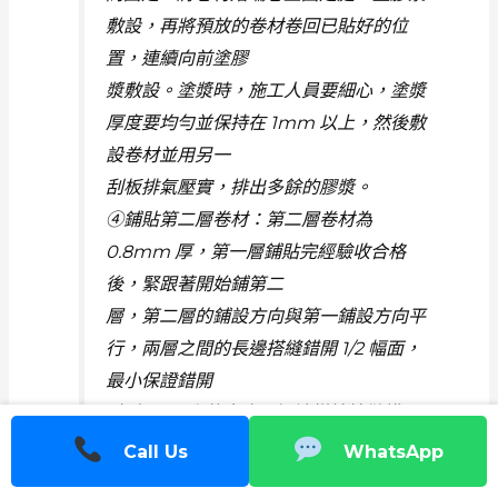
敷設，再將預放的卷材卷回已貼好的位
置，連續向前塗膠
漿敷設。塗漿時，施工人員要細心，塗漿
厚度要均勻並保持在 1mm 以上，然後敷
設卷材並用另一
刮板排氣壓實，排出多餘的膠漿。
④鋪貼第二層卷材：第二層卷材為
0.8mm 厚，第一層鋪貼完經驗收合格
後，緊跟著開始鋪第二
層，第二層的鋪設方向與第一鋪設方向平
行，兩層之間的長邊搭縫錯開 1/2 幅面，
最小保證錯開
1/3 幅面以上的寬度，短邊搭接接縫錯開
1000mm 以上。
Call Us
WhatsApp
⑤卷材搭接長度：長邊搭接長度