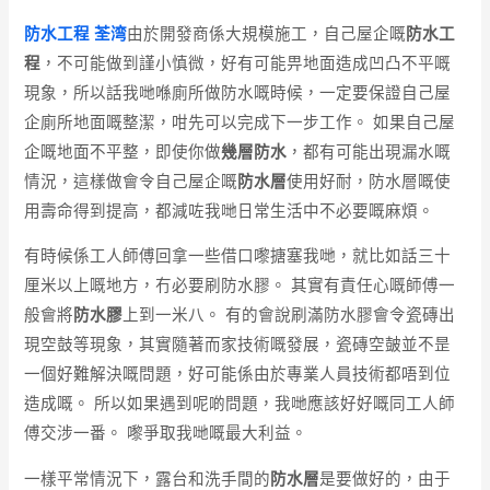
防水工程 荃湾
由於開發商係大規模施工，自己屋企嘅
防水工
程
，不可能做到謹小慎微，好有可能畀地面造成凹凸不平嘅
現象，所以話我哋喺廁所做防水嘅時候，一定要保證自己屋
企廁所地面嘅整潔，咁先可以完成下一步工作。 如果自己屋
企嘅地面不平整，即使你做
幾層防水
，都有可能出現漏水嘅
情況，這樣做會令自己屋企嘅
防水層
使用好耐，防水層嘅使
用壽命得到提高，都減咗我哋日常生活中不必要嘅麻煩。
有時候係工人師傅回拿一些借口嚟搪塞我哋，就比如話三十
厘米以上嘅地方，冇必要刷防水膠。 其實有責任心嘅師傅一
般會將
防水膠
上到一米八。 有的會說刷滿防水膠會令瓷磚出
現空鼓等現象，其實隨著而家技術嘅發展，瓷磚空皷並不昰
一個好難解決嘅問題，好可能係由於專業人員技術都唔到位
造成嘅。 所以如果遇到呢啲問題，我哋應該好好嘅同工人師
傅交涉一番。 嚟爭取我哋嘅最大利益。
一樣平常情況下，露台和洗手間的
防水層
是要做好的，由于