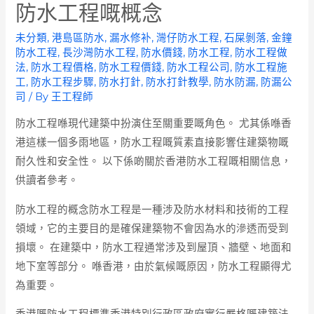
防水工程嘅概念
未分類
,
港島區防水
,
漏水修补
,
灣仔防水工程
,
石屎剝落
,
金鐘
防水工程
,
長沙灣防水工程
,
防水價錢
,
防水工程
,
防水工程做
法
,
防水工程價格
,
防水工程價錢
,
防水工程公司
,
防水工程施
工
,
防水工程步驟
,
防水打針
,
防水打針教學
,
防水防漏
,
防漏公
司
/ By
王工程師
防水工程喺現代建築中扮演住至關重要嘅角色。 尤其係喺香
港這樣一個多雨地區，防水工程嘅質素直接影響住建築物嘅
耐久性和安全性。 以下係啲關於香港防水工程嘅相關信息，
供讀者參考。
防水工程的概念防水工程是一種涉及防水材料和技術的工程
領域，它的主要目的是確保建築物不會因為水的滲透而受到
損壞。 在建築中，防水工程通常涉及到屋頂、牆壁、地面和
地下室等部分。 喺香港，由於氣候嘅原因，防水工程顯得尤
為重要。