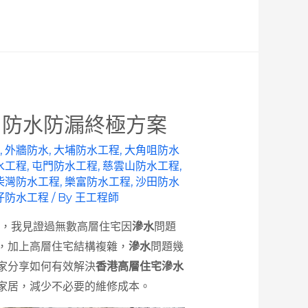
？防水防漏終極方案
,
外牆防水
,
大埔防水工程
,
大角咀防水
水工程
,
屯門防水工程
,
慈雲山防水工程
,
柴灣防水工程
,
樂富防水工程
,
沙田防水
仔防水工程
/ By
王工程師
師，我見證過無數高層住宅因
滲水
問題
，加上高層住宅結構複雜，
滲水
問題幾
家分享如何有效解決
香港高層住宅滲水
家居，減少不必要的維修成本。