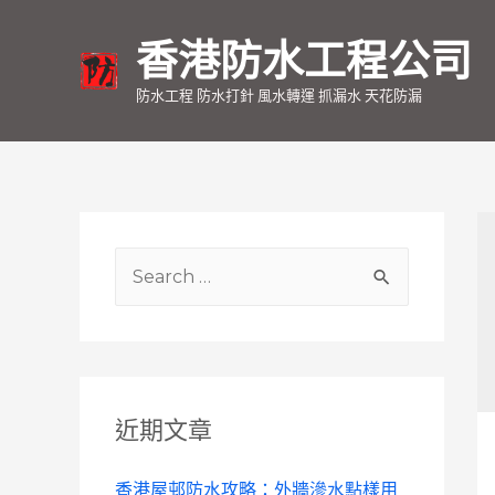
香港防水工程公司
防水工程 防水打針 風水轉運 抓漏水 天花防漏
S
e
a
r
c
近期文章
h
f
香港屋邨防水攻略：外牆滲水點樣用