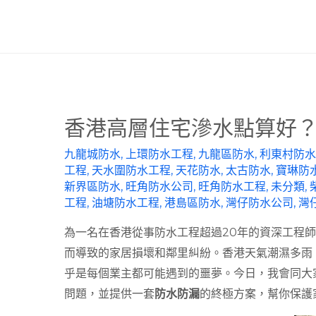
香港高層住宅滲水點算好
九龍城防水
,
上環防水工程
,
九龍區防水
,
利東村防水
工程
,
天水圍防水工程
,
天花防水
,
太古防水
,
寶琳防
新界區防水
,
旺角防水公司
,
旺角防水工程
,
未分類
,
工程
,
油塘防水工程
,
港島區防水
,
灣仔防水公司
,
灣
為一名在香港從事防水工程超過20年的資深工程
而導致的家居損壞和鄰里糾紛。香港天氣潮濕多雨
乎是每個業主都可能遇到的噩夢。今日，我會同大
問題，並提供一套
防水防漏
的終極方案，幫你保護