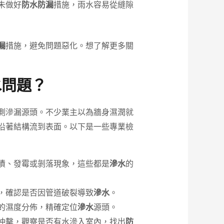
未做好
防水防漏
措施，雨水容易從縫隙
漏
措施，避免問題惡化。想了解更多關
水問題？
測滲漏源頭。不少業主以為牆身濕潤就
沿著結構流到表面。以下是一些專業檢
漬、發霉或剝落現象，這些都是
滲水
的
，確認是否因管道破裂導致
滲水
。
的濕度分佈，精確定位
滲水
源頭。
沖擊，觀察是否有水滲入室內，找出
防