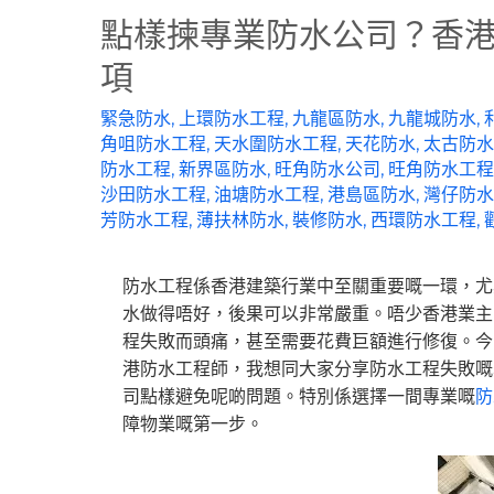
點樣揀專業防水公司？香港
項
緊急防水
,
上環防水工程
,
九龍區防水
,
九龍城防水
,
角咀防水工程
,
天水圍防水工程
,
天花防水
,
太古防水
防水工程
,
新界區防水
,
旺角防水公司
,
旺角防水工程
沙田防水工程
,
油塘防水工程
,
港島區防水
,
灣仔防水
芳防水工程
,
薄扶林防水
,
裝修防水
,
西環防水工程
,
防水工程係香港建築行業中至關重要嘅一環，尤
水做得唔好，後果可以非常嚴重。唔少香港業主
程失敗而頭痛，甚至需要花費巨額進行修復。今
港防水工程師，我想同大家分享防水工程失敗嘅
司點樣避免呢啲問題。特別係選擇一間專業嘅
防
障物業嘅第一步。