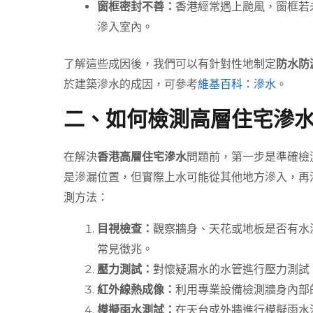
窗框密封不善：
香港經常遇上颱風，窗框若
滲入室內。
了解這些成因後，我們可以有針對性地制定
防水防
於建築滲水的成因，可參考
維基百科：滲水
。
二、如何檢測高層住宅滲
在解決
香港高層住宅滲水
問題前，第一步是準確檢
是滲漏位置，但實際上水可能從其他地方滲入，再
測方法：
目視檢查：
觀察牆身、天花或地板是否有水
常見徵兆。
壓力測試：
對懷疑漏水的水管進行壓力測試
紅外線熱成像：
利用專業設備檢測牆身內部
模擬雨水測試：
在天台或外牆進行模擬雨水