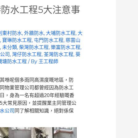
防水工程5大注意事
利東村防水
,
外牆防水
,
大埔防水工程
,
大
,
寶琳防水工程
,
屯門防水工程
,
慈雲山
,
未分類
,
柴灣防水工程
,
樂富防水工程
,
公司
,
灣仔防水工程
,
荃灣防水工程
,
葵
觀塘防水工程
/ By
王工程師
其喺呢個多雨同高濕度嘅地區，防
同物業管理公司都曾經因為防水工
日，身為一名有超過20年經驗嘅香
5大常見原因，並提醒業主同管理公
水公司
同了解相關知識，絕對係保