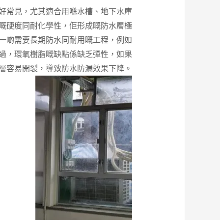
好常見，尤其適合用喺水槽、地下水庫
嘅硬度同耐化學性，佢形成嘅防水層極
一啲需要長期防水同耐用嘅工程，例如
過，環氧樹脂嘅缺點係缺乏彈性，如果
層容易開裂，導致防水防漏效果下降。