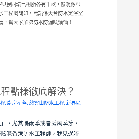
PU膜同環氧樹脂各有千秋，關鍵係根
水工程嘅問題，無論係天台防水定浴室
議，幫大家解決防水防漏嘅煩惱！
工程點樣徹底解決？
程
,
廚房星盤
,
慈雲山防水工程
,
新界區
難」，尤其喺雨季或者颱風季節，
經驗嘅香港防水工程師，我見過唔