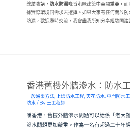
總結嚟講，
防水防漏
喺香港嘅建築中至關重要，而
據實際環境同需求去選擇。如果大家有任何關於防
防漏，歡迎隨時交流，我會盡我所知分享經驗同建
香港舊樓外牆滲水：防水
一般通渠方法
,
上環防水工程
,
天花防水
,
屯門防水工
防水
/ By
王工程師
喺香港，舊樓外牆滲水問題可以話係「老大
滲水問題更加嚴重。作為一名有超過二十年