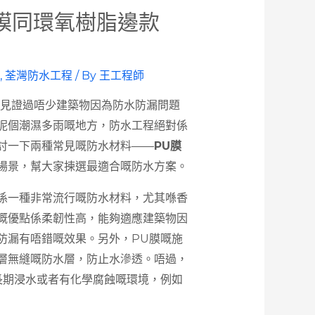
膜同環氧樹脂邊款
,
荃灣防水工程
/ By
王工程師
我見證過唔少建築物因為防水防漏問題
呢個潮濕多雨嘅地方，防水工程絕對係
討一下兩種常見嘅防水材料——
PU膜
場景，幫大家揀選最適合嘅防水方案。
係一種非常流行嘅防水材料，尤其喺香
嘅優點係柔韌性高，能夠適應建築物因
防漏有唔錯嘅效果。另外，PU膜嘅施
層無縫嘅防水層，防止水滲透。唔過，
長期浸水或者有化學腐蝕嘅環境，例如