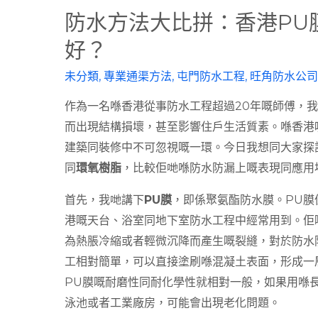
防水方法大比拼：香港PU
好？
未分類
,
專業通渠方法
,
屯門防水工程
,
旺角防水公司
作為一名喺香港從事防水工程超過20年嘅師傅，
而出現結構損壞，甚至影響住戶生活質素。喺香港
建築同裝修中不可忽視嘅一環。今日我想同大家探
同
環氧樹脂
，比較佢哋喺防水防漏上嘅表現同應用
首先，我哋講下
PU膜
，即係聚氨酯防水膜。PU膜
港嘅天台、浴室同地下室防水工程中經常用到。佢
為熱脹冷縮或者輕微沉降而產生嘅裂縫，對於防水
工相對簡單，可以直接塗刷喺混凝土表面，形成一
PU膜嘅耐磨性同耐化學性就相對一般，如果用喺
泳池或者工業廠房，可能會出現老化問題。