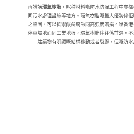
再講講
環氧樹脂
，呢種材料喺防水防漏工程中亦都
同污水處理設施等地方。環氧樹脂嘅最大優勢係佢
之堅固，可以抵禦酸鹼腐蝕同高強度磨損。喺香港
停車場地面同工業地板，環氧樹脂往往係首選。不
建築物有明顯嘅結構移動或者裂縫，佢嘅防水