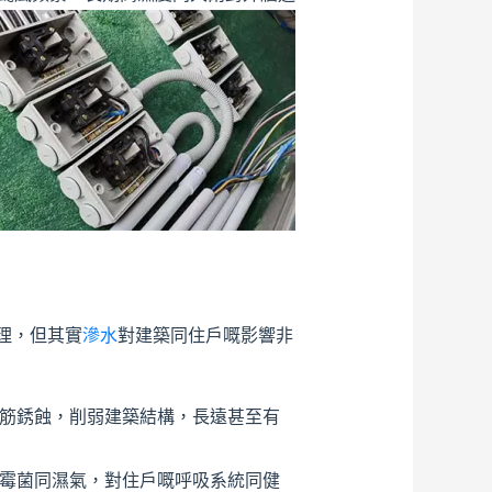
理，但其實
滲水
對建築同住戶嘅影響非
筋銹蝕，削弱建築結構，長遠甚至有
霉菌同濕氣，對住戶嘅呼吸系統同健