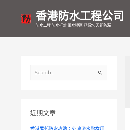
香港防水工程公司
防水工程 防水打針 風水轉運 抓漏水 天花防漏
S
e
a
r
c
近期文章
h
f
香港屋邨防水攻略：外牆滲水點樣用