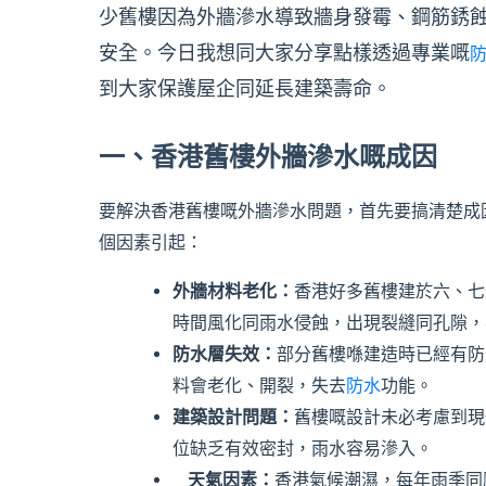
少舊樓因為外牆滲水導致牆身發霉、鋼筋銹
安全。今日我想同大家分享點樣透過專業嘅
到大家保護屋企同延長建築壽命。
一、香港舊樓外牆滲水嘅成因
要解決香港舊樓嘅外牆滲水問題，首先要搞清楚成
個因素引起：
外牆材料老化：
香港好多舊樓建於六、七
時間風化同雨水侵蝕，出現裂縫同孔隙，
防水層失效：
部分舊樓喺建造時已經有防
料會老化、開裂，失去
防水
功能。
建築設計問題：
舊樓嘅設計未必考慮到現
位缺乏有效密封，雨水容易滲入。
天氣因素：
香港氣候潮濕，每年雨季同