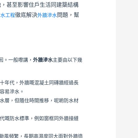
蝕，甚至影響住戶生活同建築結構
徹底解決
問題，幫
防水工程
外牆滲水
因。一般嚟講，
外牆滲水
主要由以下幾
十年代，外牆嘅混凝土同磚牆經過長
容易滲水。
水層，但隨住時間推移，呢啲防水材
代嘅防水標準，例如窗框同外牆接縫
颱風頻繁，長期高濕度同大雨對外牆造