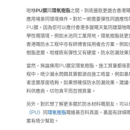
咁喺
PU膜
同
環氧樹脂
之間，到底邊款更適合香港
應用場景同環境條件。對於一啲需要彈性同適應性
PU膜，因為佢可以應付香港多變嘅天氣同建築物
學性嘅環境，例如水池同工業用地，環氧樹脂就更
香港嘅防水工程中亦有師傅會採用複合方案，例如
樹脂塗層，咁樣既有彈性又有硬度，防水防漏效果
當然，無論揀用PU膜定環氧樹脂，施工質量都係
程中，唔少漏水問題其實都源自施工唔當，例如基
者塗層厚度唔夠。如果想確保防水防漏效果，建議
料供應商，切勿貪平而忽視質量。
另外，對於想了解更多關於防水材料嘅朋友，可以
（PU）
同
環氧樹脂
嘅維基百科頁面，裏面有詳細
案有唔少幫助。