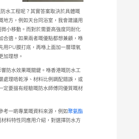
嘅防水工程呢？其實答案取決於具體嘅
嘅地方，例如天台同浴室，我會建議用
嘅微小移動。而對於需要高強度同耐化
加合適。如果兩者嘅優點都想兼顧，喺
先用PU膜打底，再喺上面加一層環氧
更加理想。
影響防水效果嘅關鍵。喺香港嘅防水工
層處理唔乾淨、材料比例調配錯誤，或
一定要搵有經驗嘅防水師傅同優質嘅材
參考一啲專業嘅資料來源，例如
聚氨酯
嘅材料特性同應用介紹，對選擇防水方