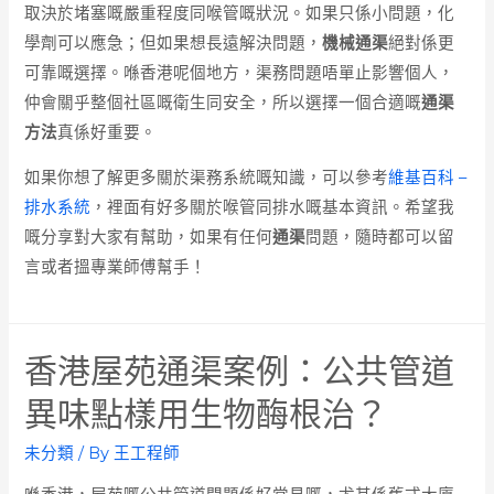
取決於堵塞嘅嚴重程度同喉管嘅狀況。如果只係小問題，化
學劑可以應急；但如果想長遠解決問題，
機械通渠
絕對係更
可靠嘅選擇。喺香港呢個地方，渠務問題唔單止影響個人，
仲會關乎整個社區嘅衛生同安全，所以選擇一個合適嘅
通渠
方法
真係好重要。
如果你想了解更多關於渠務系統嘅知識，可以參考
維基百科 –
排水系統
，裡面有好多關於喉管同排水嘅基本資訊。希望我
嘅分享對大家有幫助，如果有任何
通渠
問題，隨時都可以留
言或者搵專業師傅幫手！
香港屋苑通渠案例：公共管道
異味點樣用生物酶根治？
未分類
/ By
王工程師