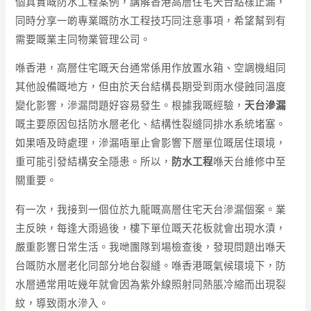
個真實嘅防水工程案例，講解香港高層住宅天台點樣止漏，
同時分享一啲專業嘅防水工程技巧同注意事項，希望幫到有
需要嘅業主同物業管理公司。
喺香港，高層住宅嘅天台通常係用作放置水箱、空調機組同
其他設備嘅地方，但由於天台結構長期受到雨水侵蝕同溫度
變化影響，滲漏問題好容易發生。根據我嘅經驗，
天台滲漏
嘅主要原因包括防水層老化、結構性裂縫同排水系統堵塞。
如果唔及時處理，滲漏唔單止會影響下層單位嘅居住環境，
重可能引發結構安全隱患。所以，
防水工程
喺天台維修中至
關重要。
有一次，我接到一個位於九龍嘅高層住宅天台滲漏個案。業
主反映，每逢大雨過後，樓下單位嘅天花板就會出現水漬，
嚴重影響日常生活。我哋團隊到場檢查後，發現問題出喺天
台嘅防水層老化同部分地台裂縫。喺香港嘅氣候環境下，防
水層通常用咗幾年就會因為紫外線照射同熱脹冷縮而出現裂
紋，導致雨水滲入。