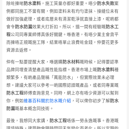
除咗揀啱
防水塗料
，施工質量亦都好重要。唔少
防水失敗
案
例都同施工不當有關，例如塗料未有均勻塗抹、接縫位未有
做好加強處理，或者底層未有清潔乾淨就直接上漆，呢啲都
會令
防水防漏
效果大打折扣。所以，搵一間有經驗嘅
防水工
程
公司同專業師傅真係好關鍵。喺香港，有唔少業主會貪平
而揀唔正規嘅施工隊，結果唔單止浪費咗金錢，仲要花更多
資源去返修。
仲有一點要提醒大家，喺選購
防水材料
嘅時候，記得要認準
品牌同埋查清楚產品嘅性能指標。香港市場上嘅
防水塗料
種
類繁多，有啲產品聲稱「萬能防水」，但實際效果未必理
想。建議大家可以參考一啲國際認證嘅產品，或者同專業嘅
防水工程
師傅查詢意見。同時，網上亦有唔少資源可以幫到
你，例如
維基百科關於防水嘅介紹
，可以俾你初步了解
防水
防漏
嘅基本概念同技術。
最後，我想同大家講，
防水工程
唔係一勞永逸嘅事。香港嘅
環境特殊，建築物會隨時間同天氣變化而老化，所以定期的