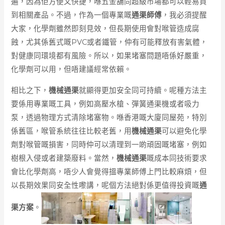
遍，因為佢方便又快捷，喺五金舖同超級市場都可以輕易買
到相關產品。不過，作為一個專業嘅
通渠師傅
，我必須提醒
大家，化學劑雖然即刻見效，但長期使用會對喉管造成腐
蝕，尤其係舊式嘅PVC或者鐵管，仲有可能釋放有害氣體，
對健康同環境都有風險。所以，如果堵塞問題唔係好嚴重，
化學劑可以用，但唔建議經常依賴。
相比之下，
機械通渠
就顯得更加安全同可持續。呢種方法主
要係用專業嘅工具，例如高壓水槍、彈簧通渠機或者吸力
泵，透過物理方式清除堵塞物。喺香港嘅大廈同屋苑，特別
係舊區，喉管系統往往比較老舊，用
機械通渠
可以避免化學
劑對喉管嘅損害，同時仲可以清理到一啲頑固嘅堵塞，例如
樹根入侵或者建築廢料。當然，
機械通渠
嘅成本同技術要求
會比化學劑高，唔少人會覺得搵專業師傅上門比較麻煩，但
以長期效果同安全性嚟講，呢個方法絕對係更值得投資嘅
通
渠方案
。