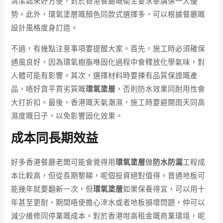
清潔起來好方便，對於香港餐廳嘅衛生要求黎講係一大優
勢。此外，環氧塗層嘅顏色同款式選擇多，可以根據餐廳嘅
設計風格度身訂造。
不過，有幾點注意事項要提醒大家。首先，施工時必須確保
通風良好，因為環氧樹脂喺固化過程中會釋放化學氣味，對
人體可能有影響。其次，選擇材料時要揀有品質保證嘅產
品，唔好貪平買劣質嘅
環氧塗層
，否則防水效果同耐用性會
大打折扣。最後，香港嘅天氣潮濕，施工時要避開雨天同高
濕度嘅日子，以免影響固化效果。
成本同長期效益
好多香港餐廳老闆可能會覺得用
環氧塗層
做
防水防漏
工程成
本比較高，但從長期黎睇，呢個投資絕對值得。普通地板可
能幾年就要翻新一次，但
環氧塗層
如果保養得宜，可以用十
年甚至更耐，期間唔使擔心滲水或者地板損壞問題，仲可以
減少維修同停業嘅成本。對於香港咁高租金嘅商業環境，呢