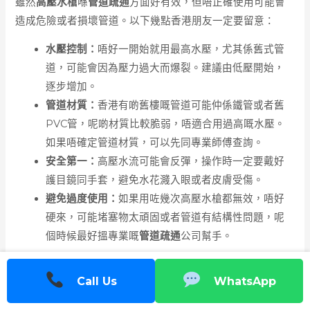
雖然
高壓水槍
喺
管道疏通
方面好有效，但唔正確使用可能會
造成危險或者損壞管道。以下幾點香港朋友一定要留意：
水壓控制：
唔好一開始就用最高水壓，尤其係舊式管
道，可能會因為壓力過大而爆裂。建議由低壓開始，
逐步增加。
管道材質：
香港有啲舊樓嘅管道可能仲係鐵管或者舊
PVC管，呢啲材質比較脆弱，唔適合用過高嘅水壓。
如果唔確定管道材質，可以先同專業師傅查詢。
安全第一：
高壓水流可能會反彈，操作時一定要戴好
護目鏡同手套，避免水花濺入眼或者皮膚受傷。
避免過度使用：
如果用咗幾次高壓水槍都無效，唔好
硬來，可能堵塞物太頑固或者管道有結構性問題，呢
個時候最好搵專業嘅
管道疏通
公司幫手。
四、點樣避免管道堵塞再發生？
Call Us
WhatsApp
喺香港，預防管道堵塞比事後處理更加重要。以下有幾個簡