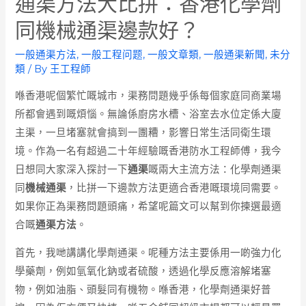
通渠方法大比拼：香港化學劑
同機械通渠邊款好？
一般通渠方法
,
一般工程问题
,
一般文章類
,
一般通渠新聞
,
未分
類
/ By
王工程師
喺香港呢個繁忙嘅城市，渠務問題幾乎係每個家庭同商業場
所都會遇到嘅煩惱。無論係廚房水槽、浴室去水位定係大廈
主渠，一旦堵塞就會搞到一團糟，影響日常生活同衛生環
境。作為一名有超過二十年經驗嘅香港防水工程師傅，我今
日想同大家深入探討一下
通渠
嘅兩大主流方法：化學劑通渠
同
機械通渠
，比拼一下邊款方法更適合香港嘅環境同需要。
如果你正為渠務問題頭痛，希望呢篇文可以幫到你揀選最適
合嘅
通渠方法
。
首先，我哋講講化學劑通渠。呢種方法主要係用一啲強力化
學藥劑，例如氫氧化鈉或者硫酸，透過化學反應溶解堵塞
物，例如油脂、頭髮同有機物。喺香港，化學劑通渠好普