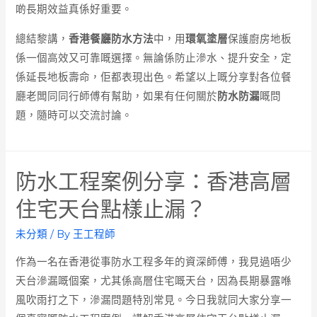
啲長期效益真係好重要。
總結黎講，
香港餐廳防水方法
中，用
環氧塗層
保護廚房地板
係一個高效又可靠嘅選擇。無論係防止滲水、提升安全，定
係延長地板壽命，佢都表現出色。希望以上嘅分享對各位餐
廳老闆同同行師傅有幫助，如果有任何關於
防水防漏
嘅問
題，隨時可以交流討論。
防水工程案例分享：香港高層
住宅天台點樣止漏？
未分類
/ By
王工程師
作為一名在香港從事防水工程多年的資深師傅，我見過唔少
天台滲漏嘅個案，尤其係高層住宅嘅天台，因為長期暴露喺
風吹雨打之下，滲漏問題特別常見。今日我就同大家分享一