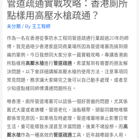
管道疏通實戰攻略：香港廁所
點樣用高壓水槍疏通？
未分類
/ By
王工程師
作為一名在香港從事防水工程同管道疏通行業超過20年的師
傅，我見過唔少香港家庭同商業場所因為管道堵塞而搞到頭
痛的案例。今日我想同大家分享一篇實戰攻略，專講香港廁
所點樣用
高壓水槍
進行
管道疏通
，希望幫到有需要的朋友解
決問題。以下會詳細講解高壓水槍的使用方法、注意事項同
常見問題，務求讓大家睇完之後可以自己動手處理，或者至
少知道點樣同師傅溝通問題所在。
喺香港，廁所管道堵塞可以話係一個好普遍的問題，尤其係
舊式大廈或者唐樓，管道老化、油脂積聚、頭髮同雜物堆積
都係常見原因。如果唔及時處理，管道堵塞唔單止影響日常
生活，重可能導致水浸甚至滲漏問題，後果不堪設想。而
高
壓水槍
作為一種高效的
管道疏通
工具，近年越嚟越多人用，