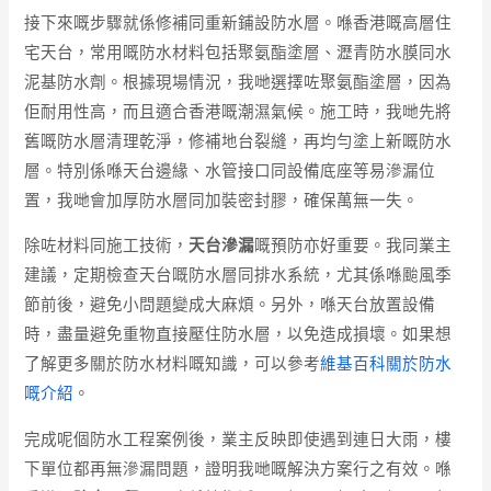
接下來嘅步驟就係修補同重新鋪設防水層。喺香港嘅高層住
宅天台，常用嘅防水材料包括聚氨酯塗層、瀝青防水膜同水
泥基防水劑。根據現場情況，我哋選擇咗聚氨酯塗層，因為
佢耐用性高，而且適合香港嘅潮濕氣候。施工時，我哋先將
舊嘅防水層清理乾淨，修補地台裂縫，再均勻塗上新嘅防水
層。特別係喺天台邊緣、水管接口同設備底座等易滲漏位
置，我哋會加厚防水層同加裝密封膠，確保萬無一失。
除咗材料同施工技術，
天台滲漏
嘅預防亦好重要。我同業主
建議，定期檢查天台嘅防水層同排水系統，尤其係喺颱風季
節前後，避免小問題變成大麻煩。另外，喺天台放置設備
時，盡量避免重物直接壓住防水層，以免造成損壞。如果想
了解更多關於防水材料嘅知識，可以參考
維基百科關於防水
嘅介紹
。
完成呢個防水工程案例後，業主反映即使遇到連日大雨，樓
下單位都再無滲漏問題，證明我哋嘅解決方案行之有效。喺