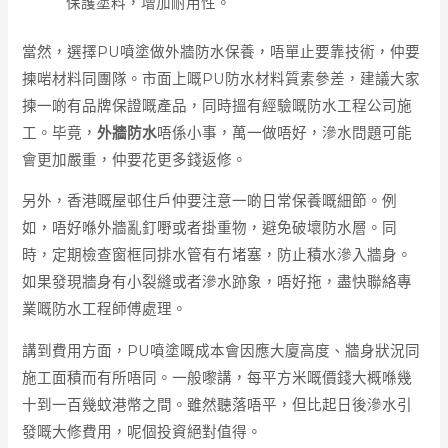
保護塗料，增加耐用性。
當然，選擇PU噴塗做外牆防水保養，唔單止要靠技術，仲要
揀啱材料同團隊。市面上嘅PU防水材料質素參差，建議大家
揀一啲有品牌保證嘅產品，同時搵有經驗嘅防水工程公司施
工。毕竟，
外牆防水
唔係小事，萬一做唔好，滲水問題可能
會更加嚴重，仲要花更多錢返修。
另外，香港嘅屋邨住戶仲要注意一啲日常保養嘅細節。例
如，唔好喺外牆亂釘嘢或者掛重物，避免破壞防水層。同
時，定期檢查窗框同排水管有冇堵塞，防止積水滲入牆身。
如果發現牆身有小裂縫或者滲水跡象，唔好拖，盡快聯絡專
業嘅防水工程師傅處理。
講到費用方面，PU噴塗嘅成本會因應大廈高度、牆身狀況同
施工面積而有所唔同。一般嚟講，每平方米嘅價錢大概喺幾
十到一百幾蚊港幣之間。雖然聽落唔平，但比起日後滲水引
發嘅大修費用，呢個投資絕對值得。