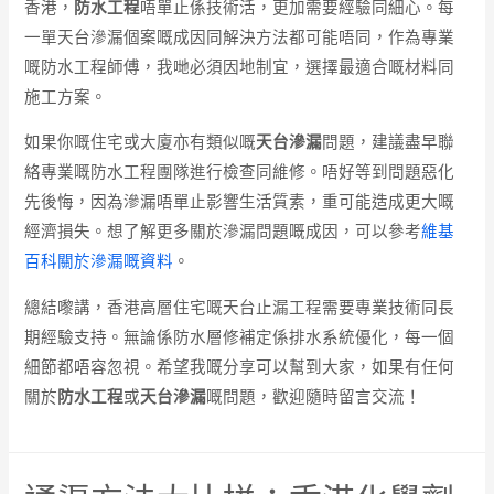
香港，
防水工程
唔單止係技術活，更加需要經驗同細心。每
一單天台滲漏個案嘅成因同解決方法都可能唔同，作為專業
嘅防水工程師傅，我哋必須因地制宜，選擇最適合嘅材料同
施工方案。
如果你嘅住宅或大廈亦有類似嘅
天台滲漏
問題，建議盡早聯
絡專業嘅防水工程團隊進行檢查同維修。唔好等到問題惡化
先後悔，因為滲漏唔單止影響生活質素，重可能造成更大嘅
經濟損失。想了解更多關於滲漏問題嘅成因，可以參考
維基
百科關於滲漏嘅資料
。
總結嚟講，香港高層住宅嘅天台止漏工程需要專業技術同長
期經驗支持。無論係防水層修補定係排水系統優化，每一個
細節都唔容忽視。希望我嘅分享可以幫到大家，如果有任何
關於
防水工程
或
天台滲漏
嘅問題，歡迎隨時留言交流！