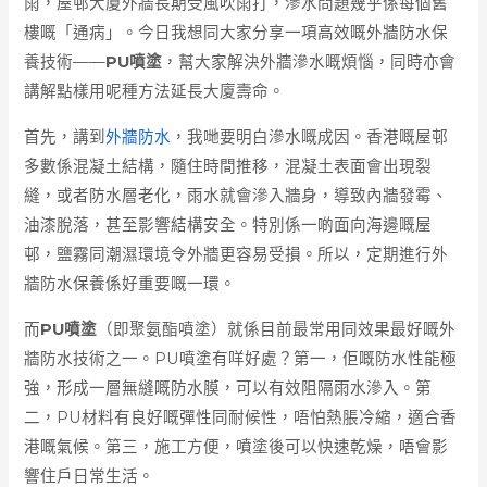
雨，屋邨大廈外牆長期受風吹雨打，滲水問題幾乎係每個舊
樓嘅「通病」。今日我想同大家分享一項高效嘅外牆防水保
養技術——
PU噴塗
，幫大家解決外牆滲水嘅煩惱，同時亦會
講解點樣用呢種方法延長大廈壽命。
首先，講到
外牆防水
，我哋要明白滲水嘅成因。香港嘅屋邨
多數係混凝土結構，隨住時間推移，混凝土表面會出現裂
縫，或者防水層老化，雨水就會滲入牆身，導致內牆發霉、
油漆脫落，甚至影響結構安全。特別係一啲面向海邊嘅屋
邨，鹽霧同潮濕環境令外牆更容易受損。所以，定期進行外
牆防水保養係好重要嘅一環。
而
PU噴塗
（即聚氨酯噴塗）就係目前最常用同效果最好嘅外
牆防水技術之一。PU噴塗有咩好處？第一，佢嘅防水性能極
強，形成一層無縫嘅防水膜，可以有效阻隔雨水滲入。第
二，PU材料有良好嘅彈性同耐候性，唔怕熱脹冷縮，適合香
港嘅氣候。第三，施工方便，噴塗後可以快速乾燥，唔會影
響住戶日常生活。