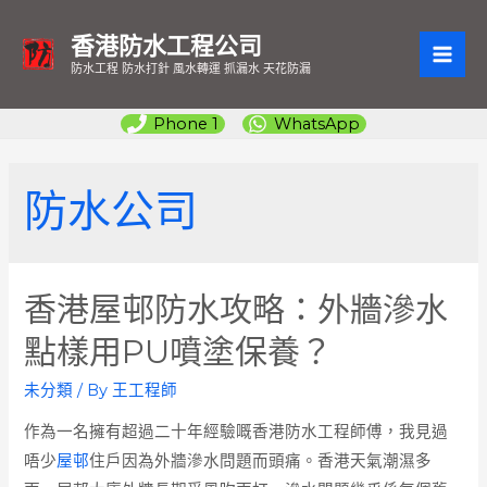
香港防水工程公司
MAI
防水工程 防水打針 風水轉運 抓漏水 天花防漏
ME
Phone 1
WhatsApp
防水公司
香港屋邨防水攻略：外牆滲水
點樣用PU噴塗保養？
未分類
/ By
王工程師
作為一名擁有超過二十年經驗嘅香港防水工程師傅，我見過
唔少
屋邨
住戶因為外牆滲水問題而頭痛。香港天氣潮濕多