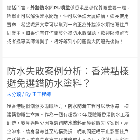
總括而言，
外牆防水
同
PU噴塗
係香港屋邨保養嘅重要一環。
唔單止可以解決滲水問題，仲可以保護大廈結構，延長使用
壽命。希望呢篇文章可以幫到一啲正為外牆滲水煩惱嘅住戶
同業主。如果你有任何關於外牆防水嘅問題，歡迎隨時留言
或者搵專業師傅幫手，唔好等到小問題變大問題先後悔！
防水失敗案例分析：香港點樣
避免選錯防水塗料？
未分類
/ By
王工程師
喺香港呢個潮濕多雨嘅地方，
防水防漏
工程可以話係每一棟
建築物嘅生命線。作為一個有超過20年經驗嘅香港防水工程
師傅，我見過唔少因為選錯
防水塗料
而導致嘅失敗案例，屋
企滲水、牆身發霉甚至結構受損，呢啲問題唔單止影響住戶