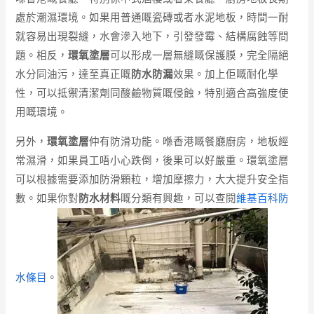
處於潮濕環境。如果用普通嘅瓷磚或者水泥地板，時間一耐
就容易出現裂縫，水會滲入地下，引發發霉、結構腐蝕等問
題。相反，
環氧塗層
可以形成一層無縫嘅保護膜，完全隔絕
水分同油污，達至真正嘅
防水防漏
效果。加上佢嘅耐化學
性，可以抵禦清潔劑同酸鹼物質嘅侵蝕，特別適合高強度使
用嘅環境。
另外，
環氧塗層
仲有防滑功能。喺香港嘅餐廳廚房，地板經
常濕滑，如果員工唔小心跌倒，後果可以好嚴重。環氧塗層
可以根據需要添加防滑顆粒，增加摩擦力，大大提升安全指
數。如果你對
防水材料
嘅分類有興趣，可以查閱
維基百科防
水條目
。