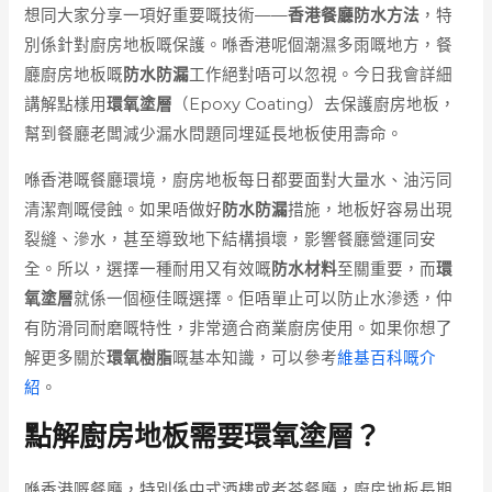
想同大家分享一項好重要嘅技術——
香港餐廳防水方法
，特
別係針對廚房地板嘅保護。喺香港呢個潮濕多雨嘅地方，餐
廳廚房地板嘅
防水防漏
工作絕對唔可以忽視。今日我會詳細
講解點樣用
環氧塗層
（Epoxy Coating）去保護廚房地板，
幫到餐廳老闆減少漏水問題同埋延長地板使用壽命。
喺香港嘅餐廳環境，廚房地板每日都要面對大量水、油污同
清潔劑嘅侵蝕。如果唔做好
防水防漏
措施，地板好容易出現
裂縫、滲水，甚至導致地下結構損壞，影響餐廳營運同安
全。所以，選擇一種耐用又有效嘅
防水材料
至關重要，而
環
氧塗層
就係一個極佳嘅選擇。佢唔單止可以防止水滲透，仲
有防滑同耐磨嘅特性，非常適合商業廚房使用。如果你想了
解更多關於
環氧樹脂
嘅基本知識，可以參考
維基百科嘅介
紹
。
點解廚房地板需要環氧塗層？
喺香港嘅餐廳，特別係中式酒樓或者茶餐廳，廚房地板長期