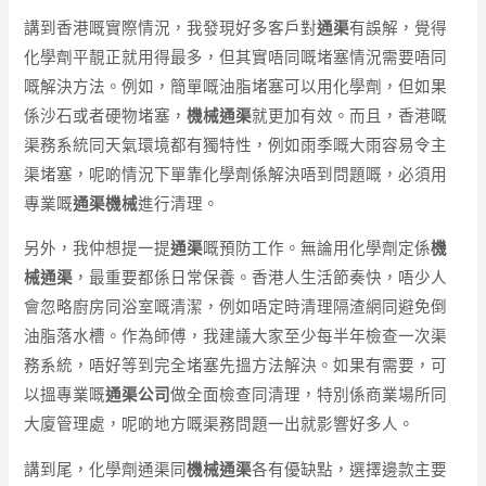
講到香港嘅實際情況，我發現好多客戶對
通渠
有誤解，覺得
化學劑平靚正就用得最多，但其實唔同嘅堵塞情況需要唔同
嘅解決方法。例如，簡單嘅油脂堵塞可以用化學劑，但如果
係沙石或者硬物堵塞，
機械通渠
就更加有效。而且，香港嘅
渠務系統同天氣環境都有獨特性，例如雨季嘅大雨容易令主
渠堵塞，呢啲情況下單靠化學劑係解決唔到問題嘅，必須用
專業嘅
通渠機械
進行清理。
另外，我仲想提一提
通渠
嘅預防工作。無論用化學劑定係
機
械通渠
，最重要都係日常保養。香港人生活節奏快，唔少人
會忽略廚房同浴室嘅清潔，例如唔定時清理隔渣網同避免倒
油脂落水槽。作為師傅，我建議大家至少每半年檢查一次渠
務系統，唔好等到完全堵塞先搵方法解決。如果有需要，可
以搵專業嘅
通渠公司
做全面檢查同清理，特別係商業場所同
大廈管理處，呢啲地方嘅渠務問題一出就影響好多人。
講到尾，化學劑通渠同
機械通渠
各有優缺點，選擇邊款主要