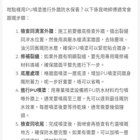
咁點樣用PU噴塗進行外牆防水保養？以下係我哋師傅通常會
跟嘅步驟：
檢查同清潔外牆
：施工前要徹底檢查外牆，搵出裂縫
同滲水位置。然後用高壓水槍清潔牆面，去除塵埃、
油污同舊嘅防水層，確保PU噴塗可以緊密貼合牆身。
修補裂縫
：如果外牆有明顯裂縫，要先用專用嘅修補
材料填補，確保牆面平整先進行下一步。
底層處理
：喺牆面噴塗一層底漆，增加PU噴塗同牆身
嘅附著力，呢一步好重要，唔可以省略。
進行PU噴塗
：用專業噴塗設備將PU防水材料均勻噴
喺外牆上，通常要噴兩至三層，先可以達到最佳嘅防
水效果。每層噴塗後要等待乾燥，通常需要幾個鐘
頭。
檢查同收尾
：完成噴塗後，我哋會再檢查有冇漏噴嘅
地方，確保防水層完整。如果有需要，可以加噴一層