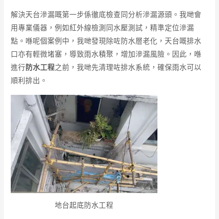
解決天台滲漏嘅第一步係徹底檢查同分析滲漏源頭。我哋會
用專業儀器，例如紅外線檢測同水壓測試，精準定位滲漏
點。喺呢個案例中，我哋發現除咗防水層老化，天台嘅排水
口亦有輕微堵塞，導致雨水積聚，增加滲漏風險。因此，喺
進行
防水工程
之前，我哋先清理咗排水系統，確保雨水可以
順利排出。
地台起底防水工程