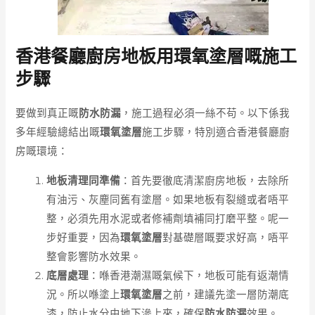
香港餐廳廚房地板用環氧塗層嘅施工
步驟
要做到真正嘅
防水防漏
，施工過程必須一絲不苟。以下係我
多年經驗總結出嘅
環氧塗層
施工步驟，特別適合香港餐廳廚
房嘅環境：
地板清理同準備
：首先要徹底清潔廚房地板，去除所
有油污、灰塵同舊有塗層。如果地板有裂縫或者唔平
整，必須先用水泥或者修補劑填補同打磨平整。呢一
步好重要，因為
環氧塗層
對基礎層嘅要求好高，唔平
整會影響防水效果。
底層處理
：喺香港潮濕嘅氣候下，地板可能有返潮情
況。所以喺塗上
環氧塗層
之前，建議先塗一層防潮底
漆，防止水分由地下滲上來，確保
防水防漏
效果。