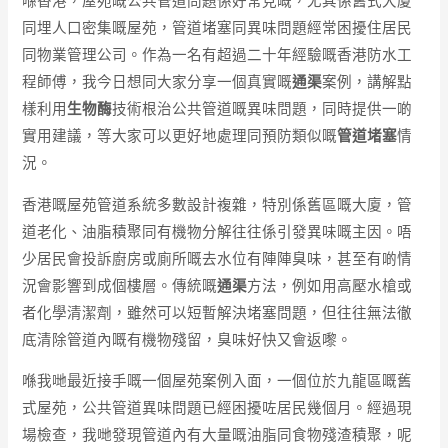
喺香港，屋苑嘅公共管道問題係好常見嘅，尤其係舊式大廈
同埋人口密集嘅屋苑，管道堵塞同異味問題經常困擾住居民
同物業管理公司。作為一名有超過二十年經驗嘅香港防水工
程師傅，我今日想同大家分享一個真實嘅
通渠
案例，講解點
樣利用
生物酶
技術根治公共管道嘅異味問題，同時提供一啲
實用建議，等大家可以更好地處理同預防類似嘅
管道堵塞
情
況。
香港嘅屋苑管道系統多數設計複雜，特別係舊區嘅大廈，管
道老化、油脂積聚同有機物分解往往係引發異味嘅主因。唔
少居民會投訴廚房或廁所嘅去水位有陣陣臭味，甚至有啲情
況會影響到成個樓層。傳統嘅
通渠
方法，例如用高壓水槍或
者化學清潔劑，雖然可以短暫解決堵塞問題，但往往無法徹
底清除管道內嘅有機物殘留，臭味好快又會返嚟。
喺我哋最近接手嘅一個屋苑案例入面，一個位於九龍區嘅舊
式屋苑，公共管道異味問題已經困擾咗居民幾個月。經過現
場檢查，我哋發現管道內有大量嘅油脂同食物殘渣積聚，呢