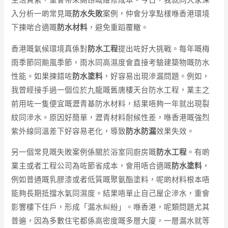
生活質素，重會帶來高昂嘅維修成本。今日，我就同大家深
入分析一啲常見嘅
防水失敗
案例，仲會分享點樣喺香港環境
下揀啱合適嘅
防水材料
，避免重蹈覆轍。
香港嘅氣候環境真係對
防水工程
提出咗好大挑戰。每年嘅梅
雨季節同颱風季節，雨水同高濕度會直接考驗建築物嘅防水
性能。如果揀錯咗
防水塗料
，好容易出現滲漏問題。例如，
我曾經接手過一個位於九龍嘅舊唐樓天台防水工程，業主之
前用咗一隻便宜嘅瀝青基防水材料，結果唔夠一年就出現裂
紋同滲水。原因好簡單，瀝青材料耐候性差，喺香港嘅強烈
紫外線同溫差下好容易老化，導致
防水防漏
效果失效。
另一個常見嘅失敗案例係關於浴室同廚房嘅
防水工程
。有啲
業主或者工程公司為咗節省成本，會用唔合適嘅
防水塗料
，
例如普通嘅乳膠漆或者低質嘅聚氨酯塗料，呢啲材料根本唔
能夠長期抵擋水氣同濕度。結果唔單止自己屋企滲水，重會
影響樓下住戶，形成「漏水糾紛」。喺香港，呢類問題尤其
普遍，因為多數住宅都係高密度嘅多層大廈，一層漏水就等