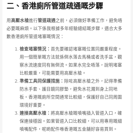
二、香港廁所管道疏通嘅步驟
用
高壓水槍
進行
管道疏通
之前，必須做好準備工作，避免唔
必要嘅麻煩。以下係我根據多年經驗總結嘅步驟，適合大多
數香港廁所管道堵塞嘅情況：
檢查堵塞情況：
首先要確認堵塞嘅位置同嚴重程度。
用一個簡單嘅方法就係倒水落去馬桶或者洗手盆，觀
察水流速度同有無倒流。如果水完全唔落，說明堵塞
比較嚴重，可能需要用高壓水槍。
準備工具同保護措施：
除咗高壓水槍之外，記得準備
防水手套、護目鏡同膠墊，避免水花濺到身上同地
板。香港嘅廁所空間通常比較細，保護好自己同周圍
環境好重要。
連接高壓水槍：
將高壓水槍嘅噴嘴插入管道入口，確
保連接穩固。如果管道入口比較細，可以用專用嘅細
噴嘴配件，呢啲配件喺香港嘅五金舖好容易買到。