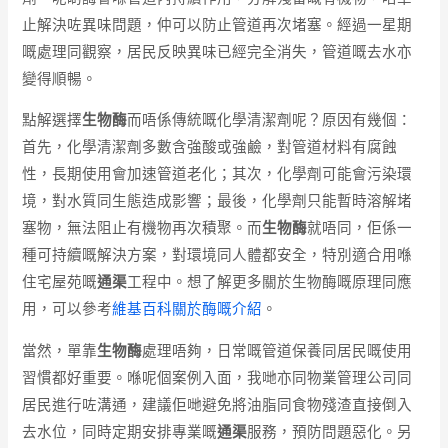
止解決咗異味問題，仲可以防止管道再次堵塞。經過一星期
嘅處理同觀察，居民反映異味已經完全消失，管道嘅去水亦
變得順暢。
點解選擇
生物酶
而唔係傳統嘅化學清潔劑呢？原因有幾個：
首先，化學清潔劑多數含強酸或強鹼，對管道材料有腐蝕
性，長期使用會加速管道老化；其次，化學劑可能會污染環
境，對水質同生態造成影響；最後，化學劑只能暫時溶解堵
塞物，無法阻止有機物再次積聚。而
生物酶
就唔同，佢係一
種可持續嘅解決方案，對環境同人體都安全，特別適合用喺
住宅屋苑嘅
通渠
工程中。想了解更多關於生物酶嘅原理同應
用，可以參考
維基百科關於酶嘅介紹
。
當然，單靠
生物酶
處理唔夠，日常嘅管道保養同居民嘅使用
習慣都好重要。喺呢個案例入面，我哋亦同物業管理公司同
居民進行咗溝通，建議佢哋避免將油脂同食物殘渣直接倒入
去水位，同時定期安排專業嘅
通渠
服務，預防問題惡化。另