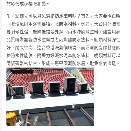
於影響成棟樓嘅和諧。
咁，點樣先可以避免選錯
防水塗料
呢？首先，大家要明白唔
同嘅環境同用途需要唔同嘅
防水材料
。例如，天台同外牆需
要耐候性強、能夠抵擋紫外線同雨水沖刷嘅塗料，建議用高
品質嘅聚氨酯防水塗料或者丙烯酸防水塗料。呢類材料彈性
好，耐久性高，適合香港嘅氣候環境。而浴室同廚房就應該
揀防水性能強、附著力好嘅水泥基防水塗料，呢類材料可以
同瓷磚緊密結合，形成一層堅固嘅防水層，避免水氣滲透。