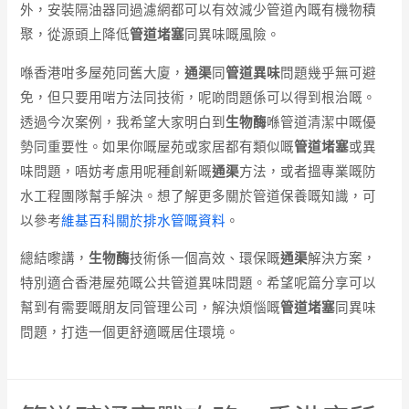
外，安裝隔油器同過濾網都可以有效減少管道內嘅有機物積
聚，從源頭上降低
管道堵塞
同異味嘅風險。
喺香港咁多屋苑同舊大廈，
通渠
同
管道異味
問題幾乎無可避
免，但只要用啱方法同技術，呢啲問題係可以得到根治嘅。
透過今次案例，我希望大家明白到
生物酶
喺管道清潔中嘅優
勢同重要性。如果你嘅屋苑或家居都有類似嘅
管道堵塞
或異
味問題，唔妨考慮用呢種創新嘅
通渠
方法，或者搵專業嘅防
水工程團隊幫手解決。想了解更多關於管道保養嘅知識，可
以參考
維基百科關於排水管嘅資料
。
總結嚟講，
生物酶
技術係一個高效、環保嘅
通渠
解決方案，
特別適合香港屋苑嘅公共管道異味問題。希望呢篇分享可以
幫到有需要嘅朋友同管理公司，解決煩惱嘅
管道堵塞
同異味
問題，打造一個更舒適嘅居住環境。