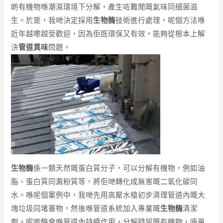
啲有機物喺潮濕環境下分解，產生咗難聞嘅氣味同細菌滋
生。於是，我哋決定採用
生物酶
技術進行處理，呢個方法喺
近年越嚟越受歡迎，因為佢既環保又有效，能夠從根本上解
決
管道異味
問題。
生物酶
係一類天然嘅蛋白質分子，可以分解有機物，例如油
脂、蛋白質同澱粉質等，將佢哋轉化成無害嘅二氧化碳同
水。喺呢個案例中，我哋先用高壓水槍初步清理管道內嘅大
塊垃圾同堵塞物，然後喺管道系統加入專業嘅
生物酶
清潔
劑。呢啲酶會喺管道內持續作用，分解殘留嘅有機物，唔單