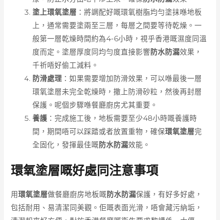
塗上環氧塗層
：將調配好嘅環氧樹脂均勻塗抹喺地板
上，通常需要塗兩至三層，每層之間要等待乾燥。一
般第一層乾燥時間約為4-6小時，視乎香港嘅濕度同溫
度而定。塗層厚度同均勻度直接影響
防水防漏
效果，
千祈唔好偷工減料。
防滑處理
：如果需要增加防滑效果，可以喺最後一層
環氧塗層未完全乾燥時，撒上防滑砂粒，然後再封層
保護。呢個步驟喺餐廳廚房尤其重要。
養護
：完成施工後，地板需要至少48小時嘅養護時
間，期間唔可以踩踏或者放置重物，確保
環氧塗層
完
全固化，發揮最佳嘅
防水防漏
效能。
環氧塗層嘅好處同注意事項
用
環氧塗層
做餐廳廚房地板嘅
防水防漏
保護，有好多好處，
包括耐用、易清潔同美觀。佢嘅表面光滑，唔會藏污納垢，