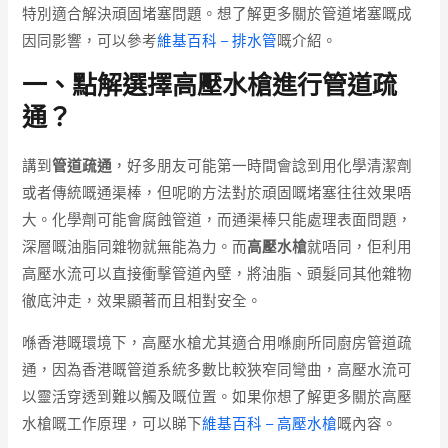
特別適合解決頑固堵塞問題。想了解更多關於管道堵塞嘅成
因同影響，可以參考
維基百科 – 排水管
嘅介紹。
一、點解選擇高壓水槍進行管道疏
通？
講到
管道疏通
，好多朋友可能第一時間會諗到用化學清潔劑
或者傳統嘅通渠棒，但呢啲方法對於頑固嘅堵塞往往效果唔
大。化學劑可能會腐蝕管道，而通渠棒只能處理表面問題，
深層嘅油脂同雜物就無能為力。而
高壓水槍
就唔同，佢利用
高壓水流可以直接衝擊管道內壁，將油脂、頭髮同其他雜物
徹底沖走，效果顯著而且相對安全。
喺香港嘅環境下，高壓水槍尤其適合用喺廁所同廚房管道疏
通，因為香港嘅管道系統多數比較狹窄同彎曲，高壓水流可
以靈活穿透到難以觸及嘅位置。如果你想了解更多關於高壓
水槍嘅工作原理，可以睇下
維基百科 – 高壓水槍
嘅內容。