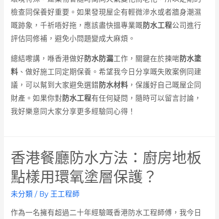
檢查同保養好重要。如果發現屋企有輕微滲水或者牆身潮濕
嘅跡象，千祈唔好拖，應該盡快搵專業嘅
防水工程
公司進行
評估同修補，避免小問題變成大麻煩。
總結嚟講，喺香港做好
防水防漏
工作，關鍵在於揀啱
防水塗
料
、做好施工同定期保養。希望我今日分享嘅失敗案例同建
議，可以幫到大家避免選錯
防水材料
，保護好自己嘅屋企同
財產。如果你對
防水工程
有任何疑問，隨時可以留言討論，
我好樂意同大家分享更多經驗同心得！
香港餐廳防水方法：廚房地板
點樣用環氧塗層保護？
未分類
/ By
王工程師
作為一名擁有超過二十年經驗嘅香港防水工程師傅，我今日