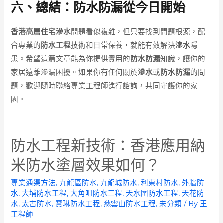
六、總結：防水防漏從今日開始
香港高層住宅滲水
問題看似複雜，但只要找到問題根源，配
合專業的
防水工程
技術和日常保養，就能有效解決
滲水
隱
患。希望這篇文章能為你提供實用的
防水防漏
知識，讓你的
家居遠離滲漏困擾。如果你有任何關於
滲水
或
防水防漏
的問
題，歡迎隨時聯絡專業工程師進行諮詢，共同守護你的家
園。
防水工程新技術：香港應用納
米防水塗層效果如何？
專業通渠方法
,
九龍區防水
,
九龍城防水
,
利東村防水
,
外牆防
水
,
大埔防水工程
,
大角咀防水工程
,
天水圍防水工程
,
天花防
水
,
太古防水
,
寶琳防水工程
,
慈雲山防水工程
,
未分類
/ By
王
工程師