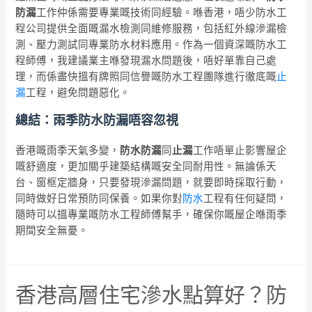
防漏
工作仲係需要專業嘅技術同經驗。喺香港，唔少防水工
程公司提供全面嘅漏水檢測同維修服務，包括紅外線滲漏檢
測、壓力測試同專業防水材料應用。作為一個資深嘅防水工
程師傅，我建議業主喺發現漏水問題後，唔好單靠自己處
理，而係盡快搵有牌照同信譽嘅防水工程團隊進行徹底嘅
止
漏
工程，避免問題惡化。
總結：雨季防水防漏唔容忽視
香港嘅雨季天氣多變，
防水防漏
同
止漏
工作唔單止影響屋企
嘅舒適度，更加關乎建築結構嘅安全同耐用性。無論係天
台、窗框定牆身，只要發現滲漏問題，就要即時採取行動，
同時做好日常預防同保養。如果你對
防水
工程有任何疑問，
隨時可以搵專業嘅防水工程師傅幫手，確保你嘅屋企喺雨季
期間安全無憂。
香港高層住宅滲水點算好？防