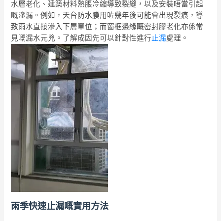
水層老化、建築材料熱脹冷縮導致裂縫，以及安裝唔當引起
嘅滲漏。例如，天台防水膜用咗幾年後可能會出現裂痕，導
致雨水直接滲入下層單位；而窗框邊緣嘅密封膠老化亦係常
見嘅漏水元兇。了解成因先可以針對性進行
止漏
處理。
雨季快速止漏嘅實用方法