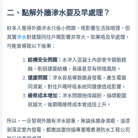
二、點解外牆滲水要及早處理？
好多人覺得外牆滲水只係小問題，唔影響生活就唔理，但
其實
滲水
對建築同住戶嘅影響非常大。如果唔及早處理，
可能會導致以下後果：
結構安全問題：
水滲入混凝土內部會令鋼筋銹
蝕，削弱建築結構，長遠甚至有倒塌風險。
健康問題：
滲水容易導致牆身發霉，產生霉菌
同濕氣，對住戶嘅呼吸系統同健康造成影響。
維修成本增加：
滲水問題拖得越耐，損壞範圍
就越大，後期嘅維修成本會成倍上升。
所以，一旦發現外牆有滲水跡象，無論係牆身濕痕、油漆
剝落定室內發霉，都應該盡快搵專業嘅香港防水工程公司