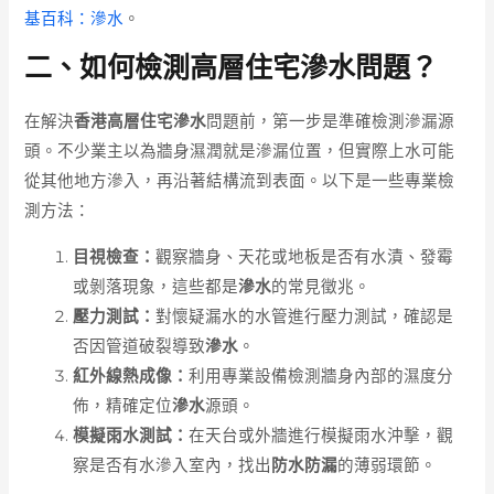
基百科：滲水
。
二、如何檢測高層住宅滲水問題？
在解決
香港高層住宅滲水
問題前，第一步是準確檢測滲漏源
頭。不少業主以為牆身濕潤就是滲漏位置，但實際上水可能
從其他地方滲入，再沿著結構流到表面。以下是一些專業檢
測方法：
目視檢查：
觀察牆身、天花或地板是否有水漬、發霉
或剝落現象，這些都是
滲水
的常見徵兆。
壓力測試：
對懷疑漏水的水管進行壓力測試，確認是
否因管道破裂導致
滲水
。
紅外線熱成像：
利用專業設備檢測牆身內部的濕度分
佈，精確定位
滲水
源頭。
模擬雨水測試：
在天台或外牆進行模擬雨水沖擊，觀
察是否有水滲入室內，找出
防水防漏
的薄弱環節。