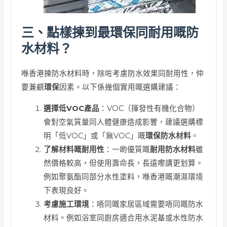
三、點樣揀到最環保同耐用嘅防
水材料？
喺香港揀防水材料時，除咗考慮防水效果同耐用性，仲
要兼顧
環保
因素。以下係幾個實用嘅選購建議：
選擇低VOC產品
：VOC（揮發性有機化合物）
會對空氣質量同人體健康造成影響，建議選購標
明「低VOC」或「無VOC」嘅
環保防水材料
。
了解材料嘅耐用性
：一啲優質嘅
耐用防水材料
雖
然價格較高，但使用壽命長，長遠嚟講更划算。
例如聚氨酯同部分水性塗料，喺香港嘅潮濕環境
下表現良好。
考慮施工環境
：唔同嘅家居區域需要唔同嘅防水
材料。例如浴室同廚房適合用水泥基或水性防水