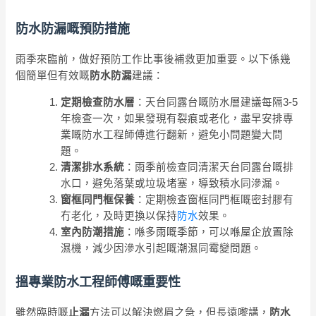
防水防漏嘅預防措施
雨季來臨前，做好預防工作比事後補救更加重要。以下係幾
個簡單但有效嘅
防水防漏
建議：
定期檢查防水層
：天台同露台嘅防水層建議每隔3-5
年檢查一次，如果發現有裂痕或老化，盡早安排專
業嘅防水工程師傅進行翻新，避免小問題變大問
題。
清潔排水系統
：雨季前檢查同清潔天台同露台嘅排
水口，避免落葉或垃圾堵塞，導致積水同滲漏。
窗框同門框保養
：定期檢查窗框同門框嘅密封膠有
冇老化，及時更換以保持
防水
效果。
室內防潮措施
：喺多雨嘅季節，可以喺屋企放置除
濕機，減少因滲水引起嘅潮濕同霉變問題。
搵專業防水工程師傅嘅重要性
雖然臨時嘅
止漏
方法可以解決燃眉之急，但長遠嚟講，
防水