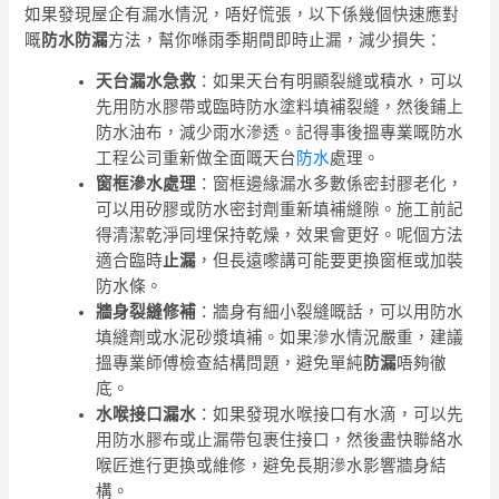
如果發現屋企有漏水情況，唔好慌張，以下係幾個快速應對
嘅
防水防漏
方法，幫你喺雨季期間即時止漏，減少損失：
天台漏水急救
：如果天台有明顯裂縫或積水，可以
先用防水膠帶或臨時防水塗料填補裂縫，然後鋪上
防水油布，減少雨水滲透。記得事後搵專業嘅防水
工程公司重新做全面嘅天台
防水
處理。
窗框滲水處理
：窗框邊緣漏水多數係密封膠老化，
可以用矽膠或防水密封劑重新填補縫隙。施工前記
得清潔乾淨同埋保持乾燥，效果會更好。呢個方法
適合臨時
止漏
，但長遠嚟講可能要更換窗框或加裝
防水條。
牆身裂縫修補
：牆身有細小裂縫嘅話，可以用防水
填縫劑或水泥砂漿填補。如果滲水情況嚴重，建議
搵專業師傅檢查結構問題，避免單純
防漏
唔夠徹
底。
水喉接口漏水
：如果發現水喉接口有水滴，可以先
用防水膠布或止漏帶包裹住接口，然後盡快聯絡水
喉匠進行更換或維修，避免長期滲水影響牆身結
構。