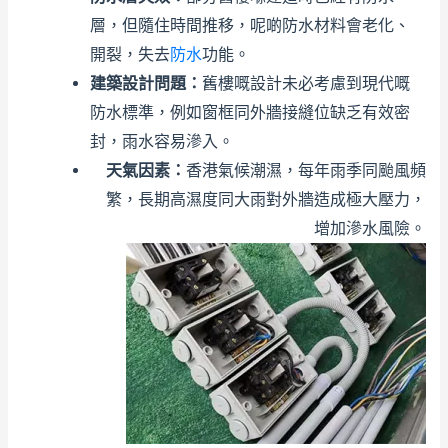
層，但隨住時間推移，呢啲防水材料會老化、
開裂，失去
防水
功能。
建築設計問題：
舊樓嘅設計未必考慮到現代嘅
防水標準，例如窗框同外牆接縫位缺乏有效密
封，雨水容易滲入。
天氣因素：
香港氣候潮濕，每年雨季同颱風頻
繁，長期高濕度同大雨對外牆造成極大壓力，
增加滲水風險。