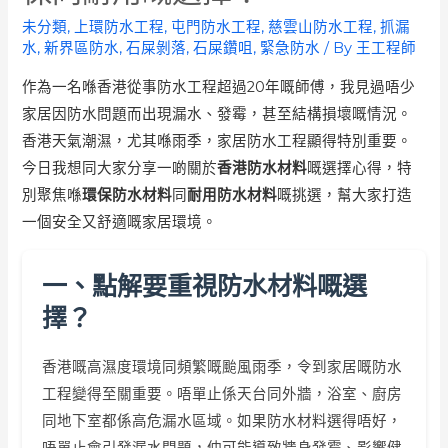
未分類
,
上環防水工程
,
屯門防水工程
,
慈雲山防水工程
,
抓漏
水
,
新界區防水
,
石屎剝落
,
石屎鑽咀
,
緊急防水
/ By
王工程師
作為一名喺香港從事防水工程超過20年嘅師傅，我見過唔少
家居因防水問題而出現漏水、發霉，甚至結構損壞嘅情況。
香港天氣潮濕，尤其喺雨季，家居防水工程顯得特別重要。
今日我想同大家分享一啲關於
香港防水材料
嘅選擇心得，特
別聚焦喺
環保防水材料
同
耐用防水材料
嘅挑選，幫大家打造
一個安全又舒適嘅家居環境。
一、點解要重視防水材料嘅選
擇？
香港嘅高濕度環境同頻繁嘅颱風雨季，令到家居嘅防水
工程變得至關重要。唔單止係天台同外牆，浴室、廚房
同地下室都係高危漏水區域。如果防水材料選得唔好，