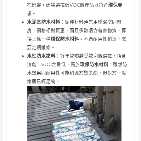
在影響，建議選擇低VOC嘅產品以符合
環保
要
求。
水泥基防水材料
：呢種材料通常用喺浴室同廚
房，價格相對實惠，而且多數唔含有害物質，算
得上係一種
環保防水材料
。不過耐用性稍遜，需
要定期維修。
水性防水塗料
：近年越嚟越受歡迎嘅選擇，唔含
溶劑，VOC含量低，屬於
環保防水材料
。雖然防
水效果同耐用性可能稍遜於聚氨酯，但對於一般
家居已經足夠。