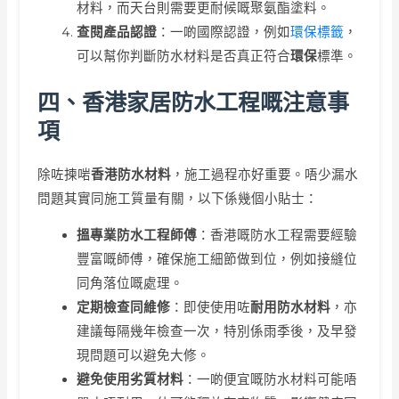
材料，而天台則需要更耐候嘅聚氨酯塗料。
查閱產品認證
：一啲國際認證，例如
環保標籤
，
可以幫你判斷防水材料是否真正符合
環保
標準。
四、香港家居防水工程嘅注意事
項
除咗揀啱
香港防水材料
，施工過程亦好重要。唔少漏水
問題其實同施工質量有關，以下係幾個小貼士：
搵專業防水工程師傅
：香港嘅防水工程需要經驗
豐富嘅師傅，確保施工細節做到位，例如接縫位
同角落位嘅處理。
定期檢查同維修
：即使使用咗
耐用防水材料
，亦
建議每隔幾年檢查一次，特別係雨季後，及早發
現問題可以避免大修。
避免使用劣質材料
：一啲便宜嘅防水材料可能唔