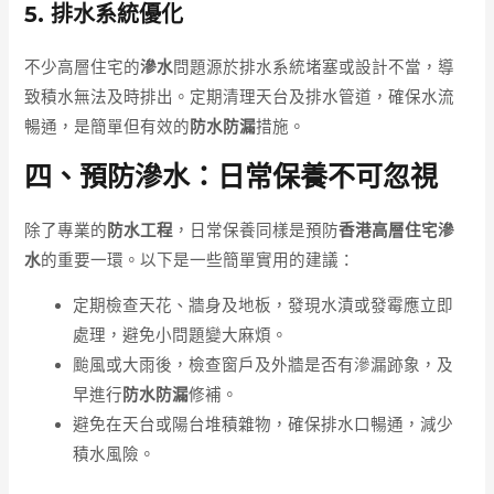
5. 排水系統優化
不少高層住宅的
滲水
問題源於排水系統堵塞或設計不當，導
致積水無法及時排出。定期清理天台及排水管道，確保水流
暢通，是簡單但有效的
防水防漏
措施。
四、預防滲水：日常保養不可忽視
除了專業的
防水工程
，日常保養同樣是預防
香港高層住宅滲
水
的重要一環。以下是一些簡單實用的建議：
定期檢查天花、牆身及地板，發現水漬或發霉應立即
處理，避免小問題變大麻煩。
颱風或大雨後，檢查窗戶及外牆是否有滲漏跡象，及
早進行
防水防漏
修補。
避免在天台或陽台堆積雜物，確保排水口暢通，減少
積水風險。