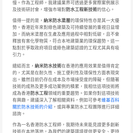
慢。作為工程師，我建議業界可透過更多實際案例展示
及技術研討會，增強市場對
防水工程新技術
的信心。
值得一提的是，
納米防水塗層
的環保特性亦是其一大優
勢。香港近年來對綠色建築及可持續發展的重視日益增
加，而納米塗層在生產及應用過程中相對低碳，且不會
釋放有害化學物質，符合本地建築業的環保趨勢。這一
點對於爭取政府項目或綠色建築認證的工程尤其具有吸
引力。
總結而言，
納米防水技術
在香港的應用效果是值得肯定
的，尤其是在耐久性、施工便利性及環保性方面表現突
出。雖然目前仍存在成本及市場接受度的障礙，但隨著
技術的成熟及更多成功案例的積累，我相信這項技術將
成為香港
防水工程
領域的重要趨勢。如果你對這項技術
有興趣，建議深入了解相關資料，例如可參考
維基百科
關於防水技術的介紹
，或與專業防水工程團隊進行詳細
諮詢。
作為一名香港防水工程師，我期待未來能見證更多創新
技術在本地落地，為我們的建築環境提供更安全、更持