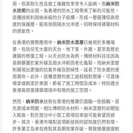
用，但其耐久性及施工複雜性常常令人詬病。而
納米防
水技術
的出現，為香港的防水工程帶來了新的可能性。
這種技術利用納米級的分子結構，形成一層極薄但高密
度的保護層，能有效阻隔水分滲透，同時保持建築材料
的透氣性。
在香港的實際應用中，
納米防水塗層
已被用於多種場
景，包括住宅大廈的天台、地下室、外牆，甚至是歷史
建築的修復工程。以天台防水為例，傳統材料往往因為
長期暴露於紫外線及雨水沖刷而老化龜裂，而納米塗層
則展現出更強的抗紫外線及耐候性，延長了防水層的使
用壽命。此外，這種塗層的施工過程相對簡單，可直接
噴塗或刷塗於表面，節省了施工時間及成本，特別適合
香港高密度建築環境中有限的施工空間。
然而，
納米防水
技術在香港的推廣仍面臨一些挑戰。首
先是成本問題，相比傳統防水材料，納米塗層的初期投
入較高，對於部分中小型工程項目來說可能會望而卻
步。其次，香港市場對這項新技術的認知度仍然有限，
許多業主及承包商對其長期效果存疑，導致推廣速度較