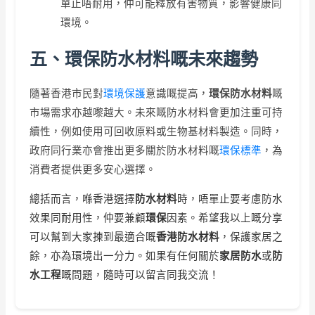
單止唔耐用，仲可能釋放有害物質，影響健康同
環境。
五、環保防水材料嘅未來趨勢
隨著香港市民對
環境保護
意識嘅提高，
環保防水材料
嘅
市場需求亦越嚟越大。未來嘅防水材料會更加注重可持
續性，例如使用可回收原料或生物基材料製造。同時，
政府同行業亦會推出更多關於防水材料嘅
環保標準
，為
消費者提供更多安心選擇。
總括而言，喺香港選擇
防水材料
時，唔單止要考慮防水
效果同耐用性，仲要兼顧
環保
因素。希望我以上嘅分享
可以幫到大家揀到最適合嘅
香港防水材料
，保護家居之
餘，亦為環境出一分力。如果有任何關於
家居防水
或
防
水工程
嘅問題，隨時可以留言同我交流！