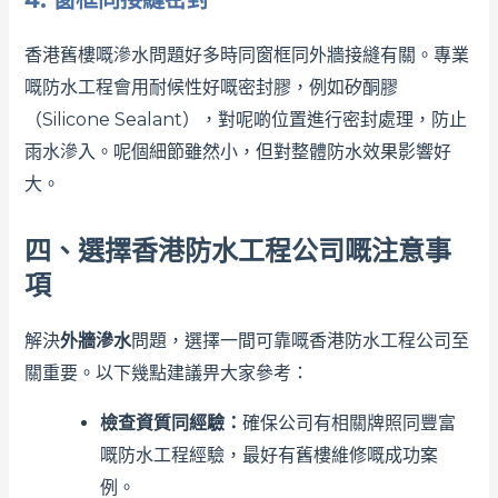
4. 窗框同接縫密封
香港舊樓嘅滲水問題好多時同窗框同外牆接縫有關。專業
嘅防水工程會用耐候性好嘅密封膠，例如矽酮膠
（Silicone Sealant），對呢啲位置進行密封處理，防止
雨水滲入。呢個細節雖然小，但對整體防水效果影響好
大。
四、選擇香港防水工程公司嘅注意事
項
解決
外牆滲水
問題，選擇一間可靠嘅香港防水工程公司至
關重要。以下幾點建議畀大家參考：
檢查資質同經驗：
確保公司有相關牌照同豐富
嘅防水工程經驗，最好有舊樓維修嘅成功案
例。