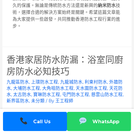
久的保護。無論是傳統防水方法還是新興的
納米防水
技
術，選擇合適的解決方案始終是關鍵。希望這篇文章能
為大家提供一些啟發，共同推動香港防水工程行業的進
步。
香港家居防水防漏：浴室同廚
房防水必知技巧
九龍區防水
,
上環防水工程
,
九龍城防水
,
利東村防水
,
外牆防
水
,
大埔防水工程
,
大角咀防水工程
,
天水圍防水工程
,
天花防
水
,
太古防水
,
寶琳防水工程
,
屯門防水工程
,
慈雲山防水工程
,
新界區防水
,
未分類
/ By
王工程師
作為一名在香港從事防水工程超過二十年的資深工程
Call Us
WhatsApp
師，我深知
防水防漏
對家居環境的重要性。尤其在香港
這種潮濕多雨的氣候下，浴室同廚房作為家中最易出現