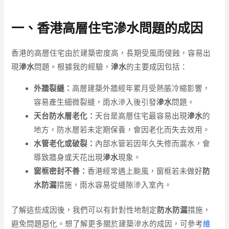
一、香港高層住宅滲水問題的成因
香港的高層住宅由於建築密度高，長期受風雨侵蝕，容易出
現
滲水
問題。根據我的經驗，
滲水
的主要成因包括：
外牆裂縫：
高層建築外牆經年累月受熱脹冷縮影響，
容易產生細微裂縫，雨水滲入後引發
滲水
問題。
天台防水層老化：
天台是高層住宅最容易出現
滲水
的
地方，防水層若未定期保養，會因老化而失去效用。
水管老化或破裂：
內部水管若因年久失修而漏水，會
導致牆身或天花出現
滲水
現象。
窗框密封不善：
香港經常遇上颱風，窗框若未做好
防
水防漏
措施，雨水容易從縫隙滲入室內。
了解這些成因後，我們可以有針對性地制定
防水防漏
措施，
避免問題惡化。想了解更多關於建築滲水的成因，可參考
維