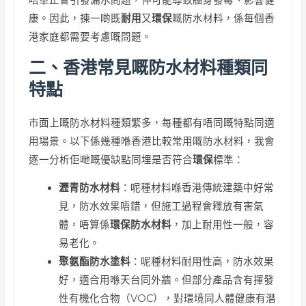
唔單止會引發漏水問題，仲可能導致牆身發霉、影響健
康。因此，揀一啲既
耐用
又
環保
嘅防水材料，係每個香
港家庭都需要考慮嘅問題。
二、香港常見嘅防水材料種類同
特點
市面上嘅防水材料種類繁多，每種都有唔同嘅特點同適
用場景。以下係幾種喺香港比較常用嘅防水材料，我會
逐一分析佢哋嘅優缺點同埋是否符合
環保
標準：
瀝青防水材料
：呢種材料喺香港傳統建築中好常
見，防水效果唔錯，但施工過程會釋放有害氣
體，唔算係
環保防水材料
，加上耐用性一般，容
易老化。
聚氨酯防水塗料
：呢種材料耐用性高，防水效果
好，適合用喺天台同外牆。但部分產品含有揮發
性有機化合物（VOC），對環境同人體健康有潛