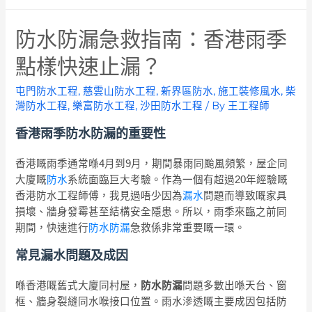
防水防漏急救指南：香港雨季
點樣快速止漏？
屯門防水工程
,
慈雲山防水工程
,
新界區防水
,
施工裝修風水
,
柴
灣防水工程
,
樂富防水工程
,
沙田防水工程
/ By
王工程師
香港雨季防水防漏的重要性
香港嘅雨季通常喺4月到9月，期間暴雨同颱風頻繁，屋企同
大廈嘅
防水
系統面臨巨大考驗。作為一個有超過20年經驗嘅
香港防水工程師傅，我見過唔少因為
漏水
問題而導致嘅家具
損壞、牆身發霉甚至結構安全隱患。所以，雨季來臨之前同
期間，快速進行
防水防漏
急救係非常重要嘅一環。
常見漏水問題及成因
喺香港嘅舊式大廈同村屋，
防水防漏
問題多數出喺天台、窗
框、牆身裂縫同水喉接口位置。雨水滲透嘅主要成因包括防