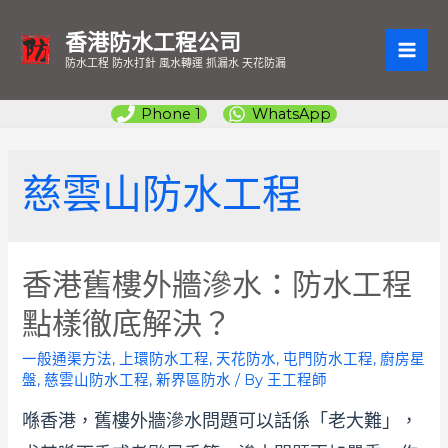
香港防水工程公司
MAI
防水工程 防水打針 風水轉運 抓漏水 天花防漏
ME
Phone 1
WhatsApp
慈雲山防水工程
香港舊樓外牆滲水：防水工程
點樣徹底解決？
一般通渠方法
,
上環防水工程
,
天花防水
,
屯門防水工程
,
廚房星
盤
,
慈雲山防水工程
,
新界區防水
/ By
王工程師
喺香港，舊樓外牆滲水問題可以話係「老大難」，