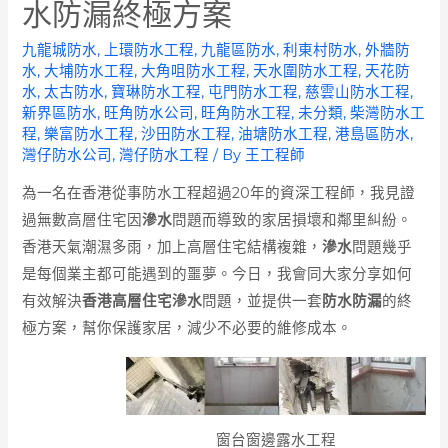
水防漏終極方案
九龍城防水
,
上環防水工程
,
九龍區防水
,
利東村防水
,
外牆防
水
,
大埔防水工程
,
大角咀防水工程
,
天水圍防水工程
,
天花防
水
,
太古防水
,
寶琳防水工程
,
屯門防水工程
,
慈雲山防水工程
,
新界區防水
,
旺角防水公司
,
旺角防水工程
,
未分類
,
柴灣防水工
程
,
樂富防水工程
,
沙田防水工程
,
油塘防水工程
,
港島區防水
,
灣仔防水公司
,
灣仔防水工程
/ By
王工程師
為一名在香港從事防水工程超過20年的資深工程師，我見證
過無數高層住宅因
滲水
問題而導致的家居損壞和鄰里糾紛。
香港天氣潮濕多雨，加上高層住宅結構複雜，
滲水
問題幾乎
是每個業主都可能遇到的噩夢。今日，我會同大家分享如何
有效解決
香港高層住宅滲水
問題，並提供一套
防水防漏
的終
極方案，幫你保護家居，減少不必要的維修成本。
窗台窗邊露水工程