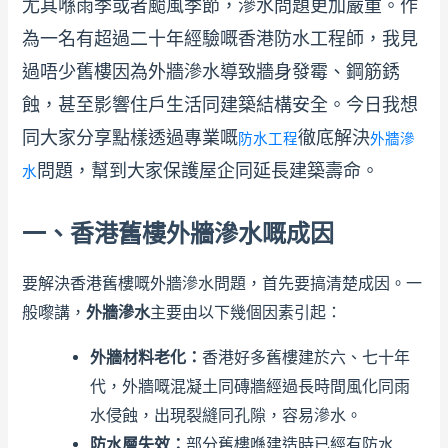
尤其喺雨季或者颱風季節，滲水問題更加嚴重。作
為一名有超過二十年經驗嘅香港防水工程師，我見
過唔少舊樓因為外牆滲水導致牆身發霉、鋼筋銹
蝕，甚至影響住戶生活同建築結構安全。今日我想
同大家分享點樣透過專業嘅
徹底解決
防水工程
外牆滲
問題，幫到大家保護屋企同延長建築壽命。
水
一、香港舊樓外牆滲水嘅成因
要解決香港舊樓嘅外牆滲水問題，首先要搞清楚成因。一
般嚟講，
外牆滲水
主要由以下幾個因素引起：
外牆材料老化：
香港好多舊樓建於六、七十年
代，外牆嘅混凝土同磚牆經過長時間風化同雨
水侵蝕，出現裂縫同孔隙，容易滲水。
防水層失效：
部分舊樓喺建造時已經有防水