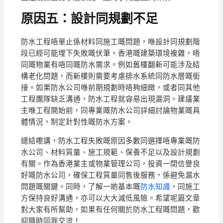
原因五：設計同規劃不足
防水工程唔單止係材料同施工嘅問題，喺設計同規劃階
段已經可能埋下失敗嘅伏筆。香港嘅建築環境複雜，唔
同嘅物業有唔同嘅防水需求。例如舊樓翻新可能涉及結
構老化問題，而新樓則需要考慮排水系統同防水層嘅銜
接。如果防水公司喺前期規劃時唔夠細緻，或者同其他
工程團隊缺乏溝通，防水工程就容易出現漏洞。建議業
主喺工程開始前，同專業嘅防水公司詳細討論物業嘅具
體情況，制定針對性嘅防水方案。
總結嚟講，防水工程失敗嘅原因多數同選擇唔專業嘅防
水公司、材料質量、施工規範、保養不足以及設計規劃
有關。作為香港業主或物業管理公司，投資一間信譽良
好嘅防水公司，確保工程質量同售後服務，係避免漏水
問題嘅關鍵。同時，了解一啲基本嘅
防水知識
，同施工
方保持良好溝通，亦可以大大減低風險。希望呢篇文章
對大家有所幫助，如果有任何關於防水工程嘅問題，歡
迎隨時同我交流！