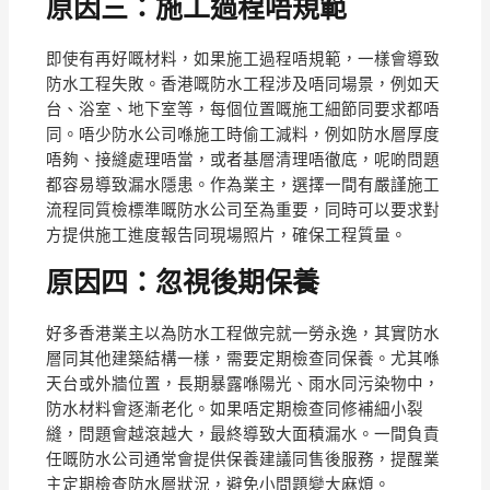
原因三：施工過程唔規範
即使有再好嘅材料，如果施工過程唔規範，一樣會導致
防水工程失敗。香港嘅防水工程涉及唔同場景，例如天
台、浴室、地下室等，每個位置嘅施工細節同要求都唔
同。唔少防水公司喺施工時偷工減料，例如防水層厚度
唔夠、接縫處理唔當，或者基層清理唔徹底，呢啲問題
都容易導致漏水隱患。作為業主，選擇一間有嚴謹施工
流程同質檢標準嘅防水公司至為重要，同時可以要求對
方提供施工進度報告同現場照片，確保工程質量。
原因四：忽視後期保養
好多香港業主以為防水工程做完就一勞永逸，其實防水
層同其他建築結構一樣，需要定期檢查同保養。尤其喺
天台或外牆位置，長期暴露喺陽光、雨水同污染物中，
防水材料會逐漸老化。如果唔定期檢查同修補細小裂
縫，問題會越滾越大，最終導致大面積漏水。一間負責
任嘅防水公司通常會提供保養建議同售後服務，提醒業
主定期檢查防水層狀況，避免小問題變大麻煩。