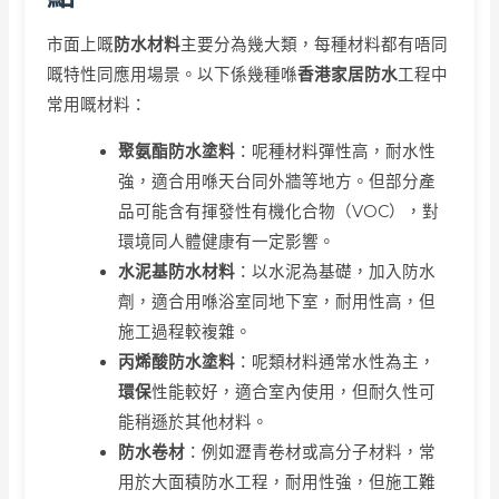
市面上嘅
防水材料
主要分為幾大類，每種材料都有唔同
嘅特性同應用場景。以下係幾種喺
香港家居防水
工程中
常用嘅材料：
聚氨酯防水塗料
：呢種材料彈性高，耐水性
強，適合用喺天台同外牆等地方。但部分產
品可能含有揮發性有機化合物（VOC），對
環境同人體健康有一定影響。
水泥基防水材料
：以水泥為基礎，加入防水
劑，適合用喺浴室同地下室，耐用性高，但
施工過程較複雜。
丙烯酸防水塗料
：呢類材料通常水性為主，
環保
性能較好，適合室內使用，但耐久性可
能稍遜於其他材料。
防水卷材
：例如瀝青卷材或高分子材料，常
用於大面積防水工程，耐用性強，但施工難