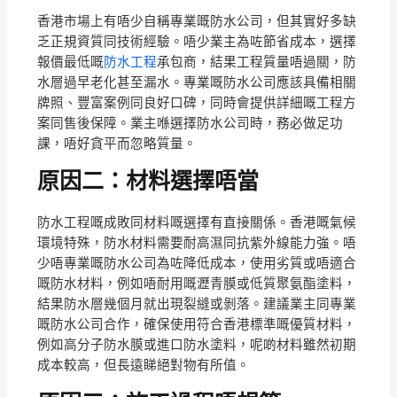
香港市場上有唔少自稱專業嘅防水公司，但其實好多缺
乏正規資質同技術經驗。唔少業主為咗節省成本，選擇
報價最低嘅
防水工程
承包商，結果工程質量唔過關，防
水層過早老化甚至漏水。專業嘅防水公司應該具備相關
牌照、豐富案例同良好口碑，同時會提供詳細嘅工程方
案同售後保障。業主喺選擇防水公司時，務必做足功
課，唔好貪平而忽略質量。
原因二：材料選擇唔當
防水工程嘅成敗同材料嘅選擇有直接關係。香港嘅氣候
環境特殊，防水材料需要耐高濕同抗紫外線能力強。唔
少唔專業嘅防水公司為咗降低成本，使用劣質或唔適合
嘅防水材料，例如唔耐用嘅瀝青膜或低質聚氨酯塗料，
結果防水層幾個月就出現裂縫或剝落。建議業主同專業
嘅防水公司合作，確保使用符合香港標準嘅優質材料，
例如高分子防水膜或進口防水塗料，呢啲材料雖然初期
成本較高，但長遠睇絕對物有所值。