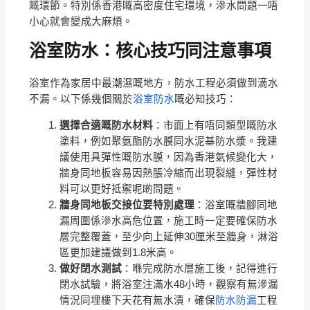
嘅環節。特別係香港嘅高密度住宅環境，滲水問題一唔
小心就會變成大麻煩。
浴室防水：核心技巧同注意事項
浴室作為家居中最潮濕嘅地方，防水工程必須做到滴水
不漏。以下係幾個關於
浴室防水
嘅必知技巧：
選擇合適嘅防水材料
：市面上有唔同類型嘅防水
塗料，例如聚氨酯防水膜同水泥基防水漿。我建
議使用具彈性嘅防水膜，因為香港氣候變化大，
牆身同地板容易因熱脹冷縮而出現裂縫，彈性材
料可以更好抵禦呢啲問題。
牆身同地板交接位要特別處理
：浴室嘅牆腳同地
漏周圍係滲水高危位置，施工時一定要確保防水
層完整覆蓋，至少向上延伸30厘米至牆身，淋浴
區更加建議做到1.8米高。
做好閉水測試
：喺完成防水層施工後，記得進行
閉水試驗，將浴室注滿水48小時，觀察有無滲漏
情況同埋樓下天花有無水漬，確保
防水防漏
工程