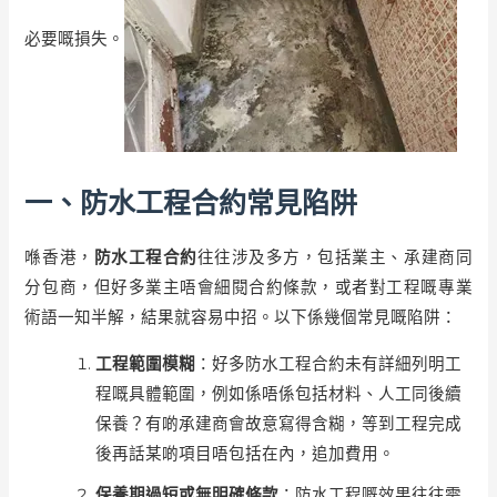
必要嘅損失。
一、防水工程合約常見陷阱
喺香港，
防水工程合約
往往涉及多方，包括業主、承建商同
分包商，但好多業主唔會細閱合約條款，或者對工程嘅專業
術語一知半解，結果就容易中招。以下係幾個常見嘅陷阱：
工程範圍模糊
：好多防水工程合約未有詳細列明工
程嘅具體範圍，例如係唔係包括材料、人工同後續
保養？有啲承建商會故意寫得含糊，等到工程完成
後再話某啲項目唔包括在內，追加費用。
保養期過短或無明確條款
：防水工程嘅效果往往需