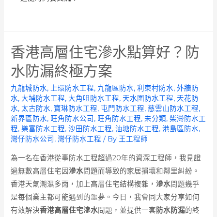
香港高層住宅滲水點算好？防
水防漏終極方案
九龍城防水
,
上環防水工程
,
九龍區防水
,
利東村防水
,
外牆防
水
,
大埔防水工程
,
大角咀防水工程
,
天水圍防水工程
,
天花防
水
,
太古防水
,
寶琳防水工程
,
屯門防水工程
,
慈雲山防水工程
,
新界區防水
,
旺角防水公司
,
旺角防水工程
,
未分類
,
柴灣防水工
程
,
樂富防水工程
,
沙田防水工程
,
油塘防水工程
,
港島區防水
,
灣仔防水公司
,
灣仔防水工程
/ By
王工程師
為一名在香港從事防水工程超過20年的資深工程師，我見證
過無數高層住宅因
滲水
問題而導致的家居損壞和鄰里糾紛。
香港天氣潮濕多雨，加上高層住宅結構複雜，
滲水
問題幾乎
是每個業主都可能遇到的噩夢。今日，我會同大家分享如何
有效解決
香港高層住宅滲水
問題，並提供一套
防水防漏
的終