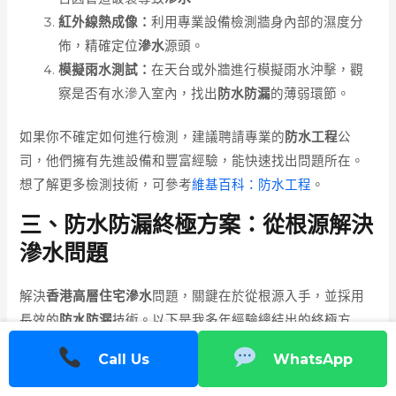
紅外線熱成像：
利用專業設備檢測牆身內部的濕度分
佈，精確定位
滲水
源頭。
模擬雨水測試：
在天台或外牆進行模擬雨水沖擊，觀
察是否有水滲入室內，找出
防水防漏
的薄弱環節。
如果你不確定如何進行檢測，建議聘請專業的
防水工程
公
司，他們擁有先進設備和豐富經驗，能快速找出問題所在。
想了解更多檢測技術，可參考
維基百科：防水工程
。
三、防水防漏終極方案：從根源解決
滲水問題
解決
香港高層住宅滲水
問題，關鍵在於從根源入手，並採用
長效的
防水防漏
技術。以下是我多年經驗總結出的終極方
案：
Call Us
WhatsApp
1. 天台防水層翻新