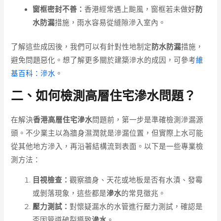
窗框密封不善：
香港經常遇上颱風，窗框若未做好
防
水防漏
措施，雨水容易從縫隙滲入室內。
了解這些成因後，我們可以有針對性地制定
防水防漏
措施，
避免問題惡化。想了解更多關於建築滲水的成因，可參考
維
基百科：滲水
。
二、如何檢測高層住宅滲水問題？
在解決
香港高層住宅滲水
問題前，第一步是準確檢測滲漏源
頭。不少業主以為牆身濕潤就是滲漏位置，但實際上水可能
從其他地方滲入，再沿著結構流到表面。以下是一些專業檢
測方法：
目視檢查：
觀察牆身、天花或地板是否有水漬、發霉
或剝落現象，這些都是
滲水
的常見徵兆。
壓力測試：
對懷疑漏水的水管進行壓力測試，確認是
否因管道破裂導致
滲水
。