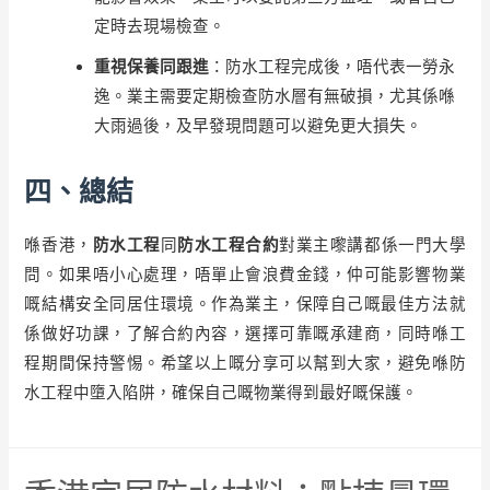
定時去現場檢查。
重視保養同跟進
：防水工程完成後，唔代表一勞永
逸。業主需要定期檢查防水層有無破損，尤其係喺
大雨過後，及早發現問題可以避免更大損失。
四、總結
喺香港，
防水工程
同
防水工程合約
對業主嚟講都係一門大學
問。如果唔小心處理，唔單止會浪費金錢，仲可能影響物業
嘅結構安全同居住環境。作為業主，保障自己嘅最佳方法就
係做好功課，了解合約內容，選擇可靠嘅承建商，同時喺工
程期間保持警惕。希望以上嘅分享可以幫到大家，避免喺防
水工程中墮入陷阱，確保自己嘅物業得到最好嘅保護。