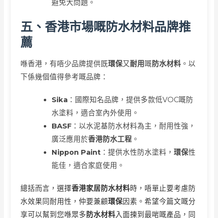
避免大問題。
五、香港市場嘅防水材料品牌推
薦
喺香港，有唔少品牌提供既
環保
又
耐用
嘅
防水材料
。以
下係幾個值得參考嘅品牌：
Sika
：國際知名品牌，提供多款低VOC嘅防
水塗料，適合室內外使用。
BASF
：以水泥基防水材料為主，耐用性強，
廣泛應用於
香港防水工程
。
Nippon Paint
：提供水性防水塗料，
環保
性
能佳，適合家庭使用。
總括而言，選擇
香港家居防水材料
時，唔單止要考慮防
水效果同耐用性，仲要兼顧
環保
因素。希望今篇文嘅分
享可以幫到您喺眾多
防水材料
入面揀到最啱嘅產品，同