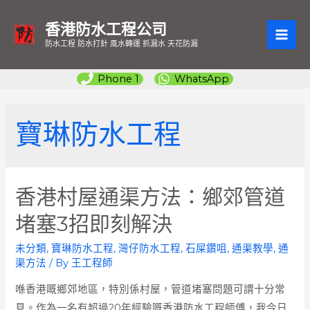
香港防水工程公司
MAI
防水工程 防水打針 風水轉運 抓漏水 天花防漏
ME
Phone 1
WhatsApp
寶琳防水工程
香港村屋通渠方法：鄉郊管道
堵塞3招即刻解決
未分類
,
寶琳防水工程
,
灣仔防水工程
,
石屎鑽咀
,
通渠教學
,
通
渠方法
/ By
王工程師
喺香港嘅鄉郊地區，特別係村屋，管道堵塞問題可謂十分常
見。作為一名有超過20年經驗嘅香港防水工程師傅，我今日