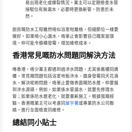
易出現老化或爆裂情況。業主可以定期檢查水管
接駁位有無漏水，必要時更換新管，防患於未
然。
廚房嘅防水工程雖然唔似浴室咁嚴格，但細節位一樣要
做好。如果唔小心漏水，唔單止會影響自己嘅家居環
境，仲可能令櫥櫃發霉，增加維修成本。
香港常見嘅防水問題同解決方法
喺香港，唔少業主都遇到過滲水問題，尤其係舊樓同唐
樓。常見嘅問題包括浴室地板滲水、牆身發霉同天花滴
水。解決呢啲問題，唔單止要做表面嘅防水層，仲要揾
到滲水源頭。例如，如果係水管漏水，就要先修理水
管；如果係防水層老化，就要重新施工。根據我嘅經
驗，香港嘅業主可以考慮同
屋宇署
或專業防水公司聯
絡，進行全面檢查同維修。
總結同小貼士