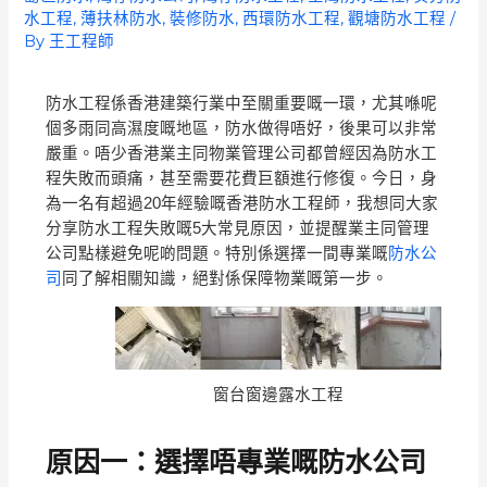
水工程
,
薄扶林防水
,
裝修防水
,
西環防水工程
,
觀塘防水工程
/
By
王工程師
防水工程係香港建築行業中至關重要嘅一環，尤其喺呢
個多雨同高濕度嘅地區，防水做得唔好，後果可以非常
嚴重。唔少香港業主同物業管理公司都曾經因為防水工
程失敗而頭痛，甚至需要花費巨額進行修復。今日，身
為一名有超過20年經驗嘅香港防水工程師，我想同大家
分享防水工程失敗嘅5大常見原因，並提醒業主同管理
公司點樣避免呢啲問題。特別係選擇一間專業嘅
防水公
司
同了解相關知識，絕對係保障物業嘅第一步。
窗台窗邊露水工程
原因一：選擇唔專業嘅防水公司