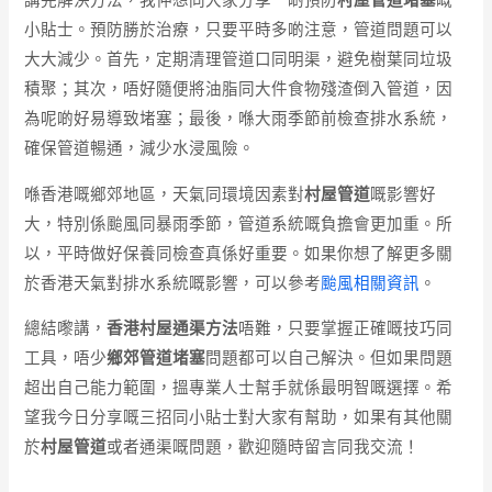
講完解決方法，我仲想同大家分享一啲預防
村屋管道堵塞
嘅
小貼士。預防勝於治療，只要平時多啲注意，管道問題可以
大大減少。首先，定期清理管道口同明渠，避免樹葉同垃圾
積聚；其次，唔好隨便將油脂同大件食物殘渣倒入管道，因
為呢啲好易導致堵塞；最後，喺大雨季節前檢查排水系統，
確保管道暢通，減少水浸風險。
喺香港嘅鄉郊地區，天氣同環境因素對
村屋管道
嘅影響好
大，特別係颱風同暴雨季節，管道系統嘅負擔會更加重。所
以，平時做好保養同檢查真係好重要。如果你想了解更多關
於香港天氣對排水系統嘅影響，可以參考
颱風相關資訊
。
總結嚟講，
香港村屋通渠方法
唔難，只要掌握正確嘅技巧同
工具，唔少
鄉郊管道堵塞
問題都可以自己解決。但如果問題
超出自己能力範圍，搵專業人士幫手就係最明智嘅選擇。希
望我今日分享嘅三招同小貼士對大家有幫助，如果有其他關
於
村屋管道
或者通渠嘅問題，歡迎隨時留言同我交流！