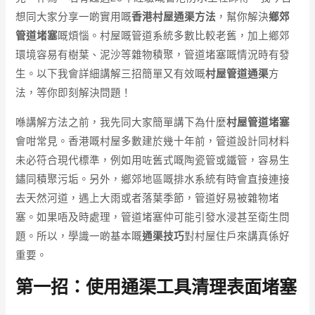
想同大家分享一啲實用嘅
香港村屋通渠方法
，幫你解決
鄉郊
管道堵塞
嘅煩惱。村屋嘅管道系統多數比較老舊，加上鄉郊
環境容易有樹葉、泥沙等雜物積聚，管道堵塞嘅情況時有發
生。以下我會詳細講解三招簡單又有效嘅
村屋管道通渠
方
法，等你即刻解決問題！
喺講解方法之前，我先同大家簡單講下為什麼
村屋管道堵塞
會咁常見。香港嘅村屋多數建於幾十年前，管道設計同材料
未必符合現代標準，例如用咗舊式嘅陶瓷管或鐵管，容易生
鏽同積聚污垢。另外，鄉郊地區嘅排水系統有時會直接連接
去天然河道，遇上大雨或者落葉季節，管道好易被雜物堵
塞。如果唔及時處理，管道堵塞仲可能引發水浸甚至衛生問
題。所以，學識一啲基本嘅
通渠技巧
對村屋住戶來講真係好
重要。
第一招：使用通渠工具清理表面堵塞