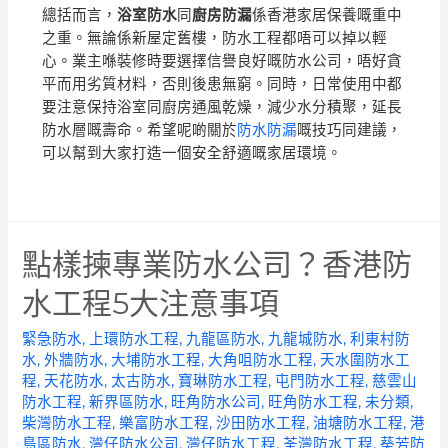
總括而言，
浴室防水
同
廚房防漏
係香港家居保養嘅重中
之重。無論係新屋定舊樓，防水工程都唔可以掉以輕
心。業主喺裝修時要選擇信譽良好嘅防水公司，唔好貪
平而用劣質材料，否則後患無窮。同時，日常使用中都
要注意保持浴室同廚房通風乾燥，減少水分積聚，延長
防水層嘅壽命。希望呢啲關於
防水防漏
嘅技巧同建議，
可以幫到大家打造一個安全舒適嘅家居環境。
點樣揀專業防水公司？香港防
水工程5大注意事項
緊急防水
,
上環防水工程
,
九龍區防水
,
九龍城防水
,
利東村防
水
,
外牆防水
,
大埔防水工程
,
大角咀防水工程
,
天水圍防水工
程
,
天花防水
,
太古防水
,
寶琳防水工程
,
屯門防水工程
,
慈雲山
防水工程
,
新界區防水
,
旺角防水公司
,
旺角防水工程
,
未分類
,
柴灣防水工程
,
樂富防水工程
,
沙田防水工程
,
油塘防水工程
,
港
島區防水
,
灣仔防水公司
,
灣仔防水工程
,
荃灣防水工程
,
葵芳防