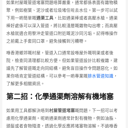
如果村屋嘅管道堵塞問題唔算嚴重，通常都係表面有雜物積
聚，例如樹葉、泥沙或者垃圾堵住咗去水位。第一步可以試
下用一啲簡單嘅
通渠工具
，比如通渠棒或者高壓水槍。通渠
棒好處係可以深入管道，將比較淺層嘅雜物勾出嚟；而高壓
水槍就適合用黎沖走管道口附近嘅泥沙同污垢。記得喺操作
之前戴上手套同口罩，避免接觸到污糟嘢。
喺香港鄉郊嘅村屋，管道入口通常設喺屋外嘅明渠或者後
院，檢查同清理都比較方便。但如果管道設計比較複雜，建
議先了解管道嘅走向同結構，避免盲目操作令問題惡化。如
果你唔肯定管道結構，可以參考一啲專業嘅
排水管道知識
，
了解更多相關資訊。
第二招：化學通渠劑溶解有機堵塞
如果用工具都解決唔到
村屋管道堵塞
嘅問題，下一招可以考
慮用化學通渠劑。呢啲通渠劑通常針對有機物，例如油脂、
頭髮或者食物殘渣，透過化學反應將堵塞物溶解。不過喺香