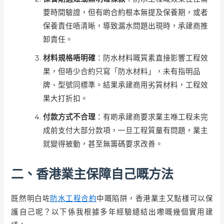
要時間驗證，但有啲合約根本無提及保養期，或者
保養責任唔清晰，導致漏水問題出現時，承建商推
卸責任。
材料規格唔明確
：防水材料嘅質素直接影響工程效
果，但唔少合約只寫「防水材料」，未有指明品
牌、型號同標準。結果承建商用劣質材料，工程效
果大打折扣。
付款方式不合理
：有啲承建商要求業主喺工程未完
成前支付大部分款項，一旦工程質量有問題，業主
就變得被動，甚至無籌碼要求改善。
二、香港業主保障自己嘅方法
既然明白咗
防水工程合約
中嘅陷阱，香港業主又點樣可以保
護自己呢？以下係我根據多年經驗總結出嚟嘅幾個實用建