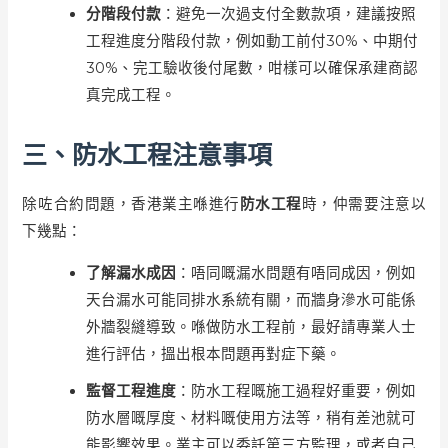
分階段付款
：避免一次過支付全數款項，建議按照
工程進度分階段付款，例如動工前付30%、中期付
30%、完工驗收後付尾數，咁樣可以確保承建商認
真完成工程。
三、防水工程注意事項
除咗合約問題，香港業主喺進行
防水工程
時，仲需要注意以
下幾點：
了解漏水成因
：唔同嘅漏水問題有唔同成因，例如
天台漏水可能同排水系統有關，而牆身滲水可能係
外牆裂縫導致。喺做防水工程前，最好請專業人士
進行評估，搵出根本問題再對症下藥。
監督工程進度
：防水工程嘅施工過程好重要，例如
防水層嘅厚度、材料嘅使用方法等，稍有差池就可
能影響效果。業主可以委託第三方監理，或者自己