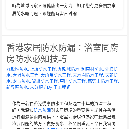
時為地球同家人嘅健康出一分力。如果您有更多關於
家
居防水
嘅問題，歡迎隨時留言討論！
香港家居防水防漏：浴室同廚
房防水必知技巧
九龍區防水
,
上環防水工程
,
九龍城防水
,
利東村防水
,
外牆防
水
,
大埔防水工程
,
大角咀防水工程
,
天水圍防水工程
,
天花防
水
,
太古防水
,
寶琳防水工程
,
屯門防水工程
,
慈雲山防水工程
,
新界區防水
,
未分類
/ By
王工程師
作為一名在香港從事防水工程超過二十年的資深工程
師，我深知
防水防漏
對家居環境的重要性。尤其在香港
這種潮濕多雨的氣候下，浴室同廚房作為家中最易出現
滲漏問題的地方，做好防水工程至關重要。今日我會同