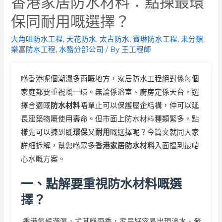
香港家居防水材料：點揀最環
保同耐用嘅選擇？
大角咀防水工程
,
天花防水
,
太古防水
,
寶琳防水工程
,
未分類
,
樂富防水工程
,
水務分部公司
/ By
王工程師
喺香港呢個潮濕多雨嘅地方，家居防水工程絕對係每個
家庭都要重視嘅一環。無論係浴室、廚房定係天台，選
擇合適嘅
防水材料
唔單止可以保護屋企結構，仲可以延
長建築物嘅使用壽命。但市面上防水材料種類繁多，點
樣先可以揀到既
環保
又
耐用
嘅選擇呢？今篇文就同大家
詳細拆解，幫您喺眾多
香港家居防水材料
入面搵到最啱
心水嘅方案。
一、點解要重視防水材料嘅選
擇？
香港氣候潮濕，尤其喺雨季，家居好容易出現滲水、發