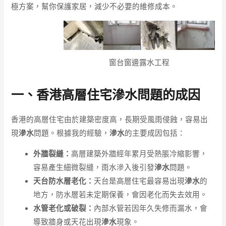
極方案，幫你保護家居，減少不必要的維修成本。
窗台窗邊露水工程
一、香港高層住宅滲水問題的成因
香港的高層住宅由於建築密度高，長期受風雨侵蝕，容易出
現
滲水
問題。根據我的經驗，
滲水
的主要成因包括：
外牆裂縫：
高層建築外牆經年累月受熱脹冷縮影響，
容易產生細微裂縫，雨水滲入後引發
滲水
問題。
天台防水層老化：
天台是高層住宅最容易出現
滲水
的
地方，防水層若未定期保養，會因老化而失去效用。
水管老化或破裂：
內部水管若因年久失修而漏水，會
導致牆身或天花出現
滲水
現象。