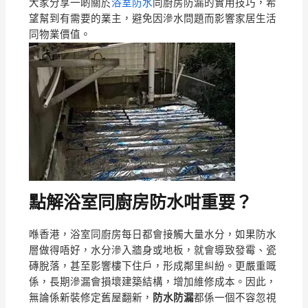
大家分享一啲關於
浴室防水
同廚房防漏的實用技巧，希
望幫到有需要的業主，避免因滲水問題而影響家居生活
同物業價值。
點解浴室同廚房防水咁重要？
喺香港，浴室同廚房每日都會接觸大量水分，如果防水
層做得唔好，水分滲入牆身或地板，就會導致發霉、瓷
磚脫落，甚至影響樓下住戶，形成鄰里糾紛。更嚴重嘅
係，長期滲漏會損壞建築結構，增加維修成本。因此，
無論係新裝修定舊屋翻新，
防水防漏
都係一個不容忽視