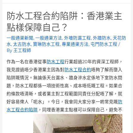
防水工程合約陷阱：香港業主
點樣保障自己？
一般通渠新聞
,
一般通渠方法
,
外墻防漏工程
,
外牆防水
,
天花防
水
,
太古防水
,
寶琳防水工程
,
專業通渠方法
,
屯門防水工程
/
By
王工程師
作為一名在香港從事
防水工程
行業超過20年的資深工程師，
我見證過唔少香港業主因為對
防水工程合約
唔夠了解而墮入
陷阱嘅情況。無論係天台漏水、牆身滲水定係地下室防水問
題，防水工程都係一項技術性高、成本唔低嘅工程。如果合
約條款唔清晰，或者業主對工程範圍同責任分配唔了解，就
好容易俾人「呃水」。今日，我會同大家分享一啲常見嘅
防
水工程合約陷阱
，同埋香港業主點樣可以保障自己，避免不