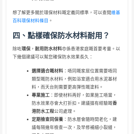
想了解更多關於環保材料嘅定義同標準，可以查閱
維基
百科環保材料條目
。
四、點樣確保防水材料耐用？
除咗
環保
，
耐用防水材料
亦係香港家庭嘅首要考量。以
下幾個建議可以幫您確保防水效果長久：
選擇適合嘅材料
：唔同嘅家居位置需要唔同
類型嘅防水材料，例如浴室適合用水泥基材
料，而天台則需要更高彈性嘅塗料。
專業施工
：即使材料再好，如果施工唔當，
防水效果亦會大打折扣。建議搵有經驗嘅
香
港防水工程
公司處理。
定期檢查同保養
：防水層會隨時間老化，建
議每隔幾年檢查一次，及早修補細小裂縫，