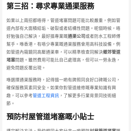
第三招：尋求專業通渠服務
如果以上兩招都唔得，管道堵塞問題可能比較嚴重，例如管
道內部有大面積結垢、破裂或者結構性問題。呢個時候，唔
好勉強自己解決，最好搵專業嘅
通渠公司
或者防水工程師傅
幫手。喺香港，有唔少專業嘅通渠服務會用高科技設備，例
如管道內窺鏡同高壓通渠車，可以精準檢查同解決
鄉郊管道
堵塞
問題。雖然費用可能比自己處理高，但可以一勞永逸，
避免問題反覆出現。
喺選擇通渠服務時，記得搵一啲有牌照同良好口碑嘅公司，
確保服務質素同安全。如果你對管道維修嘅專業知識有興
趣，可以參考
管道工程資訊
，了解更多行業背景同技術細
節。
預防村屋管道堵塞嘅小貼士