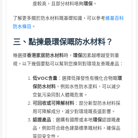
度較高，且部分材料唔夠
環保
。
了解更多關於防水材料嘅基礎知識，可以參考
維基百科
防水條目
。
三、點揀最環保嘅防水材料？
喺選擇
香港家居防水材料
時，
環保
因素越嚟越受到重
視。以下幾個要點可以幫到您揀到對環境友善嘅產品：
低VOC含量
：選擇低揮發性有機化合物嘅
環
保防水材料
，例如水性防水塗料，可以減少
空氣污染同對人體嘅危害。
可回收或可降解材料
：部分新型防水材料採
用可降解成分，減少對環境嘅長遠影響。
認證產品
：選購有國際或本地
環保
認證嘅產
品，例如符合綠色建築標準嘅材料，確保品
質同安全性。