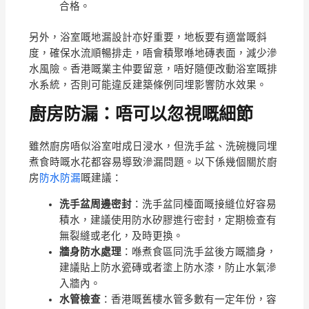
合格。
另外，浴室嘅地漏設計亦好重要，地板要有適當嘅斜
度，確保水流順暢排走，唔會積聚喺地磚表面，減少滲
水風險。香港嘅業主仲要留意，唔好隨便改動浴室嘅排
水系統，否則可能違反建築條例同埋影響防水效果。
廚房防漏：唔可以忽視嘅細節
雖然廚房唔似浴室咁成日浸水，但洗手盆、洗碗機同埋
煮食時嘅水花都容易導致滲漏問題。以下係幾個關於廚
房
防水防漏
嘅建議：
洗手盆周邊密封
：洗手盆同檯面嘅接縫位好容易
積水，建議使用防水矽膠進行密封，定期檢查有
無裂縫或老化，及時更換。
牆身防水處理
：喺煮食區同洗手盆後方嘅牆身，
建議貼上防水瓷磚或者塗上防水漆，防止水氣滲
入牆內。
水管檢查
：香港嘅舊樓水管多數有一定年份，容