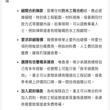
議：
細閱合約條款
：簽署任何
防水工程合約
前，務必逐
條細閱，特別係工程範圍、材料規格、保養期同付
款方式等關鍵內容。如果唔明，可以請教專業人
士，例如律師或者有經驗嘅防水工程顧問。
要求詳細報價
：報價單唔單止要列出總價，仲要分
項列明每部分嘅費用，例如材料費、人工費同其他
雜費，確保冇隱藏收費。
選擇有信譽嘅承建商
：喺香港，唔少承建商標榜自
己有多年經驗，但實際上可能只係「掛羊頭賣狗
肉」。業主可以查閱承建商嘅過往工程記錄，或者
參考網上評價同口碑，揀一間信得過嘅公司。
加入罰則條款
：為咗保障自己，業主可以喺合約中
加入罰則，例如工程延期或者質量唔達標時，承建
商需要賠償或者免費修補。