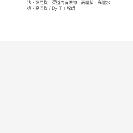
法，彈弓機，渠道內有硬物，高壓槍，高壓水
機，高溫機
/ By
王工程師