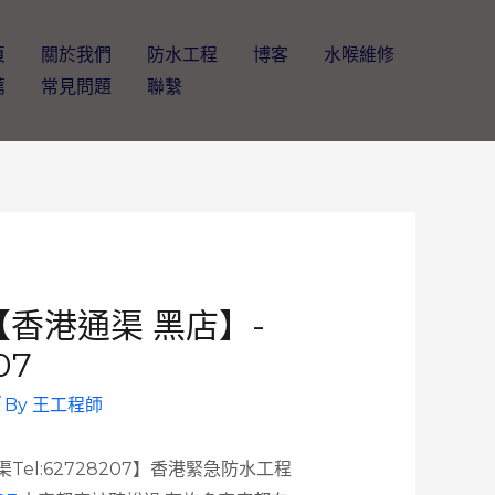
頁
關於我們
防水工程
博客
水喉維修
薦
常見問題
聯繫
【香港通渠 黑店】-
07
/ By
王工程師
l:62728207】香港緊急防水工程