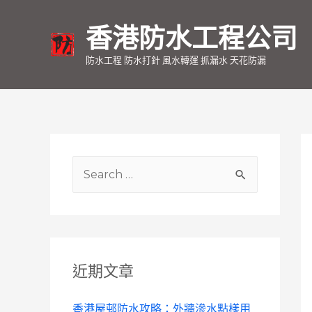
香港防水工程公司
防水工程 防水打針 風水轉運 抓漏水 天花防漏
S
e
a
r
c
近期文章
h
f
香港屋邨防水攻略：外牆滲水點樣用