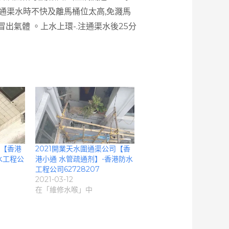
倒通渠水時不快及離馬桶位太高,免濺馬
冒出氣體 。上水上環-.注通渠水後25分
司【香港
2021開業天水圍通渠公司【香
水工程公
港小通 水管疏通剂】-香港防水
工程公司62728207
2021-03-12
在「維修水喉」中