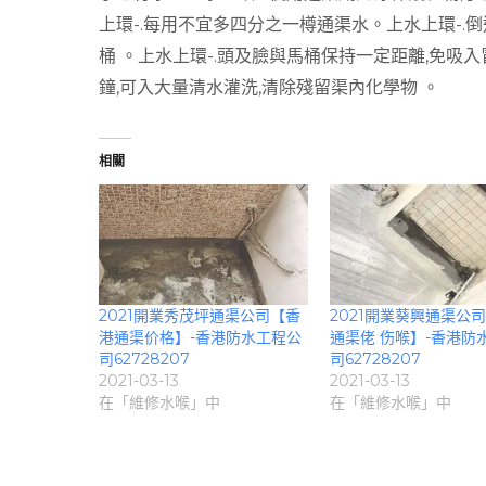
上環-.每用不宜多四分之一樽通渠水。上水上環-.
桶 。上水上環-.頭及臉與馬桶保持一定距離,免吸入
鐘,可入大量清水灌洗,清除殘留渠內化學物 。
相關
2021開業秀茂坪通渠公司【香
2021開業葵興通渠公
港通渠价格】-香港防水工程公
通渠佬 伤喉】-香港防
司62728207
司62728207
2021-03-13
2021-03-13
在「維修水喉」中
在「維修水喉」中