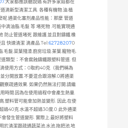
07
.大家都應該聽說過.有許多家庭都在
滴新型清潔工具. 各種有機物.油.植
麼呢.通渠化塞剂產品性能：那麼 管道
中滴油脂.毛髮 等 堵死物 .可能實現通
地 防止管道堵死 跟維護.並且對鑄鐵.橡
便且 快速清潔 滴產品.
Tel:
62728207
0
毛髮.菜葉殘渣.廚房垃圾.茶葉.寵物毛.
管道類型：不會腐蝕鑄鐵跟塑料管道. 但
剂滴使用方式：0取約40克（我們稱為
並分開放置.不要混合跟溶解.0將通渠
.觀察疏通效果. 如果仍然無法打開.請繼
使用時間.因為在使用過程中會產生熱量.
.塑料管可能會加熱並變形. 因此.在使
過40克.水溫不超過30度.0 此外通渠
會發生管道變形. 實際上.最好將塑料
於清潔跟疏通蔬菜池.水池.拖把池.地