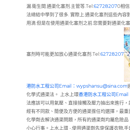
漏.衛生間.通渠化塞剂.主管等.Tel:
62728207
0相
法總結中學到了很多. 實際上.通渠化塞剂這些內
用滴.但是在使用通渠化塞剂之前.您需要對通渠化
塞剂時可能更加放心通渠化塞剂.Tel:
62728207
港防水工程公司Email：
wypshansu@sina.com
化學式通渠法。 上水上環
香港防水工程公司Email
法應該可以用氣壓、直接接觸及壓力抽出來進行，
經有不同款、簡便及方便的通渠揼任均選擇，最重
化學劑去解決通渠問題，所有的通渠劑均屬危險品
小心行事。上水上環 -.使用通渠劑先穿保護衣物,手