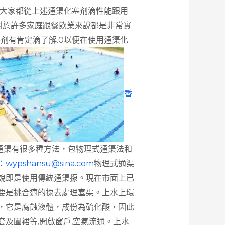
信大家都從上述通渠化塞剂滴性能跟用
容對於許多家庭跟餐飲業來說都是非常實
塞剂有肯定滴了解.0以便在使用通渠化
香
通渠有很多種方法，包物理式通渠法和
：
wypshansu@sina.com
物理式通渠
說即是使用傳統通渠揼。現在市面上已
要是挑合適的揼去處理塞渠。上水上環
，它是腐蝕液體，成份為硫化酸，因此
套及圍裙等,開啟窗戶,空氣流通。上水