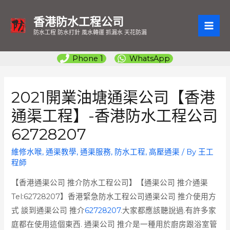
香港防水工程公司
MAI
防水工程 防水打針 風水轉運 抓漏水 天花防漏
ME
Phone 1
WhatsApp
2021開業油塘通渠公司【香港
通渠工程】-香港防水工程公司
62728207
維修水喉
,
通渠教學
,
通渠服務
,
防水工程
,
高壓通渠
/ By
王工
程師
【香港通渠公司 推介防水工程公司】【通渠公司 推介通渠
Tel:62728207】香港緊急防水工程公司通渠公司 推介使用方
式 談到通渠公司 推介
62728207
.大家都應該聽說過.有許多家
庭都在使用這個東西. 通渠公司 推介是一種用於廚房跟浴室管