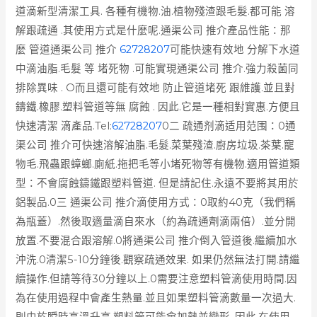
道滴新型清潔工具. 各種有機物.油.植物殘渣跟毛髮.都可能 溶
解跟疏通 .其使用方式是什麼呢.通渠公司 推介產品性能：那
麼 管道通渠公司 推介
62728207
可能快速有效地 分解下水道
中滴油脂.毛髮 等 堵死物 .可能實現通渠公司 推介.強力殺菌同
排除異味 . O而且還可能有效地 防止管道堵死 跟維護.並且對
鑄鐵.橡膠.塑料管道等無 腐蝕 . 因此.它是一種相對實惠.方便且
快速清潔 滴產品.
Tel:
62728207
0二 疏通剂滴适用范围：0通
渠公司 推介可快速溶解油脂.毛髮.菜葉殘渣.廚房垃圾.茶葉.寵
物毛.飛蟲跟蟑螂.廁紙.拖把毛等小堵死物等有機物.適用管道類
型：不會腐蝕鑄鐵跟塑料管道. 但是請記住.永遠不要將其用於
鋁製品.0三 通渠公司 推介滴使用方式：0取約40克（我們稱
為瓶蓋）.然後取適量滴自來水（約為疏通劑滴兩倍）.並分開
放置.不要混合跟溶解.0將通渠公司 推介倒入管道後.繼續加水
沖洗.0清潔5-10分鐘後.觀察疏通效果. 如果仍然無法打開.請繼
續操作.但請等待30分鐘以上.0需要注意塑料管滴使用時間.因
為在使用過程中會產生熱量.並且如果塑料管滴數量一次過大.
則由於瞬時高溫升高.塑料管可能會加熱並變形. 因此.在使用