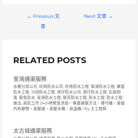
文
←
Previous 文
Next 文章
→
章
章
導
覽
RELATED POSTS
荃灣通渠服務
水務分部公司
,
旺角防水公司
,
旺角防水工程
,
柴灣防水工程
,
樂富
防水工程
,
沙田防水工程
,
灣仔防水公司
,
灣仔防水工程
,
石屎剝
落
,
緊急防水
,
荃灣防水工程
,
葵芳防水工程
,
防水工程
,
防水工程
做法
,
高危工作 24小時緊急求助，專業通渠方法，彈弓機，渠道
內有硬物，高壓槍，高壓水機，高溫機
/ By
王工程師
太古城通渠服務