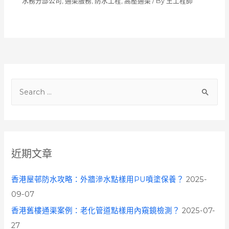
水務分部公司
,
通渠服務
,
防水工程
,
高壓通渠
/ By
王工程師
S
e
a
r
c
近期文章
h
f
香港屋邨防水攻略：外牆滲水點樣用PU噴塗保養？
2025-
o
09-07
r
香港舊樓通渠案例：老化管道點樣用內窺鏡檢測？
2025-07-
:
27