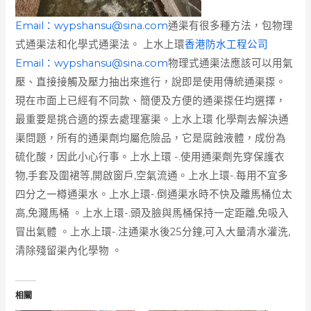
Email：
wypshansu@sina.com
通渠有很多種方法，包物理
式通渠法和化學式通渠法。 上水上環
香港防水工程公司
Email：
wypshansu@sina.com
物理式通渠法應該可以用氣
壓、直接接觸及壓力抽出來進行，說即是使用傳統通渠揼。
現在市面上已經有不同款、簡便及方便的通渠揼任均選擇，
最重要是挑合適的揼去處理塞渠。上水上環 化學劑去解決通
渠問題，所有的通渠劑均屬危險品，它是腐蝕液體，成份為
硫化酸，因此小心行事。上水上環 -.使用通渠劑先穿保護衣
物,手套及圍裙等,開啟窗戶,空氣流通。上水上環-.每用不宜多
四分之一樽通渠水。上水上環-.倒通渠水時不快及離馬桶位太
高,免濺馬桶 。上水上環-.頭及臉與馬桶保持一定距離,免吸入
冒出氣體 。上水上環-.注通渠水後25分鐘,可入大量清水灌洗,
清除殘留渠內化學物 。
相關