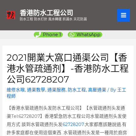
香港防水工程公司
MAI
防水工程 防水打針 風水轉運 抓漏水 天花防漏
ME
Phone 1
WhatsApp
2021開業大窩口通渠公司【香
港水管疏通剂】-香港防水工程
公司62728207
維修水喉
,
通渠教學
,
通渠服務
,
防水工程
,
高壓通渠
/ By
王工
程師
【香港水管疏通剂头发防水工程公司】【水管疏通剂头发通
渠Tel:62728207】香港緊急防水工程公司水管疏通剂头发使
用方式 談到水管疏通剂头发
62728207
.大家都應該聽說過.有
許多家庭都在使用這個東西. 水管疏通剂头发是一種用於廚房