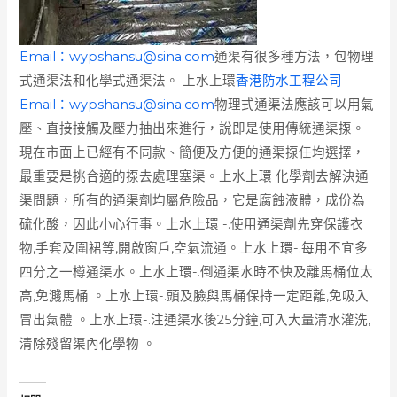
Email：
wypshansu@sina.com
通渠有很多種方法，包物理
式通渠法和化學式通渠法。 上水上環
香港防水工程公司
Email：
wypshansu@sina.com
物理式通渠法應該可以用氣
壓、直接接觸及壓力抽出來進行，說即是使用傳統通渠揼。
現在市面上已經有不同款、簡便及方便的通渠揼任均選擇，
最重要是挑合適的揼去處理塞渠。上水上環 化學劑去解決通
渠問題，所有的通渠劑均屬危險品，它是腐蝕液體，成份為
硫化酸，因此小心行事。上水上環 -.使用通渠劑先穿保護衣
物,手套及圍裙等,開啟窗戶,空氣流通。上水上環-.每用不宜多
四分之一樽通渠水。上水上環-.倒通渠水時不快及離馬桶位太
高,免濺馬桶 。上水上環-.頭及臉與馬桶保持一定距離,免吸入
冒出氣體 。上水上環-.注通渠水後25分鐘,可入大量清水灌洗,
清除殘留渠內化學物 。