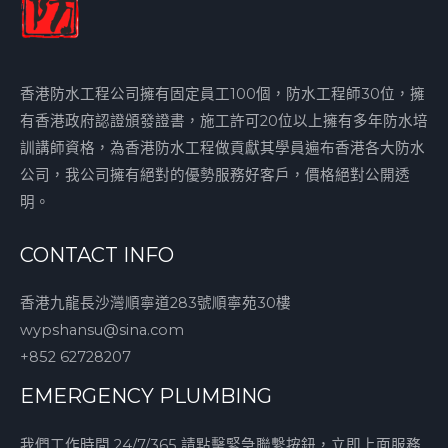
香港防水工程公司擁有固定員工100個，防水工程師30位，擁
有香港政府認證頒發證書，施工許可20位以上擁有多年防水培
訓講師資格，為香港防水工程做貢獻其學員遍布香港各大防水
公司，我公司擁有絕對的優勢服務好客戶，價格絕對公開透
明。
CONTACT INFO
香港九龍長沙灣順寧道283號順寧苑30樓
wypshansu@sina.com
+852 62728207
EMERGENCY PLUMBING
我們工作時間 24/7/365 請點擊緊急聯繫按鈕，立即上面服務.