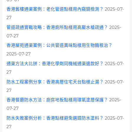
r
香港舊樓通渠案例：老化管道點樣用內窺鏡檢測？
2025-07-
:
27
管道疏通實戰攻略：香港廁所點樣用高壓水槍疏通？
2025-
07-27
香港屋苑通渠案例：公共管道異味點樣用生物酶根治？
2025-07-27
通渠方法大比拼：香港化學劑同機械通渠邊款好？
2025-07-
27
防水工程案例分享：香港高層住宅天台點樣止漏？
2025-07-
27
香港餐廳防水方法：廚房地板點樣用環氧塗層保護？
2025-
07-27
防水失敗案例分析：香港點樣避免選錯防水塗料？
2025-07-
27