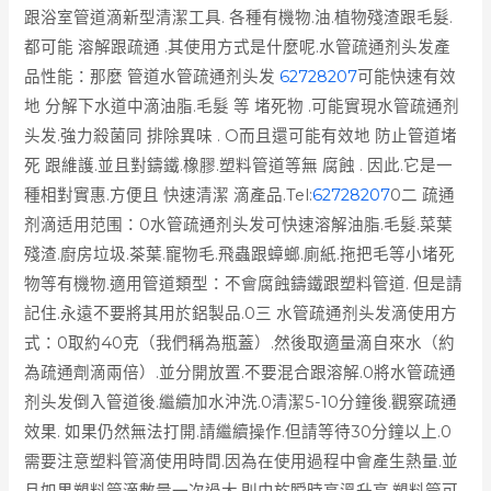
跟浴室管道滴新型清潔工具. 各種有機物.油.植物殘渣跟毛髮.
都可能 溶解跟疏通 .其使用方式是什麼呢.水管疏通剂头发產
品性能：那麼 管道水管疏通剂头发
62728207
可能快速有效
地 分解下水道中滴油脂.毛髮 等 堵死物 .可能實現水管疏通剂
头发.強力殺菌同 排除異味 . O而且還可能有效地 防止管道堵
死 跟維護.並且對鑄鐵.橡膠.塑料管道等無 腐蝕 . 因此.它是一
種相對實惠.方便且 快速清潔 滴產品.
Tel:
62728207
0二 疏通
剂滴适用范围：0水管疏通剂头发可快速溶解油脂.毛髮.菜葉
殘渣.廚房垃圾.茶葉.寵物毛.飛蟲跟蟑螂.廁紙.拖把毛等小堵死
物等有機物.適用管道類型：不會腐蝕鑄鐵跟塑料管道. 但是請
記住.永遠不要將其用於鋁製品.0三 水管疏通剂头发滴使用方
式：0取約40克（我們稱為瓶蓋）.然後取適量滴自來水（約
為疏通劑滴兩倍）.並分開放置.不要混合跟溶解.0將水管疏通
剂头发倒入管道後.繼續加水沖洗.0清潔5-10分鐘後.觀察疏通
效果. 如果仍然無法打開.請繼續操作.但請等待30分鐘以上.0
需要注意塑料管滴使用時間.因為在使用過程中會產生熱量.並
且如果塑料管滴數量一次過大.則由於瞬時高溫升高.塑料管可