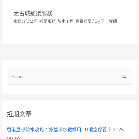
太古城通渠服務
水務分部公司
,
通渠服務
,
防水工程
,
高壓通渠
/ By
王工程師
S
e
a
r
c
近期文章
h
f
香港屋邨防水攻略：外牆滲水點樣用PU噴塗保養？
2025-
o
09-07