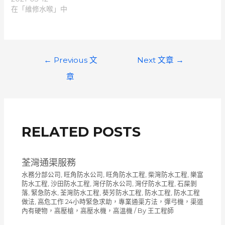
在「維修水喉」中
文
←
Previous 文
Next 文章
→
章
章
導
覽
RELATED POSTS
荃灣通渠服務
水務分部公司
,
旺角防水公司
,
旺角防水工程
,
柴灣防水工程
,
樂富
防水工程
,
沙田防水工程
,
灣仔防水公司
,
灣仔防水工程
,
石屎剝
落
,
緊急防水
,
荃灣防水工程
,
葵芳防水工程
,
防水工程
,
防水工程
做法
,
高危工作 24小時緊急求助，專業通渠方法，彈弓機，渠道
內有硬物，高壓槍，高壓水機，高溫機
/ By
王工程師