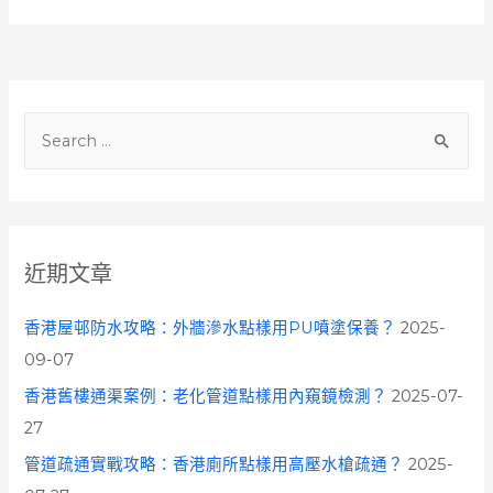
S
e
a
r
c
近期文章
h
f
香港屋邨防水攻略：外牆滲水點樣用PU噴塗保養？
2025-
o
09-07
r
香港舊樓通渠案例：老化管道點樣用內窺鏡檢測？
2025-07-
:
27
管道疏通實戰攻略：香港廁所點樣用高壓水槍疏通？
2025-