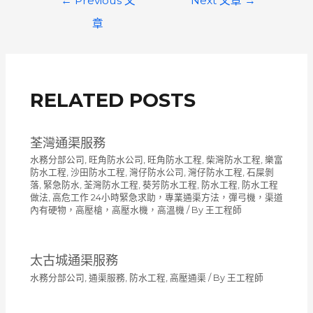
←
Previous 文
Next 文章
→
章
章
導
覽
RELATED POSTS
荃灣通渠服務
水務分部公司
,
旺角防水公司
,
旺角防水工程
,
柴灣防水工程
,
樂富
防水工程
,
沙田防水工程
,
灣仔防水公司
,
灣仔防水工程
,
石屎剝
落
,
緊急防水
,
荃灣防水工程
,
葵芳防水工程
,
防水工程
,
防水工程
做法
,
高危工作 24小時緊急求助，專業通渠方法，彈弓機，渠道
內有硬物，高壓槍，高壓水機，高溫機
/ By
王工程師
太古城通渠服務
水務分部公司
,
通渠服務
,
防水工程
,
高壓通渠
/ By
王工程師