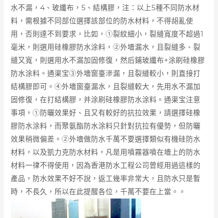
水不漏，4、玻纖布，5、結構膠，注：以上5種不同防水材
料，需根據不同部位選擇該部位的防水材料，不得胡亂使
用，否則達不到要求，比如，①裂紋細小，裂縫寬度不超過1
毫米，則選用硅橡膠防水涂料，②外墻漏水，且裂縫多、裂
縫又寬，則選用水不漏加固修復，然后鋪玻纖布+涂刷硅橡膠
防水涂料。通渠宝③外墻窗臺滲漏，且裂縫較小，則直接打
結構膠即可。④外墻窗臺漏水，且裂縫較大，先用水不漏加
固修復，在打結構膠，并涂刷硅橡膠防水涂料。通渠宝注意
事項，①防曬效果好、且又有較好的抗拉效果，請選擇硅橡
膠防水涂料，而聚氨酯防水涂料只針對抗拉有優勢，但防曬
效果稍微偏差。②外墻做防水千萬不要選擇類似有機硅防水
材料，以及凱力克防水材料，凡是用噴霧器噴在墻上的防水
材料一律不得使用，因為香港防水工程公司曾經用過這樣的
產品，防水效果不好不說，返工幾率非常大，且防水只是暫
時，不長久，所以在此提醒各位，千萬不要在上當。
。