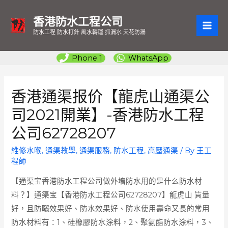
香港防水工程公司
MAI
防水工程 防水打針 風水轉運 抓漏水 天花防漏
ME
Phone 1
WhatsApp
香港通渠报价【龍虎山通渠公
司2021開業】-香港防水工程
公司62728207
維修水喉
,
通渠教學
,
通渠服務
,
防水工程
,
高壓通渠
/ By
王工
程師
【通渠宝香港防水工程公司做外墻防水用的是什么防水材
料？】通渠宝【香港防水工程公司62728207】龍虎山 質量
好，且防曬效果好、防水效果好、防水使用壽命又長的常用
防水材料有：1、硅橡膠防水涂料，2、聚氨酯防水涂料，3、