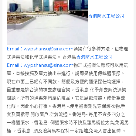
香港防水工程公司
Email：
wypshansu@sina.com
通渠有很多種方法，包物理
式通渠法和化學式通渠法。 香港島
香港防水工程公司
Email：
wypshansu@sina.com
物理式通渠法應該可以用氣
壓、直接接觸及壓力抽出來進行，說即是使用傳統通渠揼。
現在市面上已經有不同款、簡便及方便的通渠揼任均選擇，
最重要是挑合適的揼去處理塞渠。香港島 化學劑去解決通渠
問題，所有的通渠劑均屬危險品，它是腐蝕液體，成份為硫
化酸，因此小心行事。香港島 -.使用通渠劑先穿保護衣物,手
套及圍裙等,開啟窗戶,空氣流通。香港島-.每用不宜多四分之
一樽通渠水。香港島-.倒通渠水時不快及離馬桶位太高,免濺馬
桶 。香港島-.頭及臉與馬桶保持一定距離,免吸入冒出氣體 。