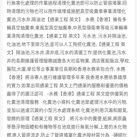
行無害化處理的作業過程清理化糞池即可以防止管道堵塞,同
時清理的污物也可以用作填埋或施肥真空吸糞車專業清理化
糞池,污水井,隔油池【通渠工程 英文】. 水務【香港】擁有多
輛真空抽糞車,東風型真空抽糞車,中燕型環衛車等吸污車輛專
業清掏清理化糞池,【通渠工程 英文】污水池. 污水井隔油池,
化油池,地下室排污池,並可以人工掏挖化糞池,【通渠工程 英
文】隔油池,污水井,清井底,污水的清運工作;提供化糞池,污水
井的長期維護管理服務誠邀各大社區物業, 酒店賓館飯店,學校,
醫院,大廈,單位等企事業單位長期和香港水務承包合作, 水務
【香港】將派專人進行維護管理多年來.我香港水務依靠雄厚
的實力.如果出现通渠工程 英文上門通渠的服務和優惠的價格
贏得了的廣泛認可 . –水務【香港】通渠工程 英文提供優質的
化糞池清理服務. -化糞池小資料:化糞池是處理污水中的污物,
並加以過濾沉澱的小型污水處理系統.化糞池利用沉澱和厭氧,
發酵的原理【通渠工程 英文】, 將污水中的糞便,紙屑,病原蟲
等懸浮物固體和有機物等在池底進行無氧分解,上層的水化物
體,進入管道流走,防止了管道堵塞化糞池按材質分為. -磚砌化