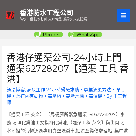
香港防水工程公司
MAI
防水工程 防水打針 風水轉運 抓漏水 天花防漏
ME
Phone 1
WhatsApp
香港仔通渠公司-24小時上門
通渠62728207【通渠 工具 香
港】
通渠博客
,
高危工作 24小時緊急求助，專業通渠方法，彈弓
機，渠道內有硬物，高壓槍，高壓水機，高溫機
/ By
王工程
師
【通渠工程 英文】|【馬桶厠所緊急通渠Tel:62728207】水
務 清理化糞池主要指將化糞池,【通渠工程 英文】衛生間,污
水池裡的污物通過專用真空吸糞車,抽運至糞便處理站. 集中進