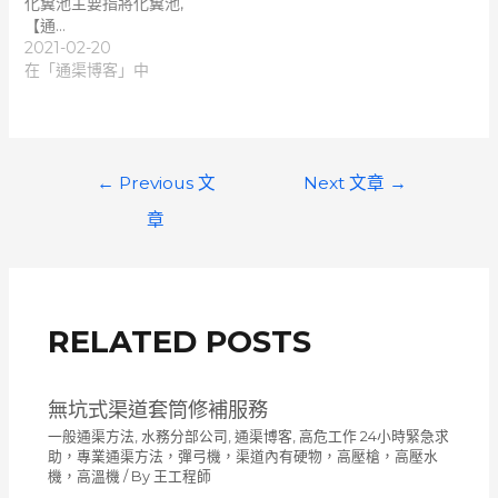
化糞池主要指將化糞池,
【通…
2021-02-20
在「通渠博客」中
文
←
Previous 文
Next 文章
→
章
章
導
覽
RELATED POSTS
無坑式渠道套筒修補服務
一般通渠方法
,
水務分部公司
,
通渠博客
,
高危工作 24小時緊急求
助，專業通渠方法，彈弓機，渠道內有硬物，高壓槍，高壓水
機，高溫機
/ By
王工程師