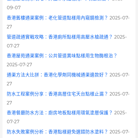
o
09-07
r
香港舊樓通渠案例：老化管道點樣用內窺鏡檢測？
2025-07-
:
27
管道疏通實戰攻略：香港廁所點樣用高壓水槍疏通？
2025-
07-27
香港屋苑通渠案例：公共管道異味點樣用生物酶根治？
2025-07-27
通渠方法大比拼：香港化學劑同機械通渠邊款好？
2025-07-
27
防水工程案例分享：香港高層住宅天台點樣止漏？
2025-07-
27
香港餐廳防水方法：廚房地板點樣用環氧塗層保護？
2025-
07-27
防水失敗案例分析：香港點樣避免選錯防水塗料？
2025-07-