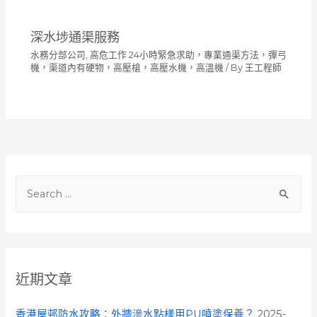
深水埗通渠服務
水務分部公司
,
高危工作 24小時緊急求助，專業通渠方法，彈弓
機，渠道內有硬物，高壓槍，高壓水機，高溫機
/ By
王工程師
S
e
a
r
c
近期文章
h
f
香港屋邨防水攻略：外牆滲水點樣用PU噴塗保養？
2025-