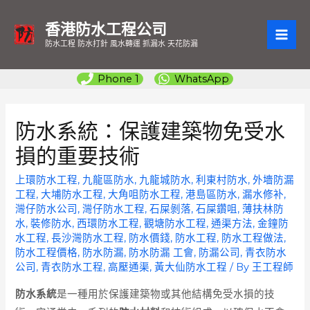
香港防水工程公司
MAI
防水工程 防水打針 風水轉運 抓漏水 天花防漏
ME
Phone 1
WhatsApp
防水系統：保護建築物免受水
損的重要技術
上環防水工程
,
九龍區防水
,
九龍城防水
,
利東村防水
,
外墻防漏
工程
,
大埔防水工程
,
大角咀防水工程
,
港島區防水
,
漏水修补
,
灣仔防水公司
,
灣仔防水工程
,
石屎剝落
,
石屎鑽咀
,
薄扶林防
水
,
裝修防水
,
西環防水工程
,
觀塘防水工程
,
通渠方法
,
金鐘防
水工程
,
長沙灣防水工程
,
防水價錢
,
防水工程
,
防水工程做法
,
防水工程價格
,
防水防漏
,
防水防漏 工會
,
防漏公司
,
青衣防水
公司
,
青衣防水工程
,
高壓通渠
,
黃大仙防水工程
/ By
王工程師
防水系統
是一種用於保護建築物或其他結構免受水損的技