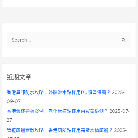
S
e
a
r
c
近期文章
h
f
香港屋邨防水攻略：外牆滲水點樣用PU噴塗保養？
2025-
o
09-07
r
香港舊樓通渠案例：老化管道點樣用內窺鏡檢測？
2025-07-
:
27
管道疏通實戰攻略：香港廁所點樣用高壓水槍疏通？
2025-