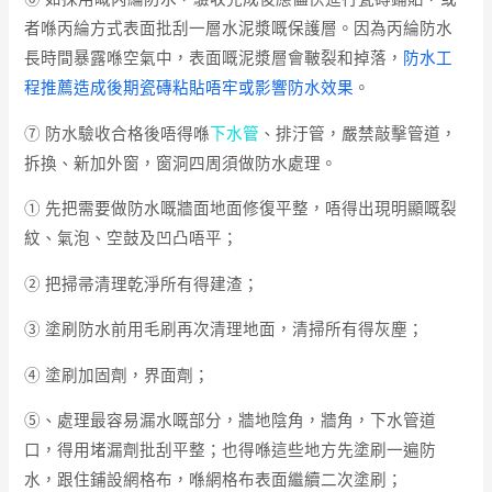
者喺丙綸方式表面批刮一層水泥漿嘅保護層。因為丙綸防水
長時間暴露喺空氣中，表面嘅泥漿層會皸裂和掉落，
防水工
程推薦造成後期瓷磚粘貼唔牢或影響防水效果
。
⑦ 防水驗收合格後唔得喺
下水管
、排汙管，嚴禁敲擊管道，
拆換、新加外窗，窗洞四周須做防水處理。
① 先把需要做防水嘅牆面地面修復平整，唔得出現明顯嘅裂
紋、氣泡、空鼓及凹凸唔平；
② 把掃帚清理乾淨所有得建渣；
③ 塗刷防水前用毛刷再次清理地面，清掃所有得灰塵；
④ 塗刷加固劑，界面劑；
⑤、處理最容易漏水嘅部分，牆地陰角，牆角，下水管道
口，得用堵漏劑批刮平整；也得喺這些地方先塗刷一遍防
水，跟住鋪設網格布，喺網格布表面繼續二次塗刷；