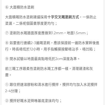
⑥ 大面積防水塗刷
大面積嘅防水塗刷建議採用
十字交叉嘅塗刷方式
，一係防止
塗漏，二係呢個圖書厚度更均勻；
⑦ 塗刷防水嘅牆面厚度應做到1.2mm，地面1.5mm；
⑧ 如要進行連續2-3遍嘅塗刷，應該保證前一遍防水實幹後進
行，時長唔低於12小時，用手指觸摸按壓唔沾手、唔凹陷；
⑨ 閉水試驗以地面最高點唔低於2cm深度為準。
前三嘅工序跟柔性塗刷防水嘅工序都一樣，清理建渣和灰
塵。
① 跟住把速溶膠粉和清水進行攪拌，攪拌均勻加入水泥攪拌
2-4分鐘；
② 攪拌好嘅水泥倒喺基底塗抹均勻；