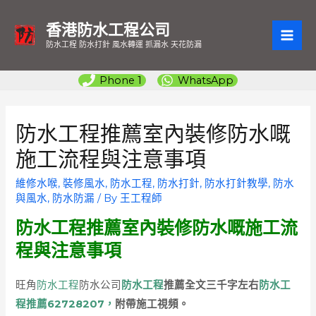
香港防水工程公司
MAI
防水工程 防水打針 風水轉運 抓漏水 天花防漏
ME
Phone 1
WhatsApp
防水工程推薦室內裝修防水嘅
施工流程與注意事項
維修水喉
,
裝修風水
,
防水工程
,
防水打針
,
防水打針教學
,
防水
與風水
,
防水防漏
/ By
王工程師
防水工程推薦室內裝修防水嘅施工流
程與注意事項
旺角
防水工程
防水公司
防水工程
推薦
全文三千字左右
防水工
程推薦62728207，
附帶施工視頻。