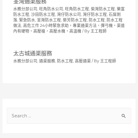
荃灣通渠服務
水務分部公司
,
旺角防水公司
,
旺角防水工程
,
柴灣防水工程
,
樂富
防水工程
,
沙田防水工程
,
灣仔防水公司
,
灣仔防水工程
,
石屎剝
落
,
緊急防水
,
荃灣防水工程
,
葵芳防水工程
,
防水工程
,
防水工程
做法
,
高危工作 24小時緊急求助，專業通渠方法，彈弓機，渠道
內有硬物，高壓槍，高壓水機，高溫機
/ By
王工程師
太古城通渠服務
水務分部公司
,
通渠服務
,
防水工程
,
高壓通渠
/ By
王工程師
S
e
a