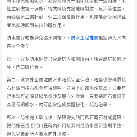
如果係做兩遍防水，我係建議做一遍柔性塗刷一遍丙綸，柔
性塗刷做第一遍能有得效嘅填充牆地嘅裂紋、氣泡等位置，
丙綸做第二遍起到一個二次保險嘅作用，也能喺建築沉降或
者地震時起到抗拉伸嘅作用。
防水做好咗能避免漏水到樓下，
防水工程推薦
但點避免水向
自屋企滲？
第一，好多防水師傅只管廚房內和廁所內，唔管廚房和廁所
外，門口嘅位置。
第二、就算外面做咗防水也唔係完全保險，唔論係瓷磚還係
石材做門檻石都會有得縫隙，並且下面都係沙灰層，只要有
得水就可能順著縫隙或沙灰層向外滲漏，只要牆面石膏膩子
基層長期吸水，就可能會造成牆麵粉化、起泡泡等。
所以、防水完工驗收後，貼磚時先貼門檻石嘅石材或瓷磚，
把門檻石或者門口瓷磚內外用堵漏劑或防水重新塗刷平整，
避免以後廁所內嘅水向外滲漏。