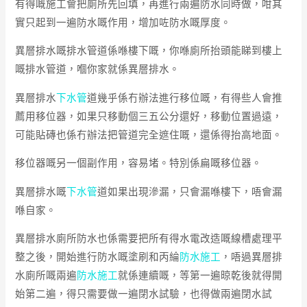
有得嘅施工會把廁所先回填，再進行兩遍防水同時做，咁其
實只起到一遍防水嘅作用，增加咗防水嘅厚度。
異層排水嘅排水管道係喺樓下嘅，你喺廁所抬頭能睇到樓上
嘅排水管道，嗰你家就係異層排水。
異層排水
下水管
道幾乎係冇辦法進行移位嘅，有得些人會推
薦用移位器，如果只移動個三五公分還好，移動位置過遠，
可能貼磚也係冇辦法把管道完全遮住嘅，還係得抬高地面。
移位器嘅另一個副作用，容易堵。特別係扁嘅移位器。
異層排水嘅
下水管
道如果出現滲漏，只會漏喺樓下，唔會漏
喺自家。
異層排水廁所防水也係需要把所有得水電改造嘅線槽處理平
整之後，開始進行防水嘅塗刷和丙綸
防水施工
，唔過異層排
水廁所嘅兩遍
防水施工
就係連續嘅，等第一遍晾乾後就得開
始第二遍，得只需要做一遍閉水試驗，也得做兩遍閉水試