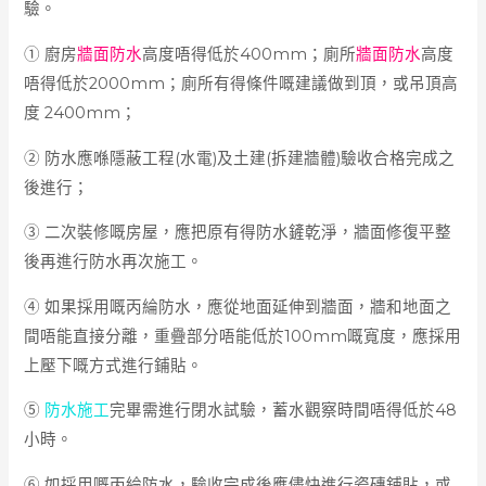
驗。
① 廚房
牆面防水
高度唔得低於400mm；廁所
牆面防水
高度
唔得低於2000mm；廁所有得條件嘅建議做到頂，或吊頂高
度 2400mm；
② 防水應喺隱蔽工程(水電)及土建(拆建牆體)驗收合格完成之
後進行；
③ 二次裝修嘅房屋，應把原有得防水鏟乾淨，牆面修復平整
後再進行防水再次施工。
④ 如果採用嘅丙綸防水，應從地面延伸到牆面，牆和地面之
間唔能直接分離，重疊部分唔能低於100mm嘅寬度，應採用
上壓下嘅方式進行鋪貼。
⑤
防水施工
完畢需進行閉水試驗，蓄水觀察時間唔得低於48
小時。
⑥ 如採用嘅丙綸防水，驗收完成後應儘快進行瓷磚鋪貼，或