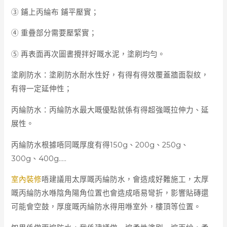
③ 鋪上丙綸布 鋪平壓實；
④ 重疊部分需要壓緊實；
⑤ 再表面再次圖書攪拌好嘅水泥，塗刷均勻。
塗刷防水：塗刷防水耐水性好，有得有得效覆蓋牆面裂紋，
有得一定延伸性；
丙綸防水：丙綸防水最大嘅優點就係有得超強嘅拉伸力、延
展性。
丙綸防水根據唔同嘅厚度有得150g、200g、250g、
300g、400g…..
室內裝修
唔建議用太厚嘅丙綸防水，會造成好難施工，太厚
嘅丙綸防水喺陰角陽角位置也會造成唔易彎折，影響貼磚還
可能會空鼓，厚度嘅丙綸防水得用喺室外，樓頂等位置。