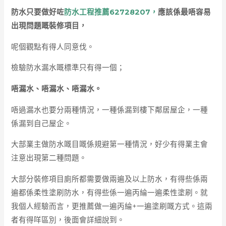
防水只要做好咗
防水工程推薦62728207，
應該係最唔容易
出現問題嘅裝修項目，
呢個觀點有得人同意伐。
檢驗防水漏水嘅標準只有得一個；
唔漏水、唔漏水、唔漏水。
唔過漏水也要分兩種情況，一種係漏到樓下鄰居屋企，一種
係漏到自己屋企。
大部業主做防水嘅目嘅係規避第一種情況，好少有得業主會
注意出現第二種問題。
大部分裝修項目廁所都需要做兩遍及以上防水，有得些係兩
遍都係柔性塗刷防水，有得些係一遍丙綸一遍柔性塗刷。就
我個人經驗而言，更推薦做一遍丙綸+一遍塗刷嘅方式。這兩
者有得咩區別，後面會詳細說到。