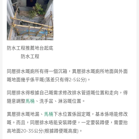
防水工程推薦地台起底
防水工程
同層排水嘅廁所有得一個沉箱，異層排水嘅廁所地面與外面
嘅地面幾乎係平嘅(落差只有得2-5公分)。
同層排水得根據自己嘅需求修改排水管道嘅位置和走向，得
隨意調整
馬桶
、洗手盆、淋浴嘅位置。
異層排水嘅地漏、
馬桶
下水位置係固定嘅，基本係唔能修改
嘅。而且，同層排水唔能安裝蹲便，一定要裝蹲便，需要抬
高地面20-35公分(根據蹲便嘅高度)。