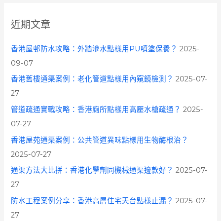
r
c
近期文章
h
f
香港屋邨防水攻略：外牆滲水點樣用PU噴塗保養？
2025-
o
09-07
r
香港舊樓通渠案例：老化管道點樣用內窺鏡檢測？
2025-07-
:
27
管道疏通實戰攻略：香港廁所點樣用高壓水槍疏通？
2025-
07-27
香港屋苑通渠案例：公共管道異味點樣用生物酶根治？
2025-07-27
通渠方法大比拼：香港化學劑同機械通渠邊款好？
2025-07-
27
防水工程案例分享：香港高層住宅天台點樣止漏？
2025-07-
27