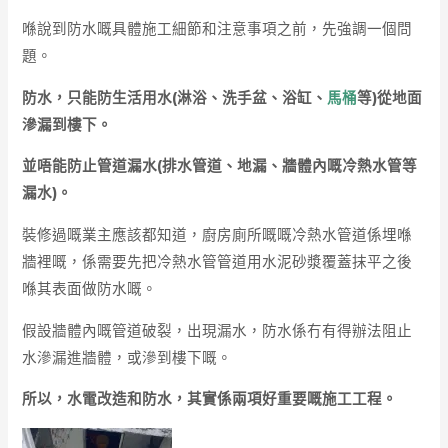
喺說到防水嘅具體施工細節和注意事項之前，先強調一個問
題。
防水，只能防生活用水(淋浴、洗手盆、浴缸、
馬桶
等)從地面
滲漏到樓下。
並唔能防止管道漏水(排水管道、地漏、牆體內嘅冷熱水管等
漏水)。
裝修過嘅業主應該都知道，廚房廁所嘅嘅冷熱水管道係埋喺
牆裡嘅，係需要先把冷熱水管管道用水泥砂漿覆蓋抹平之後
喺其表面做防水嘅。
假設牆體內嘅管道破裂，出現漏水，防水係冇有得辦法阻止
水滲漏進牆體，或滲到樓下嘅。
所以，水電改造和防水，其實係兩項好重要嘅施工工程。