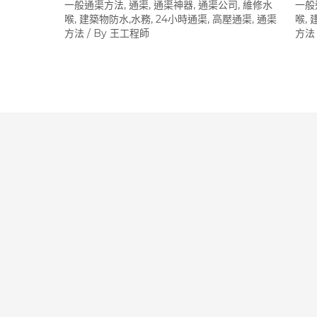
一般通渠方法
,
通渠, 通渠神器, 通渠公司, 維修水
一般
喉, 建築物防水,水務, 24小時通渠, 高壓通渠
,
通渠
喉,
方法
/ By
王工程師
方法