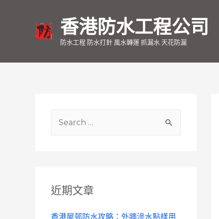
香港防水工程公司
防水工程 防水打針 風水轉運 抓漏水 天花防漏
S
e
a
r
c
近期文章
h
f
香港屋邨防水攻略：外牆滲水點樣用