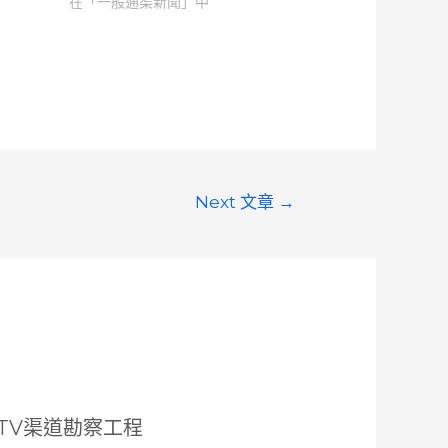
在「一般通渠新聞」中
Next 文章
→
CTV渠道勘察工程