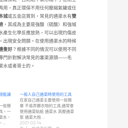
再用，真正環保不用任何壓縮氣罐或任
本城
或五金店買到，常見的通渠水有
雙
險
，其成為主要是強酸（硫酸）和強堿
水產生化學反應放熱，可以出現灼傷皮
，出現安全問題。在使用通渠水的時候
邊隻好
？根據不同的情況可以使用不同
專門針對解決常見的塞渠源頭——毛
渠水或者哥士的。
現能讓
一般人自己通渠時使用的工具
在家自己通渠主要使用一些簡
一些簡
單 不易弄髒衣物的工具,通常會
具，一
使用通渠貼紙 通渠水 高壓通渠
渠水、
泵 通渠大炮 …
、…
2021-02-14