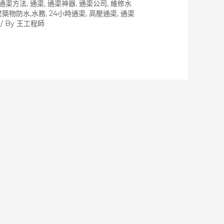
通渠方法
,
通渠, 通渠神器, 通渠公司, 維修水
 建築物防水,水務, 24小時通渠, 高壓通渠
,
通渠
/ By
王工程師