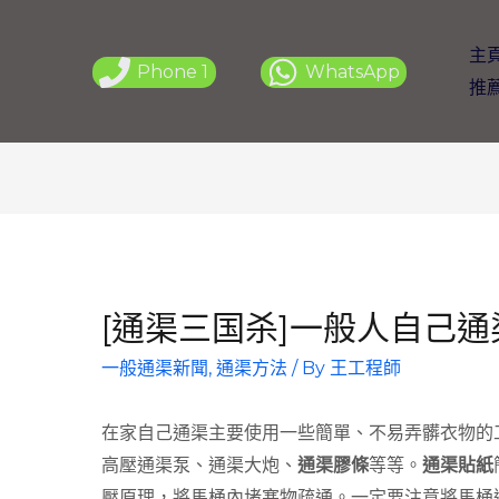
主
Phone 1
WhatsApp
推
[通渠三国杀]一般人自己
一般通渠新聞
,
通渠方法
/ By
王工程師
在家自己通渠主要使用一些簡單、不易弄髒衣物的
高壓通渠泵、通渠大炮、
通渠膠條
等等。
通渠貼紙
壓原理，將馬桶內堵塞物疏通。一定要注意將馬桶