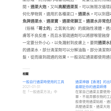
間。
通渠大炮
，又叫
高壓通渠泵
，可以無限次循環
何化學物質，適用於各種渠口。
通渠水，
可以到
日
魚牌通渠水
、
通渠寶
、
通渠佬獅王
。
通渠水非常危
（俗稱「
哥士的
」之氫氧化鈉）的腐蝕性液體，遇
膚等不良反應，而且水管疏通劑可以將膠喉管蝕穿
一定要分外小心，以免濺射到皮膚上。要問
通渠水
的通渠水，部分清潔劑可以分解油脂，部分清潔劑
髮，從而達到疏通的效果。一般浴缸通渠都使用通
相關
一般自行通渠時使用的工具
通渠神器【香港】的出
2021-01-31
最鄰近你的通渠師傅
在「一般通渠方法」中
在家自己通渠主要使用
單、不易弄髒衣物的工
般會使用通渠貼紙、通
高壓通渠泵、通渠大炮