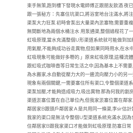
束手無策,跑到樓下發現水電師傅正跟朋友飲酒.夜已
跟一張秘方：先塞住坑渠口,將浴室地台注滿水,將
渠泵大力狂泵.初時會泵出大量渠內淤塞物,需要重複
無間斷地為兩個水桶注水 用泵通渠,整個過程花了一
虹吸原理,當水充滿整個U形渠道系統就可能做到加
用氣壓,不能夠成功谷走異物,但如果同時用水,在水
虹吸現象可能做好多嘢的.」原來虹吸原理,這種流
跟虹吸式咖啡壺等日常生活之中,因為基本上不需要
為水搬家,水自動從壓力大的一邊流向壓力小的另一
現象有兩個關鍵,一需要塞住所有渠口,令整個渠道
渠泵加壓,才能夠造成吸力,吸出異物.那為何我的劏房
渠道淤塞位置在自己單位內,但我家淤塞位置在鄰家
鄰居家B跟頭戶鄰居家Ａ是共用同一條渠,李sir估
我家的渠口是無法令整個U型渠道系統充滿水,因為
住鄰居家B跟我家渠口才能做到虹吸原理.防塞日常：