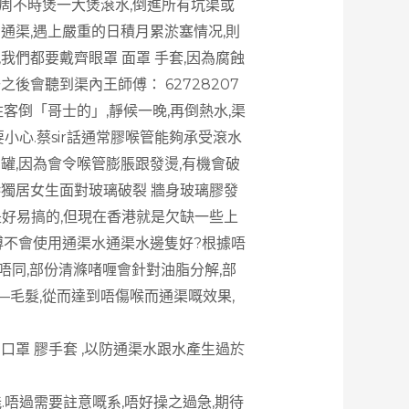
周不時煲一大煲滾水,倒進所有坑渠或
通渠,遇上嚴重的日積月累淤塞情况,則
我們都要戴齊眼罩 面罩 手套,因為腐蝕
後會聽到渠內王師傅： 62728207
客倒「哥士的」,靜候一晚,再倒熱水,渠
小心.蔡sir話通常膠喉管能夠承受滾水
罐,因為會令喉管膨脹跟發燙,有機會破
港獨居女生面對玻璃破裂 牆身玻璃膠發
是好易搞的,但現在香港就是欠缺一些上
師傅不會使用通渠水通渠水邊隻好?根據唔
質唔同,部份清滌啫喱會針對油脂分解,部
毛髮,從而達到唔傷喉而通渠嘅效果,
 口罩 膠手套 ,以防通渠水跟水產生過於
.唔過需要註意嘅系,唔好操之過急,期待