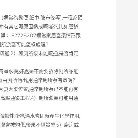
常為糞便 紙巾 破布條等),一種系硬
能仲有其它嘅原因造成嘅堵死,比如管道
： 62728207通常家居塞渠情形跟
厠所淤塞可能怎樣處理?
疏通.2）如厠所泵未能疏通,是否肯定
高壓水機,好處是不需要拆除厠所亦能
斷由厠所湧出,用通常厠所泵有效嗎?
大廈大渠位置,通常厠所泵已不能再有
行高壓通渠工程.4）厠所淤塞可能用通
腐蝕性液體,遇水會即時產生化學作用,
膚會被灼傷,後果不堪設想.5）廚房或