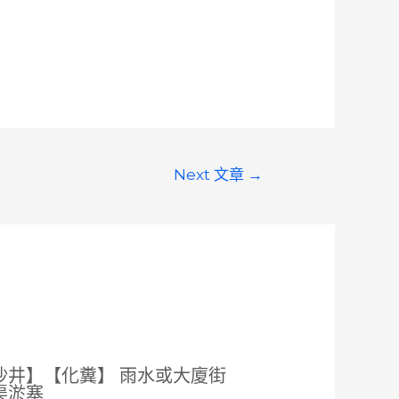
Next 文章
→
沙井】【化糞】 雨水或大廈街
渠淤塞