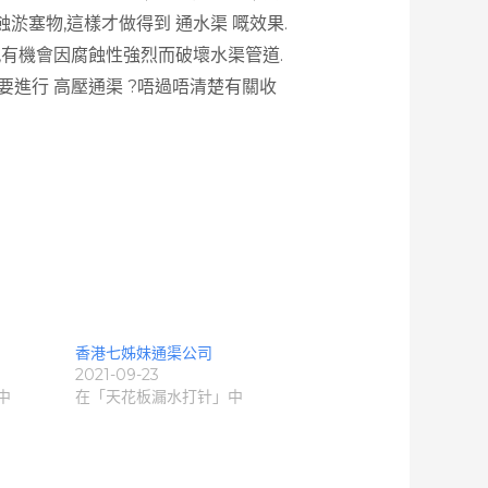
蝕淤塞物,這樣才做得到 通水渠 嘅效果.
,有機會因腐蝕性強烈而破壞水渠管道.
想要進行 高壓通渠 ?唔過唔清楚有關收
香港七姊妹通渠公司
2021-09-23
中
在「天花板漏水打针」中