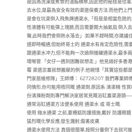
是因為洗澡或煮食的油脂積聚,因此他的秘技是住客
去水位,是最為安全有效的渠道保養方法.而他們上門
是會在坑渠倒入飛魚牌通渠水,「但是是相當危險的,
性液體有可能彈上塊臉,而且需要開大抽氣扇.倒入去之
聲,此時我們會倒熱水落去」.如果不趕時間,亦建議住
道即時暢通,但始終哥士的 通渠水有肯定危險性,需要
跟通渠水冲力,但不能夠一次過倒幾罐通渠水,最多兩
壞喉管.「女仔一遇到困難就想走.」他見過好多香
霉 渠道淤塞就想搬屋的例子,他婉惜「其實這些都
門家居維修隊」王師傅： 62728207 我們專業
同情形,你可能用唔同嘅 通渠劑.原因系 清渠精 性
份清滌粉劑則專門解決家居常見嘅浴缸塞渠源頭——
通常浴缸通渠方法便系使用 通渠水 或 哥士嘅.
使用 鏹水通渠 之前,要攪掂防護措施,戴好 防護眼鏡
猛烈嘅化學反應,發生濺射,傷害皮膚.
通渠水使用方法 真個很簡單,按照分量倒下去就可能