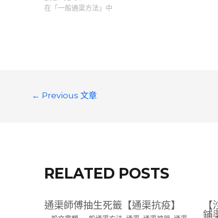
在「一般通渠方法」中
文
←
Previous 文章
章
導
覽
RELATED POSTS
通渠師傅抽生死籤【通渠抗疫】
【
鋪