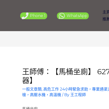
主
Phone 1
WhatsApp
推
王師傅：【馬桶坐廁】 627
器】
一般文章類
,
高危工作 24小時緊急求助，專業通
槍，高壓水機，高溫機
/ By
王工程師
馬桶坐廁