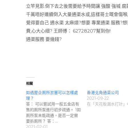
立竿見影.倒下去之後需要給予時間讓 強酸 強堿 腐
千萬唔好連續倒入大量通渠水或,這樣哥士嘅會傷喉
覺得要自己 通水渠 太麻煩?想要 專業通渠 服務?
費,心大心細? 王師傅： 62728207幫到你!
通渠服務 要幾錢?
相關
如遇屋企厠所淤塞可以怎樣處
香港北角通渠公司
理？
2021-09-22
答： 可以嘗試用一般五金店有
在「天花板漏水打针」
售的厠所泵進行初步疏通。 1如
厠所泵未能疏通，是否一定需
要拆厠所？ 答：…
2021-02-01