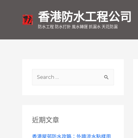
香港防水工程公司
防水工程 防水打針 風水轉運 抓漏水 天花防漏
S
e
a
r
c
近期文章
h
f
香港屋邨防水攻略：外牆滲水點樣用