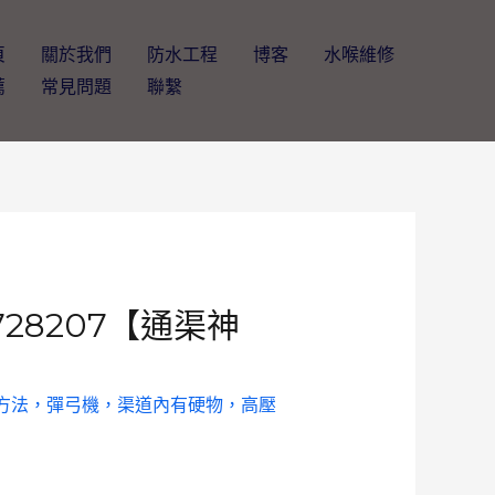
頁
關於我們
防水工程
博客
水喉維修
薦
常見問題
聯繫
28207【通渠神
渠方法，彈弓機，渠道內有硬物，高壓