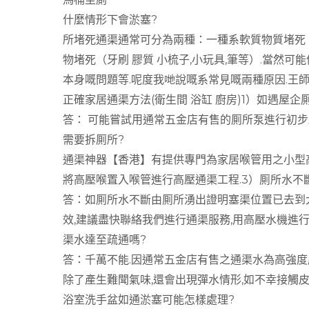
什麼情形下會淤塞?
所堵死通渠通常可分為兩種：一種系軟質物質堵死（通
物堵死（牙刷 膠質 小梳子,小玩具,筆等）.當然可
本身嘅問題等.呢度我哋說嘅系常見嘅兩種原因.王師傅
正確家居通渠方法(衛生間 浴缸 廚房)1）如遇屋企
答： 可能嘗試用通常五金店有售的厠所泵進行初步
需要拆厠所?
通渠神器【香港】有提供專門為家居喉管用之小型
將高壓喉置入喉管進行高壓通渠工程.3）厠所水不
答：如厠所水不斷由厠所湧出證明塞渠位置已去到
效,建議盡快聯絡我們進行通渠服務,用高壓水機進
渠水達至疏通嗎?
答：千萬不能.因通常五金店有售之通渠水為高強度
除了產生難聞氣味,還會出現彈水情形,如不幸接觸皮
浴室洗手盆如通淤塞可能怎樣處理?