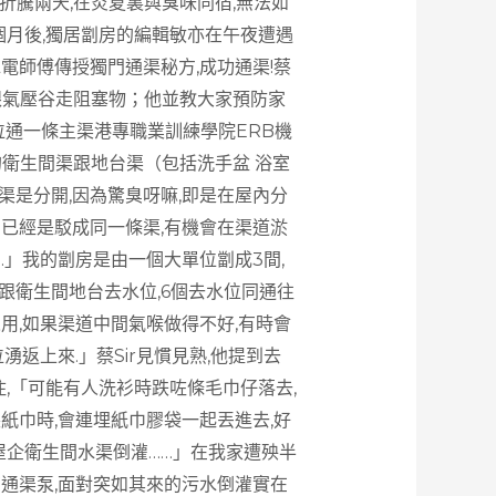
 折騰兩天,在炎夏裏與臭味同宿,無法如
個月後,獨居劏房的編輯敏亦在午夜遭遇
電師傅傳授獨門通渠秘方,成功通渠!蔡
壓跟氣壓谷走阻塞物；他並教大家預防家
位通一條主渠港專職業訓練學院ERB機
的衛生間渠跟地台渠（包括洗手盆 浴室
渠是分開,因為驚臭呀嘛,即是在屋內分
內已經是駁成同一條渠,有機會在渠道淤
.」我的劏房是由一個大單位劏成3間,
跟衛生間地台去水位,6個去水位同通往
用,如果渠道中間氣喉做得不好,有時會
湧返上來.」蔡Sir見慣見熟,他提到去
住,「可能有人洗衫時跌咗條毛巾仔落去,
紙巾時,會連埋紙巾膠袋一起丟進去,好
屋企衛生間水渠倒灌……」在我家遭殃半
有通渠泵,面對突如其來的污水倒灌實在