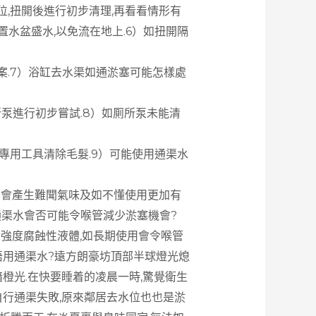
,扭開後進行初步清理,再看看情形有
置水盆盛水,以免流在地上.6）如扭開隔
.7）浴缸去水渠如通淤塞可能怎樣處
所泵進行初步嘗試.8）如厠所泵未能清
專用工具清除毛髮.9）可能使用通渠水
因會產生難聞氣味及如不懂使用更加有
通渠水會否可能令喉管減少淤塞機會?
高強度腐蝕性液體,如長期使用會令喉管
 唔用通渠水?遠方朗豪坊頂部半球燈光熄
暗橙光.在快要睡着的凌晨一時,驚覺衛生
自行通渠失敗,原來鄰居去水位也也是淤