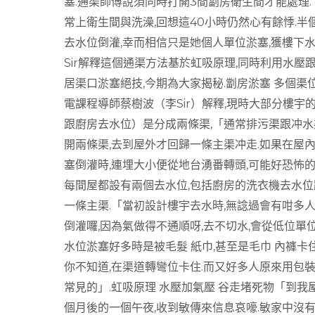
塞.通渠師傅說須同時打開3間劏房衛生間才能處理.
常上衛生間與洗澡,回想這40小時仍然心有餘悸.半
去水位倒灌,幸而相信只是她個人單位淤塞,獲樓下水
Sir解釋這個通渠方法基於虹吸原理,同時利用水
居渠口淤塞絕技,今期為大家揭秘.劏房淤塞 多個渠
電課程導師蔡樹波（李Sir）解釋,現時大部分樓宇
跟廚房去水位）是分成兩條渠,「通常排污渠跟冲水
開兩條渠,去到屋外才回歸一條主渠冲走.如果在屋
塞倒灌時,連埋大小便從地台湧番轉頭,可能好恐怖的
每間屋都設有兩個去水位,包括廚房的洗衣機去水位
一條主渠.「當初設計樓宇去水時,無諗過會有咁多人
倒灌囉,因為氣做得不通順呀,去不切水,會從低位單位
水位淤塞好多時是被毛髮 紙巾,甚至是毛巾 內褲卡
你不知道,在渠道轉彎位卡住.而又好多人原來用包裝
常見的」.虹吸原理 水壓加氣壓 谷走堵死物「到我
個月後的一個午夜,收到敏傳來信息哀嚎.敏家中沒