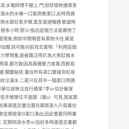
深,水電師傅不願上 門,但就借她通渠泵
注滿水的水桶一口氣倒進渠口,此時用通
倒水跟狂泵步驟,直至渠道暢通.敏當時
個多小時.蔡Sir指出這個方法是運用了
壓現象,例如中間喉管有異物卡住,單是
中加壓,就可能向前攻走異物.「利用這個
體力學現象,是被廣泛用於為大魚缸換水
用泵,都可能因為兩邊壓力差異,而輕易
邊.關鍵秘技 塞住所有渠口要達到虹吸
系統注滿水.二是只在其中一個渠口用通
單位卻無法自行通渠?李sir估計敏家
.從手繪單位平面圖（圖a）可見,我家跟
計如果渠道淤塞位置在鄰居家A,只是塞住
會從鄰居家B渠口湧出,因此需要同時塞
定期倒滾水李sir說好多時渠道淤塞都