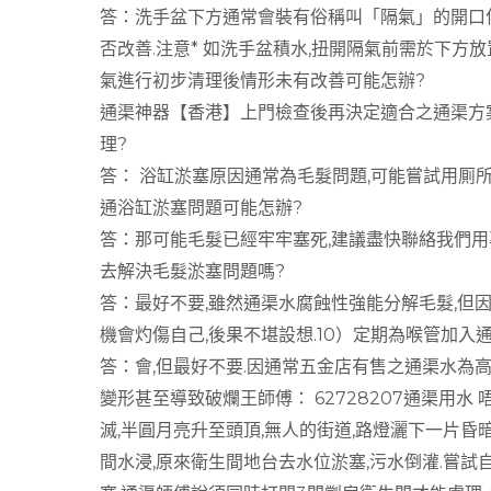
答：洗手盆下方通常會裝有俗稱叫「隔氣」的開口位
否改善.注意* 如洗手盆積水,扭開隔氣前需於下方放
氣進行初步清理後情形未有改善可能怎辦?
通渠神器【香港】上門檢查後再決定適合之通渠方案
理?
答： 浴缸淤塞原因通常為毛髮問題,可能嘗試用厠
通浴缸淤塞問題可能怎辦?
答：那可能毛髮已經牢牢塞死,建議盡快聯絡我們用
去解決毛髮淤塞問題嗎?
答：最好不要,雖然通渠水腐蝕性強能分解毛髮,但
機會灼傷自己,後果不堪設想.10）定期為喉管加入
答：會,但最好不要.因通常五金店有售之通渠水為
變形甚至導致破爛王師傅： 62728207通渠用水
滅,半圓月亮升至頭頂,無人的街道,路燈灑下一片昏
間水浸,原來衛生間地台去水位淤塞,污水倒灌.嘗試