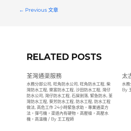
文
←
Previous 文章
章
導
覽
RELATED POSTS
荃灣通渠服務
太
水務分部公司
,
旺角防水公司
,
旺角防水工程
,
柴
水務
灣防水工程
,
樂富防水工程
,
沙田防水工程
,
灣仔
By
防水公司
,
灣仔防水工程
,
石屎剝落
,
緊急防水
,
荃
灣防水工程
,
葵芳防水工程
,
防水工程
,
防水工程
做法
,
高危工作 24小時緊急求助，專業通渠方
法，彈弓機，渠道內有硬物，高壓槍，高壓水
機，高溫機
/ By
王工程師