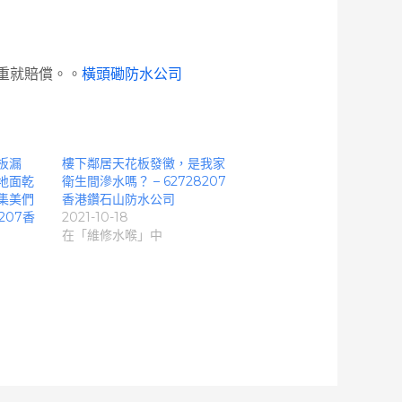
重就賠償。。
橫頭磡防水公司
板漏
樓下鄰居天花板發黴，是我家
地面乾
衛生間滲水嗎？ – 62728207
集美們
香港鑽石山防水公司
207香
2021-10-18
在「維修水喉」中