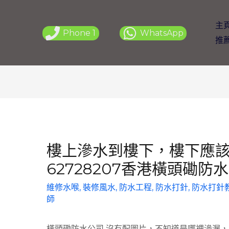
主
Phone 1
WhatsApp
推
樓上滲水到樓下，樓下應該
62728207香港橫頭磡防
維修水喉
,
裝修風水
,
防水工程
,
防水打針
,
防水打針
師
橫頭磡防水公司
沒有配圖片，不知道是哪裡滲漏，