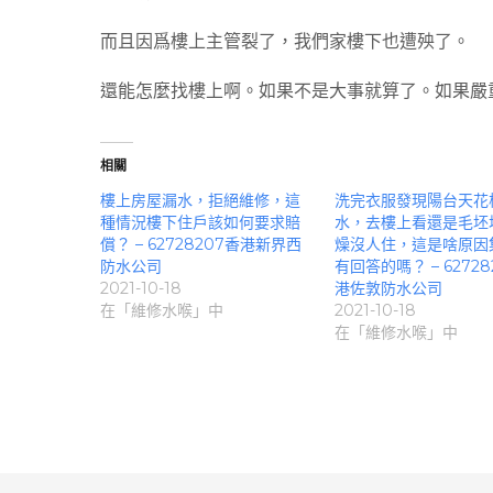
而且因爲樓上主管裂了，我們家樓下也遭殃了。
還能怎麼找樓上啊。如果不是大事就算了。如果嚴
相關
樓上房屋漏水，拒絕維修，這
洗完衣服發現陽台天花
種情況樓下住戶該如何要求賠
水，去樓上看還是毛坯
償？ – 62728207香港新界西
燥沒人住，這是啥原因
防水公司
有回答的嗎？ – 62728
2021-10-18
港佐敦防水公司
在「維修水喉」中
2021-10-18
在「維修水喉」中