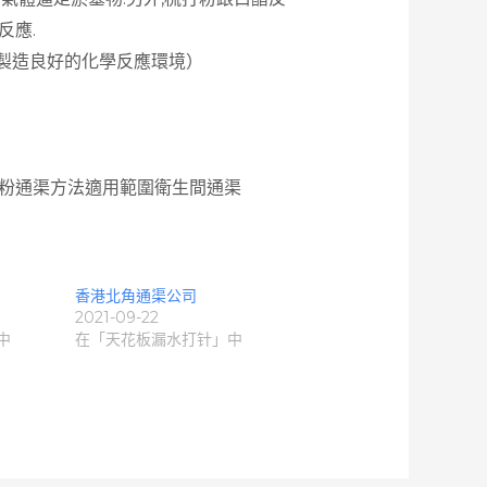
反應.
製造良好的化學反應環境）
打粉通渠方法適用範圍衛生間通渠
香港北角通渠公司
2021-09-22
中
在「天花板漏水打针」中