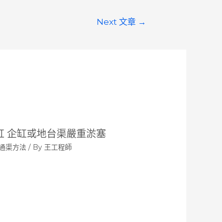
Next 文章
→
缸 企缸或地台渠嚴重淤塞
通渠方法
/ By
王工程師