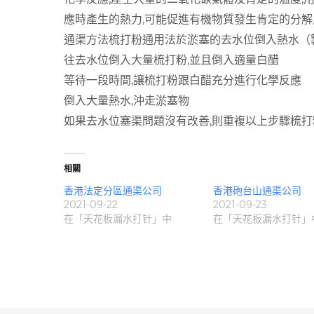
應時產生的熱力,可能促進有機物質發生肯定的分解
通渠方法梳打粉通用法於淤塞的去水位倒入熱水（
往去水位倒入大量梳打粉,並且倒入適量白醋
等待一段時間,讓梳打粉跟白醋充分進行化學反應
倒入大量熱水,沖走淤塞物
如果去水位塞渠問題沒有改善,則重複以上步驟梳
相關
香港法定分區通渠公司
香港砲台山通渠公司
2021-09-22
2021-09-23
在「天花板漏水打针」中
在「天花板漏水打针」