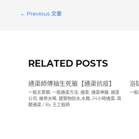
文
←
Previous 文章
章
導
覽
RELATED POSTS
通渠師傅抽生死籤【通渠抗疫】
浴
一般文章類
,
一般通渠方法
,
通渠, 通渠神器, 通渠
一般
公司, 維修水喉, 建築物防水,水務, 24小時通渠, 高
壓通渠
/ By
王工程師