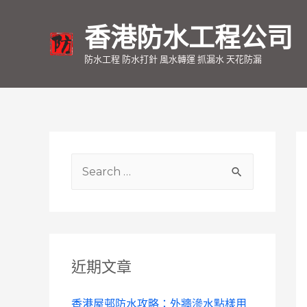
香港防水工程公司
防水工程 防水打針 風水轉運 抓漏水 天花防漏
S
e
a
r
c
近期文章
h
f
香港屋邨防水攻略：外牆滲水點樣用