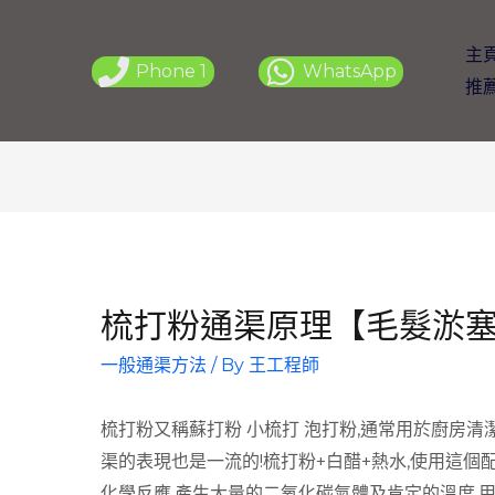
主
Phone 1
WhatsApp
推
梳打粉通渠原理【毛髮淤
一般通渠方法
/ By
王工程師
梳打粉又稱蘇打粉 小梳打 泡打粉,通常用於廚房清潔
渠的表現也是一流的!梳打粉+白醋+熱水,使用這個
化學反應,產生大量的二氧化碳氣體及肯定的溫度,用