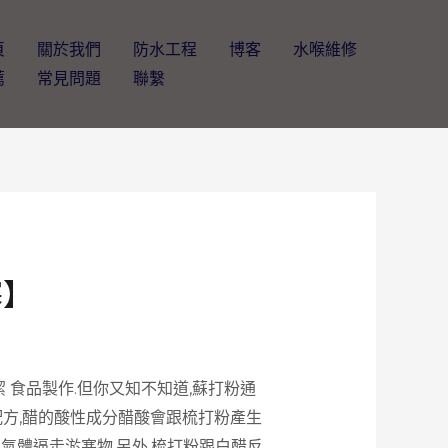
頁
關於我們
防水工程
博客
水喉維修
薦
常見問題
聯繫
塞】
 食品製作.但你又知不知道,蘇打粉通
配方,醋的酸性成分醋酸會跟梳打粉產生
氣體逼走淤塞物.另外,梳打粉跟白醋反