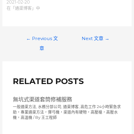
2021-02-20
在「通渠博客」中
文
←
Previous 文
Next 文章
→
章
章
導
覽
RELATED POSTS
無坑式渠道套筒修補服務
一般通渠方法
,
水務分部公司
,
通渠博客
,
高危工作 24小時緊急求
助，專業通渠方法，彈弓機，渠道內有硬物，高壓槍，高壓水
機，高溫機
/ By
王工程師