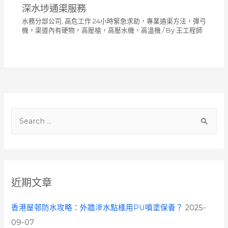
深水埗通渠服務
水務分部公司
,
高危工作 24小時緊急求助，專業通渠方法，彈弓
機，渠道內有硬物，高壓槍，高壓水機，高溫機
/ By
王工程師
S
e
a
r
c
近期文章
h
f
香港屋邨防水攻略：外牆滲水點樣用PU噴塗保養？
2025-
o
09-07