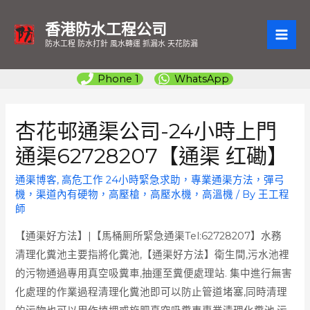
香港防水工程公司
MAI
防水工程 防水打針 風水轉運 抓漏水 天花防漏
ME
Phone 1
WhatsApp
杏花邨通渠公司-24小時上門
通渠62728207【通渠 红磡】
通渠博客
,
高危工作 24小時緊急求助，專業通渠方法，彈弓
機，渠道內有硬物，高壓槍，高壓水機，高溫機
/ By
王工程
師
【通渠好方法】|【馬桶厠所緊急通渠Tel:62728207】水務
清理化糞池主要指將化糞池,【通渠好方法】衛生間,污水池裡
的污物通過專用真空吸糞車,抽運至糞便處理站. 集中進行無害
化處理的作業過程清理化糞池即可以防止管道堵塞,同時清理