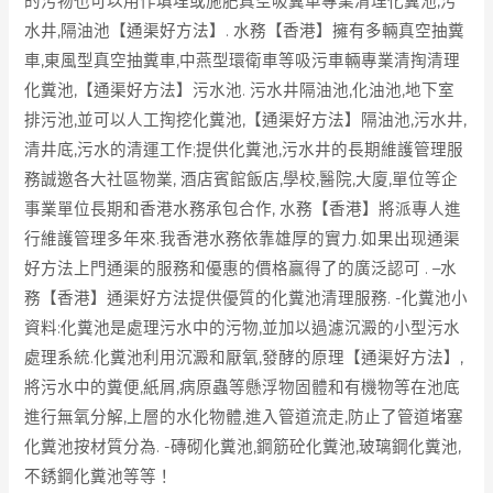
的污物也可以用作填埋或施肥真空吸糞車專業清理化糞池,污
水井,隔油池【通渠好方法】. 水務【香港】擁有多輛真空抽糞
車,東風型真空抽糞車,中燕型環衛車等吸污車輛專業清掏清理
化糞池,【通渠好方法】污水池. 污水井隔油池,化油池,地下室
排污池,並可以人工掏挖化糞池,【通渠好方法】隔油池,污水井,
清井底,污水的清運工作;提供化糞池,污水井的長期維護管理服
務誠邀各大社區物業, 酒店賓館飯店,學校,醫院,大廈,單位等企
事業單位長期和香港水務承包合作, 水務【香港】將派專人進
行維護管理多年來.我香港水務依靠雄厚的實力.如果出现通渠
好方法上門通渠的服務和優惠的價格贏得了的廣泛認可 . –水
務【香港】通渠好方法提供優質的化糞池清理服務. -化糞池小
資料:化糞池是處理污水中的污物,並加以過濾沉澱的小型污水
處理系統.化糞池利用沉澱和厭氧,發酵的原理【通渠好方法】,
將污水中的糞便,紙屑,病原蟲等懸浮物固體和有機物等在池底
進行無氧分解,上層的水化物體,進入管道流走,防止了管道堵塞
化糞池按材質分為. -磚砌化糞池,鋼筋砼化糞池,玻璃鋼化糞池,
不銹鋼化糞池等等！