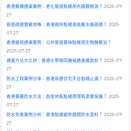
r
香港舊樓通渠案例：老化管道點樣用內窺鏡檢測？
2025-07-
:
27
管道疏通實戰攻略：香港廁所點樣用高壓水槍疏通？
2025-
07-27
香港屋苑通渠案例：公共管道異味點樣用生物酶根治？
2025-07-27
通渠方法大比拼：香港化學劑同機械通渠邊款好？
2025-07-
27
防水工程案例分享：香港高層住宅天台點樣止漏？
2025-07-
27
香港餐廳防水方法：廚房地板點樣用環氧塗層保護？
2025-
07-27
防水失敗案例分析：香港點樣避免選錯防水塗料？
2025-07-
27