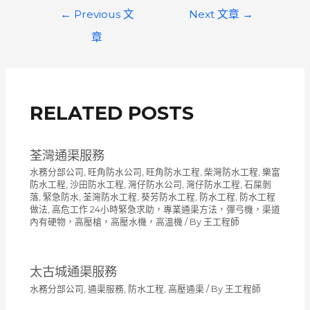
文
←
Previous 文
Next 文章
→
章
章
導
覽
RELATED POSTS
荃灣通渠服務
水務分部公司
,
旺角防水公司
,
旺角防水工程
,
柴灣防水工程
,
樂富
防水工程
,
沙田防水工程
,
灣仔防水公司
,
灣仔防水工程
,
石屎剝
落
,
緊急防水
,
荃灣防水工程
,
葵芳防水工程
,
防水工程
,
防水工程
做法
,
高危工作 24小時緊急求助，專業通渠方法，彈弓機，渠道
內有硬物，高壓槍，高壓水機，高溫機
/ By
王工程師
太古城通渠服務
水務分部公司
,
通渠服務
,
防水工程
,
高壓通渠
/ By
王工程師