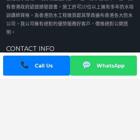
有香港政府認證頒發證書，施工許可20位以上擁有多年防水培
訓講師資格，為香港防水工程做貢獻其學員遍布香港各大防水
公司，我公司擁有絕對的優勢服務好客戶，價格絕對公開透
明。
CONTACT INFO
香港九龍長沙灣順寧道283號順寧苑30樓
Call Us
WhatsApp
wypshansu@sina.com
+852 62728207
EMERGENCY PLUMBING
我們工作時間 24/7/365 請點擊緊急聯繫按鈕，立即上面服務.