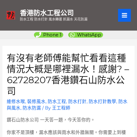
香港防水工程公司
MAI
防水工程 防水打針 風水轉運 抓漏水 天花防漏
ME
Phone 1
WhatsApp
有沒有老師傅能幫忙看看這種
情況大概是哪裡漏水！感謝? –
62728207香港鑽石山防水公
司
維修水喉
,
裝修風水
,
防水工程
,
防水打針
,
防水打針教學
,
防水
與風水
,
防水防漏
/ By
王工程師
鑽石山防水公司
一天答一題，今天答你的。
你家不是頂樓，漏水應該與雨水和外牆無關。你需要上到樓