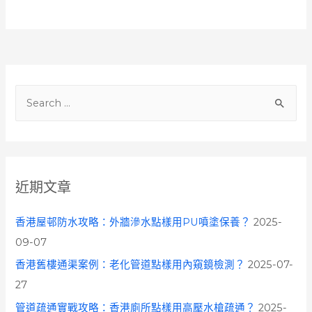
S
e
a
r
c
近期文章
h
f
香港屋邨防水攻略：外牆滲水點樣用PU噴塗保養？
2025-
o
09-07
r
香港舊樓通渠案例：老化管道點樣用內窺鏡檢測？
2025-07-
:
27
管道疏通實戰攻略：香港廁所點樣用高壓水槍疏通？
2025-