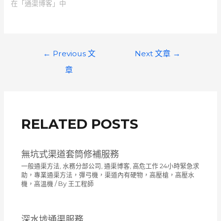
在「通渠博客」中
文
←
Previous 文
Next 文章
→
章
章
導
覽
RELATED POSTS
無坑式渠道套筒修補服務
一般通渠方法
,
水務分部公司
,
通渠博客
,
高危工作 24小時緊急求
助，專業通渠方法，彈弓機，渠道內有硬物，高壓槍，高壓水
機，高溫機
/ By
王工程師
深水埗通渠服務