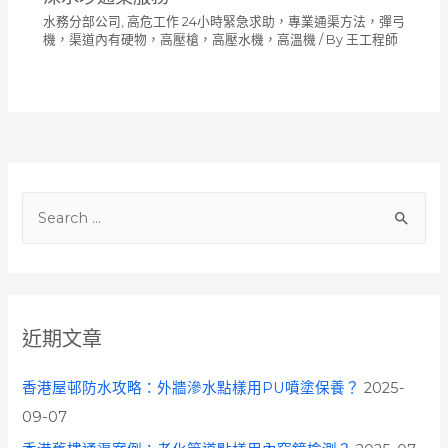
水務分部公司
,
高危工作 24小時緊急求助，專業通渠方法，彈弓
機，渠道內有硬物，高壓槍，高壓水機，高溫機
/ By
王工程師
S
e
a
r
c
近期文章
h
f
香港屋邨防水攻略：外牆滲水點樣用PU噴塗保養？
2025-
o
09-07
r