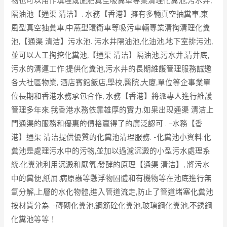
物也可以用作填埋或施肥真空吸糞車專業清理化糞池,污水井,
隔油池【通渠 清洁】. 水務【香港】擁有多輛真空抽糞車,東
風型真空抽糞車,中燕型環衛車等吸污車輛專業清掏清理化糞
池,【通渠 清洁】污水池. 污水井隔油池,化油池,地下室排污池,
並可以人工掏挖化糞池,【通渠 清洁】隔油池,污水井,清井底,
污水的清運工作;提供化糞池,污水井的長期維護管理服務誠邀
各大社區物業, 酒店賓館飯店,學校,醫院,大廈,單位等企事業單
位長期和香港水務承包合作, 水務【香港】將派專人進行維護
管理多年來.我香港水務依靠雄厚的實力.如果出现通渠 清洁上
門通渠的服務和優惠的價格贏得了的廣泛認可 . –水務【香
港】通渠 清洁提供優質的化糞池清理服務. -化糞池小資料:化
糞池是處理污水中的污物,並加以過濾沉澱的小型污水處理系
統.化糞池利用沉澱和厭氧,發酵的原理【通渠 清洁】, 將污水
中的糞便,紙屑,病原蟲等懸浮物固體和有機物等在池底進行無
氧分解,上層的水化物體,進入管道流走,防止了管道堵塞化糞池
按材質分為. -磚砌化糞池,鋼筋砼化糞池,玻璃鋼化糞池,不銹鋼
化糞池等等！