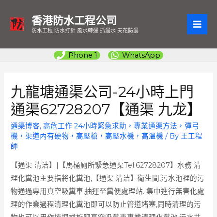
香港防水工程公司
MAI
防水工程 防水打針 風水轉運 抓漏水 天花防漏
ME
Phone 1
WhatsApp
九龍塘通渠公司-24小時上門
通渠62728207【通渠 九龙】
通渠博客
,
高危工作 24小時緊急求助，專業通渠方法，彈弓
機，渠道內有硬物，高壓槍，高壓水機，高溫機
/ By
王工程
師
【通渠 清洁】|【馬桶厠所緊急通渠Tel:62728207】水務 清
理化糞池主要指將化糞池,【通渠 清洁】衛生間,污水池裡的污
物通過專用真空吸糞車,抽運至糞便處理站. 集中進行無害化處
理的作業過程清理化糞池即可以防止管道堵塞,同時清理的污