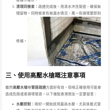
覆操作幾次。
清理同檢查：
疏通完成後，用清水沖洗管道，確保無
殘留物。同時檢查有無漏水情況，萬一有損壞要即刻
修補。
三、使用高壓水槍嘅注意事項
雖然
高壓水槍
喺
管道疏通
方面好有效，但唔正確使用可能會
造成危險或者損壞管道。以下幾點香港朋友一定要留意：
水壓控制：
唔好一開始就用最高水壓，尤其係舊式管