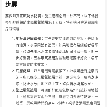
步驟
要做到真正嘅
防水防漏
，施工過程必須一絲不苟。以下係我
多年經驗總結出嘅
環氧塗層
施工步驟，特別適合香港餐廳廚
房嘅環境：
地板清理同準備
：首先要徹底清潔廚房地板，去除所
有油污、灰塵同舊有塗層。如果地板有裂縫或者唔平
整，必須先用水泥或者修補劑填補同打磨平整。呢一
步好重要，因為
環氧塗層
對基礎層嘅要求好高，唔平
整會影響防水效果。
底層處理
：喺香港潮濕嘅氣候下，地板可能有返潮情
況。所以喺塗上
環氧塗層
之前，建議先塗一層防潮底
漆，防止水分由地下滲上來，確保
防水防漏
效果。
塗上環氧塗層
：將調配好嘅環氧樹脂均勻塗抹喺地板
上，通常需要塗兩至三層，每層之間要等待乾燥。一
般第一層乾燥時間約為4-6小時，視乎香港嘅濕度同溫