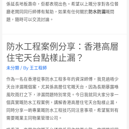
係延長地板壽命，佢都表現出色。希望以上嘅分享對各位餐
廳老闆同同行師傅有幫助，如果有任何關於
防水防漏
嘅問
題，隨時可以交流討論。
防水工程案例分享：香港高層
住宅天台點樣止漏？
未分類
/ By
王工程師
作為一名在香港從事防水工程多年的資深師傅，我見過唔少
天台滲漏嘅個案，尤其係高層住宅嘅天台，因為長期暴露喺
風吹雨打之下，滲漏問題特別常見。今日我就同大家分享一
個真實嘅防水工程案例，講解香港高層住宅天台點樣止漏，
同時分享一啲專業嘅防水工程技巧同注意事項，希望幫到有
需要嘅業主同物業管理公司。