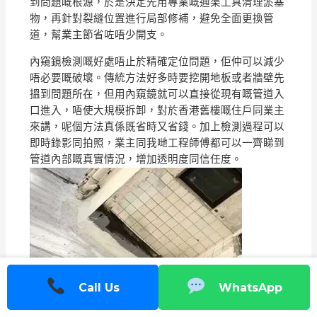
到問題嘅根源，於是決定先用專業嘅通渠工具清理淤塞
物，再針對裂縫位置進行局部修補，避免全面更換管
道，幫業主節省咗唔少開支。
內窺鏡檢測嘅好處唔止於精確定位問題，佢仲可以減少
唔必要嘅破壞。傳統方法好多時要挖開地板或者牆壁先
搵到問題所在，但用內窺鏡就可以直接從現有嘅管道入
口進入，唔使大規模拆卸，對於香港舊樓嘅住戶同業主
來講，呢個方法真係既省時又省錢。加上檢測過程可以
即時錄影同拍照，業主同我哋工程師傅都可以一齊睇到
管道內部嘅真實情況，增加透明度同信任度。
Call Us
WhatsApp