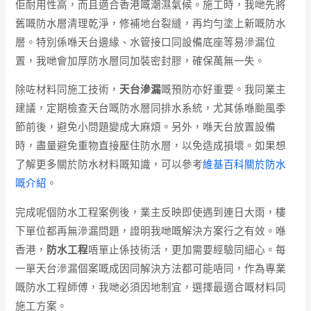
佢耐用性高，而且適合香港嘅潮濕氣候。施工時，我哋先將
舊嘅防水層清理乾淨，修補地台裂縫，再均勻塗上新嘅防水
層。特別係喺天台邊緣、水管接口同設備底座等易滲漏位
置，我哋會加厚防水層同加裝密封膠，確保萬無一失。
除咗材料同施工技術，
天台滲漏
嘅預防亦好重要。我同業主
建議，定期檢查天台嘅防水層同排水系統，尤其係喺颱風季
節前後，避免小問題變成大麻煩。另外，喺天台放置設備
時，盡量避免重物直接壓住防水層，以免造成損壞。如果想
了解更多關於防水材料嘅知識，可以參考
維基百科關於防水
嘅介紹
。
完成呢個防水工程案例後，業主反映即使遇到連日大雨，樓
下單位都再無滲漏問題，證明我哋嘅解決方案行之有效。喺
香港，
防水工程
唔單止係技術活，更加需要經驗同細心。每
一單天台滲漏個案嘅成因同解決方法都可能唔同，作為專業
嘅防水工程師傅，我哋必須因地制宜，選擇最適合嘅材料同
施工方案。