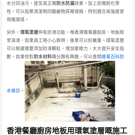
水分同油污，達至真正嘅
防水防漏
效果。加上佢嘅耐化學
性，可以抵禦清潔劑同酸鹼物質嘅侵蝕，特別適合高強度使
用嘅環境。
另外，
環氧塗層
仲有防滑功能。喺香港嘅餐廳廚房，地板經
常濕滑，如果員工唔小心跌倒，後果可以好嚴重。環氧塗層
可以根據需要添加防滑顆粒，增加摩擦力，大大提升安全指
數。如果你對
防水材料
嘅分類有興趣，可以查閱
維基百科防
水條目
。
香港餐廳廚房地板用環氧塗層嘅施工