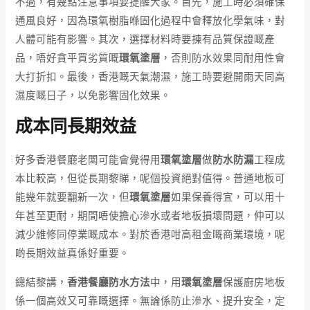
不過，有幾點注意事項要提醒大家。首先，施工時必須確保
通風良好，因為環氧樹脂喺固化過程中會釋放化學氣味，對
人體可能有影響。其次，選擇材料時要揀有品質保證嘅產
品，唔好貪平買劣質嘅
環氧塗層
，否則防水效果同耐用性會
大打折扣。最後，香港嘅天氣潮濕，施工時要避開雨天同高
濕度嘅日子，以免影響固化效果。
成本同長期效益
好多香港餐廳老闆可能會覺得用
環氧塗層
做
防水防漏
工程成
本比較高，但從長期黎睇，呢個投資絕對值得。普通地板可
能幾年就要翻新一次，但
環氧塗層
如果保養得宜，可以用十
年甚至更耐，期間唔使擔心滲水或者地板損壞問題，仲可以
減少維修同停業嘅成本。對於香港咁高租金嘅商業環境，呢
啲長期效益真係好重要。
總結黎講，
香港餐廳防水方法
中，用
環氧塗層
保護廚房地板
係一個高效又可靠嘅選擇。無論係防止滲水、提升安全，定