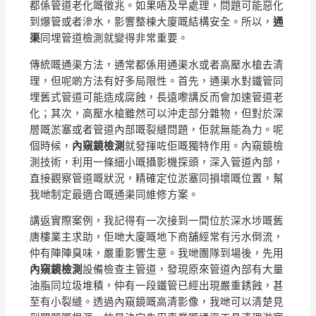
都係管道老化嘅徵兆。如果唔及早處理，問題可能惡化
到爆管或者滲水，影響整棟大廈嘅結構安全。所以，
通
渠
同埋管道檢測就變得非常重要。
傳統嘅通渠方法，通常都係用通渠水或者高壓水槍去清
理，但呢啲方法有好多局限性。首先，通渠水對鐵管同
埋舊式管道可能造成腐蝕，長遠嚟講反而會加速管道老
化；其次，高壓水槍雖然可以沖走部分雜物，但對於深
層嘅淤塞或者管道內部嘅裂縫問題，佢就無能為力。呢
個時候，
內窺鏡檢測
就發揮咗佢嘅獨特作用。內窺鏡檢
測技術，利用一條細小嘅攝影機探頭，深入管道內部，
直接觀察管道嘅狀況，精確定位淤塞同損壞嘅位置，幫
我哋制定最適合嘅通渠同維修方案。
講返實際案例，我記得有一次接到一間位於深水埗嘅舊
唐樓業主求助，佢哋大廈嘅地下商舖經常有污水倒流，
仲有陣陣臭味，嚴重影響生意。我哋團隊到場後，先用
內窺鏡檢測
設備檢查主管道，發現原來管道內部有大量
油脂同垃圾堆積，仲有一段鐵管已經出現嚴重銹蝕，甚
至有小裂縫。透過內窺鏡嘅高清影像，我哋可以清楚見