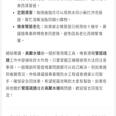
東西落管道。
定期清潔：
每隔幾個月可以用熱水同小蘇打沖洗管
道，幫忙溶解油脂同細小雜物。
檢查管道老化：
如果屋企嘅管道已經用咗十幾年，建
議搵專業師傅檢查同更換，避免因為老化而頻繁堵
塞。
總結嚟講，
高壓水槍
係一個好實用嘅工具，喺香港嘅
管道疏
通
工作中發揮咗好大作用。只要掌握正確嘅使用方法同注意
事項，一般嘅廁所管道堵塞問題都可以自己解決。但如果遇
到複雜情況，仲係建議搵專業嘅防水工程或者通渠公司幫
手，確保安全同效果。希望呢篇攻略對大家有幫助，如果有
其他關於
管道疏通
或者
高壓水槍
嘅問題，歡迎留言同我交
流！