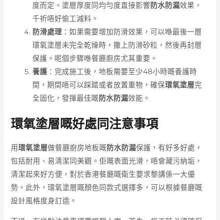
度而定。塗層厚度同均勻度直接影響
防水防漏
效果，
千祈唔好偷工減料。
防滑處理
：如果需要增加防滑效果，可以喺最後一層
環氧塗層未完全乾燥時，撒上防滑砂粒，然後再封層
保護。呢個步驟喺餐廳廚房尤其重要。
養護
：完成施工後，地板需要至少48小時嘅養護時
間，期間唔可以踩踏或者放置重物，確保
環氧塗層
完
全固化，發揮最佳嘅
防水防漏
效能。
環氧塗層嘅好處同注意事項
用
環氧塗層
做餐廳廚房地板嘅
防水防漏
保護，有好多好處，
包括耐用、易清潔同美觀。佢嘅表面光滑，唔會藏污納垢，
清潔起來好方便，對於香港餐廳嘅衛生要求黎講係一大優
勢。此外，環氧塗層嘅顏色同款式選擇多，可以根據餐廳嘅
設計風格度身訂造。