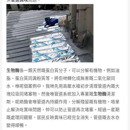
決
管道異味
問題。
生物酶
係一類天然嘅蛋白質分子，可以分解有機物，例如油
脂、蛋白質同澱粉質等，將佢哋轉化成無害嘅二氧化碳同
水。喺呢個案例中，我哋先用高壓水槍初步清理管道內嘅大
塊垃圾同堵塞物，然後喺管道系統加入專業嘅
生物酶
清潔
劑。呢啲酶會喺管道內持續作用，分解殘留嘅有機物，唔單
止解決咗異味問題，仲可以防止管道再次堵塞。經過一星期
嘅處理同觀察，居民反映異味已經完全消失，管道嘅去水亦
變得順暢。