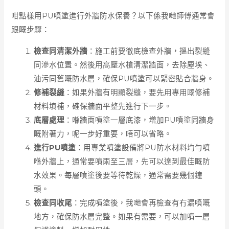
咁點樣用PU噴塗進行外牆防水保養？以下係我哋師傅通常會
跟嘅步驟：
檢查同清潔外牆
：施工前要徹底檢查外牆，搵出裂縫
同滲水位置。然後用高壓水槍清潔牆面，去除塵埃、
油污同舊嘅防水層，確保PU噴塗可以緊密貼合牆身。
修補裂縫
：如果外牆有明顯裂縫，要先用專用嘅修補
材料填補，確保牆面平整先進行下一步。
底層處理
：喺牆面噴塗一層底漆，增加PU噴塗同牆身
嘅附著力，呢一步好重要，唔可以省略。
進行PU噴塗
：用專業噴塗設備將PU防水材料均勻噴
喺外牆上，通常要噴兩至三層，先可以達到最佳嘅防
水效果。每層噴塗後要等待乾燥，通常需要幾個鐘
頭。
檢查同收尾
：完成噴塗後，我哋會再檢查有冇漏噴嘅
地方，確保防水層完整。如果有需要，可以加噴一層