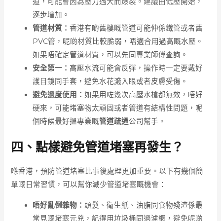
道，可能會因為壓力過大而爆裂。建議由低壓開始，
逐步增加。
管道材質：
香港有啲舊樓嘅管道可能仲係鐵管或者舊
PVC管，呢啲材質比較脆弱，唔適合用過高嘅水壓。
如果唔確定管道材質，可以先同專業師傅查詢。
安全第一：
高壓水流可能會反彈，操作時一定要戴好
護目鏡同手套，避免水花濺入眼或者皮膚受傷。
避免過度使用：
如果用咗幾次高壓水槍都無效，唔好
硬來，可能堵塞物太頑固或者管道有結構性問題，呢
個時候最好搵專業嘅
管道疏通
公司幫手。
四、點樣避免管道堵塞再發生？
喺香港，預防管道堵塞比事後處理更加重要。以下有幾個簡
單嘅日常習慣，可以幫你減少管道堵塞嘅機會：
唔好亂倒雜物：
頭髮、衛生紙、油脂同食物殘渣係最
常見嘅堵塞元兇，記得用垃圾桶同過濾網，避免呢啲