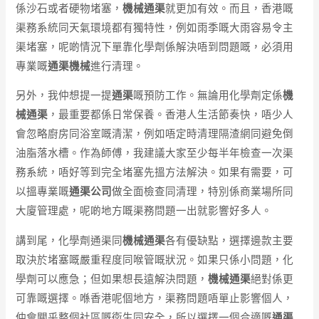
係沙石或者硬物堵塞，
機械通渠
就更加有效。而且，香港嘅
渠務系統同天氣環境都有獨特性，例如雨季嘅大雨容易令主
渠堵塞，呢啲情況下單靠化學劑係解決唔到問題嘅，必須用
專業嘅
通渠機械
進行清理。
另外，我仲想提一提
通渠
嘅預防工作。無論用化學劑定係
機
械通渠
，最重要都係日常保養。香港人生活節奏快，唔少人
會忽略廚房同浴室嘅清潔，例如唔定時清理隔渣網同避免倒
油脂落水槽。作為師傅，我建議大家至少每半年檢查一次渠
務系統，唔好等到完全堵塞先搵方法解決。如果有需要，可
以搵專業嘅
通渠公司
做全面檢查同清理，特別係商業場所同
大廈管理處，呢啲地方嘅渠務問題一出就影響好多人。
講到尾，化學劑通渠同
機械通渠
各有優缺點，選擇邊款主要
取決於堵塞嘅嚴重程度同喉管嘅狀況。如果只係小問題，化
學劑可以應急；但如果想長遠解決問題，
機械通渠
絕對係更
可靠嘅選擇。喺香港呢個地方，渠務問題唔單止影響個人，
仲會關乎整個社區嘅衛生同安全，所以選擇一個合適嘅
通渠