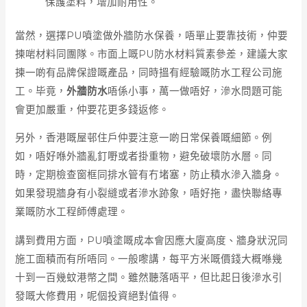
保護塗料，增加耐用性。
當然，選擇PU噴塗做外牆防水保養，唔單止要靠技術，仲要
揀啱材料同團隊。市面上嘅PU防水材料質素參差，建議大家
揀一啲有品牌保證嘅產品，同時搵有經驗嘅防水工程公司施
工。毕竟，
外牆防水
唔係小事，萬一做唔好，滲水問題可能
會更加嚴重，仲要花更多錢返修。
另外，香港嘅屋邨住戶仲要注意一啲日常保養嘅細節。例
如，唔好喺外牆亂釘嘢或者掛重物，避免破壞防水層。同
時，定期檢查窗框同排水管有冇堵塞，防止積水滲入牆身。
如果發現牆身有小裂縫或者滲水跡象，唔好拖，盡快聯絡專
業嘅防水工程師傅處理。
講到費用方面，PU噴塗嘅成本會因應大廈高度、牆身狀況同
施工面積而有所唔同。一般嚟講，每平方米嘅價錢大概喺幾
十到一百幾蚊港幣之間。雖然聽落唔平，但比起日後滲水引
發嘅大修費用，呢個投資絕對值得。