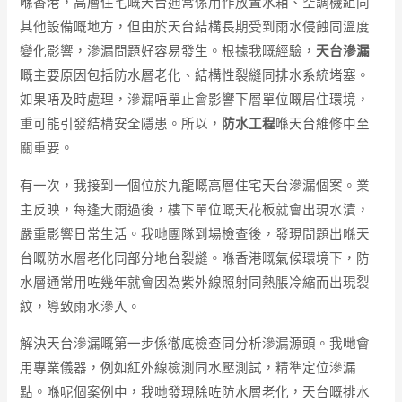
喺香港，高層住宅嘅天台通常係用作放置水箱、空調機組同
其他設備嘅地方，但由於天台結構長期受到雨水侵蝕同溫度
變化影響，滲漏問題好容易發生。根據我嘅經驗，
天台滲漏
嘅主要原因包括防水層老化、結構性裂縫同排水系統堵塞。
如果唔及時處理，滲漏唔單止會影響下層單位嘅居住環境，
重可能引發結構安全隱患。所以，
防水工程
喺天台維修中至
關重要。
有一次，我接到一個位於九龍嘅高層住宅天台滲漏個案。業
主反映，每逢大雨過後，樓下單位嘅天花板就會出現水漬，
嚴重影響日常生活。我哋團隊到場檢查後，發現問題出喺天
台嘅防水層老化同部分地台裂縫。喺香港嘅氣候環境下，防
水層通常用咗幾年就會因為紫外線照射同熱脹冷縮而出現裂
紋，導致雨水滲入。
解決天台滲漏嘅第一步係徹底檢查同分析滲漏源頭。我哋會
用專業儀器，例如紅外線檢測同水壓測試，精準定位滲漏
點。喺呢個案例中，我哋發現除咗防水層老化，天台嘅排水