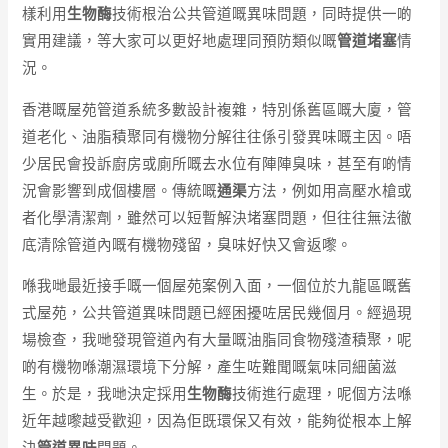
樣利用
生物酶
技術根治公共管道嘅異味問題，同時提供一啲
實用建議，等大家可以更好地處理同預防類似嘅
管道堵塞
情
況。
香港嘅屋苑管道系統多數設計複雜，特別係舊區嘅大廈，管
道老化、油脂積聚同有機物分解往往係引發異味嘅主因。唔
少居民會投訴廚房或廁所嘅去水位有陣陣臭味，甚至有啲情
況會影響到成個樓層。傳統嘅
通渠
方法，例如用高壓水槍或
者化學清潔劑，雖然可以短暫解決堵塞問題，但往往無法徹
底清除管道內嘅有機物殘留，臭味好快又會返嚟。
喺我哋最近接手嘅一個屋苑案例入面，一個位於九龍區嘅舊
式屋苑，公共管道異味問題已經困擾咗居民幾個月。經過現
場檢查，我哋發現管道內有大量嘅油脂同食物殘渣積聚，呢
啲有機物喺潮濕環境下分解，產生咗難聞嘅氣味同細菌滋
生。於是，我哋決定採用
生物酶
技術進行處理，呢個方法喺
近年越嚟越受歡迎，因為佢既環保又有效，能夠從根本上解