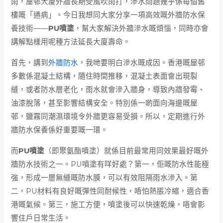
雨，屋邨大廈外牆長期受風吹雨打，滲水問題幾乎係每個舊
樓嘅「通病」。今日我想同大家分享一項高效嘅外牆防水保
養技術——
PU噴塗
，幫大家解決外牆滲水嘅煩惱，同時亦會
講解點樣用呢種方法延長大廈壽命。
首先，講到
外牆防水
，我哋要明白滲水嘅成因。香港嘅屋邨
多數係混凝土結構，隨住時間推移，混凝土表面會出現裂
縫，或者防水層老化，雨水就會滲入牆身，導致內牆發霉、
油漆脫落，甚至影響結構安全。特別係一啲面向海邊嘅屋
邨，鹽霧同潮濕環境令外牆更容易受損。所以，定期進行外
牆防水保養係好重要嘅一環。
而
PU噴塗
（即聚氨酯噴塗）就係目前最常用同效果最好嘅外
牆防水技術之一。PU噴塗有咩好處？第一，佢嘅防水性能極
強，形成一層無縫嘅防水膜，可以有效阻隔雨水滲入。第
二，PU材料有良好嘅彈性同耐候性，唔怕熱脹冷縮，適合香
港嘅氣候。第三，施工方便，噴塗後可以快速乾燥，唔會影
響住戶日常生活。