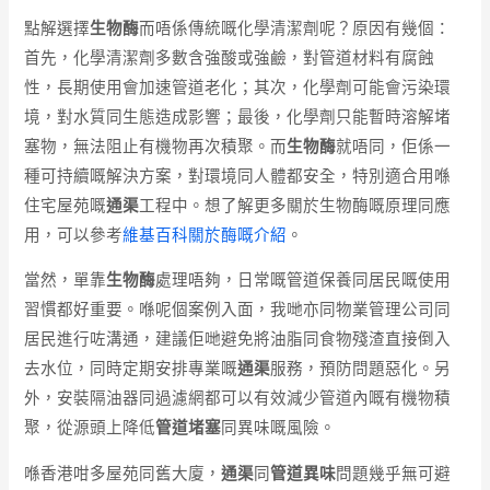
點解選擇
生物酶
而唔係傳統嘅化學清潔劑呢？原因有幾個：
首先，化學清潔劑多數含強酸或強鹼，對管道材料有腐蝕
性，長期使用會加速管道老化；其次，化學劑可能會污染環
境，對水質同生態造成影響；最後，化學劑只能暫時溶解堵
塞物，無法阻止有機物再次積聚。而
生物酶
就唔同，佢係一
種可持續嘅解決方案，對環境同人體都安全，特別適合用喺
住宅屋苑嘅
通渠
工程中。想了解更多關於生物酶嘅原理同應
用，可以參考
維基百科關於酶嘅介紹
。
當然，單靠
生物酶
處理唔夠，日常嘅管道保養同居民嘅使用
習慣都好重要。喺呢個案例入面，我哋亦同物業管理公司同
居民進行咗溝通，建議佢哋避免將油脂同食物殘渣直接倒入
去水位，同時定期安排專業嘅
通渠
服務，預防問題惡化。另
外，安裝隔油器同過濾網都可以有效減少管道內嘅有機物積
聚，從源頭上降低
管道堵塞
同異味嘅風險。
喺香港咁多屋苑同舊大廈，
通渠
同
管道異味
問題幾乎無可避