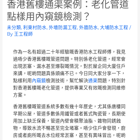
香港舊樓通渠案例：老化管道
點樣用內窺鏡檢測？
未分類
,
利東村防水
,
外墻防漏工程
,
外牆防水
,
大埔防水工程
/
By
王工程師
作為一名有超過二十年經驗嘅香港防水工程師傅，我見
過唔少香港舊樓嘅管道問題。特別係老化管道，經常會
出現淤塞、漏水甚至爆裂嘅情況，對於屋企同大廈住戶
來講，呢啲問題真係頭痛不已。今日同大家分享一下，
點樣利用
內窺鏡
檢測技術，幫忙解決
通渠
問題，特別針
對香港舊樓嘅老化管道，提供專業又有效嘅檢測同維修
方案。
香港舊樓嘅管道系統多數有幾十年歷史，尤其係唐樓同
早期公屋，管道多數係用鐵管或者舊式陶瓷管，長期使
用加上缺乏保養，管道內壁會積聚油脂、雜物同銹蝕
物，導致水流不暢甚至完全堵塞。唔少住戶會發現，廚
房或者廁所嘅去水位經常淤塞，甚至有異味冒出，呢啲