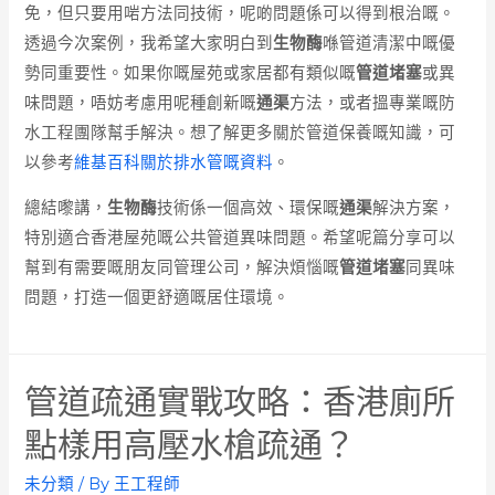
免，但只要用啱方法同技術，呢啲問題係可以得到根治嘅。
透過今次案例，我希望大家明白到
生物酶
喺管道清潔中嘅優
勢同重要性。如果你嘅屋苑或家居都有類似嘅
管道堵塞
或異
味問題，唔妨考慮用呢種創新嘅
通渠
方法，或者搵專業嘅防
水工程團隊幫手解決。想了解更多關於管道保養嘅知識，可
以參考
維基百科關於排水管嘅資料
。
總結嚟講，
生物酶
技術係一個高效、環保嘅
通渠
解決方案，
特別適合香港屋苑嘅公共管道異味問題。希望呢篇分享可以
幫到有需要嘅朋友同管理公司，解決煩惱嘅
管道堵塞
同異味
問題，打造一個更舒適嘅居住環境。
管道疏通實戰攻略：香港廁所
點樣用高壓水槍疏通？
未分類
/ By
王工程師