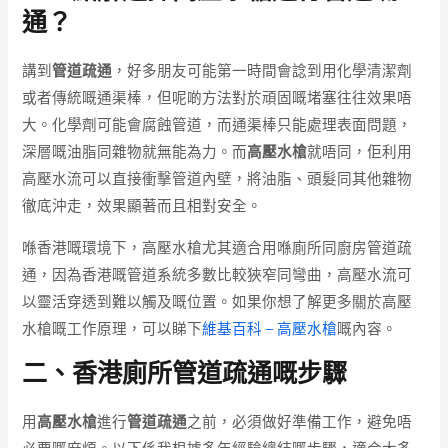
通？
講到
管道疏通
，好多朋友可能第一時間會諗到用化學清潔劑
或者傳統嘅通渠棒，但呢啲方法對於頑固嘅堵塞往往效果唔
大。化學劑可能會腐蝕管道，而通渠棒只能處理表面問題，
深層嘅油脂同雜物就無能為力。而
高壓水槍
就唔同，佢利用
高壓水流可以直接衝擊管道內壁，將油脂、頭髮同其他雜物
徹底沖走，效果顯著而且相對安全。
喺香港嘅環境下，高壓水槍尤其適合用喺廁所同廚房管道疏
通，因為香港嘅管道系統多數比較狹窄同彎曲，高壓水流可
以靈活穿透到難以觸及嘅位置。如果你想了解更多關於高壓
水槍嘅工作原理，可以睇下
維基百科 – 高壓水槍
嘅內容。
二、香港廁所管道疏通嘅步驟
用
高壓水槍
進行
管道疏通
之前，必須做好準備工作，避免唔