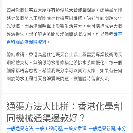
如果你嘅住宅或大廈亦有類似嘅
天台滲漏
問題，建議盡早聯
絡專業嘅防水工程團隊進行檢查同維修。唔好等到問題惡化
先後悔，因為滲漏唔單止影響生活質素，重可能造成更大嘅
經濟損失。想了解更多關於滲漏問題嘅成因，可以參考
維基
百科關於滲漏嘅資料
。
總結嚟講，香港高層住宅嘅天台止漏工程需要專業技術同長
期經驗支持。無論係防水層修補定係排水系統優化，每一個
細節都唔容忽視。希望我嘅分享可以幫到大家，如果有任何
關於
防水工程
或
天台滲漏
嘅問題，歡迎隨時留言交流！
通渠方法大比拼：香港化學劑
同機械通渠邊款好？
一般通渠方法
,
一般工程问题
,
一般文章類
,
一般通渠新聞
,
未分