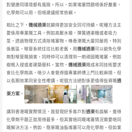
對健康同環境都有風險。所以，如果堵塞問題唔係好嚴重，
化學劑可以用，但唔建議經常依賴。
相比之下，
機械通渠
就顯得更加安全同可持續。呢種方法主
要係用專業嘅工具，例如高壓水槍、彈簧通渠機或者吸力
泵，透過物理方式清除堵塞物。喺香港嘅大廈同屋苑，特別
係舊區，喉管系統往往比較老舊，用
機械通渠
可以避免化學
劑對喉管嘅損害，同時仲可以清理到一啲頑固嘅堵塞，例如
樹根入侵或者建築廢料。當然，
機械通渠
嘅成本同技術要求
會比化學劑高，唔少人會覺得搵專業師傅上門比較麻煩，但
以長期效果同安全性嚟講，呢個方法絕對係更值得投資嘅
通
渠方案
。
講到香港嘅實際情況，我發現好多客戶對
通渠
有誤解，覺得
化學劑平靚正就用得最多，但其實唔同嘅堵塞情況需要唔同
嘅解決方法。例如，簡單嘅油脂堵塞可以用化學劑，但如果