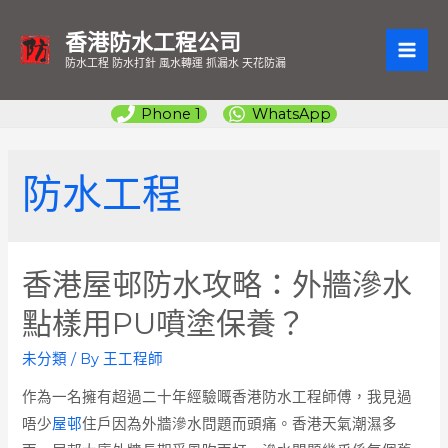
香港防水工程公司
MAI
防水工程 防水打針 風水轉運 抓漏水 天花防漏
ME
Phone 1
WhatsApp
防水工程
香港屋邨防水攻略：外牆滲水
點樣用PU噴塗保養？
未分類
/ By
王工程師
作為一名擁有超過二十年經驗嘅香港防水工程師傅，我見過
唔少
屋邨
住戶因為外牆滲水問題而頭痛。香港天氣潮濕多