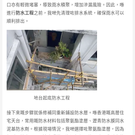
口亦有輕微堵塞，導致雨水積聚，增加滲漏風險。因此，喺
進行
防水工程
之前，我哋先清理咗排水系統，確保雨水可以
順利排出。
地台起底防水工程
接下來嘅步驟就係修補同重新鋪設防水層。喺香港嘅高層住
宅天台，常用嘅防水材料包括聚氨酯塗層、瀝青防水膜同水
泥基防水劑。根據現場情況，我哋選擇咗聚氨酯塗層，因為