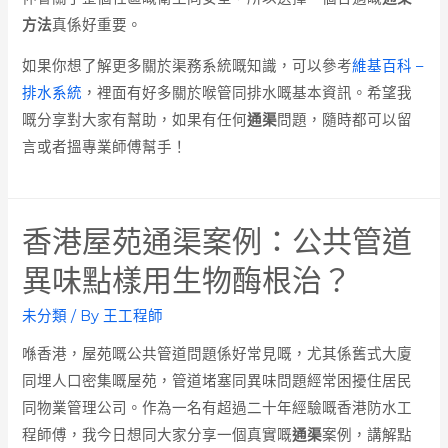
方法
真係好重要。
如果你想了解更多關於渠務系統嘅知識，可以參考
維基百科 –
排水系統
，裡面有好多關於喉管同排水嘅基本資訊。希望我
嘅分享對大家有幫助，如果有任何
通渠
問題，隨時都可以留
言或者搵專業師傅幫手！
香港屋苑通渠案例：公共管道
異味點樣用生物酶根治？
未分類
/ By
王工程師
喺香港，屋苑嘅公共管道問題係好常見嘅，尤其係舊式大廈
同埋人口密集嘅屋苑，管道堵塞同異味問題經常困擾住居民
同物業管理公司。作為一名有超過二十年經驗嘅香港防水工
程師傅，我今日想同大家分享一個真實嘅
通渠
案例，講解點