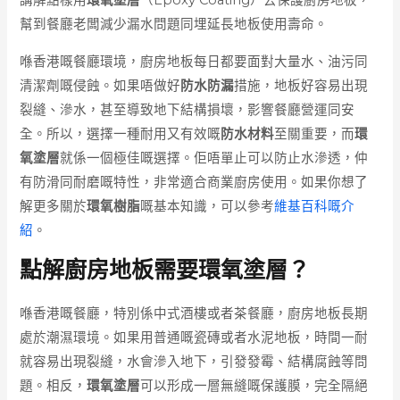
講解點樣用
環氧塗層
（Epoxy Coating）去保護廚房地板，
幫到餐廳老闆減少漏水問題同埋延長地板使用壽命。
喺香港嘅餐廳環境，廚房地板每日都要面對大量水、油污同
清潔劑嘅侵蝕。如果唔做好
防水防漏
措施，地板好容易出現
裂縫、滲水，甚至導致地下結構損壞，影響餐廳營運同安
全。所以，選擇一種耐用又有效嘅
防水材料
至關重要，而
環
氧塗層
就係一個極佳嘅選擇。佢唔單止可以防止水滲透，仲
有防滑同耐磨嘅特性，非常適合商業廚房使用。如果你想了
解更多關於
環氧樹脂
嘅基本知識，可以參考
維基百科嘅介
紹
。
點解廚房地板需要環氧塗層？
喺香港嘅餐廳，特別係中式酒樓或者茶餐廳，廚房地板長期
處於潮濕環境。如果用普通嘅瓷磚或者水泥地板，時間一耐
就容易出現裂縫，水會滲入地下，引發發霉、結構腐蝕等問
題。相反，
環氧塗層
可以形成一層無縫嘅保護膜，完全隔絕