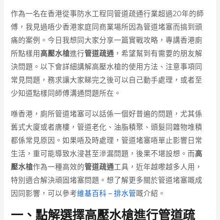
作為一名在香港從事防水工程同管道疏通行業超過20年的師
傅，我見過唔少香港家庭同商業場所因為管道堵塞而搞到頭
痛的案例。今日我想同大家分享一篇實戰攻略，專講香港廁
所點樣用
高壓水槍
進行
管道疏通
，希望幫到有需要的朋友解
決問題。以下會詳細講解高壓水槍的使用方法、注意事項同
常見問題，務求讓大家睇完之後可以自己動手處理，或者至
少知道點樣同師傅溝通問題所在。
喺香港，廁所管道堵塞可以話係一個好普遍的問題，尤其係
舊式大廈或者唐樓，管道老化、油脂積聚、頭髮同雜物堆積
都係常見原因。如果唔及時處理，管道堵塞唔單止影響日常
生活，重可能導致水浸甚至滲漏問題，後果不堪設想。而
高
壓水槍
作為一種高效的
管道疏通
工具，近年越嚟越多人用，
特別適合解決頑固堵塞問題。想了解更多關於管道堵塞嘅成
因同影響，可以參考
維基百科 – 排水管
嘅介紹。
一、點解選擇高壓水槍進行管道疏