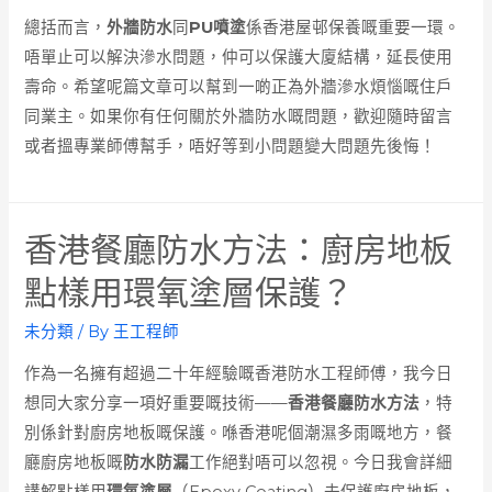
總括而言，
外牆防水
同
PU噴塗
係香港屋邨保養嘅重要一環。
唔單止可以解決滲水問題，仲可以保護大廈結構，延長使用
壽命。希望呢篇文章可以幫到一啲正為外牆滲水煩惱嘅住戶
同業主。如果你有任何關於外牆防水嘅問題，歡迎隨時留言
或者搵專業師傅幫手，唔好等到小問題變大問題先後悔！
香港餐廳防水方法：廚房地板
點樣用環氧塗層保護？
未分類
/ By
王工程師
作為一名擁有超過二十年經驗嘅香港防水工程師傅，我今日
想同大家分享一項好重要嘅技術——
香港餐廳防水方法
，特
別係針對廚房地板嘅保護。喺香港呢個潮濕多雨嘅地方，餐
廳廚房地板嘅
防水防漏
工作絕對唔可以忽視。今日我會詳細