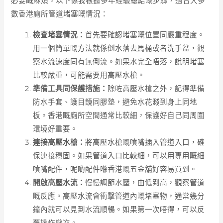
必要嘅麻煩。以下係我根據多年經驗總結嘅步驟，適合大多
數香港廁所管道堵塞嘅情況：
檢查堵塞情況：
首先要確認堵塞嘅位置同嚴重程度。
用一個簡單嘅方法就係倒水落去馬桶或者洗手盆，觀
察水流速度同有無倒流。如果水完全唔落，說明堵塞
比較嚴重，可能需要用高壓水槍。
準備工具同保護措施：
除咗高壓水槍之外，記得準備
防水手套、護目鏡同膠墊，避免水花濺到身上同地
板。香港嘅廁所空間通常比較細，保護好自己同周圍
環境好重要。
連接高壓水槍：
將高壓水槍嘅噴嘴插入管道入口，確
保連接穩固。如果管道入口比較細，可以用專用嘅細
噴嘴配件，呢啲配件喺香港嘅五金舖好容易買到。
開啟高壓水流：
慢慢調節水壓，由低到高，觀察管道
嘅反應。高壓水流會衝擊管道內嘅堵塞物，通常幾分
鐘內就可以見到水流順暢。如果第一次唔得，可以反