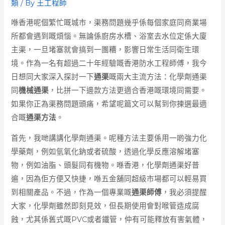
類
/ By
王工程師
喺香港呢個繁忙嘅城市，渠務問題幾乎係每個家庭同商業場
所都會遇到嘅煩惱。無論係廚房水槽、浴室去水位定係大廈
主渠，一旦堵塞就會搞到一團糟，影響日常生活同衛生環
境。作為一名有超過二十年經驗嘅香港防水工程師傅，我今
日想同大家深入探討一下
通渠
嘅兩大主流方法：化學劑通渠
同
機械通渠
，比拼一下邊款方法更適合香港嘅環境同需要。
如果你正為渠務問題頭痛，希望呢篇文可以幫到你揀選最適
合嘅
通渠方法
。
首先，我哋講講化學劑通渠。呢種方法主要係用一啲強力化
學藥劑，例如氫氧化鈉或者硫酸，透過化學反應溶解堵塞
物，例如油脂、頭髮同有機物。喺香港，化學劑通渠好普
遍，因為佢方便又快捷，喺五金舖同超級市場都可以輕易買
到相關產品。不過，作為一個專業嘅
通渠師傅
，我必須提醒
大家，化學劑雖然即刻見效，但長期使用會對喉管造成腐
蝕，尤其係舊式嘅PVC或者鐵管，仲有可能釋放有害氣體，