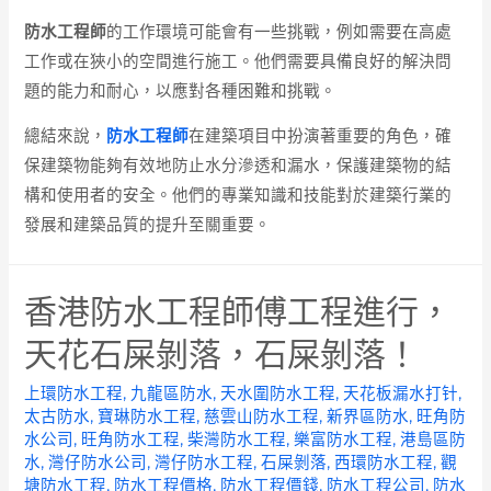
防水工程師
的工作環境可能會有一些挑戰，例如需要在高處
工作或在狹小的空間進行施工。他們需要具備良好的解決問
題的能力和耐心，以應對各種困難和挑戰。
總結來說，
防水工程師
在建築項目中扮演著重要的角色，確
保建築物能夠有效地防止水分滲透和漏水，保護建築物的結
構和使用者的安全。他們的專業知識和技能對於建築行業的
發展和建築品質的提升至關重要。
香港防水工程師傅工程進行，
天花石屎剝落，石屎剝落！
上環防水工程
,
九龍區防水
,
天水圍防水工程
,
天花板漏水打针
,
太古防水
,
寶琳防水工程
,
慈雲山防水工程
,
新界區防水
,
旺角防
水公司
,
旺角防水工程
,
柴灣防水工程
,
樂富防水工程
,
港島區防
水
,
灣仔防水公司
,
灣仔防水工程
,
石屎剝落
,
西環防水工程
,
觀
塘防水工程
,
防水工程價格
,
防水工程價錢
,
防水工程公司
,
防水