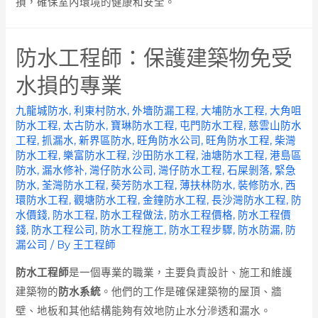
損，確保室內環境的健康和安全。
防水工程師：保護建築物免受
水損的專業
九龍城防水
,
利東村防水
,
外墻防漏工程
,
大埔防水工程
,
大角咀
防水工程
,
太古防水
,
寶琳防水工程
,
屯門防水工程
,
慈雲山防水
工程
,
抓漏水
,
新界區防水
,
旺角防水公司
,
旺角防水工程
,
柴灣
防水工程
,
樂富防水工程
,
沙田防水工程
,
油塘防水工程
,
港島區
防水
,
漏水修补
,
灣仔防水公司
,
灣仔防水工程
,
石屎剝落
,
緊急
防水
,
荃灣防水工程
,
葵芳防水工程
,
薄扶林防水
,
裝修防水
,
西
環防水工程
,
觀塘防水工程
,
金鐘防水工程
,
長沙灣防水工程
,
防
水價錢
,
防水工程
,
防水工程做法
,
防水工程價格
,
防水工程價
錢
,
防水工程公司
,
防水工程施工
,
防水工程步驟
,
防水防漏
,
防
漏公司
/ By
王工程師
防水工程師
是一個專業的職業，主要負責設計、施工和維護
建築物的
防水系統
。他們的工作是確保建築物的屋頂、牆
壁、地板和其他結構能夠有效地防止水分滲透和漏水。