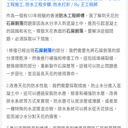
工程施工
,
防水工程步驟
,
防水打針
/ By
王工程師
作為一個有50年經驗的香港
防水工程師傅
，我了解到天花的
石屎剝落
問題是因為水分滲入到混凝土中，進而引起混凝土
的腐蝕和劣化，導致天花表面的
石屎剝落
。要解決這個問
題，必須採取以下措施：
1.修復已經出現
石屎剝落
的部分：我們需要先將石屎剝落的部
分清理乾淨，然後進行補強和修復工作。這包括填補裂縫、
替換損壞的部分、重新製作石屎層等。這樣可以防止問題進
一步惡化，並且延長天花的使用壽命。
2.改善天花的防水性能：我們需要採取措施，防止水分進入混
凝土中。這可以通過安裝防水層、檢查和補強防水層、改善
排水系統等方式來實現。防水層可以是涂層或薄膜，或者是
一種特殊的水泥漿混合物。排水系統可以將水從天花排出，
從而減少水分對天花的損害。