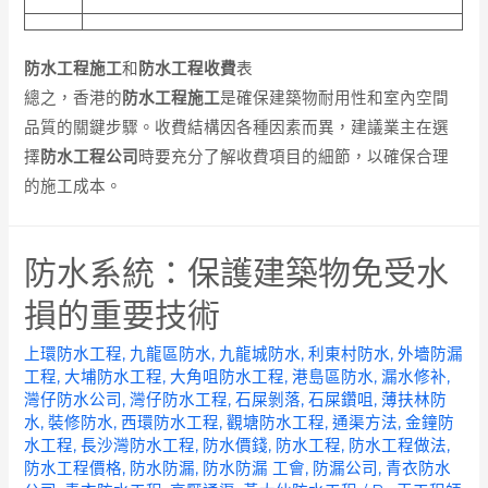
防水工程施工
和
防水工程收費
表
總之，香港的
防水工程施工
是確保建築物耐用性和室內空間
品質的關鍵步驟。收費結構因各種因素而異，建議業主在選
擇
防水工程公司
時要充分了解收費項目的細節，以確保合理
的施工成本。
防水系統：保護建築物免受水
損的重要技術
上環防水工程
,
九龍區防水
,
九龍城防水
,
利東村防水
,
外墻防漏
工程
,
大埔防水工程
,
大角咀防水工程
,
港島區防水
,
漏水修补
,
灣仔防水公司
,
灣仔防水工程
,
石屎剝落
,
石屎鑽咀
,
薄扶林防
水
,
裝修防水
,
西環防水工程
,
觀塘防水工程
,
通渠方法
,
金鐘防
水工程
,
長沙灣防水工程
,
防水價錢
,
防水工程
,
防水工程做法
,
防水工程價格
,
防水防漏
,
防水防漏 工會
,
防漏公司
,
青衣防水