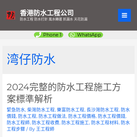
香港防水工程公司
MAI
防水工程 防水打針 風水轉運 抓漏水 天花防漏
ME
Phone 1
WhatsApp
湾仔防水
2024完整的防水工程施工方
案標準解析
緊急防水
,
柴灣防水工程
,
樂富防水工程
,
長沙灣防水工程
,
防水
價錢
,
防水工程
,
防水工程做法
,
防水工程價格
,
防水工程價錢
,
防水工程師
,
防水工程收費
,
防水工程施工
,
防水工程材料
,
防水
工程步驟
/ By
王工程師