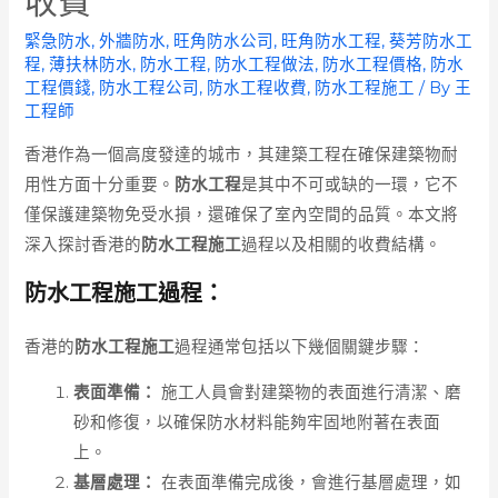
收費
緊急防水
,
外牆防水
,
旺角防水公司
,
旺角防水工程
,
葵芳防水工
程
,
薄扶林防水
,
防水工程
,
防水工程做法
,
防水工程價格
,
防水
工程價錢
,
防水工程公司
,
防水工程收費
,
防水工程施工
/ By
王
工程師
香港作為一個高度發達的城市，其建築工程在確保建築物耐
用性方面十分重要。
防水工程
是其中不可或缺的一環，它不
僅保護建築物免受水損，還確保了室內空間的品質。本文將
深入探討香港的
防水工程施工
過程以及相關的收費結構。
防水工程施工過程：
香港的
防水工程施工
過程通常包括以下幾個關鍵步驟：
表面準備：
施工人員會對建築物的表面進行清潔、磨
砂和修復，以確保防水材料能夠牢固地附著在表面
上。
基層處理：
在表面準備完成後，會進行基層處理，如