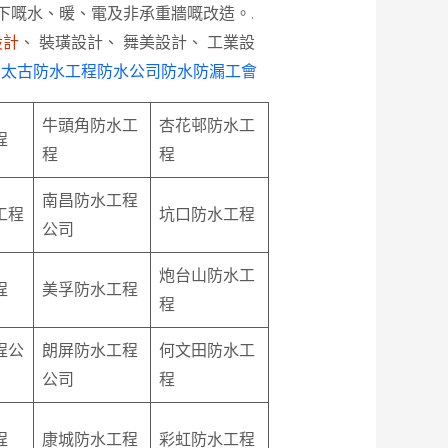
下嘅水、暖、電及非承重牆嘅改造。.
設計
、 裝璜設計、 舞美設計、 工業設
m 太古防水工程防水公司防水防漏工會
牛頭角防水工
杏花邨防水工
程
程
程
南昌防水工程
工程
坑口防水工程
公司
炮台山防水工
程
美孚防水工程
程
程公
朗屏防水工程
何文田防水工
公司
程
程
康城防水工程
彩虹防水工程