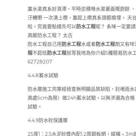
塞水渠真系好濕滯，平時淤積喺水渠裏面嘅廚餘 、
汙糟嘢 一次湧上嚟，塞起上嚟真系頭都痕埋。 天
啦，究竟要點樣先可以
防水工程
呢？ 系咪一定要請
高壓防水工程？ 太古
防水工程自己用
防水工程
水或者
防水工程
劑又有咩
程
不起低
防水工程
就等我地為你介紹5種簡易防水
62728207
4.4.8蓄水試驗
防水層施工完畢經檢查無明顯品質缺陷，封堵雨水
高處5cm為限）做24h蓄水試驗，以無滲漏為合
試驗。
4.4.9防水砼保護層
25厚1：2.5水泥砂漿內配1.2厚鋼板網，縱橫﹤