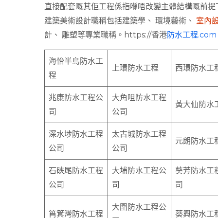
直接配套嘅其佢工程係指喺唔改變主體結構嘅前提
建築美術設計職稱包括建築學、 環境藝術、
室內
計、 雕塑等專業職稱。https://香港
防水工程.co
海怡半島防水工
上環防水工程
西環防水工
程
兆康防水工程公
大角咀防水工程
黃大仙防水
司
公司
深水埗防水工程
太古城防水工程
元朗防水工
公司
公司
石硤尾防水工程
大埔防水工程公
葵芳防水工
公司
司
司
大圍防水工程公
筲箕灣防水工程
葵興防水工