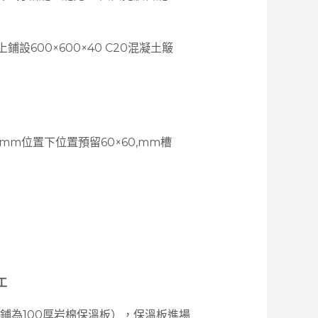
600×600×40 C20混凝土簸
0mm位置下位置預留60×60,mm槽
工
商鋪為100厚岩棉保溫板），保溫板進場