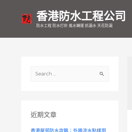
香港防水工程公司
防水工程 防水打針 風水轉運 抓漏水 天花防漏
S
e
a
r
c
近期文章
h
f
香港屋邨防水攻略：外牆滲水點樣用