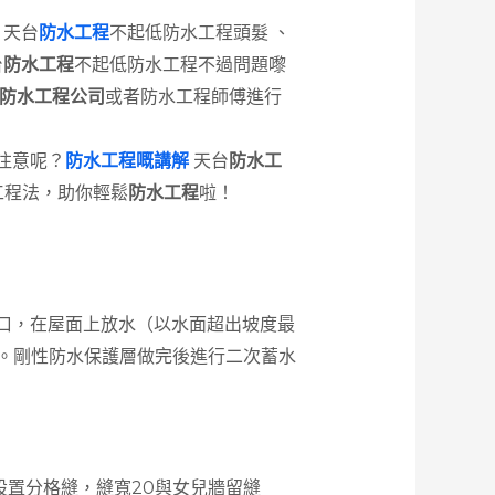
 天台
防水工程
不起低防水工程頭髮 、
台
防水工程
不起低防水工程不過問題嚟
防水工程公司
或者防水工程師傅進行
注意呢？
防水工程嘅講解
天台
防水工
工程法，助你輕鬆
防水工程
啦！
口，在屋面上放水（以水面超出坡度最
格。剛性防水保護層做完後進行二次蓄水
3m設置分格縫，縫寬20與女兒牆留縫