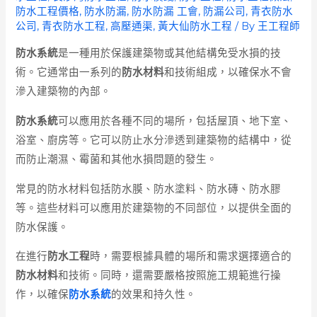
防水工程價格
,
防水防漏
,
防水防漏 工會
,
防漏公司
,
青衣防水
公司
,
青衣防水工程
,
高壓通渠
,
黃大仙防水工程
/ By
王工程師
防水系統
是一種用於保護建築物或其他結構免受水損的技
術。它通常由一系列的
防水材料
和技術組成，以確保水不會
滲入建築物的內部。
防水系統
可以應用於各種不同的場所，包括屋頂、地下室、
浴室、廚房等。它可以防止水分滲透到建築物的結構中，從
而防止潮濕、霉菌和其他水損問題的發生。
常見的防水材料包括防水膜、防水塗料、防水磚、防水膠
等。這些材料可以應用於建築物的不同部位，以提供全面的
防水保護。
在進行
防水工程
時，需要根據具體的場所和需求選擇適合的
防水材料
和技術。同時，還需要嚴格按照施工規範進行操
作，以確保
防水系統
的效果和持久性。