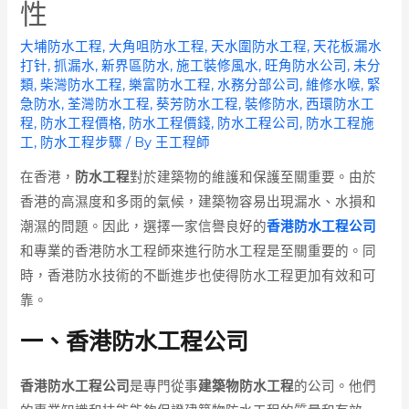
性
大埔防水工程
,
大角咀防水工程
,
天水圍防水工程
,
天花板漏水
打针
,
抓漏水
,
新界區防水
,
施工裝修風水
,
旺角防水公司
,
未分
類
,
柴灣防水工程
,
樂富防水工程
,
水務分部公司
,
維修水喉
,
緊
急防水
,
荃灣防水工程
,
葵芳防水工程
,
裝修防水
,
西環防水工
程
,
防水工程價格
,
防水工程價錢
,
防水工程公司
,
防水工程施
工
,
防水工程步驟
/ By
王工程師
在香港，
防水工程
對於建築物的維護和保護至關重要。由於
香港的高濕度和多雨的氣候，建築物容易出現漏水、水損和
潮濕的問題。因此，選擇一家信譽良好的
香港防水工程公司
和專業的香港防水工程師來進行防水工程是至關重要的。同
時，香港防水技術的不斷進步也使得防水工程更加有效和可
靠。
一、香港防水工程公司
香港防水工程公司
是專門從事
建築物防水工程
的公司。他們