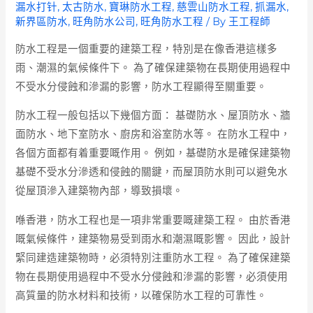
漏水打针
,
太古防水
,
寶琳防水工程
,
慈雲山防水工程
,
抓漏水
,
新界區防水
,
旺角防水公司
,
旺角防水工程
/ By
王工程師
防水工程是一個重要的建築工程，特別是在像香港這樣多
雨、潮濕的氣候條件下。 為了確保建築物在長期使用過程中
不受水分侵蝕和滲漏的影響，防水工程顯得至關重要。
防水工程一般包括以下幾個方面： 基礎防水、屋頂防水、牆
面防水、地下室防水、廚房和浴室防水等。 在防水工程中，
各個方面都有着重要嘅作用。 例如，基礎防水是確保建築物
基礎不受水分滲透和侵蝕的關鍵，而屋頂防水則可以避免水
從屋頂滲入建築物內部，導致損壞。
喺香港，防水工程也是一項非常重要嘅建築工程。 由於香港
嘅氣候條件，建築物易受到雨水和潮濕嘅影響。 因此，設計
緊同建造建築物時，必須特別注重防水工程。 為了確保建築
物在長期使用過程中不受水分侵蝕和滲漏的影響，必須使用
高質量的防水材料和技術，以確保防水工程的可靠性。