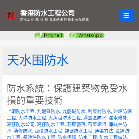
香港防水工程公司
MAI
防水工程 防水打針 風水轉運 抓漏水 天花防漏
ME
Phone 1
WhatsApp
天水围防水
防水系統：保護建築物免受水
損的重要技術
上環防水工程
,
九龍區防水
,
九龍城防水
,
利東村防水
,
外墻防漏
工程
,
大埔防水工程
,
大角咀防水工程
,
港島區防水
,
漏水修补
,
灣仔防水公司
,
灣仔防水工程
,
石屎剝落
,
石屎鑽咀
,
薄扶林防
水
,
裝修防水
,
西環防水工程
,
觀塘防水工程
,
通渠方法
,
金鐘防
水工程
,
長沙灣防水工程
,
防水價錢
,
防水工程
,
防水工程做法
,