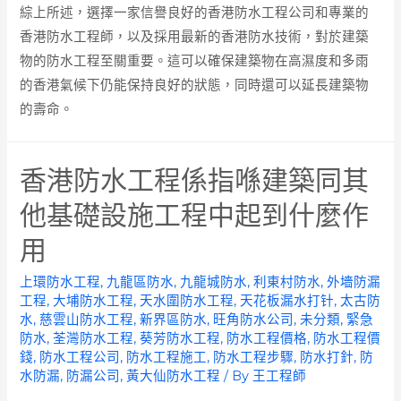
綜上所述，選擇一家信譽良好的香港防水工程公司和專業的
香港防水工程師，以及採用最新的香港防水技術，對於建築
物的防水工程至關重要。這可以確保建築物在高濕度和多雨
的香港氣候下仍能保持良好的狀態，同時還可以延長建築物
的壽命。
香港防水工程係指喺建築同其
他基礎設施工程中起到什麼作
用
上環防水工程
,
九龍區防水
,
九龍城防水
,
利東村防水
,
外墻防漏
工程
,
大埔防水工程
,
天水圍防水工程
,
天花板漏水打针
,
太古防
水
,
慈雲山防水工程
,
新界區防水
,
旺角防水公司
,
未分類
,
緊急
防水
,
荃灣防水工程
,
葵芳防水工程
,
防水工程價格
,
防水工程價
錢
,
防水工程公司
,
防水工程施工
,
防水工程步驟
,
防水打針
,
防
水防漏
,
防漏公司
,
黃大仙防水工程
/ By
王工程師