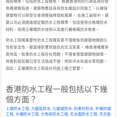
規和標準，包括防水工程標準。 根據香港特別行政區政府發
佈嘅建築指南，建築物應該具有防水嘅設計同施工，以確保
建築物可以經受住香港嘅強降雨和風暴。 在施工過程中，建
築公司必須遵循規定嘅防水工程標準，包括使用合格嘅防水
材料、採用正確嘅防水技術以及進行嚴格嘅防水檢查。
防水工程嘅重要性防水工程嘅質素不僅関係到建築物嘅耐久
性和安全性，都直接影響到居民的生活質素。 喺香港噉嘅多
雨地區，如果防水工程存在問題，不僅會導致建築物損壞，
仲會對居民嘅日常生活造成不便，例如滲水和漏水等問題。
因此，正確嘅防水工程設計同施工極之緊要。
香港防水工程一般包括以下幾
個方面？
上環防水工程
,
九龍區防水
,
九龍城防水
,
利東村防水
,
外墻防漏
工程
,
大埔防水工程
,
大角咀防水工程
,
天水圍防水工程
,
天花板