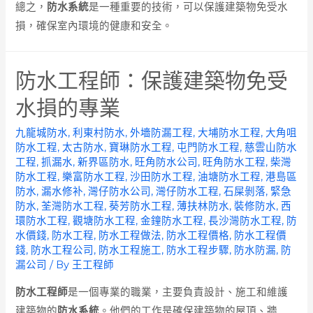
總之，
防水系統
是一種重要的技術，可以保護建築物免受水
損，確保室內環境的健康和安全。
防水工程師：保護建築物免受
水損的專業
九龍城防水
,
利東村防水
,
外墻防漏工程
,
大埔防水工程
,
大角咀
防水工程
,
太古防水
,
寶琳防水工程
,
屯門防水工程
,
慈雲山防水
工程
,
抓漏水
,
新界區防水
,
旺角防水公司
,
旺角防水工程
,
柴灣
防水工程
,
樂富防水工程
,
沙田防水工程
,
油塘防水工程
,
港島區
防水
,
漏水修补
,
灣仔防水公司
,
灣仔防水工程
,
石屎剝落
,
緊急
防水
,
荃灣防水工程
,
葵芳防水工程
,
薄扶林防水
,
裝修防水
,
西
環防水工程
,
觀塘防水工程
,
金鐘防水工程
,
長沙灣防水工程
,
防
水價錢
,
防水工程
,
防水工程做法
,
防水工程價格
,
防水工程價
錢
,
防水工程公司
,
防水工程施工
,
防水工程步驟
,
防水防漏
,
防
漏公司
/ By
王工程師
防水工程師
是一個專業的職業，主要負責設計、施工和維護
建築物的
防水系統
。他們的工作是確保建築物的屋頂、牆