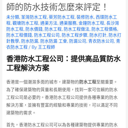
師的防水技術怎麼來評定！
未分類
,
荃灣防水工程
,
葵芳防水工程
,
裝修防水
,
西環防水工
程
,
觀塘防水工程
,
通渠方法
,
通渠服務
,
金鐘防水工程
,
長沙灣
防水工程
,
防水價錢
,
防水工程
,
防水工程做法
,
防水工程價格
,
防水工程價錢
,
防水工程公司
,
防水工程步驟
,
防水打針
,
防水打
針教學
,
防水防漏
,
防水防漏 工會
,
防漏公司
,
青衣防水公司
,
青
衣防水工程
/ By
王工程師
香港防水工程公司：提供高品質防水
工程解決方案
香港是一個潮濕多雨的城市，建築物的
防水工程
至關重要。
為了確保建築物的質量和長期使用，找到一家可信賴的防水
工程公司是必要的。香港防水工程公司提供各種專業的防水
解決方案，並擁有豐富的經驗和專業的技術，可以滿足不同
建築物的需求。
首先，香港防水工程公司可以為各種建築物提供專業的防水