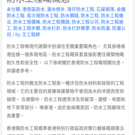
未分類
,
港島區防水
,
漏水修补
,
灣仔防水工程
,
石屎剝落
,
金鐘
防水工程
,
長沙灣防水工程
,
防水價錢
,
防水工程
,
防水工程做
法
,
防水工程價格
,
防水工程價錢
,
防水工程公司
,
防水工程施
工
,
防水工程步驟
,
防水打針
,
防水打針教學
,
防水防漏
,
防漏公
司
/ By
王工程師
防水工程喺現代建築中扮演住至關重要嘅角色。 尤其係喺香
港這樣一個多雨地區，防水工程嘅質素直接影響住建築物嘅
耐久性和安全性。 以下係啲關於香港防水工程嘅相關信息，
供讀者參考。
防水工程的概念防水工程是一種涉及防水材料和技術的工程
領域，它的主要目的是確保建築物不會因為水的滲透而受到
損壞。 在建築中，防水工程通常涉及到屋頂、牆壁、地面和
地下室等部分。 喺香港，由於氣候嘅原因，防水工程顯得尤
為重要。
香港嘅防水工程標準香港特別行政區政府實行嚴格嘅建築法