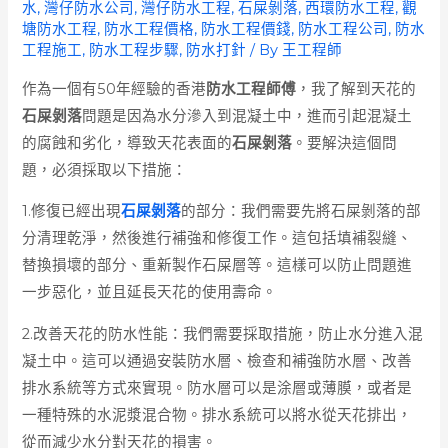
水
,
灣仔防水公司
,
灣仔防水工程
,
石屎剝落
,
西環防水工程
,
觀
塘防水工程
,
防水工程價格
,
防水工程價錢
,
防水工程公司
,
防水
工程施工
,
防水工程步驟
,
防水打針
/ By
王工程師
作為一個有50年經驗的香港
防水工程師傅
，我了解到天花的
石屎剝落
問題是因為水分滲入到混凝土中，進而引起混凝土
的腐蝕和劣化，導致天花表面的
石屎剝落
。要解決這個問
題，必須採取以下措施：
1.修復已經出現
石屎剝落
的部分：我們需要先將石屎剝落的部
分清理乾淨，然後進行補強和修復工作。這包括填補裂縫、
替換損壞的部分、重新製作石屎層等。這樣可以防止問題進
一步惡化，並且延長天花的使用壽命。
2.改善天花的防水性能：我們需要採取措施，防止水分進入混
凝土中。這可以通過安裝防水層、檢查和補強防水層、改善
排水系統等方式來實現。防水層可以是涂層或薄膜，或者是
一種特殊的水泥漿混合物。排水系統可以將水從天花排出，
從而減少水分對天花的損害。