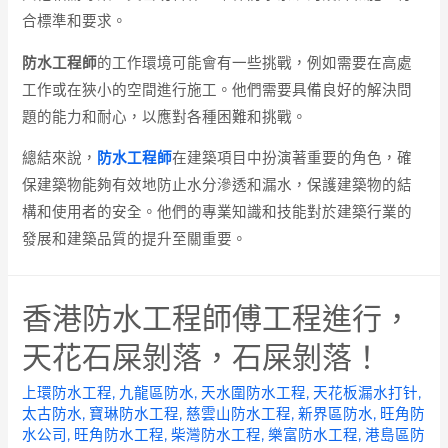
合標準和要求。
防水工程師
的工作環境可能會有一些挑戰，例如需要在高處
工作或在狹小的空間進行施工。他們需要具備良好的解決問
題的能力和耐心，以應對各種困難和挑戰。
總結來說，
防水工程師
在建築項目中扮演著重要的角色，確
保建築物能夠有效地防止水分滲透和漏水，保護建築物的結
構和使用者的安全。他們的專業知識和技能對於建築行業的
發展和建築品質的提升至關重要。
香港防水工程師傅工程進行，
天花石屎剝落，石屎剝落！
上環防水工程
,
九龍區防水
,
天水圍防水工程
,
天花板漏水打针
,
太古防水
,
寶琳防水工程
,
慈雲山防水工程
,
新界區防水
,
旺角防
水公司
,
旺角防水工程
,
柴灣防水工程
,
樂富防水工程
,
港島區防