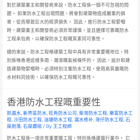
對於建築業主和開發商來說，防水工程係一個不可忽視的問
題。 如果防水工程出現問題，將會對建築物造成嚴重的損
害，從而導致巨大的經濟損失。 因此，進行防水工程緊嗰
時，建築業主和開發商必須非常謹慎，並且選擇可靠嘅防水
工程承包商，以確保防水工程嘅質素同可靠性。
總的來說，防水工程喺建築工程中具有非常重要嘅地位，特
別係喺香港這樣多雨、潮濕嘅氣候條件的。 因此，設計和建
造建築物緊嗰時，必須特別注重防水工程，使用高質量嘅防
水材料同技術，以確保防水工程嘅可靠性。
香港防水工程嘅重要性
抓漏水
,
新界區防水
,
旺角防水公司
,
柴灣防水工程
,
樂富防水工
程
,
沙田防水工程
,
油塘防水工程
,
漏水修补
,
灣仔防水工程
,
石
屎剝落
,
石屎鑽咀
/ By
王工程師
防水工程係一項非常重要嘅工程，特別係喺建築行業中。 它