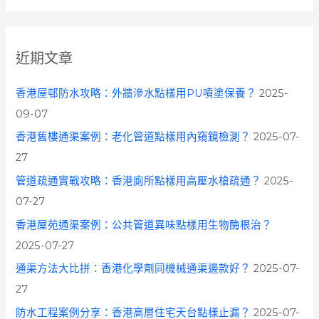
a
r
c
近期文章
h
f
香港屋邨防水攻略：外牆滲水點樣用PU噴塗保養？
2025-
o
09-07
r
香港舊樓通渠案例：老化管道點樣用內窺鏡檢測？
2025-07-
:
27
管道疏通實戰攻略：香港廁所點樣用高壓水槍疏通？
2025-
07-27
香港屋苑通渠案例：公共管道異味點樣用生物酶根治？
2025-07-27
通渠方法大比拼：香港化學劑同機械通渠邊款好？
2025-07-
27
防水工程案例分享：香港高層住宅天台點樣止漏？
2025-07-