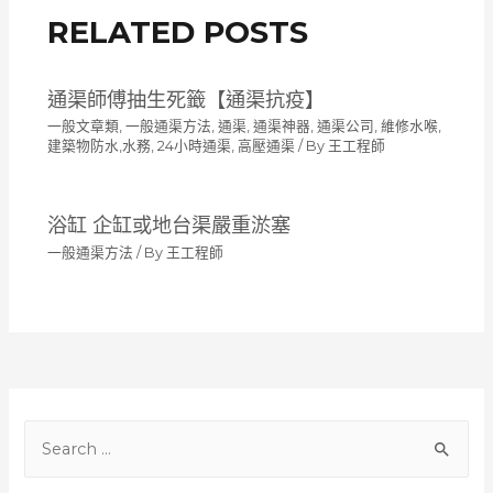
RELATED POSTS
通渠師傅抽生死籤【通渠抗疫】
一般文章類
,
一般通渠方法
,
通渠, 通渠神器, 通渠公司, 維修水喉,
建築物防水,水務, 24小時通渠, 高壓通渠
/ By
王工程師
浴缸 企缸或地台渠嚴重淤塞
一般通渠方法
/ By
王工程師
S
e