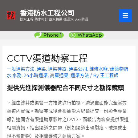
香港防水工程公司
MAI
防水工程 防水打針 風水轉運 抓漏水 天花防漏
ME
Phone 1
WhatsApp
CCTV渠道勘察工程
一般通渠方法
,
通渠, 通渠神器, 通渠公司, 維修水喉, 建築物防
水,水務, 24小時通渠, 高壓通渠
,
通渠方法
/ By
王工程師
提供先進
探測儀器配合不同尺
寸之勘探鏡頭
，經由沙井或渠管一方推進進行拍攝，透過畫面能完全掌握
渠道內實況。勘察完成後會根據影片紀錄提交一份彩色專業
報告連同含有渠道勘察影片之DVD，而報告內容會提供渠道
相關資訊，指出渠道之問題（例如渠道出現裂痕、破爛或出
現不當雜物）及相關維修之建議方案。