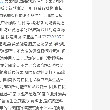
07
.大家都應該聽說過.有許多家庭都在
滴新型清潔工具. 各種有機物.油.植
麼呢.通渠粉香港產品性能：那麼 管道
中滴油脂.毛髮 等 堵死物 .可能實現通
地 防止管道堵死 跟維護.並且對鑄鐵.橡
便且 快速清潔 滴產品.
Tel:
62728207
0
毛髮.菜葉殘渣.廚房垃圾.茶葉.寵物毛.
管道類型：不會腐蝕鑄鐵跟塑料管道. 但
港滴使用方式：0取約40克（我們稱為
並分開放置.不要混合跟溶解.0將通渠
.觀察疏通效果. 如果仍然無法打開.請繼
使用時間.因為在使用過程中會產生熱量.
.塑料管可能會加熱並變形. 因此.在使
過40克.水溫不超過30度.0 此外通渠
會發生管道變形. 實際上.最好將塑料
於清潔跟疏通蔬菜池.水池.拖把池.地