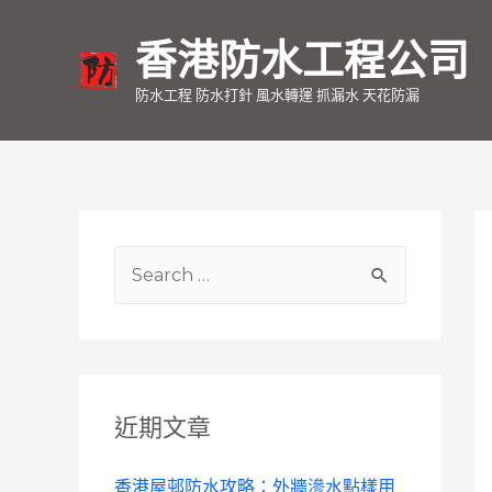
香港防水工程公司
防水工程 防水打針 風水轉運 抓漏水 天花防漏
S
e
a
r
c
近期文章
h
f
香港屋邨防水攻略：外牆滲水點樣用