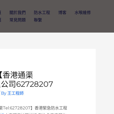
頁
關於我們
防水工程
博客
水喉維修
薦
常見問題
聯繫
【香港通渠
公司62728207
/ By
王工程師
l:62728207】香港緊急防水工程