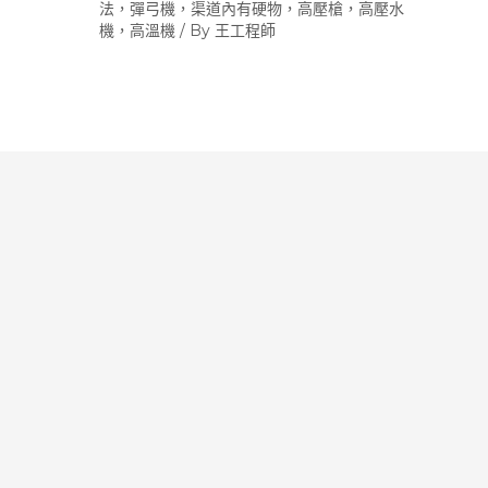
法，彈弓機，渠道內有硬物，高壓槍，高壓水
機，高溫機
/ By
王工程師