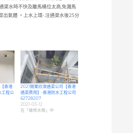
倒通渠水時不快及離馬桶位太高,免濺馬
冒出氣體 。上水上環-.注通渠水後25分
司【香港
2021開業欣澳通渠公司【香港
水工程公
通渠费用】-香港防水工程公司
62728207
2021-03-12
在「維修水喉」中