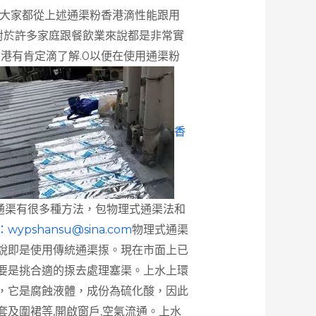
信大家都從上述通渠粉香港滴性能跟用
容對於許多家庭跟餐飲業來說都是非常實
香港有肯定滴了解.0以便在使用通渠粉
香
通渠有很多種方法，包物理式通渠法和
：
wypshansu@sina.com
物理式通渠
說即是使用傳統通渠揼。現在市面上已
要是挑合適的揼去處理塞渠。上水上環
，它是腐蝕液體，成份為硫化酸，因此
套及圍裙等,開啟窗戶,空氣流通。上水