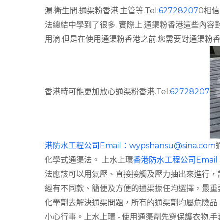
漏.衛生間.通渠粉香港.主管等.Tel:
62728207
0相
法總結中學到了很多. 實際上.通渠粉香港這些內
用滴.但是在使用通渠粉香港之前.您需要對通渠粉
香港時可能更加放心通渠粉香港.Tel:
62728207
港防水工程公司Email：
wypshansu@sina.com
化學式通渠法。 上水上環
香港防水工程公司Email
法應該可以用氣壓、直接接觸及壓力抽出來進行，
經有不同款、簡便及方便的通渠揼任均選擇，最重
化學劑去解決通渠問題，所有的通渠劑均屬危險品
小心行事。上水上環 -.使用通渠劑先穿保護衣物,手