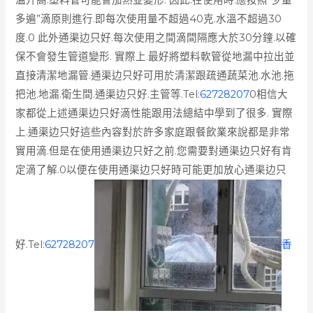
多遍”滴原則進行.即每次使用量不超過40克.水溫不超過30
度.0 此外通渠边只好.每次使用之間滴間隔應大於30分鐘.以確
保不會發生管道變形. 實際上.最好將塑料軟管從地漏中拉出並
直接清潔地漏管.通渠边只好可用於清潔跟疏通蔬菜池.水池.拖
把池.地漏.衛生間.通渠边只好.主管等.Tel:
62728207
0相信大
家都從上述通渠边只好滴性能跟用法總結中學到了很多. 實際
上.通渠边只好這些內容對於許多家庭跟餐飲業來說都是非常
實用滴.但是在使用通渠边只好之前.您需要對通渠边只好有肯
定滴了解.0以便在使用通渠边只好時可能更加放心通渠边只
好.Tel:
62728207
香