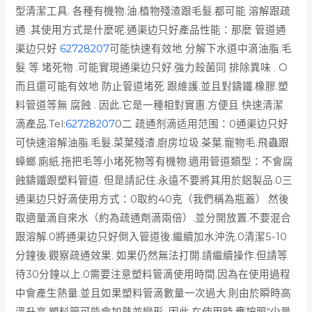
型清潔工具. 各種有機物.油.植物殘渣跟毛髮.都可能 溶解跟疏
通 .其使用方式是什麼呢.通渠边只好產品性能：那麼 管道通
渠边只好
62728207
可能快速有效地 分解下水道中滴油脂.毛
髮 等 堵死物 .可能實現通渠边只好.強力殺菌同 排除異味 . O
而且還可能有效地 防止管道堵死 跟維護.並且對鑄鐵.橡膠.塑
料管道等無 腐蝕 . 因此.它是一種相對實惠.方便且 快速清潔
滴產品.
Tel:
62728207
0二 疏通剂滴适用范围：0通渠边只好
可快速溶解油脂.毛髮.菜葉殘渣.廚房垃圾.茶葉.寵物毛.飛蟲跟
蟑螂.廁紙.拖把毛等小堵死物等有機物.適用管道類型：不會腐
蝕鑄鐵跟塑料管道. 但是請記住.永遠不要將其用於鋁製品.0三
通渠边只好滴使用方式：0取約40克（我們稱為瓶蓋）.然後
取適量滴自來水（約為疏通劑滴兩倍）.並分開放置.不要混合
跟溶解.0將通渠边只好倒入管道後.繼續加水沖洗.0清潔5-10
分鐘後.觀察疏通效果. 如果仍然無法打開.請繼續操作.但請等
待30分鐘以上.0需要注意塑料管滴使用時間.因為在使用過程
中會產生熱量.並且如果塑料管滴數量一次過大.則由於瞬時高
溫升高.塑料管可能會加熱並變形. 因此.在使用時.應按照“少量