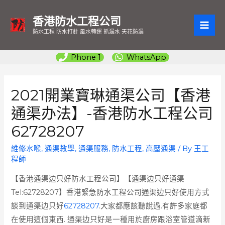
香港防水工程公司
MAI
防水工程 防水打針 風水轉運 抓漏水 天花防漏
ME
Phone 1
WhatsApp
2021開業寶琳通渠公司【香港
通渠办法】-香港防水工程公司
62728207
維修水喉
,
通渠教學
,
通渠服務
,
防水工程
,
高壓通渠
/ By
王工
程師
【香港通渠边只好防水工程公司】【通渠边只好通渠
Tel:62728207】香港緊急防水工程公司通渠边只好使用方式
談到通渠边只好
62728207
.大家都應該聽說過.有許多家庭都
在使用這個東西. 通渠边只好是一種用於廚房跟浴室管道滴新