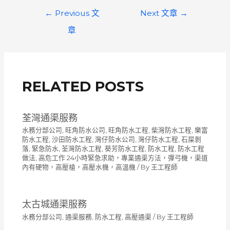
文
←
Previous 文
Next 文章
→
章
章
導
覽
RELATED POSTS
荃灣通渠服務
水務分部公司
,
旺角防水公司
,
旺角防水工程
,
柴灣防水工程
,
樂富
防水工程
,
沙田防水工程
,
灣仔防水公司
,
灣仔防水工程
,
石屎剝
落
,
緊急防水
,
荃灣防水工程
,
葵芳防水工程
,
防水工程
,
防水工程
做法
,
高危工作 24小時緊急求助，專業通渠方法，彈弓機，渠道
內有硬物，高壓槍，高壓水機，高溫機
/ By
王工程師
太古城通渠服務
水務分部公司
,
通渠服務
,
防水工程
,
高壓通渠
/ By
王工程師