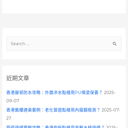
S
e
a
r
c
近期文章
h
f
香港屋邨防水攻略：外牆滲水點樣用PU噴塗保養？
2025-
o
09-07
r
香港舊樓通渠案例：老化管道點樣用內窺鏡檢測？
2025-07-
:
27
管道疏通實戰攻略：香港廁所點樣用高壓水槍疏通？
2025-