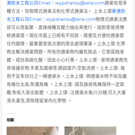
港防水工程公司Email：
wypshansu@sina.com
通渠有很多
種方法，包物理式通渠法和化學式通渠法。 上水上環
香港防
水工程公司Email：
wypshansu@sina.com
物理式通渠法應
該可以用氣壓、直接接觸及壓力抽出來進行，說即是使用傳
統通渠揼。現在市面上已經有不同款、簡便及方便的通渠揼
任均選擇，最重要是挑合適的揼去處理塞渠。上水上環 化學
劑去解決通渠問題，所有的通渠劑均屬危險品，它是腐蝕液
體，成份為硫化酸，因此小心行事。上水上環 -.使用通渠劑先
穿保護衣物,手套及圍裙等,開啟窗戶,空氣流通。上水上環-.每
用不宜多四分之一樽通渠水。上水上環-.倒通渠水時不快及離
馬桶位太高,免濺馬桶 。上水上環-.頭及臉與馬桶保持一定距
離,免吸入冒出氣體 。上水上環-.注通渠水後25分鐘,可入大量
清水灌洗,清除殘留渠內化學物 。
相關