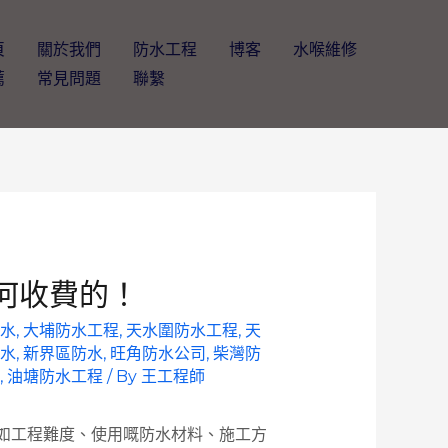
頁
關於我們
防水工程
博客
水喉維修
薦
常見問題
聯繫
如何收費的！
水
,
大埔防水工程
,
天水圍防水工程
,
天
水
,
新界區防水
,
旺角防水公司
,
柴灣防
,
油塘防水工程
/ By
王工程師
如工程難度、使用嘅防水材料、施工方