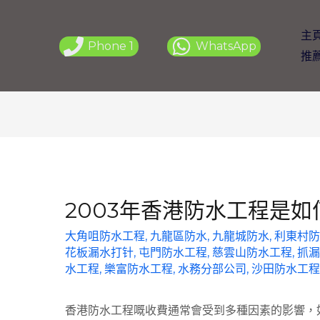
主
Phone 1
WhatsApp
推
2003年香港防水工程是
大角咀防水工程
,
九龍區防水
,
九龍城防水
,
利東村防
花板漏水打针
,
屯門防水工程
,
慈雲山防水工程
,
抓漏
水工程
,
樂富防水工程
,
水務分部公司
,
沙田防水工程
香港防水工程嘅收費通常會受到多種因素的影響，