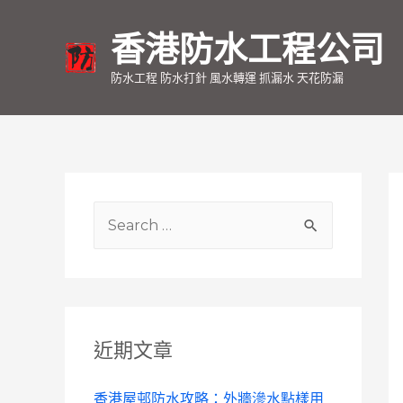
香港防水工程公司
防水工程 防水打針 風水轉運 抓漏水 天花防漏
S
e
a
r
c
近期文章
h
f
香港屋邨防水攻略：外牆滲水點樣用