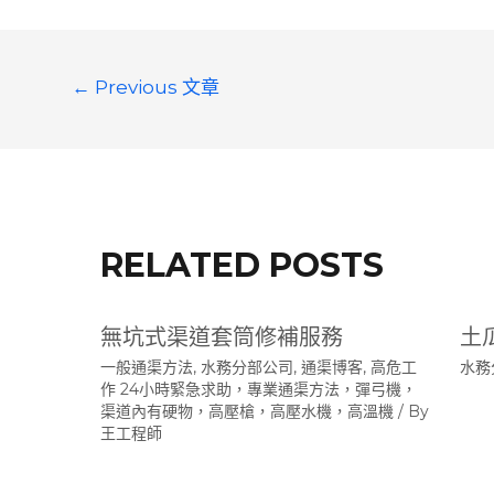
文
←
Previous 文章
章
導
覽
RELATED POSTS
無坑式渠道套筒修補服務
土
一般通渠方法
,
水務分部公司
,
通渠博客
,
高危工
水務
作 24小時緊急求助，專業通渠方法，彈弓機，
渠道內有硬物，高壓槍，高壓水機，高溫機
/ By
王工程師