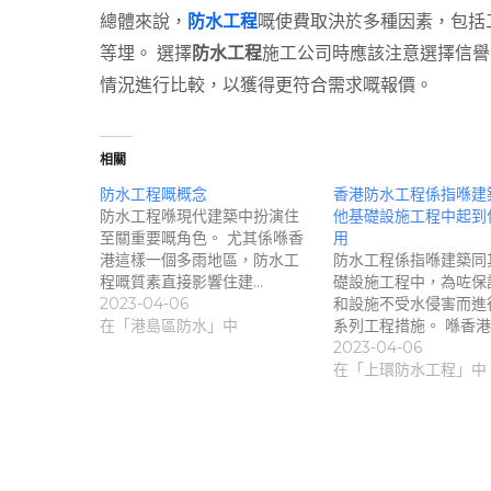
總體來說，
防水工程
嘅使費取決於多種因素，包括
等埋。 選擇
防水工程
施工公司時應該注意選擇信譽
情況進行比較，以獲得更符合需求嘅報價。
相關
防水工程嘅概念
香港防水工程係指喺建
防水工程喺現代建築中扮演住
他基礎設施工程中起到
至關重要嘅角色。 尤其係喺香
用
港這樣一個多雨地區，防水工
防水工程係指喺建築同
程嘅質素直接影響住建…
礎設施工程中，為咗保
2023-04-06
和設施不受水侵害而進
在「港島區防水」中
系列工程措施。 喺香港
2023-04-06
在「上環防水工程」中