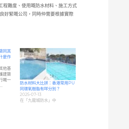
工程難度、使用嘅防水材料、施工方式
良好緊嘅公司，同時仲需要根據實際
築同其
什麼作
其他基
護建築
行嘅一
防水材料大比拼：香港常用PU
…
同環氧樹脂有咩分別？
2025-07-13
在「九龍城防水」中