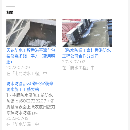
相關
天花防水工程香港荃灣全包
【防水防漏工會】香港防水
裝修幾多錢一平方（費用明
工程公司合作分公司
細）
2023-07-02
2022-07-09
在「防水工程」中
在「屯門防水工程」中
防水防漏gs30辦公室裝修
防水施工工藝要點
1、塗膜防水層施工前防水
防漏 gs3062728207，先
將基層表面上嘅灰皮用鏟刀
除掉防水防漏 gs…
2022-07-15
在「防水防漏」中