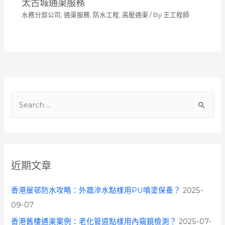
太古城通渠服務
水務分部公司
,
通渠服務
,
防水工程
,
高壓通渠
/ By
王工程師
S
e
a
r
c
近期文章
h
f
香港屋邨防水攻略：外牆滲水點樣用PU噴塗保養？
2025-
o
09-07
r
香港舊樓通渠案例：老化管道點樣用內窺鏡檢測？
2025-07-