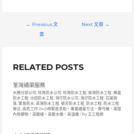
文
←
Previous 文
Next 文章
→
章
章
導
覽
RELATED POSTS
荃灣通渠服務
水務分部公司
,
旺角防水公司
,
旺角防水工程
,
柴灣防水工程
,
樂富
防水工程
,
沙田防水工程
,
灣仔防水公司
,
灣仔防水工程
,
石屎剝
落
,
緊急防水
,
荃灣防水工程
,
葵芳防水工程
,
防水工程
,
防水工程
做法
,
高危工作 24小時緊急求助，專業通渠方法，彈弓機，渠道
內有硬物，高壓槍，高壓水機，高溫機
/ By
王工程師