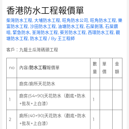
香港防水工程報價單
柴灣防水工程
,
大埔防水工程
,
旺角防水公司
,
旺角防水工程
,
樂
富防水工程
,
沙田防水工程
,
油塘防水工程
,
石屎剝落
,
石屎鑽
咀
,
緊急防水
,
荃灣防水工程
,
葵芳防水工程
,
西環防水工程
,
觀
塘防水工程
,
防水工程
/ By
王工程師
客戶：九龍土瓜灣碼頭工程
數
單
金
no
內容/
防水工程
報價單
量
價
額
廚房/廁所天花防水
廚房(54×90)天花防水（剷底+防水
1
1
+批灰+上白漆）
廁所(40×90)天花防水（剷底+防水
2
1
+批灰+上白漆）