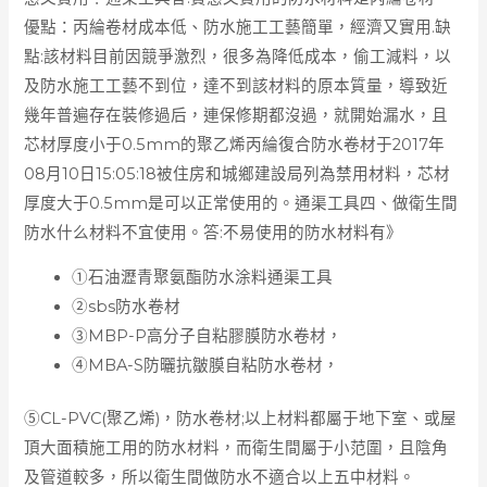
優點：丙綸卷材成本低、防水施工工藝簡單，經濟又實用.缺
點:該材料目前因競爭激烈，很多為降低成本，偷工減料，以
及防水施工工藝不到位，達不到該材料的原本質量，導致近
幾年普遍存在裝修過后，連保修期都沒過，就開始漏水，且
芯材厚度小于0.5mm的聚乙烯丙綸復合防水卷材于2017年
08月10日15:05:18被住房和城鄉建設局列為禁用材料，芯材
厚度大于0.5mm是可以正常使用的。通渠工具四、做衛生間
防水什么材料不宜使用。答:不易使用的防水材料有》
①石油瀝青聚氨酯防水涂料通渠工具
②sbs防水卷材
③MBP-P高分子自粘膠膜防水卷材，
④MBA-S防曬抗皺膜自粘防水卷材，
⑤CL-PVC(聚乙烯)，防水卷材;以上材料都屬于地下室、或屋
頂大面積施工用的防水材料，而衛生間屬于小范圍，且陰角
及管道較多，所以衛生間做防水不適合以上五中材料。