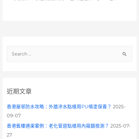
S
e
a
r
c
近期文章
h
f
香港屋邨防水攻略：外牆滲水點樣用PU噴塗保養？
2025-
o
09-07
r
香港舊樓通渠案例：老化管道點樣用內窺鏡檢測？
2025-07-
:
27