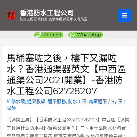
香港防水工程公司
MAI
防水工程 防水打針 風水轉運 抓漏水 天花防漏
ME
Phone 1
WhatsApp
馬桶塞咗之後，樓下又漏咗
水？香港通渠器英文【中西區
通渠公司2021開業】-香港防
水工程公司62728207
維修水喉
,
通渠教學
,
通渠服務
,
防水工程
,
高壓通渠
/ By
王工
程師
【通渠工具】【香港防水工程公司62728207】中西區【通渠
工具用什么防水材料實惠又實用？】三、用什么防水材料實
惠又實用？通渠工具答:實惠又實用的防水材料是丙綸卷材。