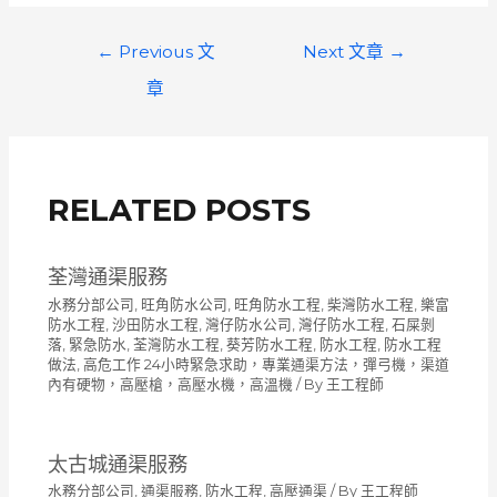
文
←
Previous 文
Next 文章
→
章
章
導
覽
RELATED POSTS
荃灣通渠服務
水務分部公司
,
旺角防水公司
,
旺角防水工程
,
柴灣防水工程
,
樂富
防水工程
,
沙田防水工程
,
灣仔防水公司
,
灣仔防水工程
,
石屎剝
落
,
緊急防水
,
荃灣防水工程
,
葵芳防水工程
,
防水工程
,
防水工程
做法
,
高危工作 24小時緊急求助，專業通渠方法，彈弓機，渠道
內有硬物，高壓槍，高壓水機，高溫機
/ By
王工程師
太古城通渠服務
水務分部公司
,
通渠服務
,
防水工程
,
高壓通渠
/ By
王工程師