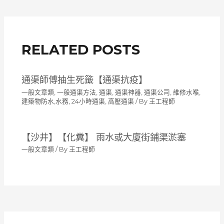
導
覽
RELATED POSTS
通渠師傅抽生死籤【通渠抗疫】
一般文章類
,
一般通渠方法
,
通渠, 通渠神器, 通渠公司, 維修水喉,
建築物防水,水務, 24小時通渠, 高壓通渠
/ By
王工程師
【沙井】【化糞】 雨水或大廈街鋪渠淤塞
一般文章類
/ By
王工程師