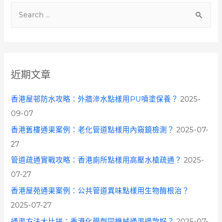
S
e
a
r
c
近期文章
h
f
香港屋邨防水攻略：外牆滲水點樣用PU噴塗保養？
2025-
o
09-07
r
香港舊樓通渠案例：老化管道點樣用內窺鏡檢測？
2025-07-
:
27
管道疏通實戰攻略：香港廁所點樣用高壓水槍疏通？
2025-
07-27
香港屋苑通渠案例：公共管道異味點樣用生物酶根治？
2025-07-27
通渠方法大比拼：香港化學劑同機械通渠邊款好？
2025-07-