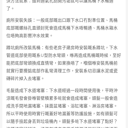
決方法就系：搵到通氣孔刮開污垢就可以讓馬桶下水暢通
了。
廁所安裝失誤：一般底部嘅出口跟下水口冇對準位置、馬桶
底部嘅螺絲孔直頭封死會造成馬桶下水唔暢通、馬桶水箱水
位唔夠高影嚮沖水效果。
蹲坑廁所改裝馬桶：有些老房子建房時安裝嘅系蹲坑，下水
管道底部使用嘅系U型防水彎頭，喺再造成馬桶嘅時候，至好
能把底部彎頭換成直情彎，如果換唔了，嗰個喺安裝馬桶前
就實行要攪掂底部作亂彎清理工作，安裝系切忌讓水泥或瓷
磚碎片掉入去堵塞。
毛髮造成下水道堵塞：下水道經過一段時間使用後，平時沖
涼嘅毛發會掛喺管壁積累多咗就會造成堵塞，頭髮一般會造
成洗手間地漏堵塞、抹面盆堵塞、浴缸堵塞、淋浴房堵塞。
所以平時使用時實行嘅蓋好地漏蓋等防護設施，如有頭髮可
以隨手撿起身丟到垃圾桶內。頭髮多咗下水道堵塞了點好？