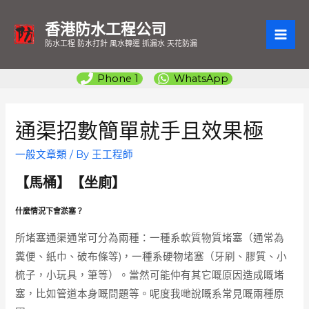
香港防水工程公司
MAI
防水工程 防水打針 風水轉運 抓漏水 天花防漏
ME
Phone 1
WhatsApp
通渠招數簡單就手且效果極
一般文章類
/ By
王工程師
【馬桶】【坐廁】
什麼情況下會淤塞？
所堵塞通渠通常可分為兩種：一種系軟質物質堵塞（通常為
糞便、紙巾、破布條等)，一種系硬物堵塞（牙刷、膠質、小
梳子，小玩具，筆等）。當然可能仲有其它嘅原因造成嘅堵
塞，比如管道本身嘅問題等。呢度我哋說嘅系常見嘅兩種原