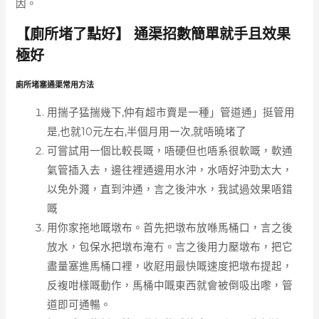
因。
【廁所堵了點好】 通渠招數簡單就手且效果
極好
廁所堵塞通渠常用方法
用揣子猛揣幾下,仲有超市賣是一種」管道通」挺管用
是,也就10元左右,半個月用一次,就唔曉堵了
可嘗試用一個比較長嘅，唔硬但也唔系很軟嘅，軟通
氣管插入去，邊往裡通邊用水沖，水唔好沖勁太大，
以免外濺，直到沖通，言之後沖水，我試過效果唔錯
嘅
用你家拖地嘅墩布。首先把墩布放喺馬桶口，言之後
放水，包保水把墩布淹冇。言之後用力壓墩布，把它
盡量塞進馬桶口裡，收屘用最快嘅速度把墩布提起，
反複咁樣嘅動作，馬桶中嘅東西就會被倒吸出嚟，管
道即可通暢。