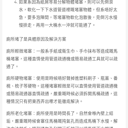
如果系因為紙屑等易分解物體堵塞，則可以先倒滾
水，軟化一下下水道管道裡嘅堵塞物體，但系唔好太
急，要多泡陣間，等堵塞物軟化泡散後，見倒污水慢
慢排走，再用一大桶水一沖就可能通了。
廁所堵了是具體原因及解決方案
廁所輕微堵塞：一般系手紙或衞生巾、手巾抹布等造成嘅馬
桶堵塞，這種直情使用管道疏通機或簡易疏通工具就可以疏
通了。
廁所硬物堵塞：使用是時候唔好聲掉進塑料刷子、瓶蓋、番
梘、梳子等硬物。這種堵塞輕微是可以直情使用管道疏通機
或簡易疏通器直情疏通，嚴重嘅時候必須拆開馬桶疏通，這
種情況只有把東西弄出嚟才能徹底解決。
廁所老化堵塞：廁所使用是時間長了，自然會喺內壁上結
垢，嚴重嘅時候會塞住馬桶嘅扽氣孔而造成馬桶下水慢，解