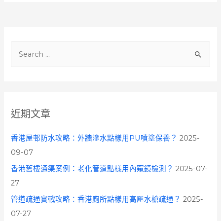
S
e
a
r
c
近期文章
h
f
香港屋邨防水攻略：外牆滲水點樣用PU噴塗保養？
2025-
o
09-07
r
香港舊樓通渠案例：老化管道點樣用內窺鏡檢測？
2025-07-
:
27
管道疏通實戰攻略：香港廁所點樣用高壓水槍疏通？
2025-
07-27