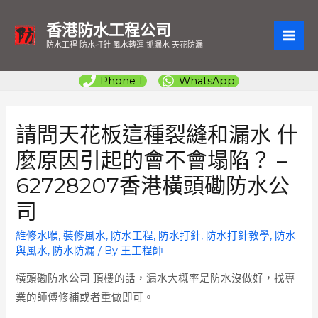
香港防水工程公司
MAI
防水工程 防水打針 風水轉運 抓漏水 天花防漏
ME
Phone 1
WhatsApp
請問天花板這種裂縫和漏水 什
麼原因引起的會不會塌陷？ –
62728207香港橫頭磡防水公
司
維修水喉
,
裝修風水
,
防水工程
,
防水打針
,
防水打針教學
,
防水
與風水
,
防水防漏
/ By
王工程師
橫頭磡防水公司
頂樓的話，漏水大概率是防水沒做好，找專
業的師傅修補或者重做即可。