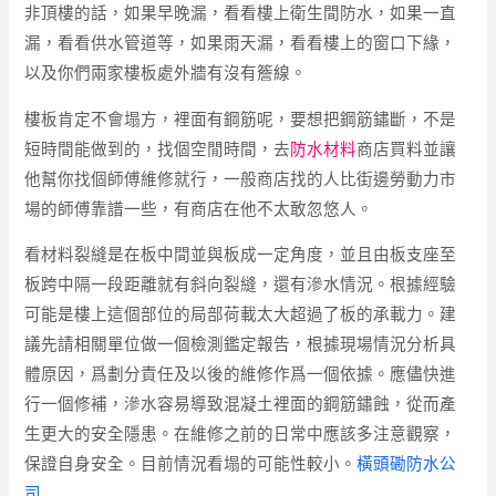
非頂樓的話，如果早晚漏，看看樓上衛生間防水，如果一直
漏，看看供水管道等，如果雨天漏，看看樓上的窗口下緣，
以及你們兩家樓板處外牆有沒有簷線。
樓板肯定不會塌方，裡面有鋼筋呢，要想把鋼筋鏽斷，不是
短時間能做到的，找個空閒時間，去
防水材料
商店買料並讓
他幫你找個師傅維修就行，一般商店找的人比街邊勞動力市
場的師傅靠譜一些，有商店在他不太敢忽悠人。
看材料裂縫是在板中間並與板成一定角度，並且由板支座至
板跨中隔一段距離就有斜向裂縫，還有滲水情況。根據經驗
可能是樓上這個部位的局部荷載太大超過了板的承載力。建
議先請相關單位做一個檢測鑑定報告，根據現場情況分析具
體原因，爲劃分責任及以後的維修作爲一個依據。應儘快進
行一個修補，滲水容易導致混凝土裡面的鋼筋鏽蝕，從而產
生更大的安全隱患。在維修之前的日常中應該多注意觀察，
保證自身安全。目前情況看塌的可能性較小。
橫頭磡防水公
司