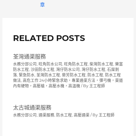
章
章
導
覽
RELATED POSTS
荃灣通渠服務
水務分部公司
,
旺角防水公司
,
旺角防水工程
,
柴灣防水工程
,
樂富
防水工程
,
沙田防水工程
,
灣仔防水公司
,
灣仔防水工程
,
石屎剝
落
,
緊急防水
,
荃灣防水工程
,
葵芳防水工程
,
防水工程
,
防水工程
做法
,
高危工作 24小時緊急求助，專業通渠方法，彈弓機，渠道
內有硬物，高壓槍，高壓水機，高溫機
/ By
王工程師
太古城通渠服務
水務分部公司
,
通渠服務
,
防水工程
,
高壓通渠
/ By
王工程師