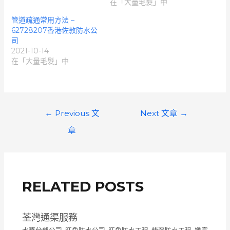
在「大量毛髮」中
管道疏通常用方法 –
62728207香港佐敦防水公
司
2021-10-14
在「大量毛髮」中
文
←
Previous 文
Next 文章
→
章
章
導
覽
RELATED POSTS
荃灣通渠服務