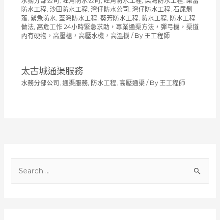
水務分部公司
,
旺角防水公司
,
旺角防水工程
,
柴灣防水工程
,
樂富
防水工程
,
沙田防水工程
,
灣仔防水公司
,
灣仔防水工程
,
石屎剝
落
,
緊急防水
,
荃灣防水工程
,
葵芳防水工程
,
防水工程
,
防水工程
做法
,
高危工作 24小時緊急求助，專業通渠方法，彈弓機，渠道
內有硬物，高壓槍，高壓水機，高溫機
/ By
王工程師
太古城通渠服務
水務分部公司
,
通渠服務
,
防水工程
,
高壓通渠
/ By
王工程師
S
e
a
r