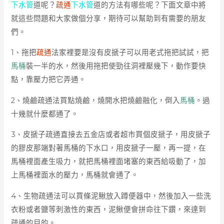
下水管
道呢？
疏通
下水管
道的方法有哪些呢？下面文章中將
就這些問題和大家做個分享，期待可以幫助到有需要的朋友
們。
1、拖把
疏通
法家裡要是沒有皮搋子可以用老式拖把試試，把
馬桶
裝一半的水，然後用拖把使勁往洞裡壓幾下，動作要快
點，靠壓力把它弄通。
2、燒鹼疏通法買點燒鹼，燒開水把燒鹼融化，倒入
馬桶
。過
十幾就什麼都通了。
3、皮搋子疏通直接去五金店或者超市買個皮搋子，用皮搋子
的膠皮那端對著馬桶的下水口，用皮搋子一壓，再一提，在
馬桶裡面產生吸力，就把馬桶裡面堵塞的東西給吸動了，加
上馬桶裡面水的壓力，馬桶就會通了。
4、生物疏通法可以買條泥鰍放入蹲便器中，然後加入一些洗
衣粉或者鹽等刺激性的東西，泥鰍便會拼命往下鑽，來達到
疏通的目的。