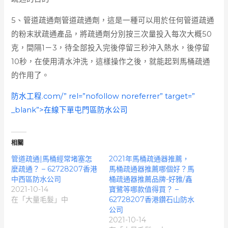
5、管道疏通劑管道疏通劑，這是一種可以用於任何管道疏通
的粉末狀疏通產品，將疏通劑分別按三次量投入每次大概50
克，間隔1－3，待全部投入完後停留三秒沖入熱水，後停留
10秒，在使用清水沖洗，這樣操作之後，就能起到馬桶疏通
的作用了。
防水工程.com/” rel=”nofollow noreferrer” target=”
_blank”>在線下單
屯門區防水公司
相關
管道疏通|馬桶經常堵塞怎
2021年馬桶疏通器推薦，
麼疏通？ – 62728207香港
馬桶疏通器推薦哪個好？馬
中西區防水公司
桶疏通器推薦品牌-好雅/鑫
2021-10-14
寶鷺等哪款值得買？ –
在「大量毛髮」中
62728207香港鑽石山防水
公司
2021-10-14