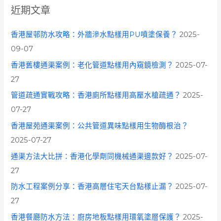
c
近期文章
h
f
香港屋邨防水攻略：外牆滲水點樣用PU噴塗保養？
2025-
o
09-07
r
香港舊樓通渠案例：老化管道點樣用內窺鏡檢測？
2025-07-
:
27
管道疏通實戰攻略：香港廁所點樣用高壓水槍疏通？
2025-
07-27
香港屋苑通渠案例：公共管道異味點樣用生物酶根治？
2025-07-27
通渠方法大比拼：香港化學劑同機械通渠邊款好？
2025-07-
27
防水工程案例分享：香港高層住宅天台點樣止漏？
2025-07-
27
香港餐廳防水方法：廚房地板點樣用環氧塗層保護？
2025-