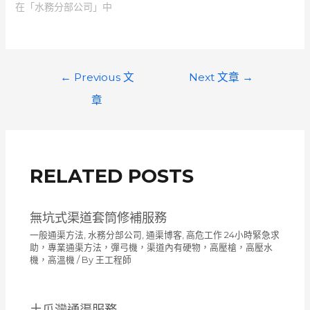
在「水務分部公司」中
文
←
Previous 文
Next 文章
→
章
章
導
覽
RELATED POSTS
無坑式渠道套筒修補服務
一般通渠方法
,
水務分部公司
,
通渠博客
,
高危工作 24小時緊急求
助，專業通渠方法，彈弓機，渠道內有硬物，高壓槍，高壓水
機，高溫機
/ By
王工程師
土瓜灣通渠服務