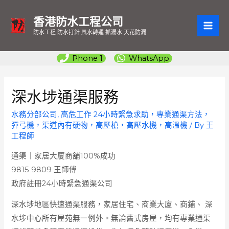
香港防水工程公司
MAI
防水工程 防水打針 風水轉運 抓漏水 天花防漏
ME
Phone 1
WhatsApp
深水埗通渠服務
水務分部公司
,
高危工作 24小時緊急求助，專業通渠方法，
彈弓機，渠道內有硬物，高壓槍，高壓水機，高溫機
/ By
王
工程師
通渠｜家居大厦商舖100%成功
9815 9809 王師傅
政府註冊24小時緊急通渠公司
深水埗地區快速通渠服務，家居住宅、商業大廈、商鋪、 深
水埗中心所有屋苑無一例外。無論舊式房屋，均有專業通渠