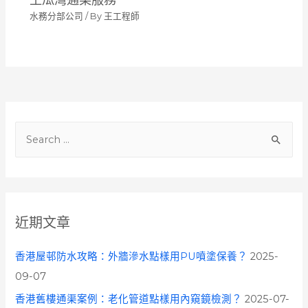
水務分部公司
/ By
王工程師
S
e
a
r
c
近期文章
h
f
香港屋邨防水攻略：外牆滲水點樣用PU噴塗保養？
2025-
o
09-07
r
香港舊樓通渠案例：老化管道點樣用內窺鏡檢測？
2025-07-