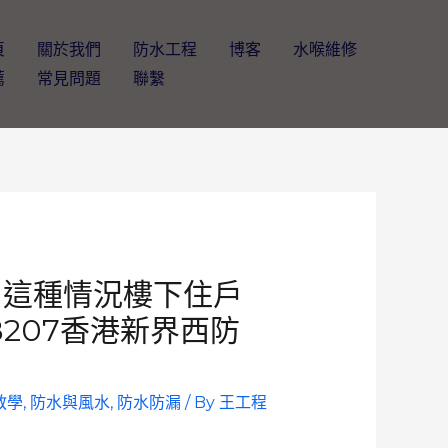
頁
關於我們
防水工程
博客
水喉維修
薦
常見問題
聯繫
，這種情況樓下住戶
28207香港新界西防
教學
,
防水與風水
,
防水防漏
/ By
王工程