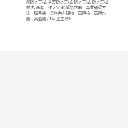
灣防水工程
,
葵芳防水工程
,
防水工程
,
防水工程
做法
,
高危工作 24小時緊急求助，專業通渠方
法，彈弓機，渠道內有硬物，高壓槍，高壓水
機，高溫機
/ By
王工程師