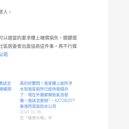
求人。
可以適當的要求樓上補償損失，關鍵還
社區居委會出面協商這件事。再不行媒
公司
應該怎
真的好鬱悶！我家樓上廁所滲
香港橫頭
水到我家廁所已經快兩個月
了，現在外牆都開始氣泡發
黴。我該怎麼辦? – 62728207
香港西貢區防水公司
2021-10-18
在「維修水喉」中