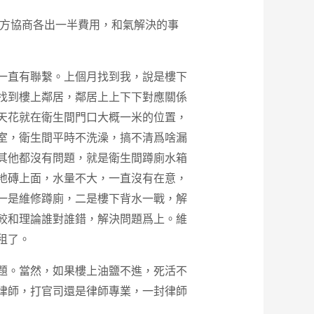
方協商各出一半費用，和氣解決的事
一直有聯繫。上個月找到我，說是樓下
找到樓上鄰居，鄰居上上下下對應關係
天花就在衛生間門口大概一米的位置，
室，衛生間平時不洗澡，搞不清爲啥漏
其他都沒有問題，就是衛生間蹲廁水箱
地磚上面，水量不大，一直沒有在意，
一是維修蹲廁，二是樓下背水一戰，解
較和理論誰對誰錯，解決問題爲上。維
租了。
題。當然，如果樓上油鹽不進，死活不
律師，打官司還是律師專業，一封律師