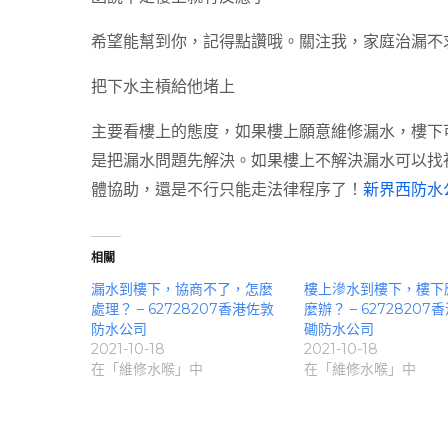
希望能幫到你，記得點讚哦。關注我，家庭治漏不
把下水主槓給他堵上
主要看樓上的態度，如果樓上願意維修漏水，樓下
是把漏水問題先解決。如果樓上不解決漏水可以找
體協助，還是不行只能走法律程序了！
新界西防水
相關
漏水到樓下，協商不了，怎麼
樓上滲水到樓下，樓下
處理？ – 62728207香港佐敦
麼辦？ – 62728207
防水公司
磡防水公司
2021-10-18
2021-10-18
在「維修水喉」中
在「維修水喉」中