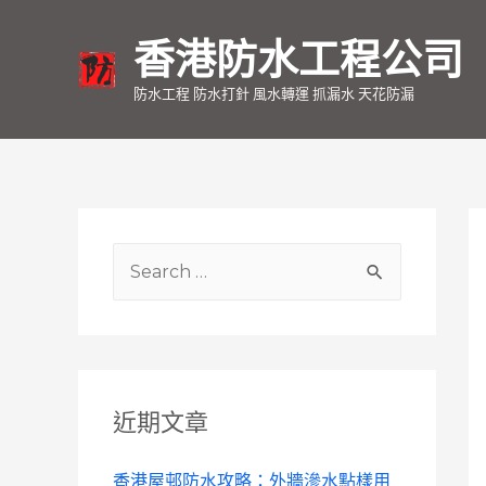
香港防水工程公司
防水工程 防水打針 風水轉運 抓漏水 天花防漏
S
e
a
r
c
近期文章
h
f
香港屋邨防水攻略：外牆滲水點樣用