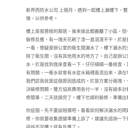
新界西防水公司
上個月，遇到一起樓上漏樓下，雙
情，以供參考。
樓上是我曾經的鄰居，後來彼此都搬離了小區，但
裝修反應，有一塊天花刷了漆一直洇溼不干，於是
一看，懷疑是辦公室的衛生間漏水了，樓下漏水的
除了衛生間，沒有其他用水的地方了。自己是辦公
水。於是找到我來查看一下，仔仔細細一番檢查，
有問題，一衝水就會有水從水箱裡面流出來，滴在
我們認爲就是這個原因造成的。於是方案分兩塊，
決裝修問題。雙方協商費用各付一半，沒有過多計
修簡單，二天就搞完了。樓下也順利裝修，準備出
你這個，先不要談賠償吧，看看如何解決漏水的問
修，你就要收集證據準備上訴了。建議先諮詢一下
函說不定樓上就有反應了。