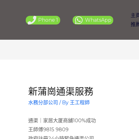
主
Phone 1
WhatsApp
推
新蒲崗通渠服務
水務分部公司
/ By
王工程師
通渠｜家居大厦商舖100%成功
王師傅9815 9809
政府註冊24小時緊急通渠公司