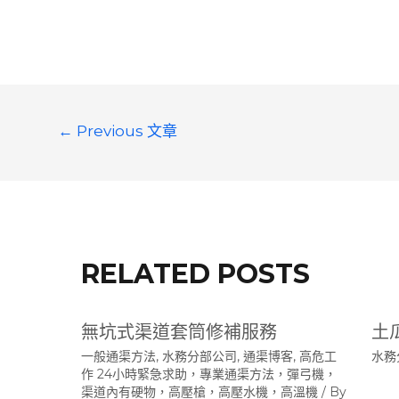
文
←
Previous 文章
章
導
覽
RELATED POSTS
無坑式渠道套筒修補服務
土
一般通渠方法
,
水務分部公司
,
通渠博客
,
高危工
水務
作 24小時緊急求助，專業通渠方法，彈弓機，
渠道內有硬物，高壓槍，高壓水機，高溫機
/ By