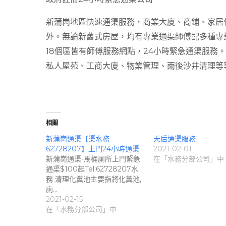
新蒲崗地區快速通渠服務，
商業大廈、商鋪、家居
外。無論新舊式房屋，均有專業通渠師傅配多種專
18個區皆有師傅服務網點，24小時緊急通渠服務
私人屋苑、工商大廈、物業管理、雨後沙井清理等
相關
新蒲崗通渠【渠水務
天后通渠服務
62728207】上門24小時通渠
2021-02-01
新蒲崗通渠-馬桶厠所上門緊急
在「水務分部公司」中
通渠$100起Tel:62728207水
務 清理化糞池主要指將化糞池,
廁…
2021-02-15
在「水務分部公司」中