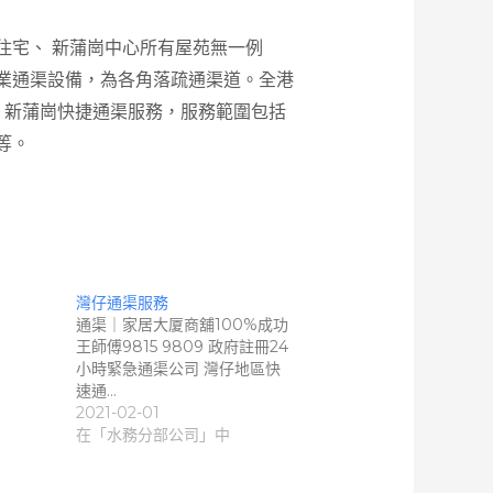
住宅、 新蒲崗中心所有屋苑無一例
業通渠設備，為各角落疏通渠道。全港
。 新蒲崗快捷通渠服務，服務範圍包括
等。
灣仔通渠服務
通渠｜家居大厦商舖100%成功
王師傅9815 9809 政府註冊24
小時緊急通渠公司 灣仔地區快
速通…
2021-02-01
在「水務分部公司」中