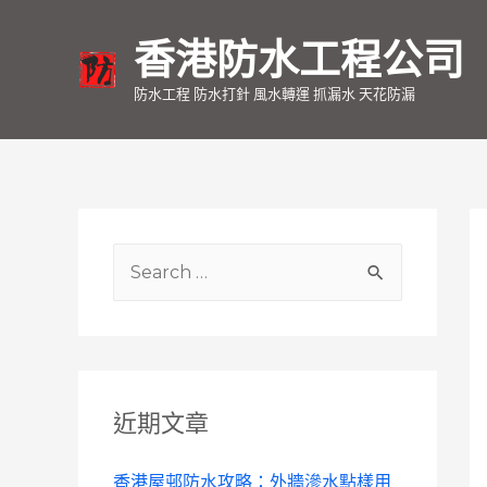
香港防水工程公司
防水工程 防水打針 風水轉運 抓漏水 天花防漏
S
e
a
r
c
近期文章
h
f
香港屋邨防水攻略：外牆滲水點樣用