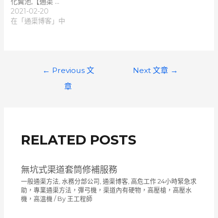
化糞池,【通渠 …
2021-02-20
在「通渠博客」中
文
←
Previous 文
Next 文章
→
章
章
導
覽
RELATED POSTS
無坑式渠道套筒修補服務
一般通渠方法
,
水務分部公司
,
通渠博客
,
高危工作 24小時緊急求
助，專業通渠方法，彈弓機，渠道內有硬物，高壓槍，高壓水
機，高溫機
/ By
王工程師