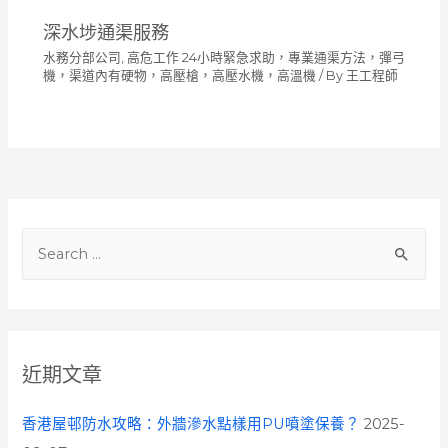
深水埗通渠服務
水務分部公司
,
高危工作 24小時緊急求助，專業通渠方法，彈弓
機，渠道內有硬物，高壓槍，高壓水機，高溫機
/ By
王工程師
S
e
a
r
c
近期文章
h
f
香港屋邨防水攻略：外牆滲水點樣用PU噴塗保養？
2025-
o