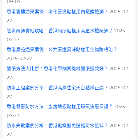
09-07
r
香港舊樓通渠案例：老化管道點樣用內窺鏡檢測？
2025-07-
:
27
管道疏通實戰攻略：香港廁所點樣用高壓水槍疏通？
2025-
07-27
香港屋苑通渠案例：公共管道異味點樣用生物酶根治？
2025-07-27
通渠方法大比拼：香港化學劑同機械通渠邊款好？
2025-07-
27
防水工程案例分享：香港高層住宅天台點樣止漏？
2025-07-
27
香港餐廳防水方法：廚房地板點樣用環氧塗層保護？
2025-
07-27
防水失敗案例分析：香港點樣避免選錯防水塗料？
2025-07-
27