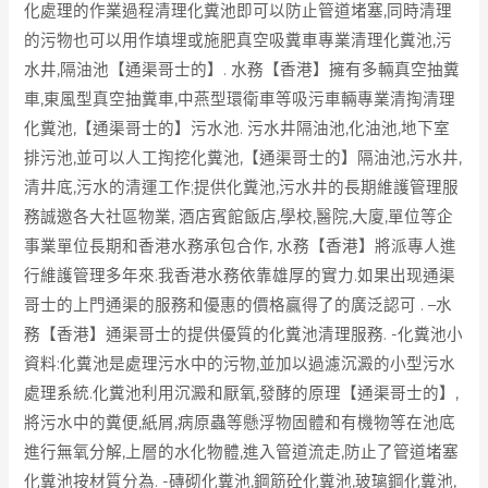
化處理的作業過程清理化糞池即可以防止管道堵塞,同時清理
的污物也可以用作填埋或施肥真空吸糞車專業清理化糞池,污
水井,隔油池【通渠哥士的】. 水務【香港】擁有多輛真空抽糞
車,東風型真空抽糞車,中燕型環衛車等吸污車輛專業清掏清理
化糞池,【通渠哥士的】污水池. 污水井隔油池,化油池,地下室
排污池,並可以人工掏挖化糞池,【通渠哥士的】隔油池,污水井,
清井底,污水的清運工作;提供化糞池,污水井的長期維護管理服
務誠邀各大社區物業, 酒店賓館飯店,學校,醫院,大廈,單位等企
事業單位長期和香港水務承包合作, 水務【香港】將派專人進
行維護管理多年來.我香港水務依靠雄厚的實力.如果出现通渠
哥士的上門通渠的服務和優惠的價格贏得了的廣泛認可 . –水
務【香港】通渠哥士的提供優質的化糞池清理服務. -化糞池小
資料:化糞池是處理污水中的污物,並加以過濾沉澱的小型污水
處理系統.化糞池利用沉澱和厭氧,發酵的原理【通渠哥士的】,
將污水中的糞便,紙屑,病原蟲等懸浮物固體和有機物等在池底
進行無氧分解,上層的水化物體,進入管道流走,防止了管道堵塞
化糞池按材質分為. -磚砌化糞池,鋼筋砼化糞池,玻璃鋼化糞池,