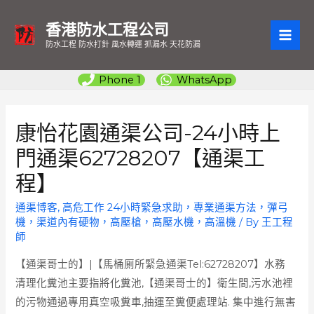
香港防水工程公司
MAI
防水工程 防水打針 風水轉運 抓漏水 天花防漏
ME
Phone 1
WhatsApp
康怡花園通渠公司-24小時上
門通渠62728207【通渠工
程】
通渠博客
,
高危工作 24小時緊急求助，專業通渠方法，彈弓
機，渠道內有硬物，高壓槍，高壓水機，高溫機
/ By
王工程
師
【通渠哥士的】|【馬桶厠所緊急通渠Tel:62728207】水務
清理化糞池主要指將化糞池,【通渠哥士的】衛生間,污水池裡
的污物通過專用真空吸糞車,抽運至糞便處理站. 集中進行無害