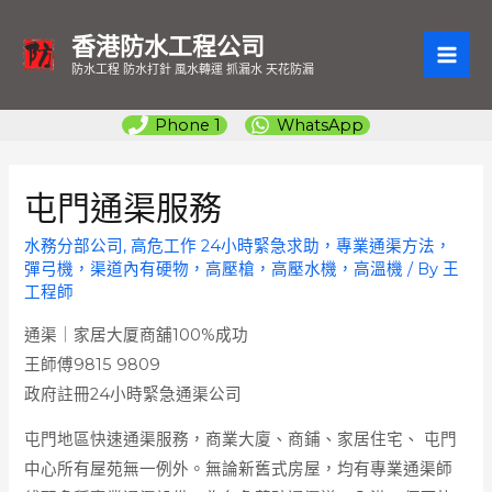
香港防水工程公司
MAI
防水工程 防水打針 風水轉運 抓漏水 天花防漏
ME
Phone 1
WhatsApp
屯門通渠服務
水務分部公司
,
高危工作 24小時緊急求助，專業通渠方法，
彈弓機，渠道內有硬物，高壓槍，高壓水機，高溫機
/ By
王
工程師
通渠｜家居大厦商舖100%成功
王師傅9815 9809
政府註冊24小時緊急通渠公司
屯門地區快速通渠服務，商業大廈、商鋪、家居住宅、 屯門
中心所有屋苑無一例外。無論新舊式房屋，均有專業通渠師