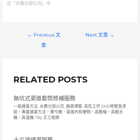
在「水務分部公司」中
文
←
Previous 文
Next 文章
→
章
章
導
覽
RELATED POSTS
無坑式渠道套筒修補服務
一般通渠方法
,
水務分部公司
,
通渠博客
,
高危工作 24小時緊急求
助，專業通渠方法，彈弓機，渠道內有硬物，高壓槍，高壓水
機，高溫機
/ By
王工程師
土瓜灣通渠服務