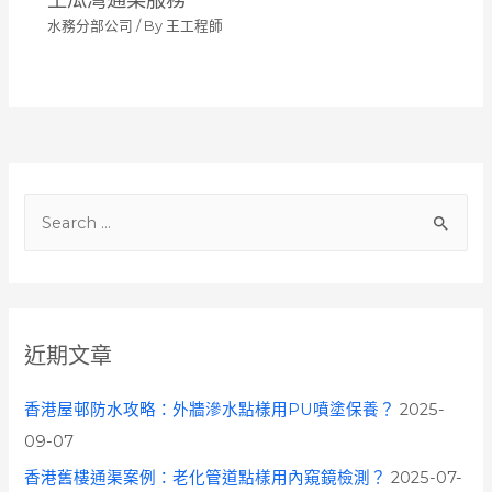
水務分部公司
/ By
王工程師
S
e
a
r
c
近期文章
h
f
香港屋邨防水攻略：外牆滲水點樣用PU噴塗保養？
2025-
o
09-07
r
香港舊樓通渠案例：老化管道點樣用內窺鏡檢測？
2025-07-