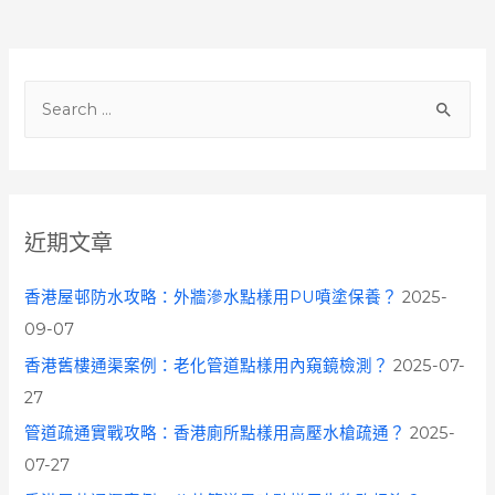
S
e
a
r
c
近期文章
h
f
香港屋邨防水攻略：外牆滲水點樣用PU噴塗保養？
2025-
o
09-07
r
香港舊樓通渠案例：老化管道點樣用內窺鏡檢測？
2025-07-
:
27
管道疏通實戰攻略：香港廁所點樣用高壓水槍疏通？
2025-
07-27