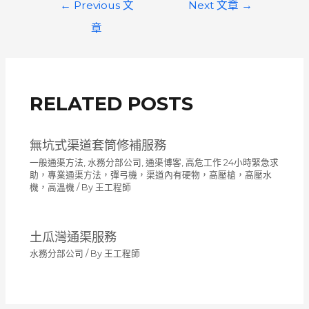
文
←
Previous 文
Next 文章
→
章
章
導
覽
RELATED POSTS
無坑式渠道套筒修補服務
一般通渠方法
,
水務分部公司
,
通渠博客
,
高危工作 24小時緊急求
助，專業通渠方法，彈弓機，渠道內有硬物，高壓槍，高壓水
機，高溫機
/ By
王工程師
土瓜灣通渠服務
水務分部公司
/ By
王工程師