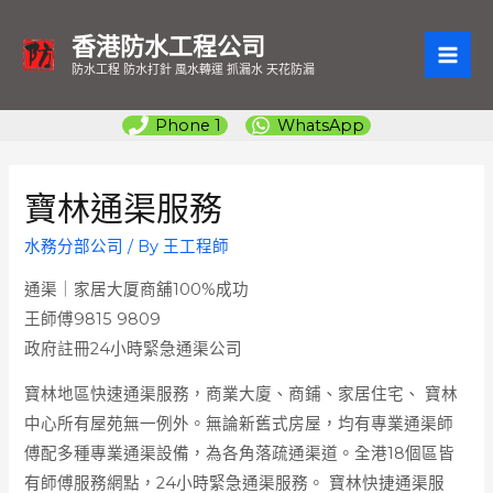
香港防水工程公司
MAI
防水工程 防水打針 風水轉運 抓漏水 天花防漏
ME
Phone 1
WhatsApp
寶林通渠服務
水務分部公司
/ By
王工程師
通渠｜家居大厦商舖100%成功
王師傅9815 9809
政府註冊24小時緊急通渠公司
寶林地區快速通渠服務，商業大廈、商鋪、家居住宅、 寶林
中心所有屋苑無一例外。無論新舊式房屋，均有專業通渠師
傅配多種專業通渠設備，為各角落疏通渠道。全港18個區皆
有師傅服務網點，24小時緊急通渠服務。 寶林快捷通渠服