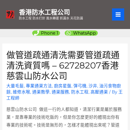
香港防水工程公司
MAI
防水工程 防水打針 風水轉運 抓漏水 天花防漏
ME
Phone 1
WhatsApp
做管道疏通清洗需要管道疏通
清洗資質嗎 – 62728207香港
慈雲山防水公司
大量毛髮
,
專業通渠方法
,
廚房星盤
,
彈弓機
,
沙井
,
油污食物廚
餘
,
維修水喉
,
通渠教學
,
通渠服務
,
防水工程
,
高壓通渠
/ By
王
工程師
慈雲山防水公司
做這一行的人都知道，清潔行業是屬於服務
業，是靠專業的技術吃飯的，但是你怎麼更好的體現出你有
專業的技術呢。技術是無形的，怎樣才能體現出來呢？管道