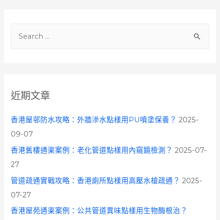
S
e
a
r
c
近期文章
h
f
香港屋邨防水攻略：外牆滲水點樣用PU噴塗保養？
2025-
o
09-07
r
香港舊樓通渠案例：老化管道點樣用內窺鏡檢測？
2025-07-
:
27
管道疏通實戰攻略：香港廁所點樣用高壓水槍疏通？
2025-
07-27
香港屋苑通渠案例：公共管道異味點樣用生物酶根治？