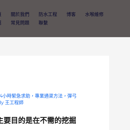
頁
關於我們
防水工程
博客
水喉維修
薦
常見問題
聯繫
24小時緊急求助，專業通渠方法，彈弓
By
王工程師
其主要目的是在不需的挖掘