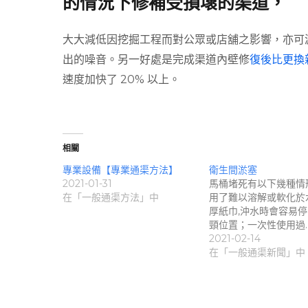
的情況下修補受損壞的渠道，
大大減低因挖掘工程而對公眾或店舖之影響，亦可
出的噪音。另一好處是完成渠道內壁修
復後比更換
速度加快了 20% 以上。
相關
專業設備【專業通渠方法】
衛生間淤塞
2021-01-31
馬桶堵死有以下幾種情
在「一般通渠方法」中
用了難以溶解或軟化於
厚紙巾,沖水時會容易
頸位置；一次性使用過
2021-02-14
在「一般通渠新聞」中