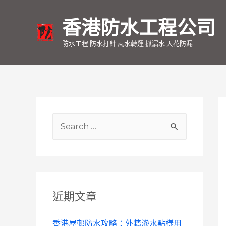
香港防水工程公司
防水工程 防水打針 風水轉運 抓漏水 天花防漏
S
e
a
r
c
近期文章
h
f
香港屋邨防水攻略：外牆滲水點樣用