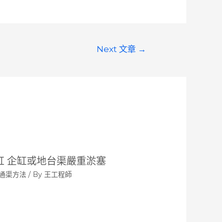
Next 文章
→
缸 企缸或地台渠嚴重淤塞
通渠方法
/ By
王工程師