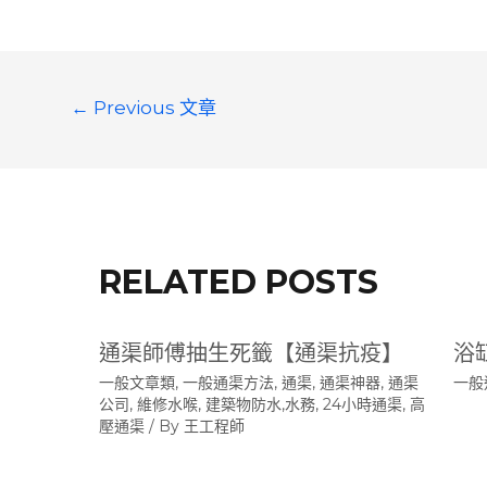
文
←
Previous 文章
章
導
覽
RELATED POSTS
通渠師傅抽生死籤【通渠抗疫】
浴
一般文章類
,
一般通渠方法
,
通渠, 通渠神器, 通渠
一般
公司, 維修水喉, 建築物防水,水務, 24小時通渠, 高
壓通渠
/ By
王工程師