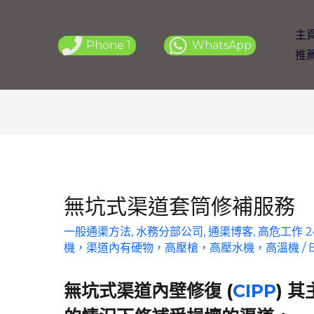
主
Phone 1
WhatsApp
推
無坑式渠道套筒修補服務
一般通渠方法
,
水務分部公司
,
通渠博客
,
高危工作 
機，渠道內有硬物，高壓槍，高壓水機，高溫機
/ 
無坑式渠道內壁修復 (
CIPP
) 