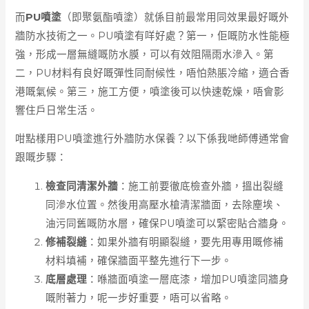
而
PU噴塗
（即聚氨酯噴塗）就係目前最常用同效果最好嘅外
牆防水技術之一。PU噴塗有咩好處？第一，佢嘅防水性能極
強，形成一層無縫嘅防水膜，可以有效阻隔雨水滲入。第
二，PU材料有良好嘅彈性同耐候性，唔怕熱脹冷縮，適合香
港嘅氣候。第三，施工方便，噴塗後可以快速乾燥，唔會影
響住戶日常生活。
咁點樣用PU噴塗進行外牆防水保養？以下係我哋師傅通常會
跟嘅步驟：
檢查同清潔外牆
：施工前要徹底檢查外牆，搵出裂縫
同滲水位置。然後用高壓水槍清潔牆面，去除塵埃、
油污同舊嘅防水層，確保PU噴塗可以緊密貼合牆身。
修補裂縫
：如果外牆有明顯裂縫，要先用專用嘅修補
材料填補，確保牆面平整先進行下一步。
底層處理
：喺牆面噴塗一層底漆，增加PU噴塗同牆身
嘅附著力，呢一步好重要，唔可以省略。