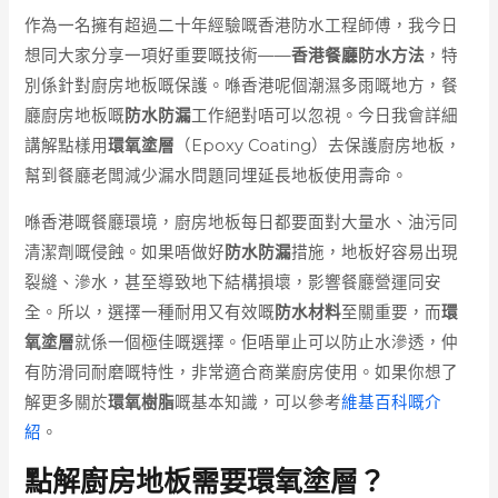
作為一名擁有超過二十年經驗嘅香港防水工程師傅，我今日
想同大家分享一項好重要嘅技術——
香港餐廳防水方法
，特
別係針對廚房地板嘅保護。喺香港呢個潮濕多雨嘅地方，餐
廳廚房地板嘅
防水防漏
工作絕對唔可以忽視。今日我會詳細
講解點樣用
環氧塗層
（Epoxy Coating）去保護廚房地板，
幫到餐廳老闆減少漏水問題同埋延長地板使用壽命。
喺香港嘅餐廳環境，廚房地板每日都要面對大量水、油污同
清潔劑嘅侵蝕。如果唔做好
防水防漏
措施，地板好容易出現
裂縫、滲水，甚至導致地下結構損壞，影響餐廳營運同安
全。所以，選擇一種耐用又有效嘅
防水材料
至關重要，而
環
氧塗層
就係一個極佳嘅選擇。佢唔單止可以防止水滲透，仲
有防滑同耐磨嘅特性，非常適合商業廚房使用。如果你想了
解更多關於
環氧樹脂
嘅基本知識，可以參考
維基百科嘅介
紹
。
點解廚房地板需要環氧塗層？