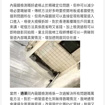
內窺鏡檢測嘅好處唔止於精確定位問題，佢仲可以減少
唔必要嘅破壞。傳統方法好多時要挖開地板或者牆壁先
搵到問題所在，但用內窺鏡就可以直接從現有嘅管道入
口進入，唔使大規模拆卸，對於香港舊樓嘅住戶同業主
來講，呢個方法真係既省時又省錢。加上檢測過程可以
即時錄影同拍照，業主同我哋工程師傅都可以一齊睇到
管道內部嘅真實情況，增加透明度同信任度。
當然，
通渠
同內窺鏡檢測唔係一次過解決所有問題嘅萬
能方法。對於一啲管道老化到無得救嘅情況，我哋通常
會建議全面更換管道，改用現代化嘅PVC管材，耐用又