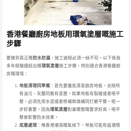
香港餐廳廚房地板用環氧塗層嘅施工
步驟
要做到真正嘅
防水防漏
，施工過程必須一絲不苟。以下係我
多年經驗總結出嘅
環氧塗層
施工步驟，特別適合香港餐廳廚
房嘅環境：
地板清理同準備
：首先要徹底清潔廚房地板，去除所
有油污、灰塵同舊有塗層。如果地板有裂縫或者唔平
整，必須先用水泥或者修補劑填補同打磨平整。呢一
步好重要，因為
環氧塗層
對基礎層嘅要求好高，唔平
整會影響防水效果。
底層處理
：喺香港潮濕嘅氣候下，地板可能有返潮情