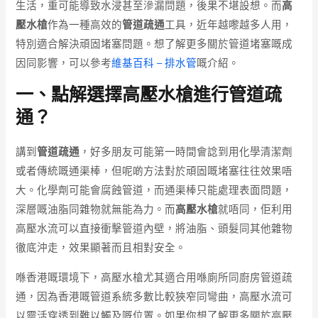
生活，重可能導致水浸甚至滲漏問題，後果不堪設想。而
高
壓水槍
作為一種高效的
管道疏通
工具，近年越嚟越多人用，
特別適合解決頑固堵塞問題。想了解更多關於管道堵塞嘅成
因同影響，可以參考
維基百科 – 排水管
嘅介紹。
一、點解選擇高壓水槍進行管道疏
通？
講到
管道疏通
，好多朋友可能第一時間會諗到用化學清潔劑
或者傳統嘅通渠棒，但呢啲方法對於頑固嘅堵塞往往效果唔
大。化學劑可能會腐蝕管道，而通渠棒只能處理表面問題，
深層嘅油脂同雜物就無能為力。而
高壓水槍
就唔同，佢利用
高壓水流可以直接衝擊管道內壁，將油脂、頭髮同其他雜物
徹底沖走，效果顯著而且相對安全。
喺香港嘅環境下，高壓水槍尤其適合用喺廁所同廚房管道疏
通，因為香港嘅管道系統多數比較狹窄同彎曲，高壓水流可
以靈活穿透到難以觸及嘅位置。如果你想了解更多關於高壓