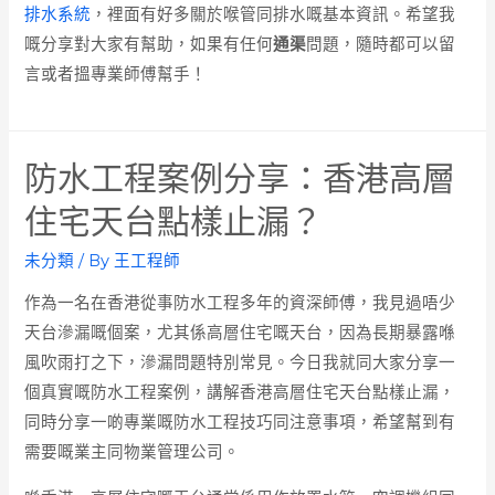
排水系統
，裡面有好多關於喉管同排水嘅基本資訊。希望我
嘅分享對大家有幫助，如果有任何
通渠
問題，隨時都可以留
言或者搵專業師傅幫手！
防水工程案例分享：香港高層
住宅天台點樣止漏？
未分類
/ By
王工程師
作為一名在香港從事防水工程多年的資深師傅，我見過唔少
天台滲漏嘅個案，尤其係高層住宅嘅天台，因為長期暴露喺
風吹雨打之下，滲漏問題特別常見。今日我就同大家分享一
個真實嘅防水工程案例，講解香港高層住宅天台點樣止漏，
同時分享一啲專業嘅防水工程技巧同注意事項，希望幫到有
需要嘅業主同物業管理公司。