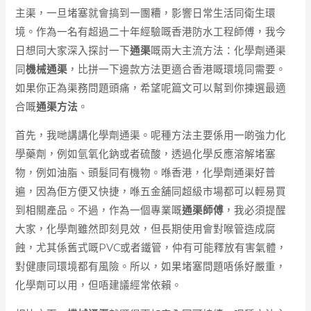
主渠，一旦堵塞就會搞到一團糟，影響日常生活同衛生環
境。作為一名有超過二十年經驗嘅香港防水工程師傅，我今
日想同大家深入探討一下
通渠
嘅兩大主流方法：化學劑通渠
同
機械通渠
，比拼一下邊款方法更適合香港嘅環境同需要。
如果你正為渠務問題頭痛，希望呢篇文可以幫到你揀選最適
合嘅
通渠方法
。
首先，我哋講講化學劑通渠。呢種方法主要係用一啲強力化
學藥劑，例如氫氧化鈉或者硫酸，透過化學反應溶解堵塞
物，例如油脂、頭髮同有機物。喺香港，化學劑通渠好普
遍，因為佢方便又快捷，喺五金舖同超級市場都可以輕易買
到相關產品。不過，作為一個專業嘅
通渠師傅
，我必須提醒
大家，化學劑雖然即刻見效，但長期使用會對喉管造成腐
蝕，尤其係舊式嘅PVC或者鐵管，仲有可能釋放有害氣體，
對健康同環境都有風險。所以，如果堵塞問題唔係好嚴重，
化學劑可以用，但唔建議經常依賴。