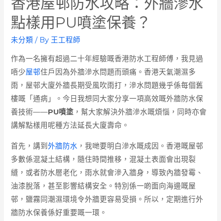
香港屋邨防水攻略：外牆滲水
點樣用PU噴塗保養？
未分類
/ By
王工程師
作為一名擁有超過二十年經驗嘅香港防水工程師傅，我見過
唔少
屋邨
住戶因為外牆滲水問題而頭痛。香港天氣潮濕多
雨，屋邨大廈外牆長期受風吹雨打，滲水問題幾乎係每個舊
樓嘅「通病」。今日我想同大家分享一項高效嘅外牆防水保
養技術——
PU噴塗
，幫大家解決外牆滲水嘅煩惱，同時亦會
講解點樣用呢種方法延長大廈壽命。
首先，講到
外牆防水
，我哋要明白滲水嘅成因。香港嘅屋邨
多數係混凝土結構，隨住時間推移，混凝土表面會出現裂
縫，或者防水層老化，雨水就會滲入牆身，導致內牆發霉、
油漆脫落，甚至影響結構安全。特別係一啲面向海邊嘅屋
邨，鹽霧同潮濕環境令外牆更容易受損。所以，定期進行外
牆防水保養係好重要嘅一環。