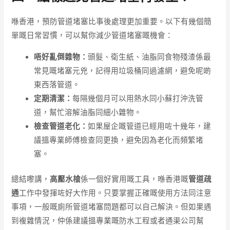
喺香港，預防管道堵塞比事後處理更加重要。以下有幾個簡
單嘅日常習慣，可以幫你減少管道堵塞嘅機會：
唔好亂倒雜物：
頭髮、衛生紙、油脂同食物殘渣係最
常見嘅堵塞元兇，記得用垃圾桶同過濾網，避免呢啲
東西落管道。
定期清潔：
每隔幾個月可以用熱水同小蘇打沖洗管
道，幫忙溶解油脂同細小雜物。
檢查管道老化：
如果屋企嘅管道已經用咗十幾年，建
議搵專業師傅檢查同更換，避免因為老化而頻繁堵
塞。
總結嚟講，
高壓水槍
係一個好實用嘅工具，喺香港嘅
管道疏
通
工作中發揮咗好大作用。只要掌握正確嘅使用方法同注意
事項，一般嘅廁所管道堵塞問題都可以自己解決。但如果遇
到複雜情況，仲係建議搵專業嘅防水工程或者通渠公司幫