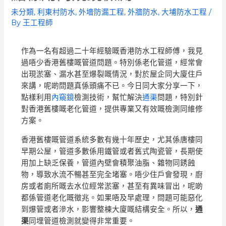
未分類
,
利東村防水
,
外墻防漏工程
,
外牆防水
,
大埔防水工程
/
By
王工程師
作為一名有超過二十年經驗嘅香港防水工程師傅，我見
過唔少香港舊樓嘅管道問題。特別係老化管道，經常會
出現淤塞、漏水甚至爆裂嘅情況，對於屋企同大廈住戶
來講，呢啲問題真係頭痛不已。今日同大家分享一下，
點樣利用
內窺鏡
檢測技術，幫忙解決
通渠
問題，特別針
對香港舊樓嘅老化管道，提供專業又有效嘅檢測同維修
方案。
香港舊樓嘅管道系統多數有幾十年歷史，尤其係唐樓同
早期公屋，管道多數係用鐵管或者舊式陶瓷管，長期使
用加上缺乏保養，管道內壁會積聚油脂、雜物同銹蝕
物，導致水流不暢甚至完全堵塞。唔少住戶會發現，廚
房或者廁所嘅去水位經常淤塞，甚至有異味冒出，呢啲
都係管道老化嘅徵兆。如果唔及早處理，問題可能惡化
到爆管或者滲水，影響整棟大廈嘅結構安全。所以，
通
渠
同埋管道檢測就變得非常重要。