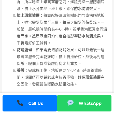
況。所以喺塗上
環氧塗層
之前，建議先塗一層防潮底
漆，防止水分由地下滲上來，確保
防水防漏
效果。
塗上環氧塗層
：將調配好嘅環氧樹脂均勻塗抹喺地板
上，通常需要塗兩至三層，每層之間要等待乾燥。一
般第一層乾燥時間約為4-6小時，視乎香港嘅濕度同溫
度而定。塗層厚度同均勻度直接影響
防水防漏
效果，
千祈唔好偷工減料。
防滑處理
：如果需要增加防滑效果，可以喺最後一層
環氧塗層未完全乾燥時，撒上防滑砂粒，然後再封層
保護。呢個步驟喺餐廳廚房尤其重要。
養護
：完成施工後，地板需要至少48小時嘅養護時
間，期間唔可以踩踏或者放置重物，確保
環氧塗層
完
全固化，發揮最佳嘅
防水防漏
效能。
環氧塗層嘅好處同注意事項
Call Us
WhatsApp
用
環氧塗層
做餐廳廚房地板嘅
防水防漏
保護，有好多好處，