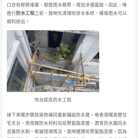
口亦有輕微堵塞，導致雨水積聚，增加滲漏風險。因此，喺
進行
防水工程
之前，我哋先清理咗排水系統，確保雨水可以
順利排出。
地台起底防水工程
接下來嘅步驟就係修補同重新鋪設防水層。喺香港嘅高層住
宅天台，常用嘅防水材料包括聚氨酯塗層、瀝青防水膜同水
泥基防水劑。根據現場情況，我哋選擇咗聚氨酯塗層，因為