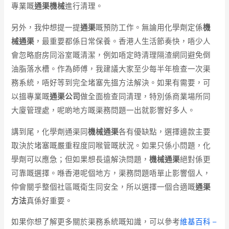
專業嘅
通渠機械
進行清理。
另外，我仲想提一提
通渠
嘅預防工作。無論用化學劑定係
機
械通渠
，最重要都係日常保養。香港人生活節奏快，唔少人
會忽略廚房同浴室嘅清潔，例如唔定時清理隔渣網同避免倒
油脂落水槽。作為師傅，我建議大家至少每半年檢查一次渠
務系統，唔好等到完全堵塞先搵方法解決。如果有需要，可
以搵專業嘅
通渠公司
做全面檢查同清理，特別係商業場所同
大廈管理處，呢啲地方嘅渠務問題一出就影響好多人。
講到尾，化學劑通渠同
機械通渠
各有優缺點，選擇邊款主要
取決於堵塞嘅嚴重程度同喉管嘅狀況。如果只係小問題，化
學劑可以應急；但如果想長遠解決問題，
機械通渠
絕對係更
可靠嘅選擇。喺香港呢個地方，渠務問題唔單止影響個人，
仲會關乎整個社區嘅衛生同安全，所以選擇一個合適嘅
通渠
方法
真係好重要。
如果你想了解更多關於渠務系統嘅知識，可以參考
維基百科 –