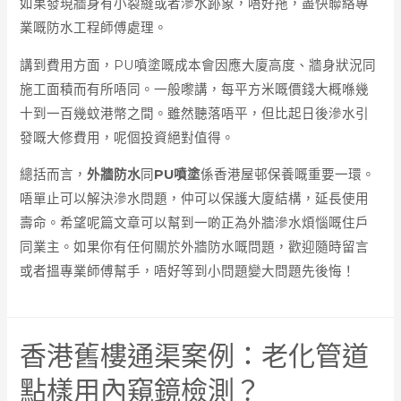
如果發現牆身有小裂縫或者滲水跡象，唔好拖，盡快聯絡專
業嘅防水工程師傅處理。
講到費用方面，PU噴塗嘅成本會因應大廈高度、牆身狀況同
施工面積而有所唔同。一般嚟講，每平方米嘅價錢大概喺幾
十到一百幾蚊港幣之間。雖然聽落唔平，但比起日後滲水引
發嘅大修費用，呢個投資絕對值得。
總括而言，
外牆防水
同
PU噴塗
係香港屋邨保養嘅重要一環。
唔單止可以解決滲水問題，仲可以保護大廈結構，延長使用
壽命。希望呢篇文章可以幫到一啲正為外牆滲水煩惱嘅住戶
同業主。如果你有任何關於外牆防水嘅問題，歡迎隨時留言
或者搵專業師傅幫手，唔好等到小問題變大問題先後悔！
香港舊樓通渠案例：老化管道
點樣用內窺鏡檢測？