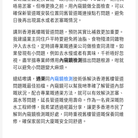
唔易淤塞。但喺更換之前，用內窺鏡做全面檢查，可以
確保新管道嘅安裝位置同舊管道嘅連接點冇問題，避免
日後再出現漏水或者淤塞嘅情況。
講到香港舊樓嘅管道問題，預防其實比補救更加重要。
我建議業主同住戶平時要避免將油脂、食物殘渣同雜物
沖入去水位，定時請專業嘅通渠公司做檢查同清理。如
果發現有小問題，例如去水慢或者有異味，千祈唔好忽
視，盡早搵專業師傅用
內窺鏡檢測
搵出問題根源，咁就
可以避免小問題變大麻煩。
總結嚟講，
通渠
同
內窺鏡檢測
技術係解決香港舊樓管道
問題嘅最佳拍檔。內窺鏡可以幫我哋準確了解管道內部
嘅狀況，配合專業嘅通渠方法，就可以有效解決淤塞、
漏水等問題，延長管道嘅使用壽命。作為一名資深嘅防
水工程師傅，我希望透過呢篇分享，讓更多香港市民了
解到內窺鏡檢測嘅好處，同時重視舊樓管道嘅保養同維
修，確保家居同大廈嘅安全同舒適。