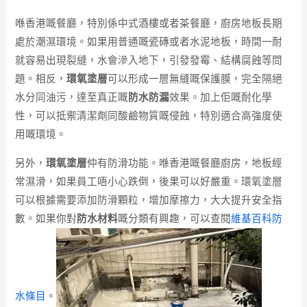
喺香港嘅餐廳，特別係中式酒樓或者茶餐廳，廚房地板長期
處於潮濕環境。如果用普通嘅瓷磚或者水泥地板，時間一耐
就容易出現裂縫，水會滲入地下，引發發霉、結構腐蝕等問
題。相反，
環氧塗層
可以形成一層無縫嘅保護膜，完全隔絕
水分同油污，達至真正嘅
防水防漏
效果。加上佢嘅耐化學
性，可以抵禦清潔劑同酸鹼物質嘅侵蝕，特別適合高強度使
用嘅環境。
另外，
環氧塗層
仲有防滑功能。喺香港嘅餐廳廚房，地板經
常濕滑，如果員工唔小心跌倒，後果可以好嚴重。環氧塗層
可以根據需要添加防滑顆粒，增加摩擦力，大大提升安全指
數。如果你對
防水材料
嘅分類有興趣，可以查閱
維基百科防
水條目
。