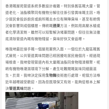
香港嘅屋苑管道系統多數設計複雜，特別係舊區嘅大廈，管
道老化、油脂積聚同有機物分解往往係引發異味嘅主因。唔
少居民會投訴廚房或廁所嘅去水位有陣陣臭味，甚至有啲情
況會影響到成個樓層。傳統嘅
通渠
方法，例如用高壓水槍或
者化學清潔劑，雖然可以短暫解決堵塞問題，但往往無法徹
底清除管道內嘅有機物殘留，臭味好快又會返嚟。
喺我哋最近接手嘅一個屋苑案例入面，一個位於九龍區嘅舊
式屋苑，公共管道異味問題已經困擾咗居民幾個月。經過現
場檢查，我哋發現管道內有大量嘅油脂同食物殘渣積聚，呢
啲有機物喺潮濕環境下分解，產生咗難聞嘅氣味同細菌滋
生。於是，我哋決定採用
生物酶
技術進行處理，呢個方法喺
近年越嚟越受歡迎，因為佢既環保又有效，能夠從根本上解
決
管道異味
問題。