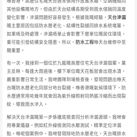
喺香港，高層住宅嘅天台通常係用作放置水箱、空調機組同
其他設備嘅地方，但由於天台結構長期受到雨水侵蝕同溫度
變化影響，滲漏問題好容易發生。根據我嘅經驗，
天台滲漏
嘅主要原因包括防水層老化、結構性裂縫同排水系統堵塞。
如果唔及時處理，滲漏唔單止會影響下層單位嘅居住環境，
重可能引發結構安全隱患。所以，
防水工程
喺天台維修中至
關重要。
有一次，我接到一個位於九龍嘅高層住宅天台滲漏個案。業
主反映，每逢大雨過後，樓下單位嘅天花板就會出現水漬，
嚴重影響日常生活。我哋團隊到場檢查後，發現問題出喺天
台嘅防水層老化同部分地台裂縫。喺香港嘅氣候環境下，防
水層通常用咗幾年就會因為紫外線照射同熱脹冷縮而出現裂
紋，導致雨水滲入。
解決天台滲漏嘅第一步係徹底檢查同分析滲漏源頭。我哋會
用專業儀器，例如紅外線檢測同水壓測試，精準定位滲漏
點。喺呢個案例中，我哋發現除咗防水層老化，天台嘅排水