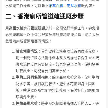
水槍嘅工作原理，可以睇下
維基百科 – 高壓水槍
嘅內容。
二、香港廁所管道疏通嘅步驟
用
高壓水槍
進行
管道疏通
之前，必須做好準備工作，避免唔
必要嘅麻煩。以下係我根據多年經驗總結嘅步驟，適合大多
數香港廁所管道堵塞嘅情況：
檢查堵塞情況：
首先要確認堵塞嘅位置同嚴重程度。
用一個簡單嘅方法就係倒水落去馬桶或者洗手盆，觀
察水流速度同有無倒流。如果水完全唔落，說明堵塞
比較嚴重，可能需要用高壓水槍。
準備工具同保護措施：
除咗高壓水槍之外，記得準備
防水手套、護目鏡同膠墊，避免水花濺到身上同地
板。香港嘅廁所空間通常比較細，保護好自己同周圍
環境好重要。
連接高壓水槍：
將高壓水槍嘅噴嘴插入管道入口，確