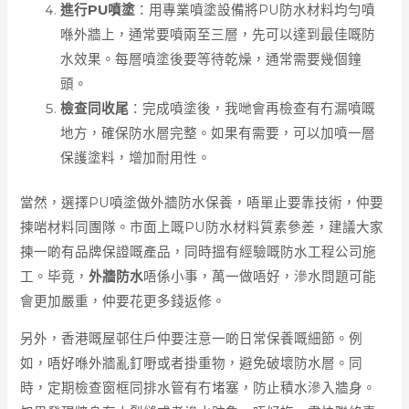
進行PU噴塗
：用專業噴塗設備將PU防水材料均勻噴
喺外牆上，通常要噴兩至三層，先可以達到最佳嘅防
水效果。每層噴塗後要等待乾燥，通常需要幾個鐘
頭。
檢查同收尾
：完成噴塗後，我哋會再檢查有冇漏噴嘅
地方，確保防水層完整。如果有需要，可以加噴一層
保護塗料，增加耐用性。
當然，選擇PU噴塗做外牆防水保養，唔單止要靠技術，仲要
揀啱材料同團隊。市面上嘅PU防水材料質素參差，建議大家
揀一啲有品牌保證嘅產品，同時搵有經驗嘅防水工程公司施
工。毕竟，
外牆防水
唔係小事，萬一做唔好，滲水問題可能
會更加嚴重，仲要花更多錢返修。
另外，香港嘅屋邨住戶仲要注意一啲日常保養嘅細節。例
如，唔好喺外牆亂釘嘢或者掛重物，避免破壞防水層。同
時，定期檢查窗框同排水管有冇堵塞，防止積水滲入牆身。