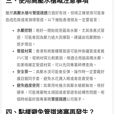
三、使用高壓水槍嘅注意事項
雖然
高壓水槍
喺
管道疏通
方面好有效，但唔正確使用可能會
造成危險或者損壞管道。以下幾點香港朋友一定要留意：
水壓控制：
唔好一開始就用最高水壓，尤其係舊式管
道，可能會因為壓力過大而爆裂。建議由低壓開始，
逐步增加。
管道材質：
香港有啲舊樓嘅管道可能仲係鐵管或者舊
PVC管，呢啲材質比較脆弱，唔適合用過高嘅水壓。
如果唔確定管道材質，可以先同專業師傅查詢。
安全第一：
高壓水流可能會反彈，操作時一定要戴好
護目鏡同手套，避免水花濺入眼或者皮膚受傷。
避免過度使用：
如果用咗幾次高壓水槍都無效，唔好
硬來，可能堵塞物太頑固或者管道有結構性問題，呢
個時候最好搵專業嘅
管道疏通
公司幫手。
四、點樣避免管道堵塞再發生？