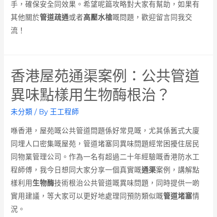
手，確保安全同效果。希望呢篇攻略對大家有幫助，如果有
其他關於
管道疏通
或者
高壓水槍
嘅問題，歡迎留言同我交
流！
香港屋苑通渠案例：公共管道
異味點樣用生物酶根治？
未分類
/ By
王工程師
喺香港，屋苑嘅公共管道問題係好常見嘅，尤其係舊式大廈
同埋人口密集嘅屋苑，管道堵塞同異味問題經常困擾住居民
同物業管理公司。作為一名有超過二十年經驗嘅香港防水工
程師傅，我今日想同大家分享一個真實嘅
通渠
案例，講解點
樣利用
生物酶
技術根治公共管道嘅異味問題，同時提供一啲
實用建議，等大家可以更好地處理同預防類似嘅
管道堵塞
情
況。