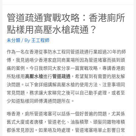
管道疏通實戰攻略：香港廁所
點樣用高壓水槍疏通？
未分類
/ By
王工程師
作為一名在香港從事防水工程同管道疏通行業超過20年的師
傅，我見過唔少香港家庭同商業場所因為管道堵塞而搞到頭
痛的案例。今日我想同大家分享一篇實戰攻略，專講香港廁
所點樣用
高壓水槍
進行
管道疏通
，希望幫到有需要的朋友解
決問題。以下會詳細講解高壓水槍的使用方法、注意事項同
常見問題，務求讓大家睇完之後可以自己動手處理，或者至
少知道點樣同師傅溝通問題所在。
喺香港，廁所管道堵塞可以話係一個好普遍的問題，尤其係
舊式大廈或者唐樓，管道老化、油脂積聚、頭髮同雜物堆積
都係常見原因。如果唔及時處理，管道堵塞唔單止影響日常