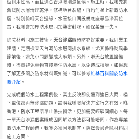
佢耐用性高，而且適合香港嘅潮濕氣候。施工時，我哋先將
舊嘅防水層清理乾淨，修補地台裂縫，再均勻塗上新嘅防水
層。特別係喺天台邊緣、水管接口同設備底座等易滲漏位
置，我哋會加厚防水層同加裝密封膠，確保萬無一失。
除咗材料同施工技術，
天台滲漏
嘅預防亦好重要。我同業主
建議，定期檢查天台嘅防水層同排水系統，尤其係喺颱風季
節前後，避免小問題變成大麻煩。另外，喺天台放置設備
時，盡量避免重物直接壓住防水層，以免造成損壞。如果想
了解更多關於防水材料嘅知識，可以參考
維基百科關於防水
嘅介紹
。
完成呢個防水工程案例後，業主反映即使遇到連日大雨，樓
下單位都再無滲漏問題，證明我哋嘅解決方案行之有效。喺
香港，
防水工程
唔單止係技術活，更加需要經驗同細心。每
一單天台滲漏個案嘅成因同解決方法都可能唔同，作為專業
嘅防水工程師傅，我哋必須因地制宜，選擇最適合嘅材料同
施工方案。