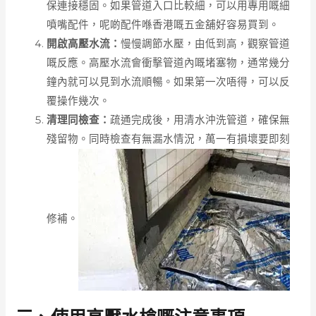
保連接穩固。如果管道入口比較細，可以用專用嘅細
噴嘴配件，呢啲配件喺香港嘅五金舖好容易買到。
開啟高壓水流：
慢慢調節水壓，由低到高，觀察管道
嘅反應。高壓水流會衝擊管道內嘅堵塞物，通常幾分
鐘內就可以見到水流順暢。如果第一次唔得，可以反
覆操作幾次。
清理同檢查：
疏通完成後，用清水沖洗管道，確保無
殘留物。同時檢查有無漏水情況，萬一有損壞要即刻
修補。