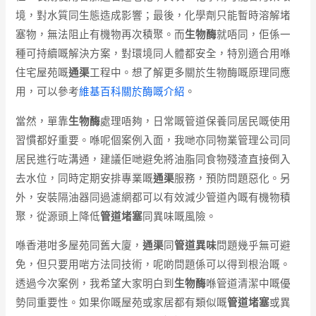
境，對水質同生態造成影響；最後，化學劑只能暫時溶解堵
塞物，無法阻止有機物再次積聚。而
生物酶
就唔同，佢係一
種可持續嘅解決方案，對環境同人體都安全，特別適合用喺
住宅屋苑嘅
通渠
工程中。想了解更多關於生物酶嘅原理同應
用，可以參考
維基百科關於酶嘅介紹
。
當然，單靠
生物酶
處理唔夠，日常嘅管道保養同居民嘅使用
習慣都好重要。喺呢個案例入面，我哋亦同物業管理公司同
居民進行咗溝通，建議佢哋避免將油脂同食物殘渣直接倒入
去水位，同時定期安排專業嘅
通渠
服務，預防問題惡化。另
外，安裝隔油器同過濾網都可以有效減少管道內嘅有機物積
聚，從源頭上降低
管道堵塞
同異味嘅風險。
喺香港咁多屋苑同舊大廈，
通渠
同
管道異味
問題幾乎無可避
免，但只要用啱方法同技術，呢啲問題係可以得到根治嘅。
透過今次案例，我希望大家明白到
生物酶
喺管道清潔中嘅優
勢同重要性。如果你嘅屋苑或家居都有類似嘅
管道堵塞
或異