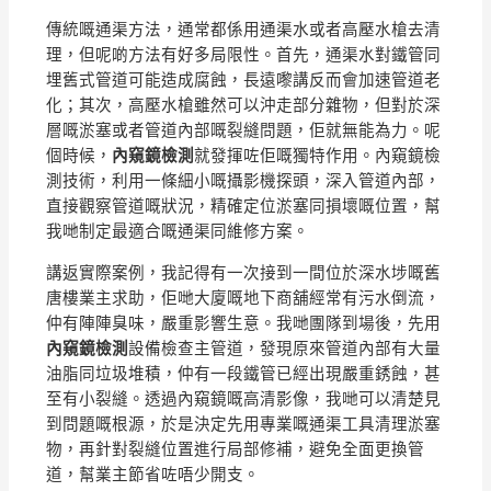
傳統嘅通渠方法，通常都係用通渠水或者高壓水槍去清
理，但呢啲方法有好多局限性。首先，通渠水對鐵管同
埋舊式管道可能造成腐蝕，長遠嚟講反而會加速管道老
化；其次，高壓水槍雖然可以沖走部分雜物，但對於深
層嘅淤塞或者管道內部嘅裂縫問題，佢就無能為力。呢
個時候，
內窺鏡檢測
就發揮咗佢嘅獨特作用。內窺鏡檢
測技術，利用一條細小嘅攝影機探頭，深入管道內部，
直接觀察管道嘅狀況，精確定位淤塞同損壞嘅位置，幫
我哋制定最適合嘅通渠同維修方案。
講返實際案例，我記得有一次接到一間位於深水埗嘅舊
唐樓業主求助，佢哋大廈嘅地下商舖經常有污水倒流，
仲有陣陣臭味，嚴重影響生意。我哋團隊到場後，先用
內窺鏡檢測
設備檢查主管道，發現原來管道內部有大量
油脂同垃圾堆積，仲有一段鐵管已經出現嚴重銹蝕，甚
至有小裂縫。透過內窺鏡嘅高清影像，我哋可以清楚見
到問題嘅根源，於是決定先用專業嘅通渠工具清理淤塞
物，再針對裂縫位置進行局部修補，避免全面更換管
道，幫業主節省咗唔少開支。