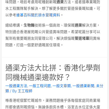
味問題，唔妨考慮用呢種創新嘅
通渠
方法，或者搵專業嘅防
水工程團隊幫手解決。想了解更多關於管道保養嘅知識，可
以參考
維基百科關於排水管嘅資料
。
總結嚟講，
生物酶
技術係一個高效、環保嘅
通渠
解決方案，
特別適合香港屋苑嘅公共管道異味問題。希望呢篇分享可以
幫到有需要嘅朋友同管理公司，解決煩惱嘅
管道堵塞
同異味
問題，打造一個更舒適嘅居住環境。
通渠方法大比拼：香港化學劑
同機械通渠邊款好？
一般通渠方法
,
一般工程问题
,
一般文章類
,
一般通渠新聞
,
未分
類
/ By
王工程師
喺香港呢個繁忙嘅城市，渠務問題幾乎係每個家庭同商業場
所都會遇到嘅煩惱。無論係廚房水槽、浴室去水位定係大廈