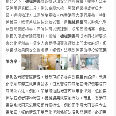
相比之下，
機械通渠
就顯得更加安全同可持續。呢種方法主
要係用專業嘅工具，例如高壓水槍、彈簧通渠機或者吸力
泵，透過物理方式清除堵塞物。喺香港嘅大廈同屋苑，特別
係舊區，喉管系統往往比較老舊，用
機械通渠
可以避免化學
劑對喉管嘅損害，同時仲可以清理到一啲頑固嘅堵塞，例如
樹根入侵或者建築廢料。當然，
機械通渠
嘅成本同技術要求
會比化學劑高，唔少人會覺得搵專業師傅上門比較麻煩，但
以長期效果同安全性嚟講，呢個方法絕對係更值得投資嘅
通
渠方案
。
講到香港嘅實際情況，我發現好多客戶對
通渠
有誤解，覺得
化學劑平靚正就用得最多，但其實唔同嘅堵塞情況需要唔同
嘅解決方法。例如，簡單嘅油脂堵塞可以用化學劑，但如果
係沙石或者硬物堵塞，
機械通渠
就更加有效。而且，香港嘅
渠務系統同天氣環境都有獨特性，例如雨季嘅大雨容易令主
渠堵塞，呢啲情況下單靠化學劑係解決唔到問題嘅，必須用