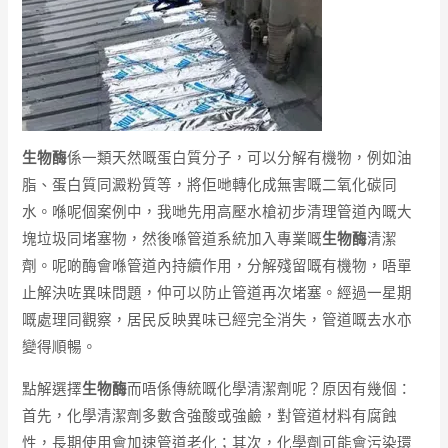
生物酶
係一類天然嘅蛋白質分子，可以分解有機物，例如油
脂、蛋白質同澱粉質等，將佢哋轉化成無害嘅二氧化碳同
水。喺呢個案例中，我哋先用高壓水槍初步清理管道內嘅大
塊垃圾同堵塞物，然後喺管道系統加入專業嘅
生物酶
清潔
劑。呢啲酶會喺管道內持續作用，分解殘留嘅有機物，唔單
止解決咗異味問題，仲可以防止管道再次堵塞。經過一星期
嘅處理同觀察，居民反映異味已經完全消失，管道嘅去水亦
變得順暢。
點解選擇
生物酶
而唔係傳統嘅化學清潔劑呢？原因有幾個：
首先，化學清潔劑多數含強酸或強鹼，對管道材料有腐蝕
性，長期使用會加速管道老化；其次，化學劑可能會污染環