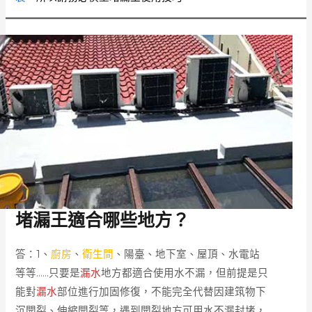
堵漏王適合哪些地方？
答：1、
廚房
、
衛生間
、陽臺、地下室、屋頂、水電站
等等……只要是
漏水
地方都適合使用水不漏，但前提是只
能對
漏水
部位進行加固修復，不能完全代替因建筑物下
沉開裂、伸縮開裂等，遇到開裂地方可用水不漏封堵，