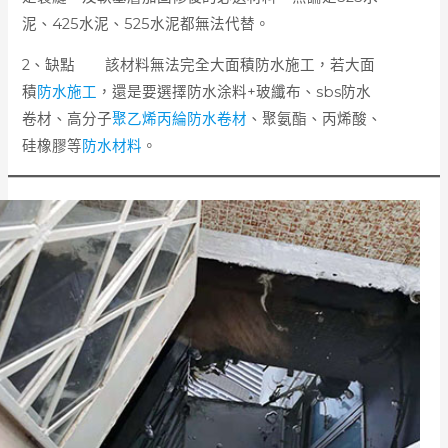
泥、425水泥、525水泥都無法代替。
2、缺點 該材料無法完全大面積防水施工，若大面
積
防水施工
，還是要選擇防水涂料+玻纖布、sbs防水
卷材、高分子
聚乙烯丙綸防水卷材
、聚氨酯、丙烯酸、
硅橡膠等
防水材料
。