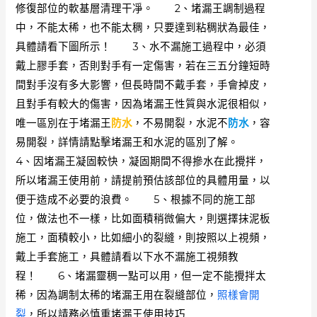
修復部位的軟基層清理干凈。 2、堵漏王調制過程
中，不能太稀，也不能太稠，只要達到粘稠狀為最佳，
具體請看下圖所示！ 3、水不漏施工過程中，必須
戴上膠手套，否則對手有一定傷害，若在三五分鐘短時
間對手沒有多大影響，但長時間不戴手套，手會掉皮，
且對手有較大的傷害，因為堵漏王性質與水泥很相似，
唯一區別在于堵漏王
防水
，不易開裂，水泥不
防水
，容
易開裂，詳情請點擊堵漏王和水泥的區別了解。
4、因堵漏王凝固較快，凝固期間不得摻水在此攪拌，
所以堵漏王使用前，請提前預估該部位的具體用量，以
便于造成不必要的浪費。 5、根據不同的施工部
位，做法也不一樣，比如面積稍微偏大，則選擇抹泥板
施工，面積較小，比如細小的裂縫，則按照以上視頻，
戴上手套施工，具體請看以下水不漏施工視頻教
程！ 6、堵漏靈稠一點可以用，但一定不能攪拌太
稀，因為調制太稀的堵漏王用在裂縫部位，
照樣會開
裂
，所以請務必慎重堵漏王使用技巧