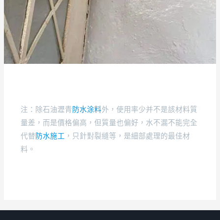
QUICK SERVICE ON EMERGENCY
CALL – 24/7
注：除石油瀝青
防水涂料
外，使用率少并不是該材料質
量差，而是價格偏高，但質量也偏好，水不漏不能完全
代替
防水施工
，只針對裂縫等，是細部處理的最佳材
料。
+1 910-626-8525