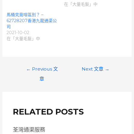
在「大量毛髮」中
馬桶究竟啥區別？ –
62728207香港九龍通渠公
司
2021-10-02
在「大量毛髮」中
文
←
Previous 文
Next 文章
→
章
章
導
覽
RELATED POSTS
荃灣通渠服務