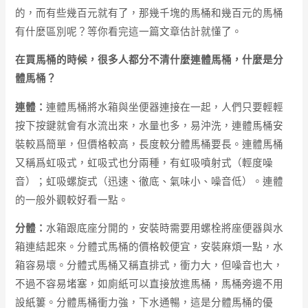
的，而有些幾百元就有了，那幾千塊的馬桶和幾百元的馬桶
有什麼區別呢？等你看完這一篇文章估計就懂了。
在買馬桶的時候，很多人都分不清什麼連體馬桶，什麼是分
體馬桶？
連體：
連體馬桶將水箱與坐便器連接在一起，人們只要輕輕
按下按鍵就會有水流出來，水量也多，易沖洗，連體馬桶安
裝較爲簡單，但價格較高，長度較分體馬桶要長。連體馬桶
又稱爲虹吸式，虹吸式也分兩種，有虹吸噴射式（輕度噪
音）；虹吸螺旋式（迅速、徹底、氣味小、噪音低）。連體
的一般外觀較好看一點。
分體：
水箱跟底座分開的，安裝時需要用螺栓將座便器與水
箱連結起來。分體式馬桶的價格較便宜，安裝麻煩一點，水
箱容易壞。分體式馬桶又稱直排式，衝力大，但噪音也大，
不過不容易堵塞，如廁紙可以直接放進馬桶，馬桶旁邊不用
設紙簍。分體馬桶衝力強，下水通暢，這是分體馬桶的優