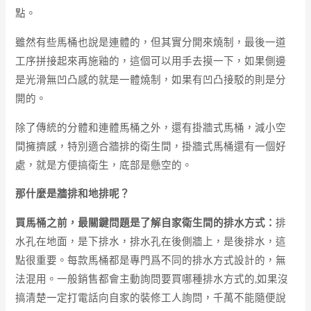
點。
雖然有些馬桶也說是連體的，但其實分開來燒制，最後一道
工序拼接起來再施釉的，這個可以用手去摸一下，如果側邊
是光滑無凹凸感的就是一體燒制，如果有凹凸接駁的則是分
開的。
除了傳統的分體和連體馬桶之外，還有掛牆式馬桶，減小空
間擁擠感，特別適合牆排的衛生間，掛牆式馬桶還有一個好
處，就是方便搞衛生，底部是懸空的。
那什麼是牆排和地排呢？
買馬桶之前，最關鍵問題是了解自家衛生間的排水方式：
排
水孔在地面，是下排水，排水孔在後側牆上，是後排水，這
點很重要。每款馬桶都是專門爲不同的排水方式設計的，無
法混用。一般銷售都會主動詢問要買哪種排水方式的,如果沒
搞清楚一定打電話向自家的裝修工人詢問，千萬不能隨便說