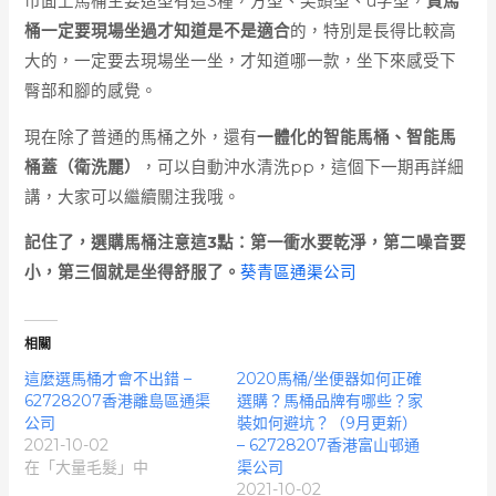
市面上馬桶主要造型有這3種，方型、尖頭型、u字型，
買馬
桶一定要現場坐過才知道是不是適合
的，特別是長得比較高
大的，一定要去現場坐一坐，才知道哪一款，坐下來感受下
臀部和腳的感覺。
現在除了普通的馬桶之外，還有
一體化的智能馬桶、智能馬
桶蓋（衛洗麗）
，可以自動沖水清洗pp，這個下一期再詳細
講，大家可以繼續關注我哦。
記住了，選購馬桶注意這3點：第一衝水要乾淨，第二噪音要
小，第三個就是坐得舒服了。
葵青區通渠公司
相關
這麼選馬桶才會不出錯 –
2020馬桶/坐便器如何正確
62728207香港離島區通渠
選購？馬桶品牌有哪些？家
公司
裝如何避坑？（9月更新）
2021-10-02
– 62728207香港富山邨通
在「大量毛髮」中
渠公司
2021-10-02