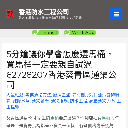
香港防水工程公司
MAI
防水工程 防水打針 風水轉運 抓漏水 天花防漏
ME
Phone 1
WhatsApp
5分鐘讓你學會怎麼選馬桶，
買馬桶一定要親自試過 –
62728207香港葵青區通渠公
司
大量毛髮
,
專業通渠方法
,
廚房星盤
,
彈弓機
,
沙井
,
油污食物廚
餘
,
維修水喉
,
通渠教學
,
通渠服務
,
防水工程
,
高壓通渠
/ By
王
工程師
葵青區通渠公司
衛生間
馬桶
要怎麼選？你到店裡買
馬桶
的時
候是不是覺得馬桶都差不多長一個樣，有些價格幾千幾萬