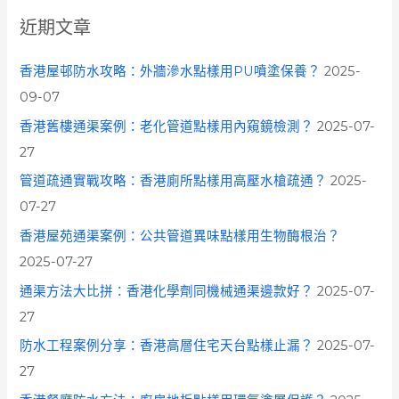
c
近期文章
h
f
香港屋邨防水攻略：外牆滲水點樣用PU噴塗保養？
2025-
o
09-07
r
香港舊樓通渠案例：老化管道點樣用內窺鏡檢測？
2025-07-
:
27
管道疏通實戰攻略：香港廁所點樣用高壓水槍疏通？
2025-
07-27
香港屋苑通渠案例：公共管道異味點樣用生物酶根治？
2025-07-27
通渠方法大比拼：香港化學劑同機械通渠邊款好？
2025-07-
27
防水工程案例分享：香港高層住宅天台點樣止漏？
2025-07-
27