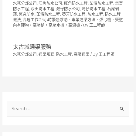
水務分部公司
,
旺角防水公司
,
旺角防水工程
,
柴灣防水工程
,
樂富
防水工程
,
沙田防水工程
,
灣仔防水公司
,
灣仔防水工程
,
石屎剝
落
,
緊急防水
,
荃灣防水工程
,
葵芳防水工程
,
防水工程
,
防水工程
做法
,
高危工作 24小時緊急求助，專業通渠方法，彈弓機，渠道
內有硬物，高壓槍，高壓水機，高溫機
/ By
王工程師
太古城通渠服務
水務分部公司
,
通渠服務
,
防水工程
,
高壓通渠
/ By
王工程師
S
e
a
r