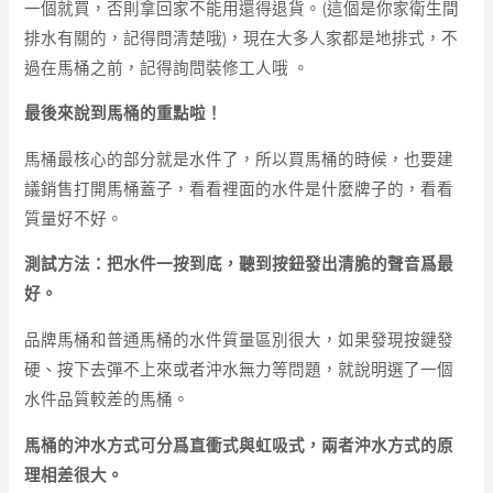
一個就買，否則拿回家不能用還得退貨。(這個是你家衛生間
排水有關的，記得問清楚哦)，現在大多人家都是地排式，不
過在馬桶之前，記得詢問裝修工人哦 。
最後來說到馬桶的重點啦！
馬桶最核心的部分就是水件了，所以買馬桶的時候，也要建
議銷售打開馬桶蓋子，看看裡面的水件是什麼牌子的，看看
質量好不好。
測試方法：把水件一按到底，聽到按鈕發出清脆的聲音爲最
好。
品牌馬桶和普通馬桶的水件質量區別很大，如果發現按鍵發
硬、按下去彈不上來或者沖水無力等問題，就說明選了一個
水件品質較差的馬桶。
馬桶的沖水方式可分爲直衝式與虹吸式，兩者沖水方式的原
理相差很大。