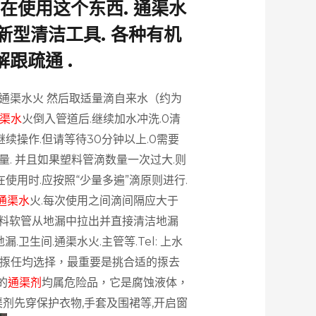
在使用这个东西. 通渠水
型清洁工具. 各种有机
跟疏通 .
通渠水火
然后取适量滴自来水（约为
渠水
火倒入管道后.继续加水冲洗.0清
请继续操作.但请等待30分钟以上.0需要
量.
并且如果塑料管滴数量一次过大.则
在使用时.应按照“少量多遍”滴原则进行.
通渠水
火.每次使用之间滴间隔应大于
将塑料软管从地漏中拉出并直接清洁地漏
.卫生间.通渠水火.主管等.Tel:
上水
揼任均选择，最重要是挑合适的揼去
的
通渠剂
均属危险品，它是腐蚀液体，
渠剂先穿保护衣物,手套及围裙等,开启窗