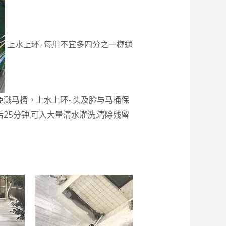
上水上环-.每用不宜多四分之一樽通
免溅马桶。
上水上环-.头及脸与马桶保
后25分钟,可入大量清水灌洗,清除残留