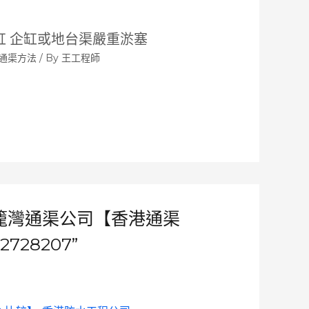
缸 企缸或地台渠嚴重淤塞
通渠方法
/ By
王工程師
開業雞籠灣通渠公司【香港通渠
28207”