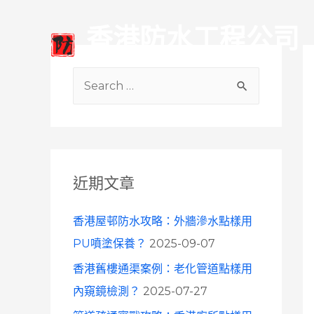
香港防水工程公司
防水工程 防水打針 風水轉運 抓漏水 天花防漏
S
e
a
r
c
近期文章
h
f
香港屋邨防水攻略：外牆滲水點樣用
o
PU噴塗保養？
2025-09-07
r
香港舊樓通渠案例：老化管道點樣用
:
內窺鏡檢測？
2025-07-27