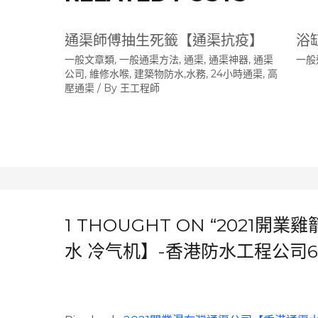
通渠師傅抽生死籤【通渠抗疫】
浴
一般文章類
,
一般通渠方法
,
通渠, 通渠神器, 通渠
一般
公司, 維修水喉, 建築物防水,水務, 24小時通渠, 高
壓通渠
/ By
王工程師
1 THOUGHT ON “2021
水 冷气机】-香港防水工程公司627