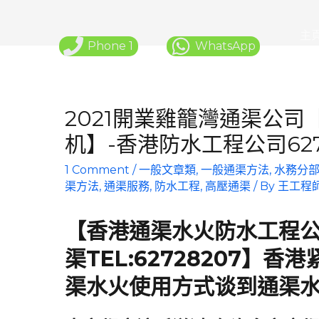
主
Phone 1
WhatsApp
推
2021開業雞籠灣通渠公司
机】-香港防水工程公司627
1 Comment
/
一般文章類
,
一般通渠方法
,
水務分
渠方法
,
通渠服務
,
防水工程
,
高壓通渠
/ By
王工程
【香港通渠水火防水工程
渠TEL:62728207】
渠水火使用方式谈到通渠