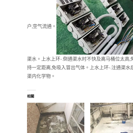
户,空气流通。
渠水。
上水上环-.倒通渠水时不快及离马桶位太高,
持一定距离,免吸入冒出气体。
上水上环-.注通渠水
渠内化学物。
相關