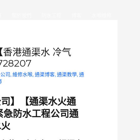
頁
關於我們
防水工程
博客
水喉維修
薦
常見問題
聯繫
【香港通渠水 冷气
28207
部公司
,
維修水喉
,
通渠博客
,
通渠教學
,
通
師
公司】【通渠水火通
香港紧急防水工程公司通
水火