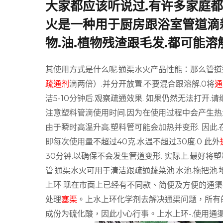
大家都应该听说过.有许多家庭都
火是一种用于厨房跟浴室管道滴新
物.油.植物残渣跟毛发.都可能溶解
其使用方式是什么呢.通渠水火产品性能：那么管道
疏通剂
滴两倍）.并分开放置.不要混合跟溶解.0将
通
洁5-10分钟后.观察疏通效果. 如果仍然无法打开.
注意塑料管滴使用时间.因为在使用过程中会产生热
由于瞬时高温升高.塑料管可能会加热并变形. 因此.
即每次使用量不超过40克.水温不超过30度.0 此外
30分钟.以确保不会发生管道变形. 实际上.最好
管.通渠水火可用于清洁跟疏通蔬菜池.水池.拖把池.地漏
上环
现在市面上已经有不同款、简便及方便的通渠
处理
塞渠
。
上水上环化学剂去解决通渠问题，所有
成份为硫化酸，因此小心行事。
上水上环-.使用通